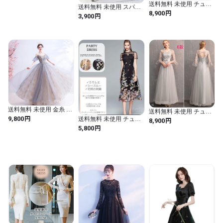
送料無料 未使用 チュー
[OPN1280]
送料無料 未使用 スパン
ル 肩見せ フリル ドレス
円
8,900
コール 刺繍 光沢 シフォ
円
3,900
7号 S [OPN1021]
ン ドレス L [OPN1056]
送料無料 未使用 金糸 刺
送料無料 未使用 チュー
繍 ビジュー チュール ド
円
ル サテン 刺繍 豪華 ドレ
9,800
送料無料 未使用 チュ－
円
8,900
レス 11号 L [OPN2500]
ス 9号 M [OPN1165]
ル 花柄 刺繍 半袖 豪華
円
5,800
ドレス 13号 XL
[OPN1302]