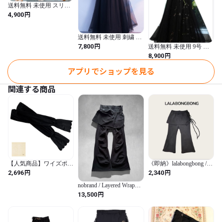
送料無料 未使用 スリム
スリット フォーマル ワ
円
4,900
ンピ－ス 9号 M
[OPN2019]
送料無料 未使用 刺繍 サ
テン チュ－ル 豪華 ドレ
円
7,800
送料無料 未使用 9号 M
ス M [OPN2550]
チュ－ル サテン シック
円
8,900
豪華 ドレス [OPN1225]
アプリでショップを見る
関連する商品
【人気商品】ワイズポー
《即納》lalabongbong /
ト 腕まくりが出来る 冷
side wrap pants 26spring
円
円
2,696
2,340
感UVアームカバー BK
サイズ：約W59 D0.1 H7
nobrand / Layered Wrap
YSP24SS-324 (BK / カジ
Skirt Pants
円
13,500
ュアル / 無地)