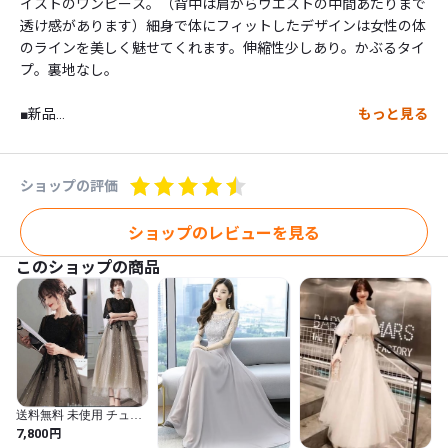
イストのワンピース。（背中は肩からウエストの中間あたりまで
透け感があります）細身で体にフィットしたデザインは女性の体
のラインを美しく魅せてくれます。伸縮性少しあり。かぶるタイ
プ。裏地なし。

■新品

もっと見る
■サイズ 細身11号 バスト約84ｃｍ ウエスト約78ｃｍ 肩幅約36ｃ
ｍ 袖丈約58ｃｍ 着丈約77ｃｍ

■素材 ポリエステル スパンデックス ビスコース

ショップの評価
■色 黒

ショップのレビューを見る
※ 写真撮影に使用した靴・アクセサリー等は含みません。

このショップの商品
※ トルソー使用の場合、 ９号トルソーを使用しています。

※ ご使用のＰＣ環境により、写真と実際の色・風合いに若干の差
異がみられる場合があります。

※ 新品・未着用。 

※ 保管上、折ジワがある場合があります。
送料無料 未使用 チュー
ル 刺繍 ビジュ－ レース
円
7,800
ミモレ丈 S ドレス