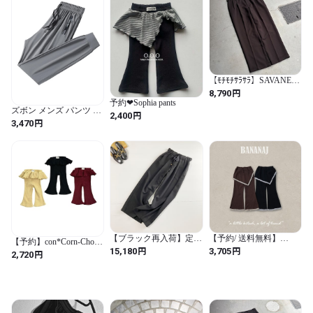
【ﾓﾁﾓﾁｻﾗｻﾗ】SAVANE
Two Tuck Slacks
円
8,790
予約❤︎Sophia pants
ズボン メンズ パンツ ジ
円
2,400
ョガーパンツ ストレッ
円
3,470
チ スウェットパンツ テ
ーパードパンツ ボトム
ス 無地 レギパン イージ
ーパンツ 通気性 吸汗速
乾 部屋着 ボトムス 調整
紐 ウエストゴム 夏服
【ブラック再入荷】定番
【予約/ 送料無料】
【予約】con*Corn-Chon
フロントリボンワイドパ
bananaj / Jardin skirt pants
円
円
15,180
3,705
Cupri Leggings 韓国子供
円
2,720
ンツ
服 ベビーボトムス キッ
ズボトムス