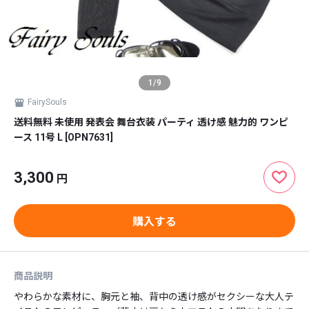
1
/
9
FairySouls
送料無料 未使用 発表会 舞台衣装 パーティ 透け感 魅力的 ワンピ
ース 11号 L [OPN7631]
3,300
円
購入する
商品説明
やわらかな素材に、胸元と袖、背中の透け感がセクシーな大人テ