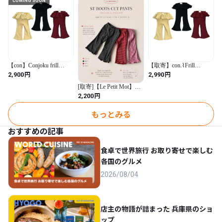
COMING SOON
【con】Conjoku frill
【取寄】con.⌇Frill
leggings
Leggings
円
円
2,900
2,990
[取寄]【Le Petit Mot】
stripe bootscut pants
円
2,200
もっとみる
おすすめの記事
食卓で世界旅行 お取り寄せで楽しむ
各国のグルメ
2026/08/04
店主の物語が詰まった 兵庫県のショ
ップ