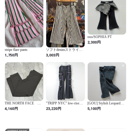
ooo/SOPHIA PT
円
2,300
stripe flare pants
ソフトdenimストライプ
バミューダパンツ
円
円
1,750
3,003
black×white
THE NORTH FACE ノ
"TRIPP NYC" low-rise
[GOU] Stylish Leopard
ースフェイス ヘザー
multi gimmicks pants
Print Pants (JS/JM/JL) /
円
円
円
4,160
23,220
5,100
ソフトシェルナインテン
[고유] 멋쟁이호피팬츠
スパンツ ストレッチ
(JS/JM/JL)
XLサイズ 刺繍ロゴ
ウエスト紐調整可能 グ
レー NB31533