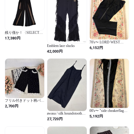
残り僅か！〈SELECT〉
バイカラーベルトワイド
円
17,380
パンツ 302742
70's〜 LORD WEST
Emblem lace slucks
adjuster side line slacks
円
6,152
円
【W30〜W38 L30】
42,000
フリル付きドット柄パン
ツ
円
2,700
00's〜 "side cheakerflag
awasa / silk houndstooth
pattarn" truck pants【M】
円
5,192
camisole dress (BLACK)
円
27,720