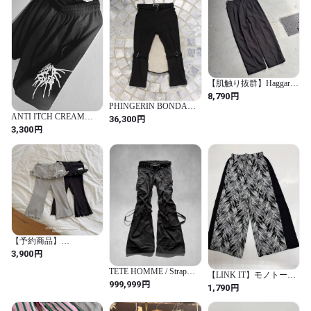
【肌触り抜群】Haggar
Two-pleat pants
円
8,790
PHINGERIN BONDAGE
SWEATPANTS
ANTI ITCH CREAM
円
36,300
Short-pants / スポーティ
円
3,300
ードライハーフパンツ
【予約商品】
NINIBELLO titi skirt
円
3,900
bootscut
TETE HOMME / Strap
【LINK IT】モノトーン
Cargo Flare Pants
円
999,999
総柄 切替ワイドパンツ
円
1,790