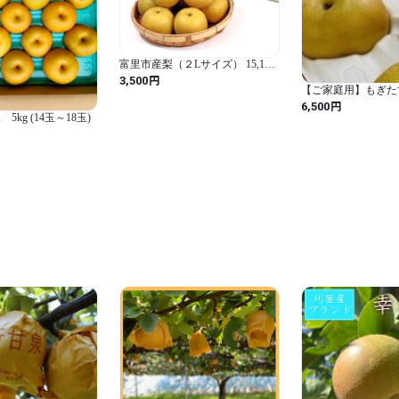
富里市産梨（２Lサイズ） 15,16
玉
円
3,500
【ご家庭用】もぎた
うすい)梨 約10kg(1
円
6,500
kg (14玉～18玉)