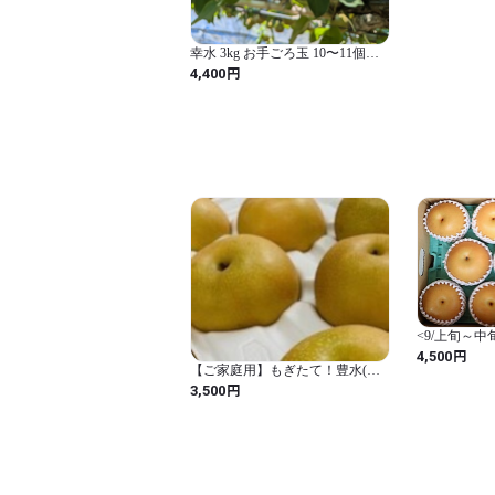
幸水 3kg お手ごろ玉 10〜11個
【送料無料】
円
4,400
<9/上旬～中
【7~16玉】
円
4,500
【ご家庭用】もぎたて！豊水(ほ
うすい)梨 約5kg(9～14玉)
円
3,500