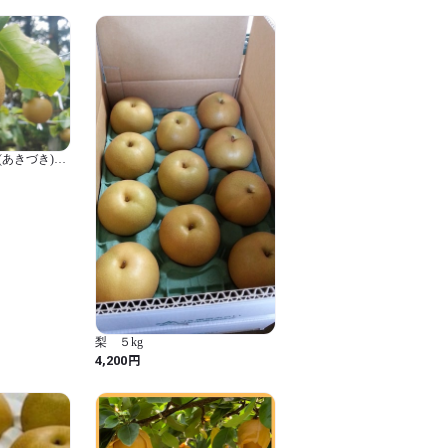
ない場合は返金処理となる場合がござい
ごとヤマトの着払い便でお返しくださ
します。
あきづき)
8玉) 【贈答
梨 ５kg
円
4,200