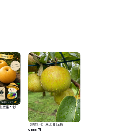
定生産梨〜秋満
【贈答用】幸水５㎏箱
円
5,000