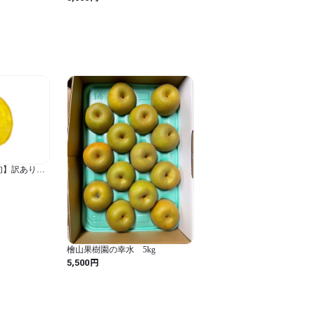
旬】訳あり品
檜山果樹園の幸水 5kg
円
5,500