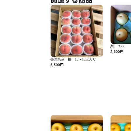
関連する商品
梨 ３kg
円
2,600
長野県産 桃 13〜16玉入り
円
6,500