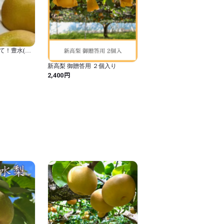
て！豊水(ほ
8～28玉)
新高梨 御贈答用 ２個入り
円
2,400