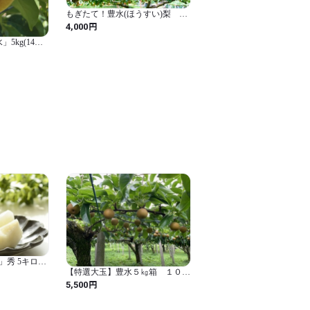
もぎたて！豊水(ほうすい)梨 約
5kg(9～14玉) 【贈答用】
円
4,000
5kg(14～9
」秀 5キロ
【特選大玉】豊水５㎏箱 １０
玉 数量限定
円
5,500