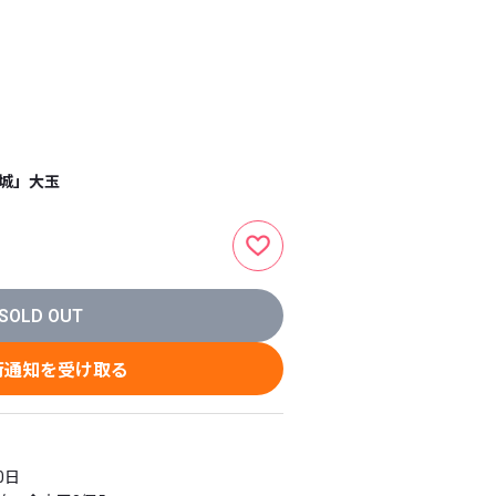
稲城」大玉
SOLD OUT
荷通知を受け取る
日
