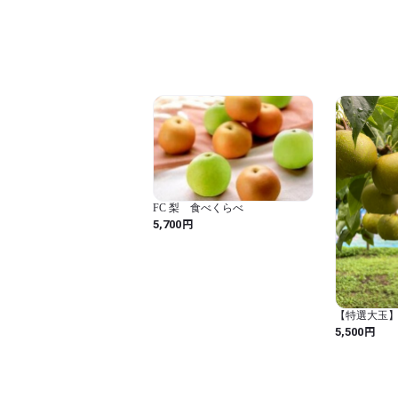
FC 梨 食べくらべ
円
5,700
【特選大玉
玉 数量限
円
5,500