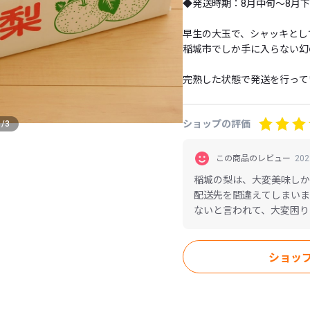
◆発送時期：8月中旬～8月下旬 
早生の大玉で、シャッキとし
稲城市でしか手に入らない幻
完熟した状態で発送を行って
夏場の陽気では変質等が加速
ようです。

ショップの評価
1
/
3
配達後は冷蔵庫（野菜室）へ
いただけますようお願いいた
この商品のレビュー
20
稲城の梨は、大変美味しか
※注意事項※

配送先を間違えてしまいま
・気候により、入数は1個前後
ないと言われて、大変困り
・指定日発送は行っておりま
いうより、単純な訂正も出
・予約受付順に発送していま
はないでしょうか？来年も
ます。

リの改善をお願いします。
ショッ
・収穫日が年によって異なる
りません。

・生育状況により、ご予約期
・気候、災害等（地震、台風