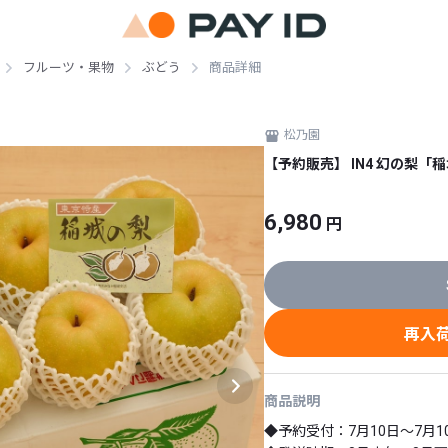
フルーツ・果物
ぶどう
商品詳細
松乃園
【予約販売】 IN4 幻の梨「
6,980
円
再入
商品説明
◆予約受付：7月10日～7月10