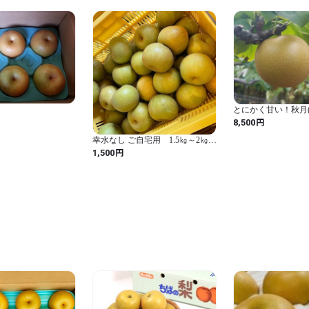
り、当園の努力では対応でき
ます。

◆不良品は到着3日以内に箱
い。大変御手数をおかけいた
とにかく甘い！秋月(
梨 約10kg(16～2
円
8,500
用】
幸水なし ご自宅用 1.5㎏～2㎏
（4～6玉）
円
1,500