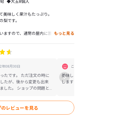
  ◆大玉8個入

て美味しく果汁もたっぷり。

の梨です。

いますので、通常の屋内に置かれると、
もっと見る
します。特に「稲城」はその傾向が強い
入れながら、出来る限りお早めにご賞味
します。

22年08月30日
この商品のレビュー
2022年08月24
ったです。 ただ注文の時に
美味しくいただいています。又時期
したが、後から変更も出来
します
する場合があります。

ました。 ショップの問題と
せん。

来ないのはアプリの問題で
すが、天候により多少異なる場合があり
是非購入したいので、アプ
プのレビューを見る
ため、梨とぶどうの同日発送は行ってお
間中でも中止する事がございます

、異常高温、大雨等）による影響によ