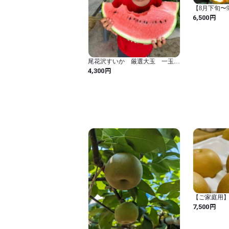
【8月下旬〜
「新甘泉」5k
円
6,500
尾花沢すいか 厳選大玉 一玉
3-4L(8-9kg)
円
4,300
【ご家庭用
(あきづき)梨 
円
7,500