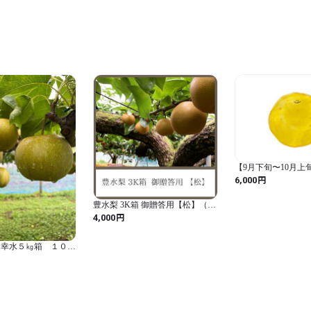
【9月下旬〜10月上
「甘太」5kg
円
6,000
豊水梨 3K箱 御贈答用【松】（特
玉６個入り）
円
4,000
】幸水５㎏箱 １０
定