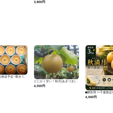
（9月末～10月中旬）
円
3,800
旬発送予定>豊水 5kg
とにかく甘い！秋月(あきづき)
梨 約5kg(8～14玉) 【贈答用】
円
4,500
⬛︎贈答用 〜千葉限
月 3kg
円
4,000