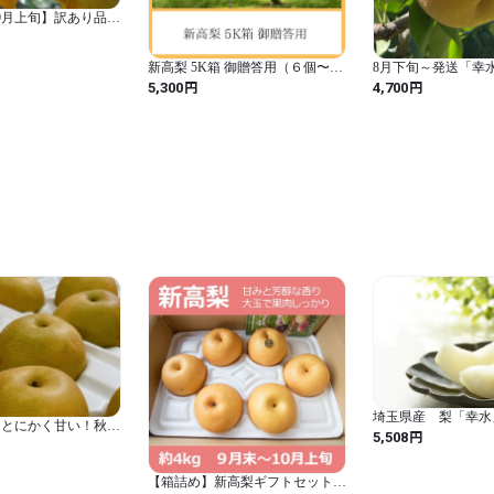
9月上旬】訳あり品
g
新高梨 5K箱 御贈答用（６個〜８
8月下旬～発送「幸水」
個入り）
玉)
円
円
5,300
4,700
埼玉県産 梨「幸水
】とにかく甘い！秋月
(8～12玉入り)
円
5,508
約10kg(16～28玉)
【箱詰め】新高梨ギフトセット