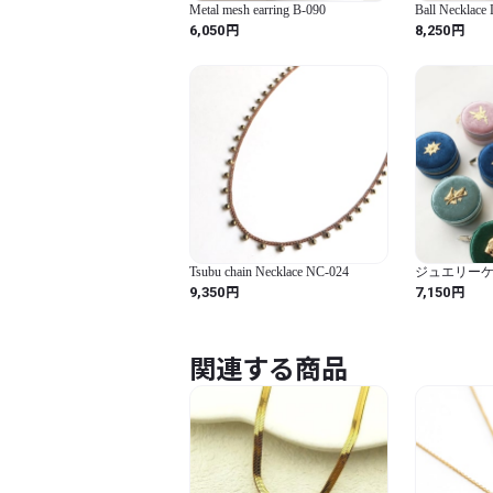
Metal mesh earring B-090
Ball Necklace
円
円
6,050
8,250
Tsubu chain Necklace NC-024
ジュエリーケー
ズオーダー
円
円
9,350
7,150
関連する商品