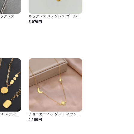
ネックレス
ネックレス ステンレス ゴールド
ドロップ シェル レディース 女性
円
5,070
316L スチール カラー 水滴 ウォ
ータードロップ シー
ス ステンレ
チョーカー ペンダント ネックレ
ーン レディー
ス ステンレス チェーン サクラ 月
円
4,100
ニマリスト スチ
星 レディース スチール 繊細 ヘキ
ッシュ
サグラム スター ムー