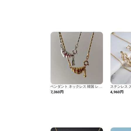
ル 太陽 カラー 316
ス ペンダン
サリー レデ
ペンダント ネックレス 韓国 レデ
ステンレス 
ィース クロワッサン スイート か
ド ゴールド
円
円
7,360
4,960
わいい デイリー ユニーク クール
パーソナリテ
ジュエリー