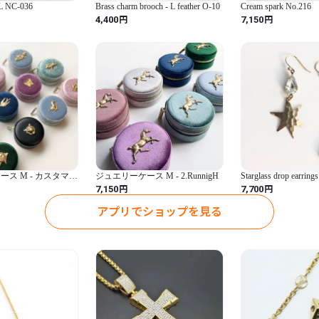
 L NC-036
Brass charm brooch - L feather O-10
Cream spark No.216
合は、メールにてご連絡させ
円
円
4,400
7,150
ものや数量限定のお品のため
ます。

● ご購入後1週間保証サービス
（商品の素材がお肌に合わな
交換させていただきます）

● ご不明な点などございま
さい。
ス M - カスタマイ
ジュエリーケース M - 2.RunnigH
Starglass drop earring
円
円
7,150
7,700
アプリでショップを見る