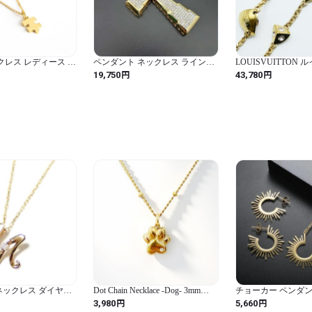
 ネックレス レディース メ
ペンダント ネックレス ラインス
LOUISVUITTON
レルギー対応] つけ
トーン ステンレス ゴールド チェ
ゴ チャーム ラインス
円
円
19,750
43,780
ーン パズル 大 細い
ーン クロス ピック メンズ アイス
ロングネックレス 
ジャスター付き (パ
ド アウト ビッグ カラー
M68048 M09
ン40cm, ゴールド)
ネックレス ダイヤモ
Dot Chain Necklace -Dog- 3mm
チョーカー ペンダン
一粒 0.01ct K18
Zirconia（Gold）｜大人のための
ックレス ステンレス
円
円
3,980
5,660
字 M ダイヤネックレ
ドッグモチーフネックレス
ークル バイク レデ