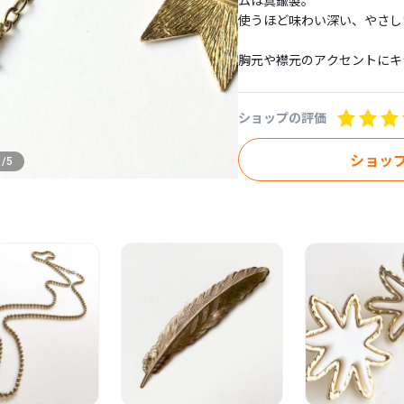
ムは真鍮製。

使うほど味わい深い、やさし
胸元や襟元のアクセントにキ
チェーン：60.3cm

ショップの評価
ショッ
1
/
5
● 無料ギフトラッピング

ギフトラッピングをご希望の
＜ビンテージ・アンティーク
目立つダメージなど商品の状
ておりますが、説明以外にも
アンティーク特有の風合いと
す。

● アトリエの実店舗でも販