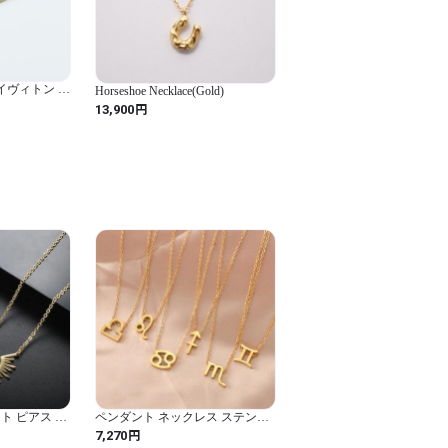
 ルイヴィトン ロ
Horseshoe Necklace(Gold)
トーン GP
円
13,900
ゴールド
ト ピアス ネ
ペンダント ネックレス ステンレ
 ゴールド サ
ス ゴールド レディース 魚座 星座
円
7,270
ィース 太陽 ベ
12 干支 サイン カラー スチール