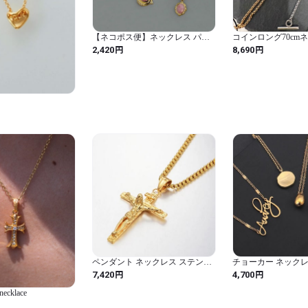
【ネコポス便】ネックレス パワ
コインロング70cm
ーストーン ロードナイト ペンダ
円
円
2,420
8,690
ントネックレス 14K 金属アレル
ギー対応 ステンレス レディース
2381
ペンダント ネックレス ステンレ
チョーカー ネックレ
ス ゴールド チェーン クロス メン
ス ビンテージ チェ
円
円
7,420
4,700
ズ 宗教的 INRI 十字架 イエス カ
ス 女性 新しい ミ
ラー スチール 首
ール 細い スタイリ
necklace