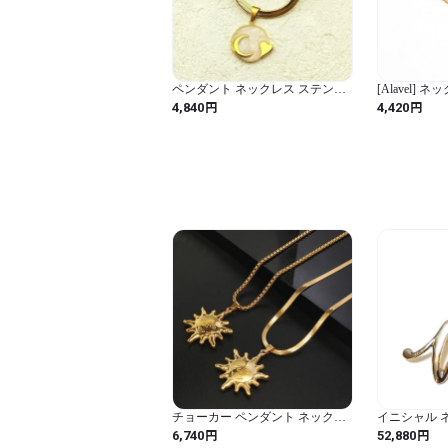
ペンダント ネックレス ステンレ
[Alavel]
ス ゴールド チェーン ハート 韓国
ンズ [金属ア
円
円
4,840
4,420
レディース 月 ムーン エナメル 溶
っぱなし チェ
岩
細め 極細 ア
ズル大 チェー
チョーカー ペンダント ネックレ
イニシャル 
ス ステンレス ゴールド チェーン
ンド ネックレス 
円
円
6,740
52,880
L レディース メンズ ラブ スチー
ゴールド 文