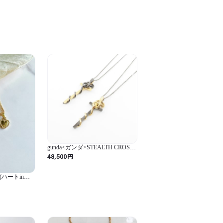
ク
ジュエリー 誕生日
gunda<ガンダ>STEALTH CROSS
NECKLACE/Black&Gold [ステル
円
48,500
スクロスネックレス/ブラック＆
ゴールド]
lace(ハートinク