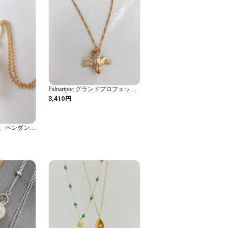
Palnartpoc グランドプロフェッツ
ォル ネックレス フクロウ パルナ
円
3,410
ートポック 送料無料
、ペンダント
ミント 淡