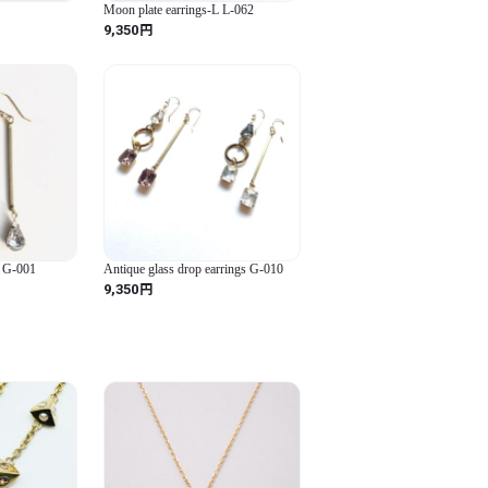
Moon plate earrings-L L-062
ていただきます。大変恐縮ですが、1点
円
9,350
、何卒ご了承頂けますようお願いいたし


い場合や、不具合があった場合は返品・
したら、どうぞお気軽にお問い合わせくだ
s G-001
Antique glass drop earrings G-010
円
9,350