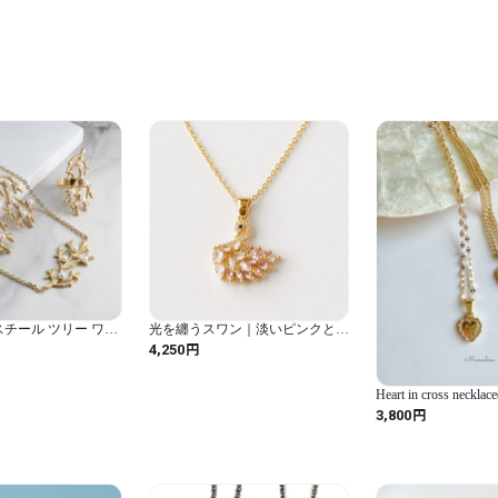
ト ジュエリー アクセ
スト ハーフ スパイ
ィース
スチール ツリー ワイ
光を纏うスワン｜淡いピンクとゴ
 カラー ファッション
ールド、優雅な光が揺れるネック
円
4,250
ィ ジュエリー
レス
Heart in cross neck
ロスネックレス)
円
3,800