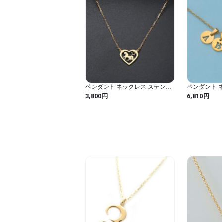
ペンダント ネックレス ステンレ
ペンダント 
ス チェーン ハート LOVE レディ
ス イニシャル
円
円
3,800
6,810
ース 新しい ファッション Love ユ
ディース フ
ニコーン 絶妙 透
前 カラー ス