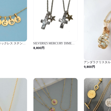
ネックレス ステンレ
SILVER925 MERCURY DIME
 ゴールド ネーム レ
CROSS NECKLACE
円
8,800
ァッション レター 名
チール スモ
アンダラクリスタル
TOP レムリアン
円
9,800
いミントグリーン