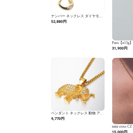
ナンバー ネックレス ダイヤモン
ド ネックレス 一粒 0.01ct K18 ゴ
円
52,880
ールド 数字 3 ダイヤネックレス
ペンダント ジュエリー アクセサ
リー レディース
Paso【n13g】
円
31,900
ペンダント ネックレス 動物 アニ
マル ステンレス ゴールド チェー
円
9,770
ン ゾウ レディース メンズ ヒップ
ホップ アイスド アウ
mini cross CZ 
円
15,000