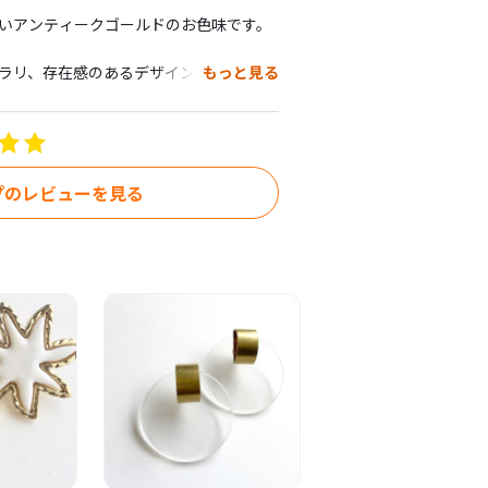
いアンティークゴールドのお色味です。

ラリ、存在感のあるデザインです。

もっと見る
プのレビューを見る
方は、備考欄にご記入ください。

の商品について＞

態については、写真、文章などで説明し
小さな傷や汚れがある場合があります。
、予めご理解とご了承をお願いいたしま
売しております。万一入れ違いで売切れ場