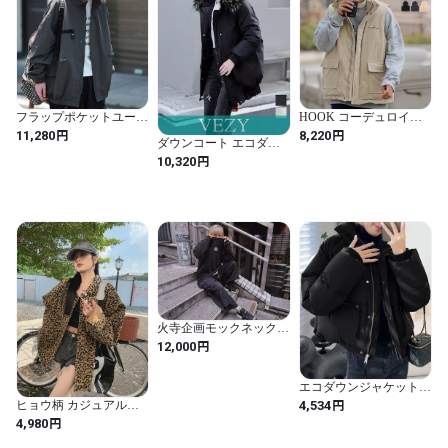
フラップポケットユーテ
HOOK コーデュロイハ
ィリティユニセックスジ
イネック中綿ベスト ベ
円
円
11,280
8,220
ダウンコート エコダウ
ャケット A01715
スト 中綿 冬 メンズ レデ
ンジャケット 防寒 ゆっ
ィース コーデュロイ / フ
円
10,320
たりフーディーコート
ァッション メンズアパ
中綿ブルゾン ファーフ
レル トップス ベスト・
ード付き 防風中綿コー
ジレ
ト 厚手暖かいアウター
体型カバー冬服 アウタ
ー コート ジャケット
VEZY ベジー ItemNo.
【21762625 】
火寺企画モックネックス
ウェット-ハイパーブラ
円
12,000
ック&スーパーホワイト
エコダウンジャケット
中綿ブルゾン 韓国
円
ヒョウ柄 カジュアルジ
4,534
ャケット C118
円
4,980