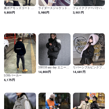
裏ボアモッズコート ミ
ライダースジャケット
フェイクファーバケハ
リタリーコート モッズ
レザージャケット PUレ
（ruf_02533）
円
円
円
9,800
5,980
3,901
コート ミドルコート コ
ザー ライダースジャケ
ート ジャケット アウタ
ット ジャケット PUレザ
ー もこもこ ２カラー
ー ルーズ スーツカラー
a4130
５カラー a3551
330110 any day エニーデ
リバーシブルピンクフェ
イ 中綿ジャケット パフ
イクファーブラックジッ
円
円
14,800
14,681
ジャケット アウター レ
プアップジャケット
LOHパーカー
ディース 真冬 軽い 暖か
（lli_5326）
円
6,175
い あったか 保温 フード
付き 秋冬 ファー ダウン
中綿 コート ブルゾン ボ
リューム ジャンパー 羽
織り 防寒 カジュアル ミ
ドル丈 ショート丈 送料
無料