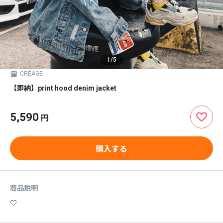
1
/
5
CRÉAGE
【即納】print hood denim jacket
5,590
円
購入する
商品説明
♡