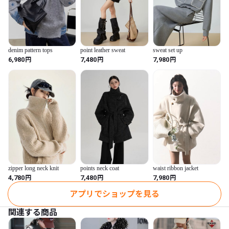
denim pattern tops
point leather sweat
sweat set up
円
円
円
6,980
7,480
7,980
zipper long neck knit
points neck coat
waist ribbon jacket
円
円
円
4,780
7,480
7,980
アプリでショップを見る
関連する商品