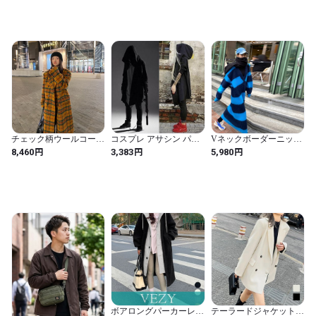
オルチャン a1445
国 アウター a2082
チェック柄ウールコート
コスプレ アサシン パー
Vネックボーダーニット
チェスターコート. ロン
カー ブラックフード 丈
ワンピース ルーズ スト
円
円
円
8,460
3,383
5,980
グコート テーラードコ
長 フード付き ポケット
ライプ ニットワンピー
ート コート ジャケット
付き ヨーロッパ 南米 中
ス ロング セーター ドレ
アウター ルーズ レトロ
世 男女兼用 演劇 新劇 コ
ス ニット ワンピース オ
ロングオーバーニーコー
スプレ衣装 貴族 衣装 メ
ーバーサイズ アメカジ
ト レディース 格子縞
ンズ 撮影用 舞台ステー
コーデ カジュアルスト
a4558
ジ演出服 貴公子 舞台撮
リート オシャレ ２カラ
影 大人 演奏会 舞台 演劇
ー C329
ボアロングパーカーレイ
テーラードジャケットレ