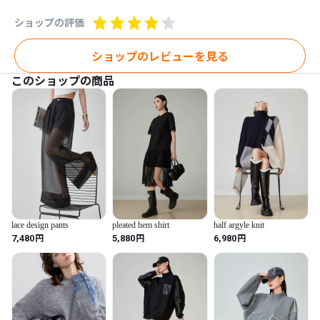
ショップの評価
ショップのレビューを見る
このショップの商品
lace design pants
pleated hem shirt
half argyle knit
円
円
円
7,480
5,880
6,980