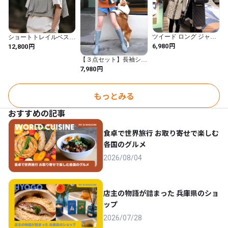
ツイード ロング ジャケ
ショートトレイルベス
ット コート パールボタ
ト J0110
円
円
6,980
12,800
ン ノーカラー レディー
ス コート アウター ジャ
【３点セット】長袖シャ
ケット ミディアム丈 キ
ツ＋ニットベスト＋ショ
円
7,980
ルティング ツイード ミ
ートパンツ スリーピー
ドル丈 無地 可愛い おし
ス ブルーシャツ ニット
ゃれ きれいめ シンプル
ベスト ハーフパンツ お
ブラック ホワイト ２カ
しゃれ. 着回しコーデ 休
もっとみる
ラー D396
日 デート ママコーデ お
仕事コーデ レディース
おすすめの記事
D3
食卓で世界旅行 お取り寄せで楽しむ
各国のグルメ
2026/08/04
店主の物語が詰まった 兵庫県のショ
ップ
2026/07/28