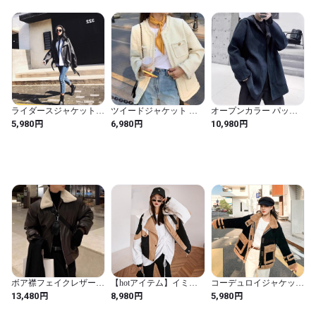
ライダースジャケット
ツイードジャケット ノ
オープンカラー パッチ
レザージャケット PUレ
ーカラージャケット ツ
ポケット ヒップ丈 ジャ
円
円
円
5,980
6,980
10,980
ザー ライダースジャケ
イード トリム ジャケッ
ケット 1color MOJ0157
ット ジャケット PUレザ
ト レディース オフィス
ー ルーズ POLO襟 a3437
お仕事コーデ a4059
ボア襟フェイクレザージ
【hotアイテム】イミテ
コーデュロイジャケット
ャケット 2color MOJ0258
ーションラムウールジャ
ボアコート ラムファー
円
円
円
13,480
8,980
5,980
ケット コート ウォー
ジャケット ルーズ ワイ
ムジッパーカラー 韓国
ルド バイカラー 秋冬 韓