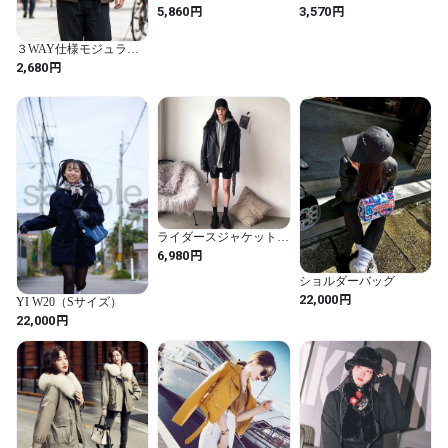
ヤード風ボアコート 軽
ディース春アウター
円
円
5,860
3,570
いフード付きボアジャケ
ット 体型カバー 羽織り
ゆったり ドロップショ
３WAY仕様モジュラー
ルダー 長袖アウター 秋
ポーチ
円
2,680
冬服 カジュアル部屋着
アウター コート ジャケ
ット VEZY ベジー
ItemNo.【21609163 】
ライダースジャケット
レザージャケット PUレ
円
6,980
ザー ジャケット コート
アウター オーバーサイ
ショルダーバッグ
ズ ベルト付き a3390
円
22,000
YI W20（Sサイズ）
円
22,000