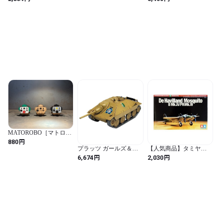
(シルバー / モダン)
200 エースプレイヤー
ダー エレクトロニック
ライトセーバー 未開封
MATOROBO［マトロ
ボ］PIEROBO
円
880
プラッツ ガールズ＆パ
【人気商品】タミヤ
ンツァー最終章 おてご
(TAMIYA) 1/72 ウォーバ
円
円
6,674
2,030
ろ模型戦車道 38(t)戦車
ードコレクション No.53
改(ヘッツァー仕様) カメ
イギリス空軍 デ・ハビ
さんチーム 1/56スケール
ランド モスキート B
プラモデル GP56-5
Mk.IV/PR MkIV プラモ
デル 60753