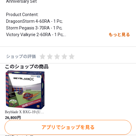
Anniversary Set

Product Content:

DragoonStorm 4-60RA - 1 Pc;

Storm Pegasis 3-70RA - 1 Pc;

Victory Valkyrie 2-60RA - 1 Pc;

もっと見る
DranSword 3-60F (Holo Sticker Ver.) - 1 Pc;

Winder Launcher - 1 Pc

ショップの評価
Winder Launcher L - 1 Pc;

このショップの商品
String Launcher - 2 Pcs
Beyblade X BXG-19 (UX-
00) FC Barcelona DX
円
26,800
Stadium Set
アプリでショップを見る