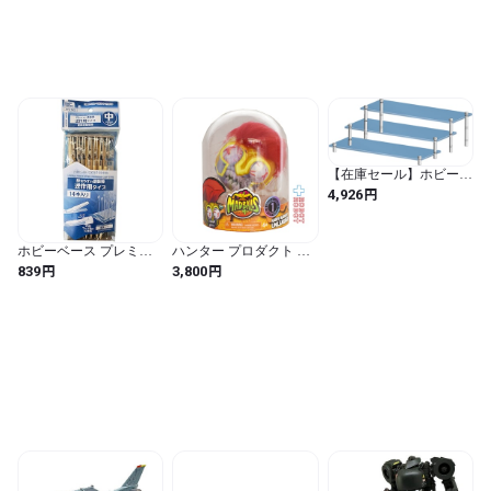
【在庫セール】ホビーベ
ース プレミアムパーツ
円
4,926
コレクション モデルベ
ース Wひな壇
W270mm×D80mm×厚さ
4mm 3枚入 ディスプレイ
ホビーベース プレミア
ハンター プロダクト マ
グッズ PPC-K127 (クリ
ムパーツコレクション
ッドボール グロシウ
円
円
839
3,800
ア)
持ちやすい塗装棒 逆作
ス・マキシムス 未開封
用タイプ 中 14本入 ホビ
ー用塗装用具 PPC-N23