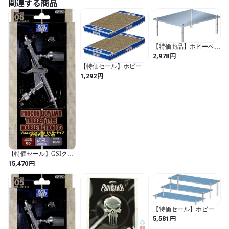
関連する商品
【特価商品】ホビーベー
ス プレミアムパーツコ
円
2,978
レクション モデルベー
【特価セール】ホビーベ
ス M
ース プレミアムパーツ
円
W200mm×D150mm×厚さ
1,292
コレクション 大きな塗
2mm 2枚入 ディスプレイ
装ベース 2個
グッズ PPC-K123
【特価セール】GSIクレ
オス プロコンBOY LWA
円
15,470
トリガータイプ ダブル
アクション05 ホビー用
塗装用具 PS290 (シルバ
ー)
【特価セール】ホビーベ
ース プレミアムパーツ
円
5,581
コレクション モデルベ