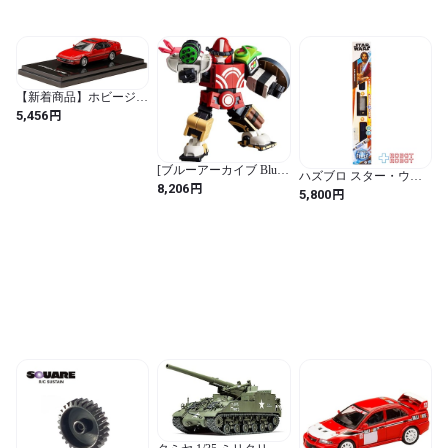
【新着商品】ホビージャ
パン (HobbyJAPAN)
円
5,456
HJ64 1/64 ホンダ
PRELUDE (BA5) SI TCV
カスタムバージョン フ
ェニックスレッド 完成
[ブルーアーカイブ Blue
ハズブロ スター・ウォ
品 HJ644002R (マルチカ
Archive] KAITEN FX
円
8,206
ーズ ライトセーバー・
円
5,800
ラー / 1/64 / モダン)
Mk.0 ノンスケール 組み
フォージ カイバーコア
立て式プラスチックモデ
エズラ・ブリッジャー
ル
ライトセーバー 未開封