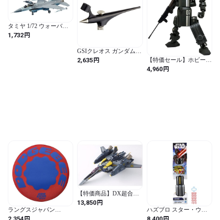
タミヤ 1/72 ウォーバー
ドコレクション No.86 ア
円
1,732
メリカ空軍 ロッキード
マーチン F-16CJ ブロッ
GSIクレオス ガンダムマ
ク50 ファイティング フ
ーカーエアブラシ ハン
円
2,635
【特価セール】ホビージ
ァルコ
ドピース ホビー用塗装
ャパン IV号人型重機 連
円
4,960
用具 GMA02
合国仕様 1/35スケール
全高約14cm プラモデル
MIM-002-HG
【特価商品】DX超合金
VF-25S（オズマ・リー
円
13,850
機）用 スーパーパーツ
ラングスジャパン
ハズブロ スター・ウォ
（リニューアルVer.）
(RANGS) ドッヂビー
ーズ コア ダース・ベイ
円
円
2,354
8,400