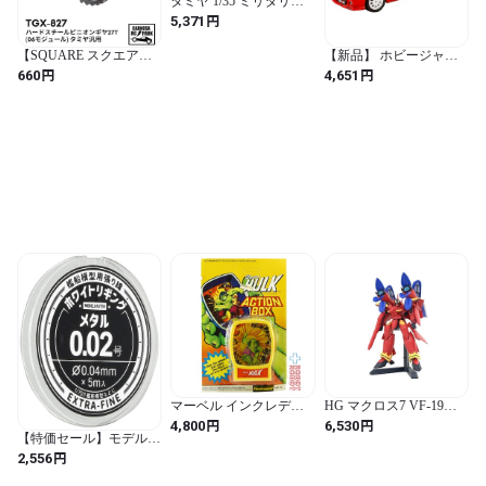
タミヤ 1/35 ミリタリー
ミニチュアシリーズ
円
5,371
No.351 アメリカ 陸軍
155mm M40 自走砲 ビッ
【SQUARE スクエア】
【新品】 ホビージャパ
グショット プラモデル
ハードスチールピニオン
ン HJ64 1/64 三菱
円
円
660
4,651
35351
ギヤ27T(06モジュール)
LANCER RS
タミヤ汎用 [TGX-827]
EVOLUTION 6 (CP9A)
2000 RALLIART レッド
完成品 HJ643033RB
マーベル インクレディ
HG マクロス7 VF-19改
ブル・ハルク アクショ
ファイヤーバルキリー
円
円
4,800
6,530
ンボックス 黄色 1978 未
サウンドブースター装備
【特価セール】モデルカ
開封
1/100スケール 色分け済
ステン 艦船模型用白色
円
2,556
みプラモデル
張り線 ホワイトリギン
グ メタル0.02号 ホビー