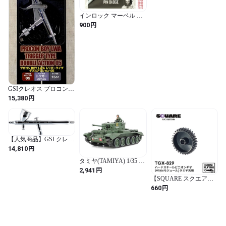
ース Wひな壇
W270mm×D80mm×厚さ
4mm 3枚入 ディスプレイ
インロック マーベル パ
グッズ PPC-K127 (クリ
ニッシャー : ワン･ラス
円
900
ア)
ト･キル ピンバッジ 未開
封
GSIクレオス プロコン
BOY LWA トリガータイ
円
15,380
プ ダブルアクション05
ホビー用塗装用具 PS290
【人気商品】GSI クレオ
ス プロコンBOY FWA ダ
円
14,810
ブルアクション プラチ
ナ02 ホビー用塗装用具
タミヤ(TAMIYA) 1/35 ミ
PS270
リタリーミニチュアシリ
円
2,941
ーズ No.221 イギリス陸
【SQUARE スクエア】
軍 巡航戦車 クロムウェ
ハードスチールピニオン
円
660
ル Mk.IV プラモデル 35
ギヤ29T(06モジュール)
タミヤ汎用 [TGX-829]