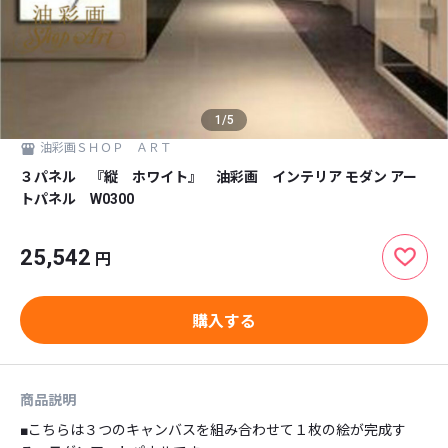
1
/
5
油彩画ＳＨＯＰ ＡＲＴ
３パネル 『縦 ホワイト』 油彩画 インテリア モダン アー
トパネル W0300
25,542
円
購入する
商品説明
■こちらは３つのキャンバスを組み合わせて１枚の絵が完成す