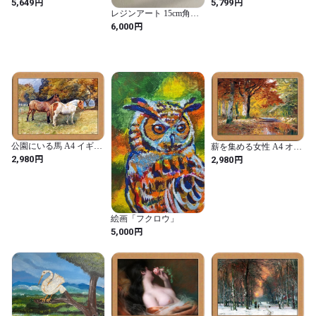
円
円
5,649
5,799
VOLKMAN 懐かしくも
ラッセン ビッグアート S
レジンアート 15cm角
新しい普遍的アート 高
サイズ 「ドルフィン シ
Lavender Sunset
円
6,000
さ400mm 幅300mm 奥行
ンフォニー」
30mm XR22-0433V
公園にいる馬 A4 イギリ
薪を集める女性 A4 オー
ス アート
ストリア
円
円
2,980
2,980
絵画「フクロウ」
円
5,000