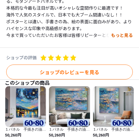
る、モダンアートパネルです。

本格的な今最も注目が高いオシャレな空間作りに最適です！

海外で人気のスタイルで、日本でも大ブーム間違いなし！！

ポスターとは違い、手書きの為、絵の表面に面白みがあり、より
ハイセンスな印象や高級感があります。

今まで買っていただいたお客様は皆様リピーターとなって、

もっと見る
２枚目、３枚目などもお買い上げいただいていますので、とても
満足していただけるとおもいます！

立体感あるインテリア空間を演出してください。

ショップの評価
■ご自宅にはもちろん、業務用では、事務所やモデルルームやお
店や各種施設など様々な空間に飾って頂いています。

ショップのレビューを見る
また新築祝いや、出産祝いや、開店祝いや、日ごろの感謝の気持
このショップの商品
ちをこめてなど、ギフトとしても喜ばれています。

-----------------

【形　状】

キャンパス

【内　容】

３パネルセット、画びょう付

１パネル 手描きの油彩
１パネル 手描きの油彩
１パネル 手描きの油彩
【サイズ】約

画 ゴッホ 星月夜 ア
画 モネ 睡蓮 アレン
画 モネ 睡蓮 アレン
円
円
円
50,260
50,260
50,260
40センチ×40センチが3つ

レンジ 絵画 インテリ
ジ モネ 睡蓮 アレン
ジ 縦 絵画 インテリ