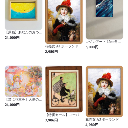
ト 壁掛けアート アート
ポスター モダンインテ
リア アート作品 絵画販
売 ギャラリー展示 高級
インテリア 北欧アーテ
ィスト 水彩アート 癒し
空間 リビングアート プ
レゼント ギフトアート
絵画 アート 店舗 事務所
【原画】あなたのおつき
カフェ 飲食店）
さま
円
24,000
AOS0014*
レジンアート 15cm角
Cosmic Blue
花売女 A4 ポーランド
円
6,000
円
2,980
【君に花束を】天使の絵
エンジェルアート 光の
円
24,000
アート 虹色アート 額付
き 原画 一点物
【特価セール】ユーパワ
ー アートフレーム/モダ
花売女 A3 ポーランド
円
7,906
ン・コンテンポラリー
円
4,980
マルチカラー サイ