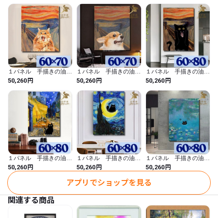
ア モダン アートパネ
ジ 縦 絵画 インテリ
ア モダン アートパネ
厚み；約2センチ

ル 6025
ア モダン アートパネ
ル 6023
ル 6024
※サイズ、色合いなど若干の誤差はご了承くださいませ。

【素　材】

　手書きの油彩画パネル

【納期】

３０日～50日程度いただきます。

１パネル 手描きの油彩
１パネル 手描きの油彩
１パネル 手描きの油彩
※お客様のご注文を受けてから制作いたします。

画 ムンクの叫び 猫ア
画 ムンクの叫び 犬ア
画 ムンクの叫び 黒猫
円
円
円
50,260
50,260
50,260
ほとんどは30日前後で完成しますが、お時間をいただきますの
レンジ 絵画 インテリ
レンジ 絵画 インテリ
アレンジ 絵画 インテ
ア モダン アートパネ
ア モダン アートパネ
リア モダン アートパネ
で、

ル 6022
ル 6021
ル 6020
ご理解の上ご注文をお願いいたします。

-----------------

【ご注意事項】

* 写真の原画を元に、お客様から注文を受け次第、製作いたしま
１パネル 手描きの油彩
１パネル 手描きの油彩
１パネル 手描きの油彩
画 ゴッホ 夜のカフェ
画 ゴッホ 星月夜 黒
画 モネ 睡蓮 黒猫ア
円
円
円
50,260
50,260
50,260
す。

テラス 黒猫アレンジ
猫アレンジ 絵画 イン
レンジ 絵画 インテリ
絵画 インテリア モダ
テリア モダン アートパ
ア モダン アートパネ
* 1枚1枚作成するため、写真と若干異なる場合がございますの
アプリでショップを見る
ン アートパネル 6018
ネル 6017
ル 6016
で、ご了承ください。

関連する商品
* PCのモニターにより実際の商品と色味が多少異なることがござ
います。
