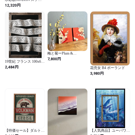
チ6F 458×550ミリ
円
12,320
梅と菊ーPlum &
Chrysanthemum Timeless
円
7,800
19世紀 フランス 100x6c
Harmony | Antique Kimono
リネン 少女とお馬とハ
Art Panel Japanese Wall Art
円
2,484
花売女 B4 ポーランド
ンドワークフィレレース
27 × 27cm(2枚組) アンテ
円
3,980
アンティーク
ィーク着物 アートパネ
ル
【特価セール】ダルトン
【人気商品】ユーパワー
(Dulton) アート フレーム
クリスチャン・リース・