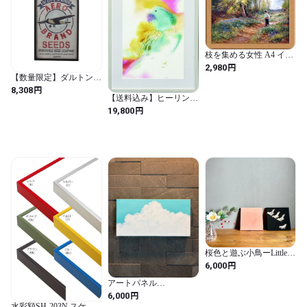
* 注文を受けてから、製作いたしますので、注文後の取り消しな
どはご遠慮願います

* 商品到着時に、破損不良がございました場合のみ交換の対象と
させていただきます。

枝を集める女性 A4 イギ
リス
円
ご注文前に必ずabout　をお読みいただき、ご納得の上ご購入く
2,980
【数量限定】ダルトン
ださいませ。

(Dulton) アート フレーム
円
8,308
⇒http://yusaishopart.thebase.in/about

AERO 懐かしくも新しい
【送料込み】ヒーリング
普遍的アート 高さ
アート Kristine Hegre
円
19,800
600mm 幅400mm 奥行
Paradise Parrot とまり木
30mm XR22-0433A
フレーム付き B31-
486 （KristineHegre 癒
-----------------

しの絵画 カラフルアー
ト 鳥のアート 北欧デザ
【他】

イン 抽象絵画 インテリ
・領収書が必要な場合備考欄に記載してください。

アアート 壁掛けアート
アートポスター モダン
・配送方法はゆうパック、または西濃運輸とさせて頂きます。

インテリア アート作品
（お選びいただけませんのでご注意ください。）
絵画販売 ギャラリー展
示 高級インテリア 北欧
アーティスト 水彩アー
ト 癒し空間 リビングア
ート プレゼント ギフト
アート 絵画 アート 店舗
桜色と遊ぶ小鳥ーLittle
事務所 カフェ 飲食店）
Birds Among Sakura Pink
円
6,000
｜Vintage Kimono Art
Panel Japanese Wall Art 22
アートパネル
× 22cm(2枚組) ヴィンテ
20cm×40cm 厚さ3cm
円
6,000
ージ着物 アートパネル
水彩額SH-203N スケッ