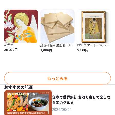
ズ:W32×H39.5cm ST-
05814
花天使
絵画作品用 差し箱【F6
RINTO アートパネル ク
円
号用額装等-35】（適用
リムト ポスター 額縁付
28,000
円
円
1,089
5,329
作品サイズ
き 絵画 インテリア おし
425mm×330mm×25mm）
ゃれ 壁掛け アートポス
ター フレーム付き ウォ
ールアート 金色フレー
ム ゴールド 金色の枠 黄
色 風水 金運 部屋飾り 絵
玄関 名画 複製画 接吻 お
風呂 寝室 キャンバス A3
もっとみる
額付きの完成品 30x40cm
おすすめの記事
食卓で世界旅行 お取り寄せで楽しむ
各国のグルメ
2026/08/04