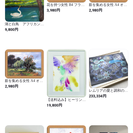
花を持つ女性 B4 フラン
薪を集める女性 A4 オラ
ス
ンダ
円
円
3,980
2,980
湖と白鳥 アフリカンア
ート
円
9,800
薪を集める女性 A4 オラ
ンダ
円
2,980
レムリアの愛と調和の空
間を創造する【special
円
233,334
amulet】レムリアlemuria
【送料込み】ヒーリング
～魔法
アート Kristine Hegre
円
19,800
Paradise Parrot 飛翔 フレ
ーム付き B31-484
（KristineHegre 癒しの絵
画 カラフルアート 鳥の
アート 北欧デザイン 抽
象絵画 インテリアアー