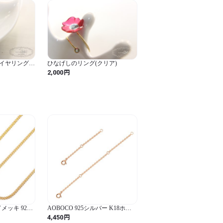
、なるべくお避けください。もし触れてし
お拭きください。

く拭いてください。研磨剤使用の金属用ク
イヤリング
ひなげしのリング(クリア)
すので、使用はおすすめ致しません。ま
円
2,000
保管をしてください。

ーの出にくい素材となっておりますが、
にアレルギー対応ではございませんのでご
ドメッキ 925
AOBOCO 925シルバー K18ホワ
1.05mmカ
イトゴールド アジャスターチェ
円
4,450
ス 70cm
ーン 5cm 10cm 2本 ネックレス延