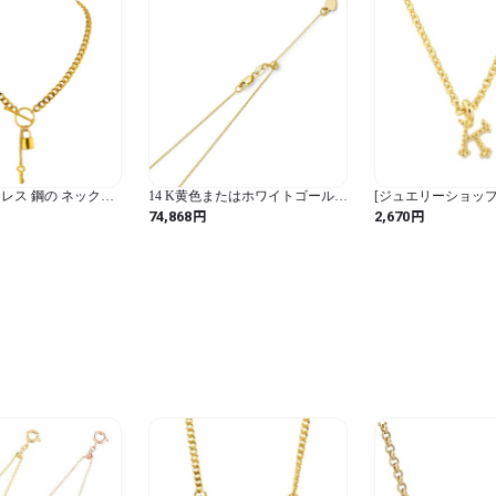
テンレス 鋼の ネックレ
14 K黄色またはホワイトゴールド
[ジュエリーショップ
6l 金属製の ロック ペ
ソリッド1 mmケーブルリンク長
ミル打ち イニシャル
円
円
74,868
2,670
ニマリストの 女性用
調整可能チェーンネックレスwith
金属アレルギー対応
8 Kの 金 メッキ チェ
Lobster Claw Clasp (チェーン / ケ
シンプル ゴールド nif0
A Gold）
ーブルリンク。)