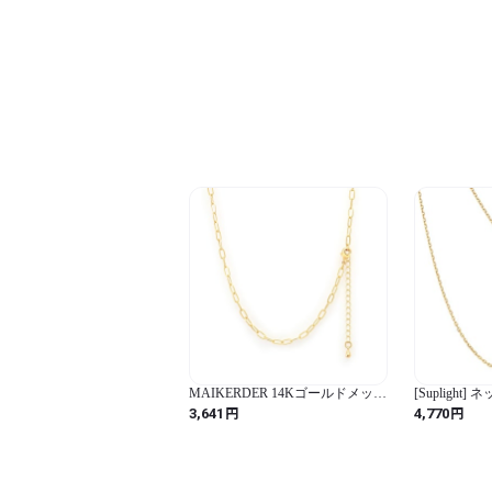
ギー対応 幅2mm 925 スターリン
グシルバー おしゃれ アクセサリ
ー ネックレス
MAIKERDER 14Kゴールドメッキ
[Suplight
ペーパークリップチェーンネック
チェーンのみ
円
円
3,641
4,770
レス 女性用 (ゴールド / 16 inch /
なし あずきチ
無地)
アレルギー対応
1.1ミリ