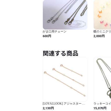
がま口用チェーン
蝶のミニク
グ-suisai-
円
円
600
2,000
関連する商品
[LOYALLOOK] アジャスター チ
ラッキーコイ
ェーン ネックレス パーツ 人気 パ
円
円
2,130
15,070
ーツ チェーン 3本セット アレル