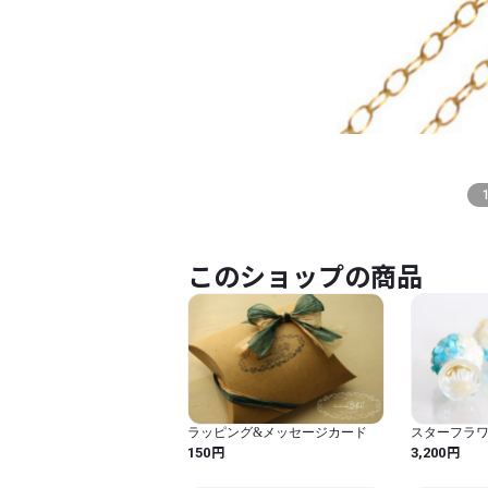
このショップの商品
ラッピング&メッセージカード
スターフラ
ャッチの2W
円
円
150
3,200
アクアブルー