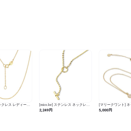
45cm
] ネックレス レディース
[mico.lor] ステンレス ネックレス
[マリークワント] 
 ゴールド つけっぱ
(63) マンテル 金属アレルギー対
ール アクセサリー 
円
円
2,249
5,000
ェーン k18金 金属
応 レディース メンズ サージカル
ューデイジー 26990
 細め 55センチ 幅
ゴールド (ゴールド / 無地)
ス ゴールド(1700