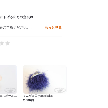
下げるための金具は

ご了承ください。

もっと見る
ので、

にカートにお入れください。

層を高熱と圧力で素材（真鍮）に圧着さ
量が素材を含む総重量の1/20以上の場
り）と呼ばれています。14/20Kとは商品
う意味です。

層で作られているため、長時間使用してい
どありません。手軽に本物の金の輝きを
ェルボールキ
ミニがま口-yorunokehai-
ス(ピンク×ミ
円
2,500