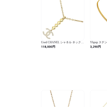
Used CHANEL シャネル ネックレ
Yhpup ス
ス ハート ココマーク ストラス イ
ス 新しい 31
円
円
118,000
3,290
エローゴールド ABA263 超美品
ンダント ミ
ネックレス 1
ーン（YH1950