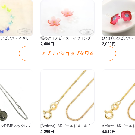
 水や石鹸は酸化を促すため
まった場合は乾いた布ですぐに
●お手入れ方法●

 通常は柔らかい布などで軽
リアピアス・イヤリン
桜のクリアピアス・イヤリング
ひなげしのピアス・
ロスは表面を削ってしまいま
(クリア)
円
円
2,400
2,000
た、空気に触れないように個別
アプリでショップを見る
●アレルギーについて● 

ニッケルフリーの為アレルギ
18金やチタン、樹脂のよう
了承ください。
ンDIMEネックレス
[Amberta] 18Kゴールドメッキ 925
Amberta 18Kゴール
スターリングシルバー 1.05mmカ
スターリングシルバー 
円
円
4,290
4,540
ーブチェーンネックレス 長さ
ーブチェーンネックレ