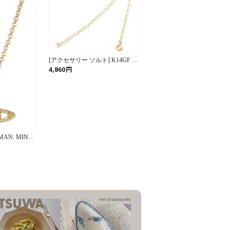
[アクセサリー ソルト] K14GF ア
ジャスター 淡水パールチャーム
円
4,860
20cm
] MAN. MINI
PENDANT
 [並行輸入品]