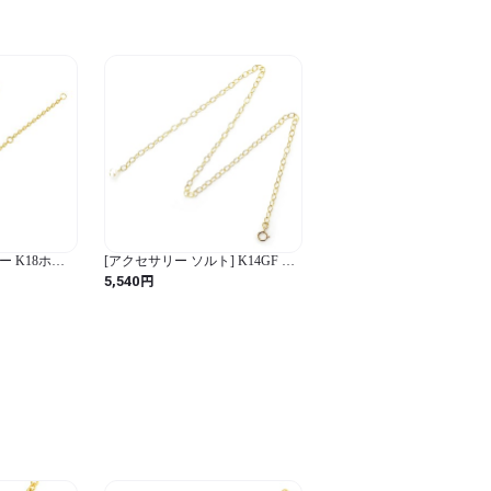
バー K18ホワ
[アクセサリー ソルト] K14GF ア
ャスターチェ
ジャスター 淡水パールチャーム
円
5,540
本 ネックレス延
30cm
応 引き輪式
 ゴールド 留め