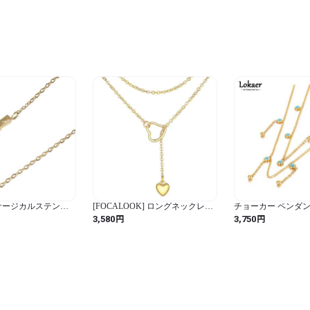
 サージカルステンレ
[FOCALOOK] ロングネックレス
チョーカー ペンダン
ルギー対応 本物 ゴー
レディース Y字 サージカルステ
ス ジルコニア ステ
円
円
3,580
3,750
ル R チャーム チェ
ンレス 金属アレルギー ラリエッ
ン ピック レディー
レス メンズ レディー
ト ゴールドネックレス 調節可能
ビック ジルコン ナ
 トップ シンプル 細
ロングチェーンネックレス シン
ット
プル アクセサリープレゼント