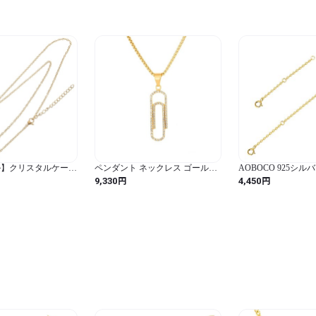
ル】クリスタルケージ
ペンダント ネックレス ゴールド
AOBOCO 925シル
ルダー ストーン ペ
レディース メンズ ヒップ ホップ
イトゴールド アジ
円
円
9,330
4,450
タル製 コード付き
アイスド アウト キラキラ 紙 ペー
ーン 5cm 10cm 2
レス用
パー クリップ カラー
長 金属アレルギー対
【A3: 5cm 10cm
具：引き輪】