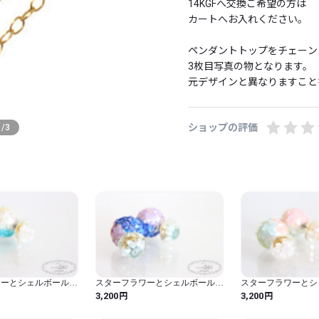
14KGFへ交換ご希望の方は

カートへお入れください。

ペンダントトップをチェーンに
3枚目写真の物となります。

元デザインと異なりますことを
※単体では販売しておりません
ショップの評価
1
/
3
　 必ず交換希望の商品と一緒
※ゴールドフィルドとは金の
せたもので、その金の層の重
合、 ゴールドフィルド（金張
全重量の1/20以上が14金とい
●特徴●

 金メッキよりはるかに厚い
ても剥げてくることはほとん
ワーとシェルボールキ
スターフラワーとシェルボールキ
スターフラワーとシ
楽しめます。

AYピアス(ホワイト×
ャッチの2WAYピアスミッドナイ
ャッチの2WAYピア
円
円
3,200
3,200
)
トブルー×パープル)
ントグリーン)
●ご注意●
