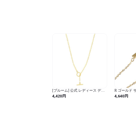
[ブルーム] 公式 レディース デザ
R ゴールド
インネックレス ファインスティ
ス 金属アレ
円
円
4,420
4,640
ール （サージカルステンレス
ルド イニシャ
316L） 0322-0996-0019-0000
ーン ネック
ス ペンダント
い 小ぶり セ