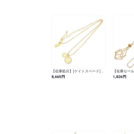
【在庫処分】[ケイトスペード]
【在庫セー
kate spade アクセサリー(ネックレ
ネックレスホ
円
円
8,665
1,826
ス) O0RU2606 クリア×ゴールド
ンダント メ
スペード ロゴ アンド ラインスト
DIY ネック
ーン チャーム ネックレス レディ
ース [アウトレット品] [ブランド]
[並行輸入品] (クリア×ゴールド /
カジュアル / 無地)