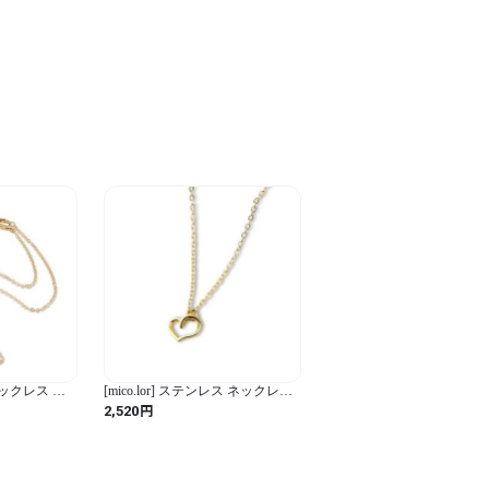
長 金属アレルギー対応 引き【A2:
5cm 10cm ローズゴールド 留め
具：引き輪】
ネックレス パ
[mico.lor] ステンレス ネックレス
ラメエポビジ
(93) ハート 金属アレルギー対応
円
2,520
3795 レディー
レディース サージカル 金色