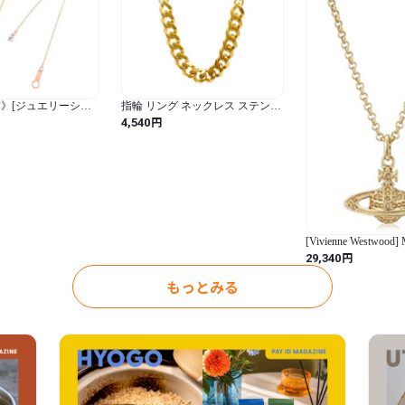
》[ジュエリーショ
指輪 リング ネックレス ステンレ
スライド アジャスター
ス ビンテージ ゴールド チェーン
円
4,540
チェーン 延長チェー
シンプル レディース ジュエリー
ルギー対応 レディー
幾何学 スチール
リア ストーン ゴール
ルド 10cm
PG
[Vivienne Westwood
BAS RELIEF ORB 
円
29,340
63020104/02R121
もっとみる