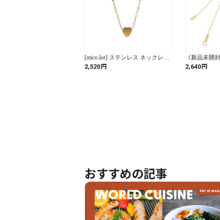
[mico.lor] ステンレス ネックレス
《新品未開封
(220) スモールハート ネックレス
ップエム] 
円
円
2,520
2,640
レディース 女性用 ペンダント 金
ネックレス 
色 ゴールド
ン 金属アレ
ス 日本製 ク
ド ピンクゴー
ad09x2set-G/
おすすめの記事