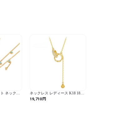
ト ネックレ
ネックレス レディース K18 18金
ンレス チェー
ペンダント 鎖骨チェーン ゴール
円
19,710
ス 女性 キュー
ド 18金ネックレス 人気 華奢 アク
チュラ
セサリー 誕生日 プレゼント