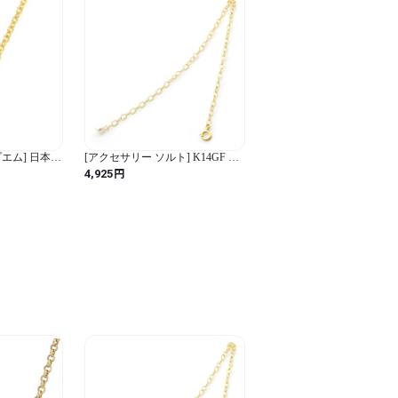
エム] 日本製
[アクセサリー ソルト] K14GF ア
 ネックレス
ジャスター 淡水パールチャーム
円
4,925
 レディース
20cm (ゴールド / 20cm / 円形)
030-G K