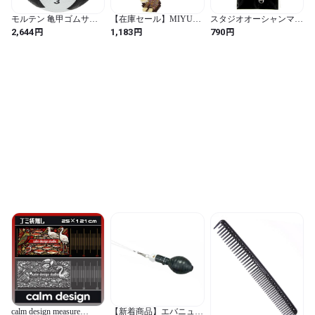
モルテン 亀甲ゴムサッ
【在庫セール】MIYUKI
スタジオオーシャンマー
カー3号(白黒) F3W
シェイプドステッチキッ
ク OGM OCEAN SNAP
円
円
円
2,644
1,183
790
ト 苺畑のうさぎ BFK-
(オーシャンスナップ)
337 (マルチカラー / 約
OS3 スナップ
9cm (ボールチェーン含
まず) /メインモチーフ:約
4×2.5cm (金具含まず) /
苺畑のうさぎ)
calm design measure
【新着商品】エバニュー