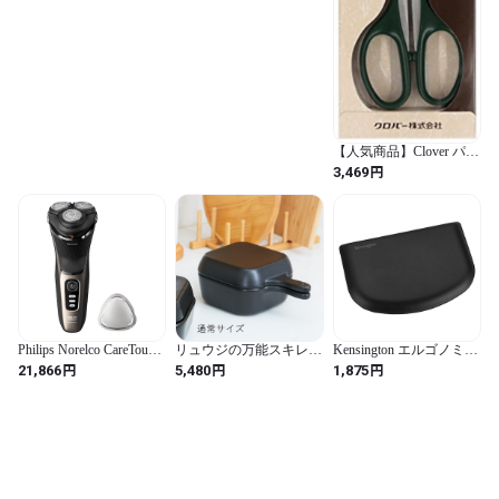
【人気商品】Clover パッ
チワークはさみ 13.5cm
円
3,469
EX-135 ブラッ
Philips Norelco CareTouch,
リュウジの万能スキレッ
Kensington エルゴノミク
Rechargeable Wet & Dry
ト 【通常サイズ】
ス ErgoSoft リストレスト
円
円
円
21,866
5,480
1,875
Shaver with Pop-Up
for Mouse (スリム)
Trimmer, S3242/90 (Gold /
K52803JP 熱可塑性ポリ
Shaver CareTouch)
ウレタン (TPU) ブラック