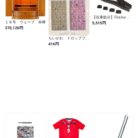
【在庫処分】Fletcher
Terry フレッチャー グリ
１８号 ウェーブ 本欅
円
5,515
ップ 8” （全長20cm）
円
373,120
(黒)
ちいかわ ドロップブロ
ックシール
円
416