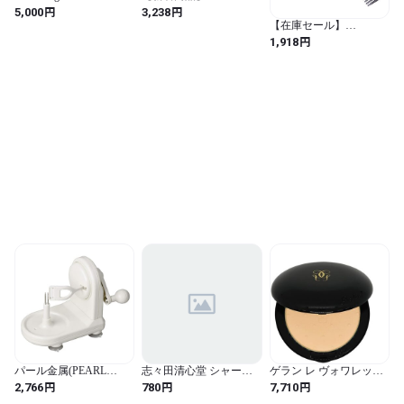
25×121
(EVERNEW) ハンディホ
円
円
5,000
3,238
イッスル EKB085 白 (白 /
【在庫セール】
長さ15cm×直径6cm / 無
Y.S.PARK (ワイエスパー
円
1,918
地)
ク) カッティングコーム
YS-333 カーボンブラッ
ク (ブラック / 1個 (x 1))
パール金属(PEARL
志々田清心堂 シャープ
ゲラン レ ヴォワレット
METAL) 皮むき器(ピー
ナー ブラック B-500
プードル プレッセ #3 [並
円
円
円
2,766
780
7,710
ラー) ホワイト 全長24×
行輸入品] (3)