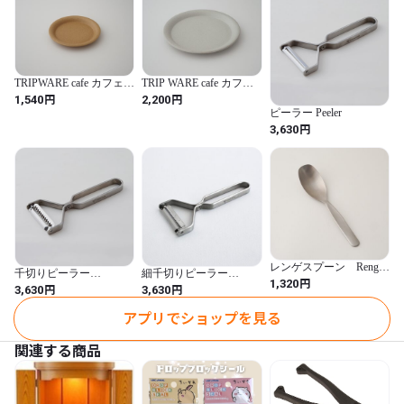
□Price：2,420yen (Tax-included price)  2,200yen (non-taxed 
price)
TRIPWARE cafe カフェプ
TRIP WARE cafe カフェ
レート160 Cafe Plate 160
プレート240 Cafe Plate
円
円
1,540
2,200
240
ピーラー Peeler
円
3,630
レンゲスプーン Renge
千切りピーラー
細千切りピーラー
Spoon
円
1,320
Peeler,Julienne
Peeler,extra fine Julienne
円
円
3,630
3,630
アプリでショップを見る
関連する商品