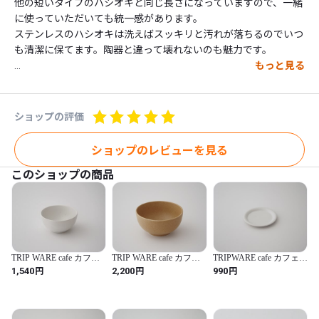
他の短いタイプのハシオキと同じ長さになっていますので、一緒
に使っていただいても統一感があります。

ステンレスのハシオキは洗えばスッキリと汚れが落ちるのでいつ
も清潔に保てます。陶器と違って壊れないのも魅力です。

もっと見る
This series of cutlery rests explores various forms the round bar 
material can take with techniques such as bending and layering. 

ショップの評価
■素材・原料：ステンレス

ショップのレビューを見る
■サイズ：47×9×15mm

このショップの商品
■重量：18g（パッケージ入20g）

■日本製

■封筒入

■価格：2,420円（本体税抜価格2,200円）

□Material : Stainless Steel

TRIP WARE cafe カフェ
TRIP WARE cafe カフェ
TRIPWARE cafe カフェプ
ボウル130 Cafe Bowl 130
ボウル160 Cafe Bowl 160
レート130 Cafe Plate130
□Size: 47×9×15mm

円
円
円
1,540
2,200
990
□Weight：18g (in an envelope 20g)

□Origin：Japan

□in an envelope  
