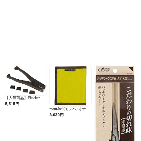
トA / 12個入り / アソー
トセット / カートゥーン
/ ハート型)
【人気商品】Fletcher
Terry フレッチャー グリ
円
5,515
ップ 8” （全長20cm）
mont-bell(モンベル) ナイ
(黒)
ロン スリムワレッ
円
3,030
ト/CYL 1123768