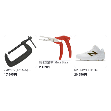
清水製作所 Mont Blanc
草抜くぞう 35094
円
2,489
パオック(PAOCK)
MSHOWT1 2E 260
SSPOWER(エスエスパワ
円
円
17,595
20,250
ー) シャコ万力 DF-200
最大口開:200mm