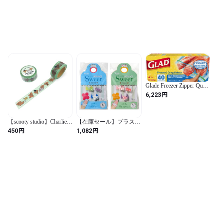
Glade Freezer Zipper Quart,
40 Count by Glad (Clear-
円
6,223
clear / 長方形)
【scooty studio】Charlie
【在庫セール】プラス
18mm masking tape
指サック メクリッコ
円
円
450
1,082
Sweet フラワー1 Sサイズ
+フラワー2 Mサイズセ
ット (・ライム・パープ
ル・ホワイト・ホワイ
ト・ローズ・ピンク /
S&M / フラワー1&2)