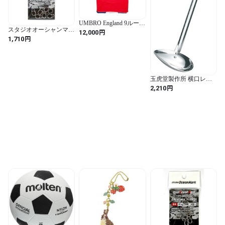
UMBRO England 9ルーニ
スタジオオーシャンマー
ー
円
12,000
ク OGM OCEAN SNAP
円
1,710
(オーシャンスナップ)
OS5 スナップ
玉虎堂製作所 横口レー
ドル 左利き用 90㏄
円
2,210
BYK0307