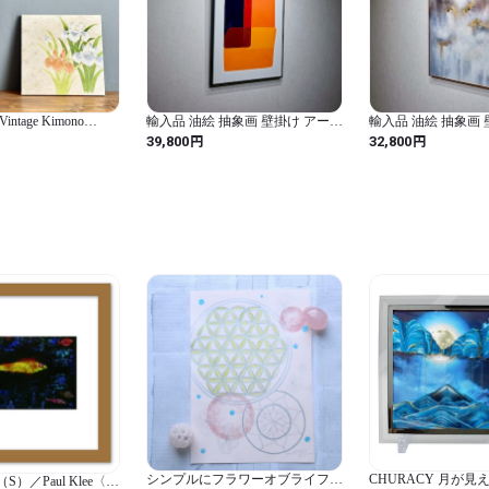
ご遠慮願います

* 商品到着時に、破損不良
ていただきます。

ご注文前に必ずabout　を
いませ。

intage Kimono
輸入品 油絵 抽象画 壁掛け アート
輸入品 油絵 抽象画
⇒http://yusaishopart.thebase
100×70 現代 美術 絵 絵画 インテ
100×80 現代 美術 
円
円
39,800
32,800
ンテージ着物 アートパ
リア ミッドセンチュリー デザイ
リア モダン ラグジ
ナーズ モダン
ルライク
-----------------

【他】

・領収書が必要な場合備考欄
・配送方法はゆうパック、ま
（お選びいただけませんので
シンプルにフラワーオブライフを
CHURACY 月が見
ion（S）／Paul Klee〈パ