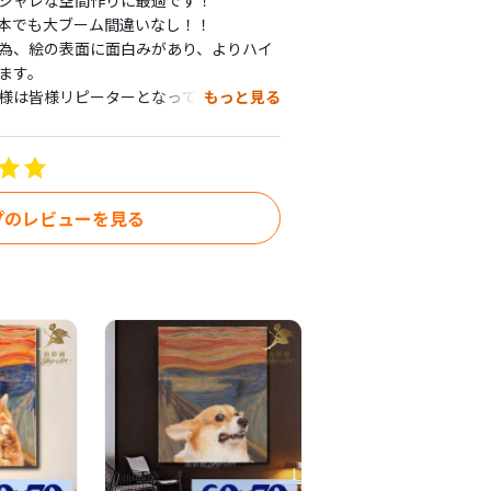
シャレな空間作りに最適です！

本でも大ブーム間違いなし！！

為、絵の表面に面白みがあり、よりハイ
す。

様は皆様リピーターとなって、

もっと見る
上げいただいていますので、とても満足


演出してください。

用では、事務所やモデルルームやお店や
って頂いています。

プのレビューを見る
、開店祝いや、日ごろの感謝の気持ちを
喜ばれています。
