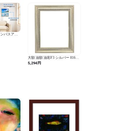
ャンバスアー
F0・F4・
チの癒しイン
大額 油額 油彩F3 シルバー 8164
素材:樹脂製
円
5,294