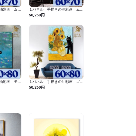
油彩画 ムン
１パネル 手描きの油彩画 ムン
ジ 絵画 イ
クの叫び 犬アレンジ 絵画 イ
円
50,260
誤差はご了承くださいませ。

ンテリア モダン アートパネル
6021
す。

ら制作いたします。

しますが、お時間をいただきますので、

たします。

油彩画 モ
１パネル 手描きの油彩画 ゴッ
レンジ 絵画
ホ ひまわり 黒猫アレンジ 絵
円
50,260
画 インテリア モダン アートパ
ネル 6019
から注文を受け次第、製作いたします。

真と若干異なる場合がございますので、ご
際の商品と色味が多少異なることがございま
いたしますので、注文後の取り消しなどは