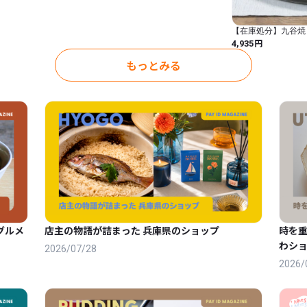
【在庫処分】九谷焼 
AK3-0642 (銀彩(青) /
円
4,935
さ8.2cm / 九谷焼
(Ginsai)』 / 円形)
もっとみる
グルメ
店主の物語が詰まった 兵庫県のショップ
時を
わショ
2026/07/28
2026/