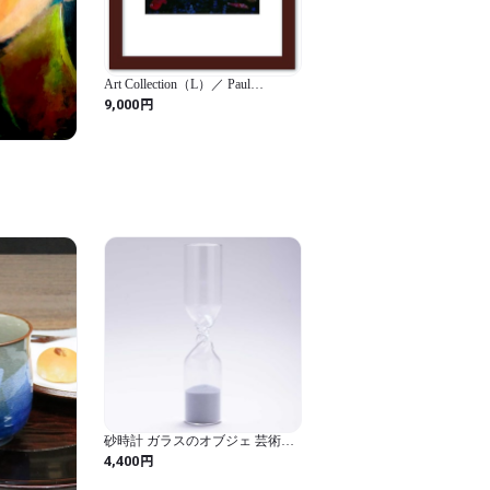
Art Collection（L）／ Paul
Klee〈パウル・クレー〉/黄金の
円
9,000
魚：（L size）/フレームカラー：
ブラウン
砂時計 ガラスのオブジェ 芸術作
品 100percent 100% STUDIO
円
4,400
COHAKU Timeless 100パーセント
スタジオコハク タイムレス Clear