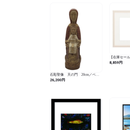
【在庫セール
彩Ｆ８ ホワイト
円
8,859
長方形)
石彫聖像 天の門 20cm／ベト
レヘム修道会ノートルダム・ド・
円
26,200
ピティエ修道院（フランス）