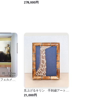
型 アート 砂
ーチ作 柳宗悦直筆「草」 植物画
円
278,000
ート サンド
柳宗悦 民芸 民藝運動 骨董 水谷良
一 民藝運動 絵【中古家具/中古イ
ンテリア/USED家具ユーズド家
具/リサイクル】
 フェルメー
 西洋画 グッ
暖簾 幅85ｘ丈
見上げるキリン 手刺繍アートフ
レーム｜飾るアート
円
21,000