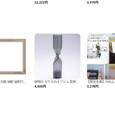
取り入れたい方にはコレ♡
ンドピクチャー 置き
〉/黄金の魚：（S
円
円
22,222
3,979
インテリア サンドア
レームカラー：ナチュラ
ピクチャー
額 油額 油彩F12
砂時計 ガラスのオブジェ 芸術作
【受注生産】のれん
163 素材:樹脂製
品 100percent 100% STUDIO
ル 真珠の首飾りの女
円
円
4,400
3,278
COHAKU Timeless 100パーセント
ズ 名画 インテリア 
スタジオコハク タイムレス Gray
150cm 91916
グレー