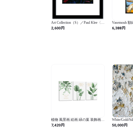
Art Collection（S）／Paul Klee〈パ
Vasemouh
ウル・クレー〉/黄金の魚：（S
610x915m
円
円
2,600
6,388
size）/フレームカラー：ブラック
絵画 油絵 飾
ク 1枚
植物 風景画 絵画 緑の葉 装飾画
White/Gold/Sil
植物装飾 南国 インテリア 花のポ
"Happy"
円
円
7,420
50,000
スター 部屋飾り 絵画 自然 壁画
風呂 幸運 玄関 絵画 木枠付きの完