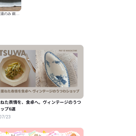
クリア
湯のみ 銀彩
 径7.5cm × 高
 特殊技法『銀彩
重ねた表情を、食卓へ。ヴィンテージのうつ
ップ6選
07/23