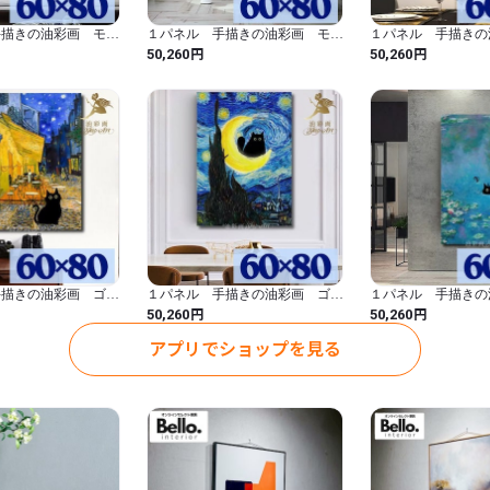
30センチ×80センチが1つ

手描きの油彩画 モ
１パネル 手描きの油彩画 モ
１パネル 手描きの
厚み；約2センチ

アレンジ モネ 睡
ネ 睡蓮 アレンジ 縦 絵画
クの叫び 猫アレン
円
円
50,260
50,260
※サイズ、色合いなど若干の
ジ 縦 絵画 インテ
インテリア モダン アートパネ
ンテリア モダン アートパネル
リア モダン アートパネル 6024
ル 6023
6022
【素　材】

　手書きの油彩画パネル

【納期】

３０日～50日程度いただきま
※お客様のご注文を受けてか
ほとんどは30日前後で完成
ご理解の上ご注文をお願いい
手描きの油彩画 ゴッ
１パネル 手描きの油彩画 ゴッ
１パネル 手描きの
-----------------

フェテラス 黒猫アレ
ホ 星月夜 黒猫アレンジ 絵
ネ 睡蓮 黒猫ア
円
円
50,260
50,260
ンテリア モダン
画 インテリア モダン アートパ
インテリア モダン アートパネ
【ご注意事項】

6018
ネル 6017
ル 6016
アプリでショップを見る
* 写真の原画を元に、お客様
* 1枚1枚作成するため、写
了承ください。

* PCのモニターにより実
す。

* 注文を受けてから、製作