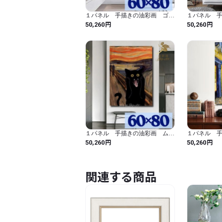
１パネル 手描きの油彩画 ゴッ
１パネル 
ホ 星月夜 アレンジ 絵画 イ
ネ 睡蓮 
円
円
50,260
50,260
ンテリア モダン アートパネル
蓮 アレン
6025
１パネル 手描きの油彩画 ムン
１パネル 
クの叫び 黒猫アレンジ 絵画
ホ 夜のカ
円
円
50,260
50,260
インテリア モダン アートパネ
ンジ 絵画 イ
ル 6020
アートパネル 
関連する商品