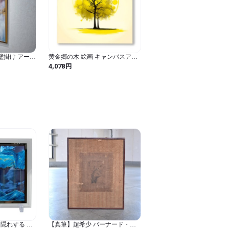
がございました場合のみ交換の対象とさせ
お読みいただき、ご納得の上ご購入くださ
 壁掛け アート
黄金郷の木 絵画 キャンバスアー
.in/about

絵 絵画 インテ
ト 開運 運気上昇 風水アート ファ
円
4,078
ュアリー ホテ
ンタジックツリー 30cm×30cm ア
ート パネル (イエロー / 長さ30 cm
x 幅30 cm / 風景画 / 無地 / 正方形)
に記載してください。

たは西濃運輸とさせて頂きます。

ご注意ください。）
え隠れする サ
【真筆】超希少 バーナード・リ