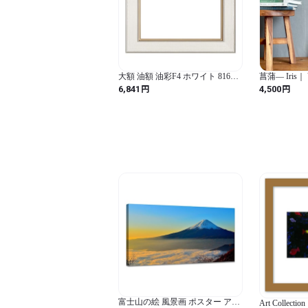
大額 油額 油彩F4 ホワイト 8163
菖蒲— Iris｜ V
素材:樹脂製 (ホワイト / F4 / スタ
Fabric Panel Japanese Wall Art 30 ×
円
円
6,841
4,500
イリッシュ / 長方形)
30cm ヴィ
ネル
富士山の絵 風景画 ポスター アー
Art Collect