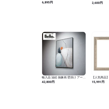
トパネル 富士山 絵画 自然 赤富士
ウル・クレー
円
円
6,895
2,600
アート 玄関 開運絵 山の絵 装飾画
size）/フ
インテリア 部屋飾り 新築飾り 木
ル
枠付きの完成品(30x60cm)
輸入品 油絵 抽象画 壁掛け アート
【人気商品】大
100×70 現代 美術 絵 絵画 インテ
チャコール 8
円
円
42,800
15,991
リア モダン ミニマル 北欧