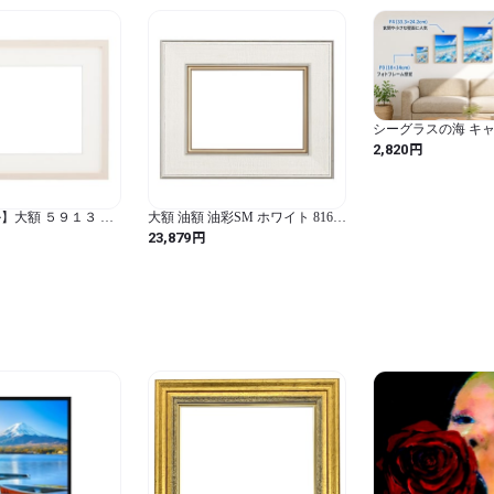
シーグラスの海 キ
ト【選べる4サイズ】
円
2,820
F6・S4｜南国ビー
テリア
】大額 ５９１３ 水
大額 油額 油彩SM ホワイト 8163
 (ホワイト / F8 /
素材:樹脂製
円
23,879