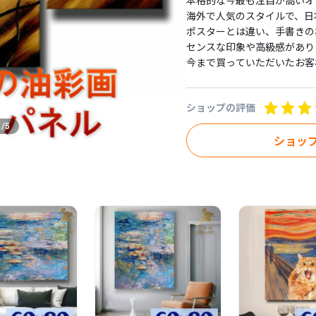
本格的な今最も注目が高いオ
海外で人気のスタイルで、日
ポスターとは違い、手書きの
センスな印象や高級感がありま
今まで買っていただいたお客
２枚目、３枚目などもお買い
していただけるとおもいます！
ショップの評価
立体感あるインテリア空間を
■ご自宅にはもちろん、業務
1
/
5
各種施設など様々な空間に飾
ショッ
また新築祝いや、出産祝いや
こめてなど、ギフトとしても
-----------------

【形　状】

キャンパス

【内　容】

３パネルセット、画びょう付

【サイズ】

50センチ×30センチが1つ

50センチ×80センチが1つ
