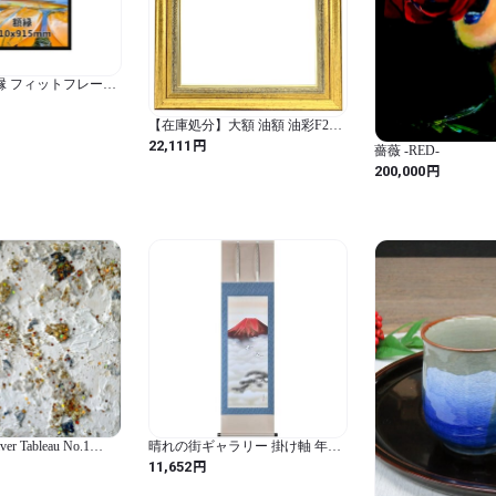
 額縁 フィットフレーム
m サイズ ポスター 写真
り 壁掛け 額 ブラッ
【在庫処分】大額 油額 油彩F20
ゴールド 8164 素材:樹脂製
円
22,111
薔薇 -RED-
円
200,000
ver Tableau No.1
晴れの街ギャラリー 掛け軸 年中
掛け 山水画 赤富士双鶴 宇田川彩
円
11,652
悠 尺三 幅44.5 x 高さ164cm