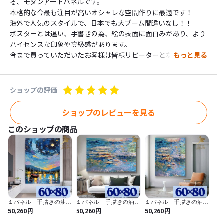
る、モダンアートパネルです。

本格的な今最も注目が高いオシャレな空間作りに最適です！

海外で人気のスタイルで、日本でも大ブーム間違いなし！！

ポスターとは違い、手書きの為、絵の表面に面白みがあり、より
ハイセンスな印象や高級感があります。

今まで買っていただいたお客様は皆様リピーターとなって、

もっと見る
２枚目、３枚目などもお買い上げいただいていますので、とても
満足していただけるとおもいます！

立体感あるインテリア空間を演出してください。

ショップの評価
■ご自宅にはもちろん、業務用では、事務所やモデルルームやお
店や各種施設など様々な空間に飾って頂いています。

ショップのレビューを見る
また新築祝いや、出産祝いや、開店祝いや、日ごろの感謝の気持
このショップの商品
ちをこめてなど、ギフトとしても喜ばれています。

-----------------

【形　状】

キャンパス

【内　容】

４パネルセット、画びょう付

１パネル 手描きの油彩
１パネル 手描きの油彩
１パネル 手描きの油彩
【サイズ】約

画 ゴッホ 星月夜 ア
画 モネ 睡蓮 アレン
画 モネ 睡蓮 アレン
円
円
円
50,260
50,260
50,260
40センチ×40センチが2つ

レンジ 絵画 インテリ
ジ モネ 睡蓮 アレン
ジ 縦 絵画 インテリ