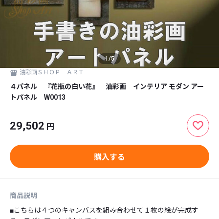
1
/
5
油彩画ＳＨＯＰ ＡＲＴ
４パネル 『花瓶の白い花』 油彩画 インテリア モダン アー
トパネル W0013
29,502
円
購入する
商品説明
■こちらは４つのキャンバスを組み合わせて１枚の絵が完成す