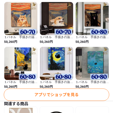
ア モダン アートパネ
ジ 縦 絵画 インテリ
ア モダン アートパネ
30センチ×80センチが2つ

ル 6025
ア モダン アートパネ
ル 6023
ル 6024
厚み；約2センチ

※サイズ、色合いなど若干の誤差はご了承くださいませ。

【素　材】

　手書きの油彩画パネル

【納期】

１パネル 手描きの油彩
１パネル 手描きの油彩
１パネル 手描きの油彩
３０日～50日程度いただきます。

画 ムンクの叫び 猫ア
画 ムンクの叫び 犬ア
画 ムンクの叫び 黒猫
円
円
円
50,260
50,260
50,260
※お客様のご注文を受けてから制作いたします。

レンジ 絵画 インテリ
レンジ 絵画 インテリ
アレンジ 絵画 インテ
ア モダン アートパネ
ア モダン アートパネ
リア モダン アートパネ
ほとんどは30日前後で完成しますが、お時間をいただきますの
ル 6022
ル 6021
ル 6020
で、

ご理解の上ご注文をお願いいたします。

-----------------

【ご注意事項】

１パネル 手描きの油彩
１パネル 手描きの油彩
１パネル 手描きの油彩
画 ゴッホ 夜のカフェ
画 ゴッホ 星月夜 黒
画 モネ 睡蓮 黒猫ア
円
円
円
50,260
50,260
50,260
* 写真の原画を元に、お客様から注文を受け次第、製作いたしま
テラス 黒猫アレンジ
猫アレンジ 絵画 イン
レンジ 絵画 インテリ
絵画 インテリア モダ
テリア モダン アートパ
ア モダン アートパネ
す。

アプリでショップを見る
ン アートパネル 6018
ネル 6017
ル 6016
* 1枚1枚作成するため、写真と若干異なる場合がございますの
関連する商品
で、ご了承ください。

* PCのモニターにより実際の商品と色味が多少異なることがござ