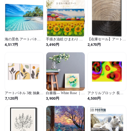
額付き パネルアート ポ
ップアート モダンアー
ト 壁掛け インテリア 装
飾
海の景色 アートパネル
手描き油絵 ひまわり 絵
【在庫セール】アートパ
海 ポスター 青空 白雲 海
画 壁掛け インテリア 玄
ネル アジアン 抽象画
円
円
円
4,517
3,490
2,670
浜 太陽 絵画 風景画 壁掛
関 肉筆 風景画 アートパ
W30cm H40cm アートフ
け 木枠付きの完成品
ネル モダン 【木枠張り
レーム 絵画 キャンバス
(30x40cm)
40×30cm 送料無料】北欧
額付き ウォールアート
おしゃれ アートフレー
ポップアート モダンア
ム 壁飾り 新築祝い 開店
ート 壁掛け インテリア
祝い 出産祝い ギフト プ
装飾
レゼント 父の日 3Qee
341801_ee
アートパネル 3枚 抽象ア
白薔薇— White Rose ｜
アクリルブロック 長方
ート ボヘミアン 植物 花
Vintage Kimono Fabric
形 LAND-ex-APE（デジ
円
円
円
7,120
3,900
4,500
ポスター 装飾画 熱帯 自
Panel Japanese Wall Art 27
タル風景画）LEAC１１
然 葉 風景画 リビングル
× 27cm ヴィンテージ着
１
ーム 玄関 ソファ背景 壁
物 アートパネル
掛け装飾 完成品 木製フ
レーム