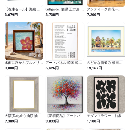
【在庫セール】海絵 ア
Giftgarden 額縁 正方形 40
アンティーク青花—
ートパネル 青い海 ポス
角 フォトフレーム
Antique Blue Blossom｜
円
円
円
3,679
3,738
7,200
ター 自然風景 日光 絵画
400x400ｍｍ PVC製 絵画
Antique Kimono Fabric
風景画 壁掛け 風水 玄関
色紙 ポスト 壁掛け ブラ
Panel Japanese Wall Art
開運 室内装飾 木枠付き
ック 1枚
15×15cm（3枚組）アン
の完成品 (30x40cm
ティーク着物 アートパ
x1Pcs) (Sea 04 / 長さ30
ネル
cm x 幅40 cm / コースタ
ル / 海 / 長方形)
水面に浮かぶプルメリ
アートパネル 韓国 韓国
のどかな街並み 横田友
ア 001
インテリア スタイリッ
広 49.5× 61㎝ F8 J3-E004
円
円
円
3,800
5,426
19,167
シュ 絵 絵画 アート 美術
額入り アート 絵画 現代
北欧 モダン モノクロ 白
作家 インテリア アート
黒 葉 手 線グラフィック
風景 街並み ヨーロッパ
パネル デザインボード
メルヘン おしゃれ
インテリア 飾り 壁掛け
リビング 玄関 カラフル
大額(Daigaku) 油額 油彩
【新着商品】アートパネ
モダンフラワー 抽象
F8 チャコール 8163 素材:
ル 樹木 自然 W40cm
画 北欧 韓国 モノト
円
円
円
7,389
3,833
1,100
樹脂製
H40cm 正方形 アートフ
ーン アートポスタ
レーム 絵画 キャンバス
ー /P40