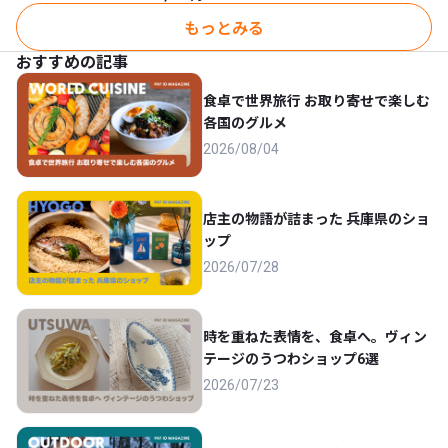
タル風景画）LEA3702
楽鳥 縁起物 幸運 開運 幸
運を呼ぶ絵画 幸運のお
もっとみる
守り インテリア おしゃ
れ ダイヤモンドアート
おすすめの記事
動物 ダイヤモンドペイ
ンティング
食卓で世界旅行 お取り寄せで楽しむ
各国のグルメ
2026/08/04
店主の物語が詰まった 兵庫県のショ
ップ
2026/07/28
時を重ねた表情を、食卓へ。ヴィン
テージのうつわショップ6選
2026/07/23