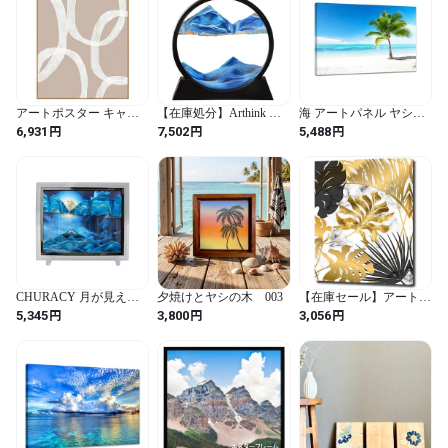
います。

* 注文を受けてから、製作いたしますので、注文後の取り消しな
どはご遠慮願います

* 商品到着時に、破損不良がございました場合のみ交換の対象と
させていただきます。

アートポスター キャン
【在庫処分】Arthink 動
海 アートパネル ヤシの
ご注文前に必ずabout　をお読みいただき、ご納得の上ご購入く
バスアート 抽象画 フレ
く砂のアートピクチャ
木 青空 白雲 ビーチ 海の
円
円
円
6,931
7,502
5,488
ださいませ。

ーム付き 絵画 芸術 韓国
ー・イン・モーションラ
絵 絵画 ポスター 砂浜風
おしゃれ かわいい 可愛
ウンドガラス3D深海の
景画 装飾画 写真 ハワイ
⇒http://yusaishopart.thebase.in/about

い キャンバスパネル モ
風景、ダイナミックな砂
インテリア 壁掛け 玄関
ランディーカラー ヌー
のアート砂、感覚リラッ
お風呂 壁の絵 部屋飾り
ディーカラー 北欧 カラ
クスデスクトップ。 (ブ
木枠付きの完成品
ー 壁掛け 壁飾り アート
ルー / 7 inch / 丸型。)
(30x40cm)
パネル インテリア 額縁
-----------------

付き 木目風 (A)
【他】

・領収書が必要な場合備考欄に記載してください。

・配送方法はゆうパック、または西濃運輸とさせて頂きます。

CHURACY 月が見え隠
夕焼けとヤシの木 003
【在庫セール】アートパ
れする サンドピクチャ
ネル ボタニカル 植物
円
円
円
5,345
3,800
3,056
ー 置き型 アート 砂 イン
W30cm H40cm アートフ
テリア サンドアート サ
レーム 絵画 キャンバス
ンド ピクチャー
額付き ウォールアート
ポップアート モダンア
ート 壁掛け インテリア
装飾