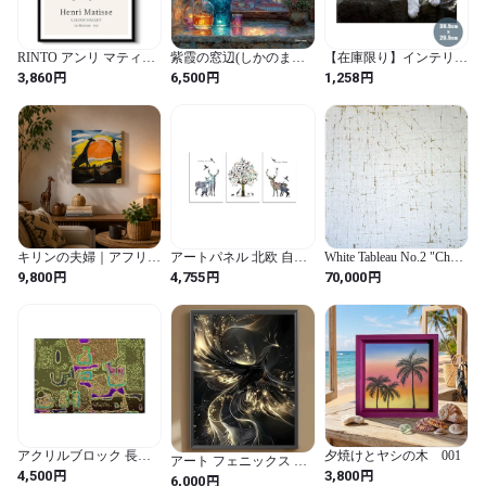
RINTO アンリ マティス
紫霞の窓辺(しかのまど
【在庫限り】インテリア
アートパネル 抽象画 ポ
べ） | The Violet Dawn
3D 絵 ホワイトライオン
円
円
円
3,860
6,500
1,258
スター 絵画 インテリア
Window | Open Edition |
レンチキュラー アニマ
おしゃれ 低木 線画 モノ
18 cm
ル 立体 アート トリック
クロ モダン フレーム付
玄関 絵画 北欧 賃貸 背景
き スタンド付き ウォー
プレゼント 贈物 シンプ
ルアート ライン 白黒 北
ル ベッドルーム リビン
欧 絵 壁掛け 部屋飾り玄
グ お洒落 リメイク リフ
関 額付きの完成品
ォーム シート 家具 壁 表
30x40cm
面 アンティーク バース
デー お誕生日祝い
キリンの夫婦｜アフリカ
アートパネル 北欧 自然
White Tableau No.2 "Chop
ンサンセット 原画 イン
エルク 鹿 絵画 鳥 ポスタ
& Chop"
円
円
円
9,800
4,755
70,000
テリアアート 20×20cm
ー 森 植物 絵 風景画 壁
掛け絵画 インテリア 大
型 お風呂 風水 玄関 開運
絵画家庭用 木枠付きの
完成品(30x40cmx3Pcs)
アクリルブロック 長方
夕焼けとヤシの木 001
アート フェニックス 不
形 LAND-ex-APE（デジ
円
円
4,500
3,800
死鳥 鳳凰 ホツオウ 金 極
円
6,000