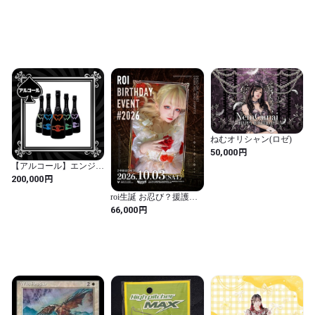
ねむオリシャン(ロゼ)
円
50,000
【アルコール】エンジェ
ルヘイロー
円
200,000
roi生誕 お忍び？援護♡
で大ピンチ？！セット
円
66,000