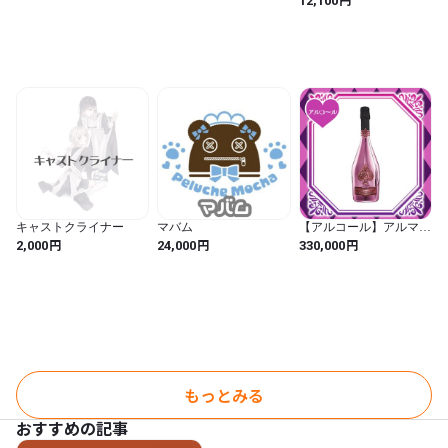
12,100
キャストクライナー
マバム
【アルコール】アルマン
ドロゼ
円
円
円
2,000
24,000
330,000
もっとみる
おすすめの記事