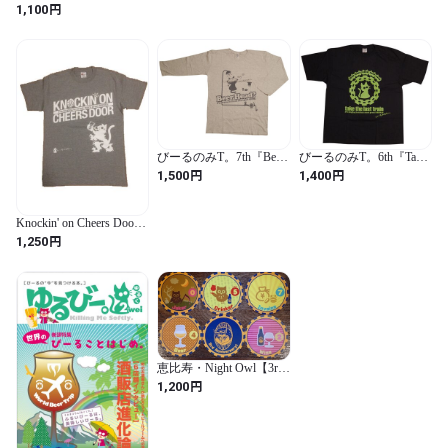
Brewing) featuring びーる
円
1,100
のみたい。
びーるのみT。7th『Beer
びーるのみT。6th『Take
Head ?』〔七部袖〕（グ
The Last Train』〔半袖〕
円
円
1,500
1,400
レー＋濃グレー）
（黒＋緑）
Knockin' on Cheers Door +
酒畜遊撃隊
円
1,250
恵比寿・Night Owl【3rd
Anniversary GAMING
円
1,200
COASTER SET】