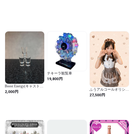
テキーラ観覧車
円
19,800
Boost Energy(キャストシ
ふうアルコールオリシャ
ョット)
円
2,000
ン
円
27,500