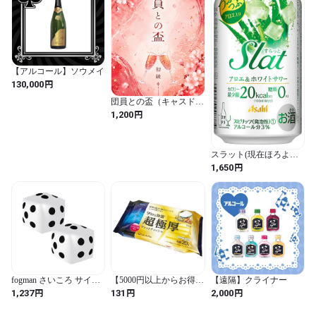
【アルコール】ソウメイ
円
130,000
団員との盃（キャスドリ
初級）
円
1,200
スラット(現在ほろよい
になります)
円
1,650
fogman さいころ サイコ
【5000円以上からお得な
【遠隔】クライナー
ロ 大きい イベント用 プ
クーポン対象】リファイ
円
円
円
1,237
131
2,000
レゼント 2個セット (ホ
ン超極厚アルコール２０
ワイト)
枚