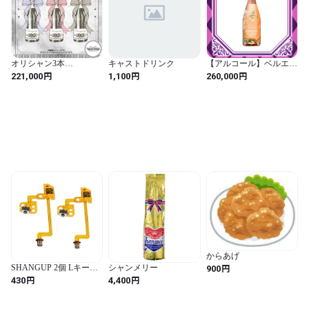
オリシャン3本
キャストドリンク
【アルコール】ベルエポ
set（170000）
ックロゼ
円
円
円
221,000
1,100
260,000
からあげ
円
SHANGUP 2個 Lキーボ
シャンメリー
900
タン フレック スケーブ
円
円
430
4,400
ル 修理交換部品 任天堂
Joy-Con対応