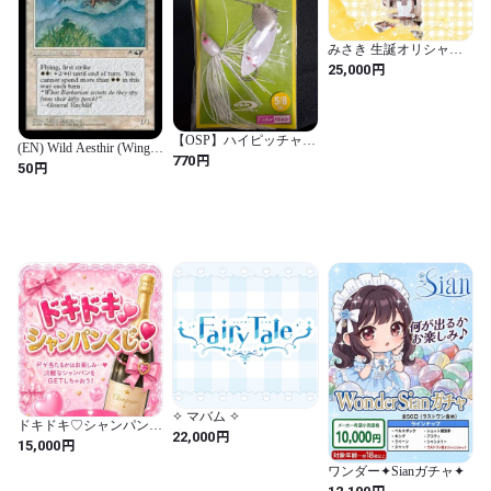
みさき 生誕オリシャン
（ノンアル）
円
25,000
【OSP】ハイピッチャー
(EN) Wild Aesthir (Wings
MAX 5/8 新品
円
770
Spread) [ALL](NM)
円
50
✧ マバム ✧
ドキドキ♡シャンパンク
円
22,000
ジ
円
15,000
ワンダー✦Sianガチャ✦
円