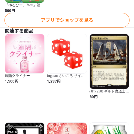
『ゆるびー。2wei』酒販
店進化論
円
500
アプリでショップを見る
関連する商品
遠隔クライナー
fogman さいころ サイコ
ロ 大きい イベント用 プ
円
円
1,500
1,237
レゼント 2個セット (レ
ッド)
(JP)(250) ギルド魔道士の
広場/Guildmages' Forum
円
80
[GRN](NM)