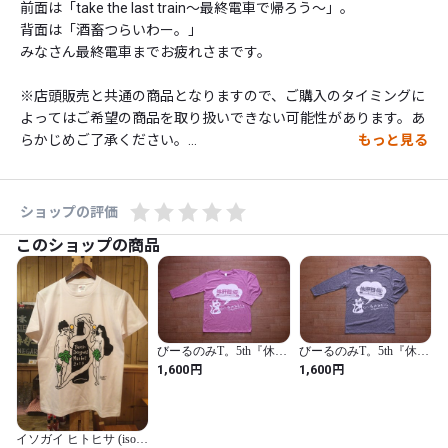
前面は「take the last train〜最終電車で帰ろう〜」。

背面は「酒畜つらいわー。」

みなさん最終電車までお疲れさまです。

※店頭販売と共通の商品となりますので、ご購入のタイミングに
よってはご希望の商品を取り扱いできない可能性があります。あ
らかじめご了承ください。

もっと見る
管理期間経過につき値下げいたします。品質に大きな問題はない
と思いますが、ノークレーム・ノーリターンでお願いいたしま
ショップの評価
す。
このショップの商品
びーるのみT。5th『休肝
びーるのみT。5th『休肝
日（仮）』＋『またのん
日（仮）』＋『またのん
円
円
1,600
1,600
でる。』〔七分丈〕（ピ
でる。』〔七分丈〕（グ
ンク＋白）
レー＋白）
イソガイ ヒトヒサ (iso