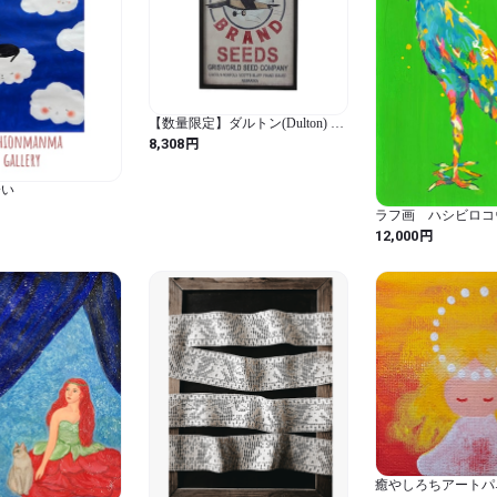
ご遠慮願います

* 商品到着時に、破損不良
ていただきます。

ご注文前に必ずabout　を
いませ。

【数量限定】ダルトン(Dulton) ア
⇒http://yusaishopart.thebase.
ート フレーム AERO 懐かしくも
円
8,308
新しい普遍的アート 高さ600mm
幅400mm 奥行30mm XR22-0433A
会い
-----------------

ラフ画 ハシビロコ
【他】

円
12,000
・領収書が必要な場合備考欄に
・配送方法はゆうパック、また
（お選びいただけませんので
癒やしろちアートパ