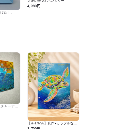
太陽の光 A3 ハンガリー
円
4,980
つけた！」
テクスチャーアー
 モダン 原
ル画 ミクス
テリア 出航
【A-176/26】真作●カラフルなウ
ミガメの原画 キャンバスパネ
円
3,700