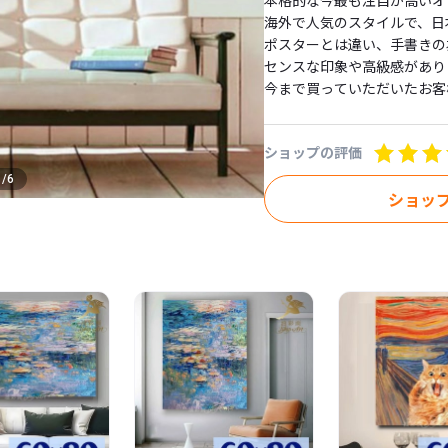
本格的な今最も注目が高いオシ
海外で人気のスタイルで、日本
ポスターとは違い、手書きの
センスな印象や高級感がありま
今まで買っていただいたお客様
２枚目、３枚目などもお買い
していただけるとおもいます！
ショップの評価
立体感あるインテリア空間を演
■ご自宅にはもちろん、業務
1
/
6
各種施設など様々な空間に飾っ
ショッ
また新築祝いや、出産祝いや
こめてなど、ギフトとしても喜
-----------------

【形　状】

キャンパス

【内　容】

５パネルセット、画びょう付

【サイズ】約

30センチ×60センチが2つ

30センチ×70センチが2つ
