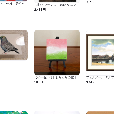
けの金の星】
円
7,700
Fairy Rose 月下夢幻～薔
19世紀 フランス 100x6c リネン 少
女とお馬とハンドワークフィレレ
円
2,484
ース アンティーク
【イーゼル付】もちもちの空｜和
フェルメール デルフト
モダンアート・アクリル原画・ミ
005 世界の名画 絵
円
円
18,000
9,512
ニキャンバス・一点物
テリア アート (f4/42
フトの眺望)