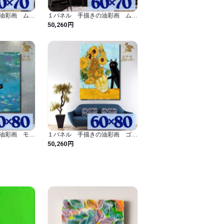
油彩画 ムン
１パネル 手描きの油彩画 ムン
ジ 絵画 イ
クの叫び 犬アレンジ 絵画 イ
円
50,260
差はご了承くださいませ。

ンテリア モダン アートパネル
6021
。

制作いたします。

ますが、お時間をいただきますので、

します。

油彩画 モ
１パネル 手描きの油彩画 ゴッ
レンジ 絵画
ホ ひまわり 黒猫アレンジ 絵
円
50,260
画 インテリア モダン アートパ
ネル 6019
から注文を受け次第、製作いたします。

真と若干異なる場合がございますので、ご
際の商品と色味が多少異なることがございま
いたしますので、注文後の取り消しなどは