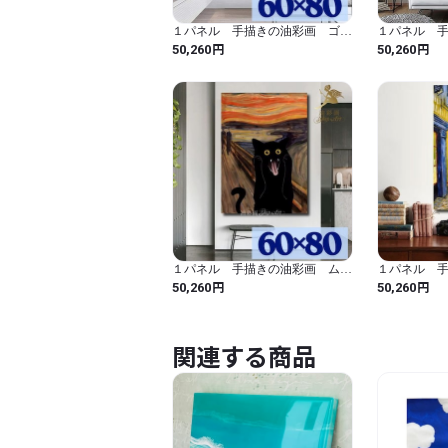
１パネル 手描きの油彩画 ゴッ
１パネル 
ホ 星月夜 アレンジ 絵画 イ
ネ 睡蓮 
円
円
50,260
50,260
ンテリア モダン アートパネル
蓮 アレン
6025
１パネル 手描きの油彩画 ムン
１パネル 
クの叫び 黒猫アレンジ 絵画
ホ 夜のカ
円
円
50,260
50,260
インテリア モダン アートパネ
ンジ 絵画 イ
ル 6020
アートパネル 
関連する商品