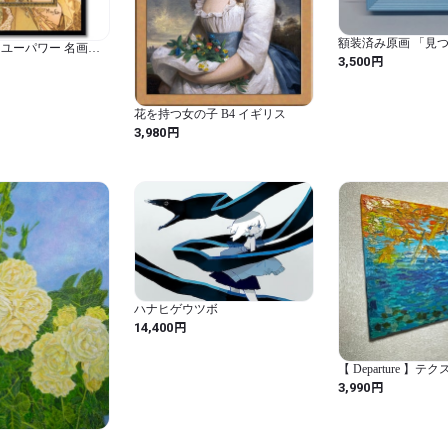
額装済み原画 「見
ユーパワー 名画ビ
円
3,500
S ミュシャ「フラワ
9
花を持つ女の子 B4 イギリス
円
3,980
ハナヒゲウツボ
円
14,400
【 Departure 】
ト 海 現代アート
円
3,990
画 抽象画 アクリ
トメディア イン
大海