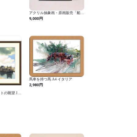
アクリル抽象画・原画販売「船
旅」
円
9,000
馬車を持つ馬 A4 イタリア
円
2,980
の眺望 J1-
画 額入り イン
×34cm, デル