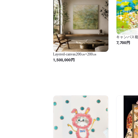
キャンバス
ゆりかご』
円
7,700
Layered‐canvas200㎝×200㎝
円
1,500,000