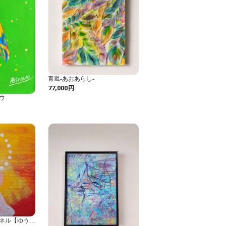
がございました場合のみ交換の対象とさせ
お読みいただき、ご納得の上ご購入くださ
in/about

青嵐-あおあらし-
円
77,000
ウ
記載してください。

は西濃運輸とさせて頂きます。

ご注意ください。）
ネル【ゆうや