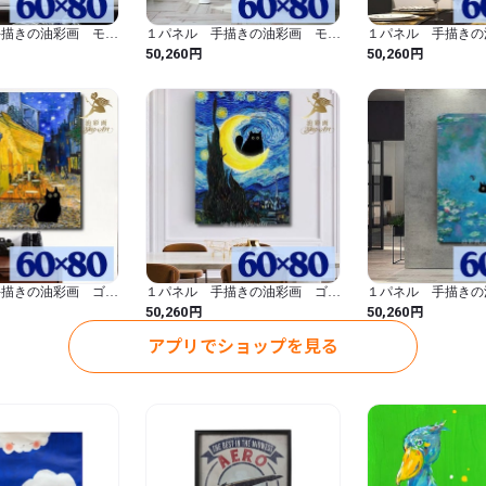
40センチ×90センチが1つ

手描きの油彩画 モ
１パネル 手描きの油彩画 モ
１パネル 手描きの
厚み；約2センチ

アレンジ モネ 睡
ネ 睡蓮 アレンジ 縦 絵画
クの叫び 猫アレン
円
円
50,260
50,260
※サイズ、色合いなど若干の誤
ジ 縦 絵画 インテ
インテリア モダン アートパネ
ンテリア モダン アートパネル
リア モダン アートパネル 6024
ル 6023
6022
【素　材】

　手書きの油彩画パネル

【納期】

３０日～50日程度いただきます
※お客様のご注文を受けてから
ほとんどは30日前後で完成し
ご理解の上ご注文をお願いいた
手描きの油彩画 ゴッ
１パネル 手描きの油彩画 ゴッ
１パネル 手描きの
-----------------

フェテラス 黒猫アレ
ホ 星月夜 黒猫アレンジ 絵
ネ 睡蓮 黒猫ア
円
円
50,260
50,260
ンテリア モダン
画 インテリア モダン アートパ
インテリア モダン アートパネ
【ご注意事項】

6018
ネル 6017
ル 6016
アプリでショップを見る
* 写真の原画を元に、お客様
* 1枚1枚作成するため、写
了承ください。

* PCのモニターにより実
す。

* 注文を受けてから、製作