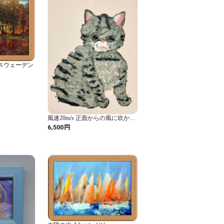
 スウェーデン
風速20m/s 正面からの風に吹かれ
る サバトラ テクスチャーアート
円
6,500
原画