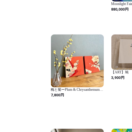
Moonlight 
薇の精
円
880,000
【ART】鳩
円
3,900
梅と菊ーPlum & Chrysanthemum
Timeless Harmony | Antique Kimono
円
7,800
Art Panel Japanese Wall Art 27 ×
27cm(2枚組) アンティーク着物 ア
ートパネル