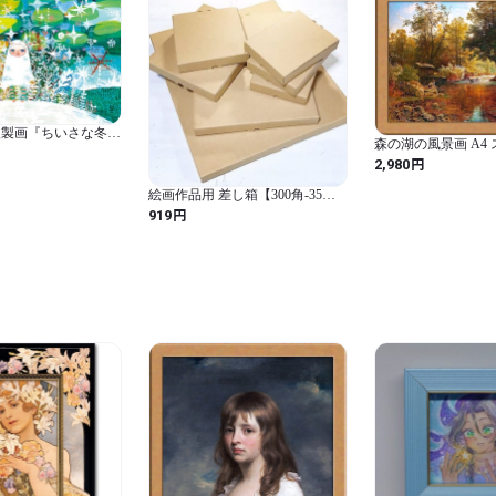
複製画『ちいさな冬の
森の湖の風景画 A4
円
2,980
絵画作品用 差し箱【300角-35】
（適用作品サイズ
円
919
300mm×300mm×25mm）