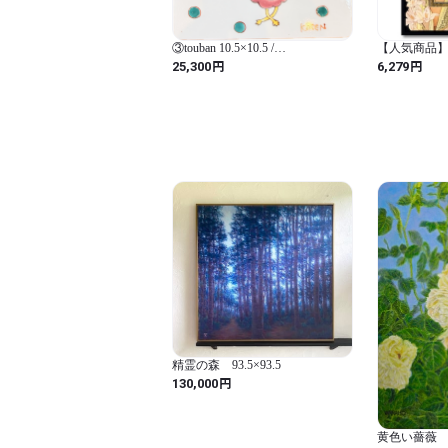
③touban 10.5×10.5 /
【人気商品】
KASENNEKKO
ッグアート 
円
円
25,300
6,279
ー」 BA-0401
精霊の森 93.5×93.5
円
130,000
黄色い薔薇