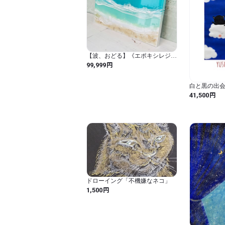
【波、おどる】《エポキシレジン
アート》
円
99,999
白と黒の出
円
41,500
ドローイング「不機嫌なネコ」
円
1,500