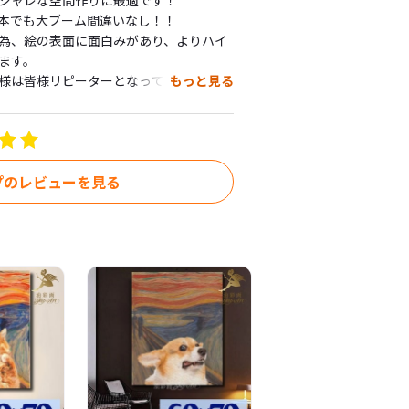
ャレな空間作りに最適です！

でも大ブーム間違いなし！！

為、絵の表面に面白みがあり、よりハイ
す。

は皆様リピーターとなって、

もっと見る
上げいただいていますので、とても満足


出してください。

用では、事務所やモデルルームやお店や
て頂いています。

プのレビューを見る
、開店祝いや、日ごろの感謝の気持ちを
ばれています。
