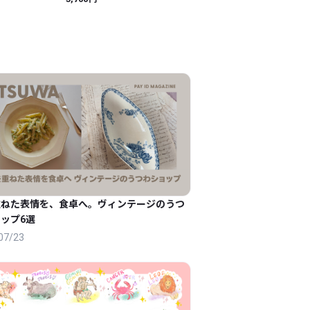
ル アート 現代アート 手描
き イラスト
重ねた表情を、食卓へ。ヴィンテージのうつ
ップ6選
07/23