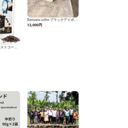
Baristaria coffee ブラックアイボリ
ー豆 50g
円
12,000
ーストコーヒ
ーレイク【焙
ロースト コ
) (2袋
アテマラブルーレ