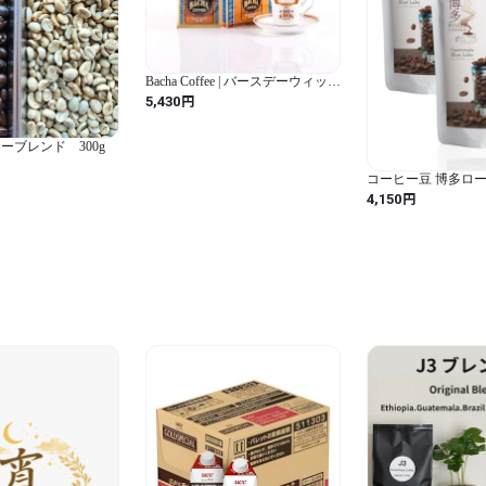
Bacha Coffee | バースデーウィッシ
ュ ファインフレーバーコーヒー
円
5,430
100% Arabica Beans, Medium Dark
Roast, 個包装ドリップバッグ12袋
入り
ーブレンド 300g
コーヒー豆 博多ロ
ー グアテマラ ブル
円
4,150
煎】深煎り フレンチ
ク (保存 便利 ジップ式
(200g×2), C.グ
イク)