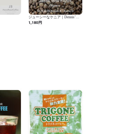
ジューシーなケニア｜Dennis’
Meru Washed（浅煎り）コーヒー
円
1,180
豆／粉