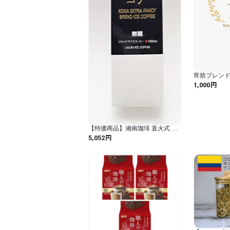
宵焙ブレン
円
1,000
【特価商品】湘南珈琲 直火式 自
家焙煎 珈琲豆 ネルドリップ ハワ
円
5,052
イコナ アイスコーヒー 無糖
1000ml (南アルプスの天然水使
用)×6本 (1.0リットル (x 6) / ノン
フレーバー)