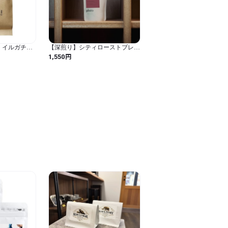
 イルガチェ
【深煎り】シティローストブレン
 エチオピア
ド 100g｜自家焙煎コーヒー豆
円
1,550
ヒー フルー
カフレーバー
豆 (豆のま