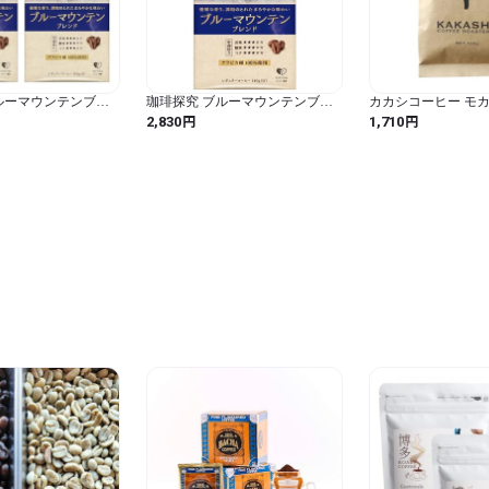
ルーマウンテンブレ
珈琲探究 ブルーマウンテンブレ
カカシコーヒー モカ
0g (140g×2袋) 【豆
ンド 炒り豆 140g 【豆のまま】
フェ G1 コーヒー豆
円
円
2,830
1,710
スペシャルティコー
ティー 華やかなモ
中煎り 自家焙煎珈琲
ま, 100g)