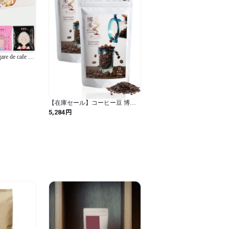
さではないのですが、あきらかに味も香
ンの味に多大な影響を及ぼします。

されたマンデリン・ビンタンリマは、豊
します！

ーヒーを楽しむ方も、どうか一口目は入
 de cafe ド
！

珈琲 プレミ
ること、請け合いです！！

ト 一杯で贅
コーヒー ギ
種セット / ギフ
ーバー)
ランキング　通販　ドリップ 珈琲専門　
【在庫セール】コーヒー豆 博多
ローストコーヒー グアテマラ ブ
円
5,284
し　ホワイトデー限定　ホワイトデー職
ルーレイク【焙煎】深煎り フレ
ンチロースト コク (保存 便利 ジ
の日　父の日
ップ式) (2袋(200g×2), C.グアテマ
ラブルーレイク) (2袋(200g×2) / C.
グアテマラブルーレイク)