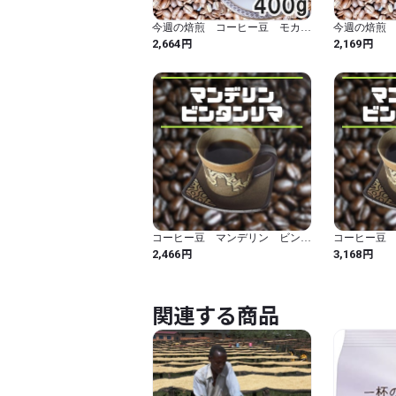
今週の焙煎 コーヒー豆 モカ
今週の焙煎
シダモ 400ｇ 自家焙煎珈琲
シダモ 30
円
円
2,664
2,169
中煎り
中煎り
コーヒー豆 マンデリン ビンタ
コーヒー豆
ンリマ 300g 中深煎り 自家焙
ンリマ 40
円
円
2,466
3,168
煎珈琲 通販
煎珈琲 通
関連する商品