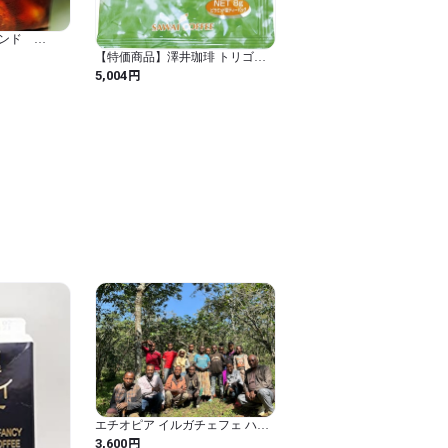
レンド
D
【特価商品】澤井珈琲 トリゴネ
コーヒー トリゴネリン コーヒー
円
5,004
ティーバッグ 8g × 30袋 (30袋 / プ
ライムデー Primeデー Primeday
2018 セール 無料 会員 限定 情報
専用 安い ランキング 特別価格 高
品質 低価格 激安 お得 送料無料
安心 おすすめ 保証 / 30袋入り / カ
フェイン入り)
エチオピア イルガチェフェ ハル
スケ ナチュラル 中浅煎り 250g
円
3,600