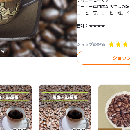
するコーヒーです。

コーヒー専門店ならではの味と
コーヒー豆、コーヒー粉。ドリ
苦味：★★★★

酸味：★★

コク：★★★★

ショップの評価
香り：★★★★★★

1
/
9
中深煎り珈琲

ショッ
=======================
=======

珈琲豆の採れる木からして、特
インドネシア・スマトラ島北
地区の指定農家の中の「ビン
だけ収穫されます！

トバ湖南南西に位置する地区で
樹木の根付きもしっかりしてい