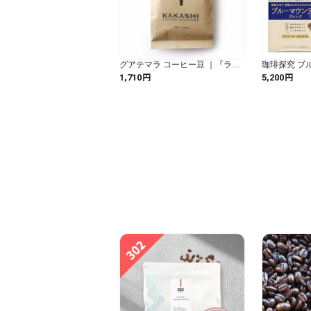
グアテマラ コーヒー豆 ｜『ラ・
珈琲探究 ブ
アゾテア農園』中深煎り｜華やか
ンド 炒り豆 28
円
円
1,710
5,200
＆スパイシー バランスの良いコ
のまま】
ーヒーです｜受注後焙煎｜自家焙
煎珈琲豆 カカシコーヒー (豆のま
ま100g)