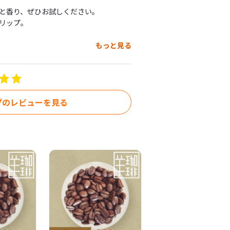
香り、ぜひお試しください。

ップ。

もっと見る
プのレビューを見る
================================
別です！！

部、リントン・ニ・フタ、パラギンナン
タンリマの原料が取れる木（！！）から
採れます。

ます。
