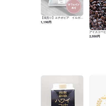
【浅煎り】エチオピア イルガチ
ェフェG1 チェルチェレ
円
1,190
【150g】
アイスコーヒ
円
2,550