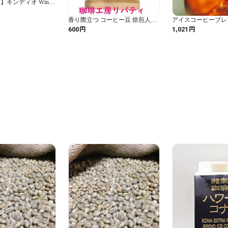
キンディオ Wine
ch インフューズド ハニ
小さな焙煎所FiKA」
香り際立つ コーヒー豆 焙煎人珈
アイスコーヒーブ
琲豆也 の タンザニア キリマンジ
ICEDCOFFEE BLEN
円
円
600
1,021
ャロ コーヒー 【豆】100ｇ