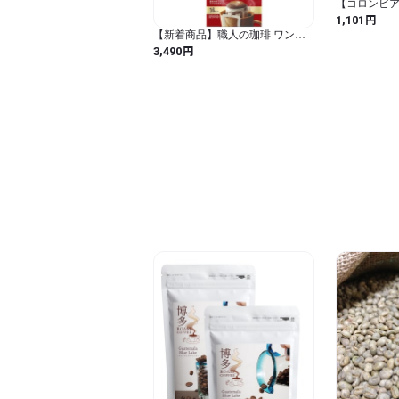
【コロンビア】
Yeast Pea
円
1,101
ー 100g 「
【新着商品】職人の珈琲 ワンド
リップコーヒー あまい香りのリ
円
3,490
ッチブレンド 48杯 (16杯分×3個)
(高さ40.79センチ、幅15.2セン
チ、長さ11.1センチ / キャラメル)