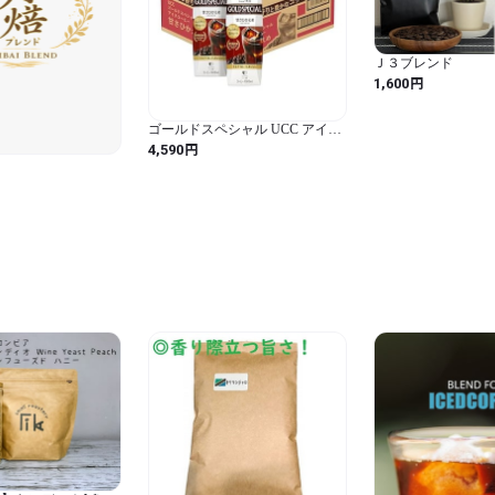
Ｊ３ブレンド
円
1,600
ゴールドスペシャル UCC アイス
コーヒー 甘さひかえめ 紙パック
円
4,590
コーヒー 1000ml×12本
ド