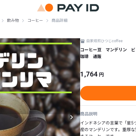
飲み物
コーヒー
商品詳細
自家焙煎ひつじcoffee
コーヒー豆 マンデリン ビ
珈琲 通販
1,764
円
商品説明
インドネシアの言葉で「星5
産のマンデリンです。重厚な