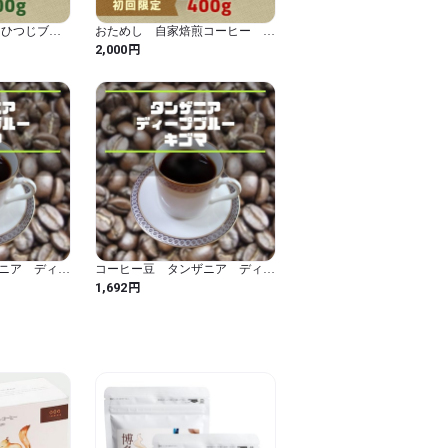
れない色ですね！　ある意味、珈琲らし
 ひつじブレ
おためし 自家焙煎コーヒー ひ
0ｇ 自家焙
つじブレンド・コリデール400
円
2,000
・乾燥といった作業に入ります。

ｇ 初回限定
の木の寿命は15、6年といわれる中、

４０年！！　

です！！！

も通常のマンデリンG1クラスの３倍の厳
に対しエラー豆を10％排除するならビンタ
う厳しさ！　豆の特質が上回るだけでな
ニア ディー
コーヒー豆 タンザニア ディー
しているわけです！

00ｇ 自家
プブルー キゴマ 200ｇ 自家
円
1,692
焙煎 中煎り
も私の目で、３回にわたり厳密かつ繊細な選
ど入る余地がない！！

、死に豆など味を損ねる豆のこと。

、パッションフルーツを想わせるような
ルの中で動植物に囲まれるような大自然
。

みならず、小さい豆の除去が不可欠で