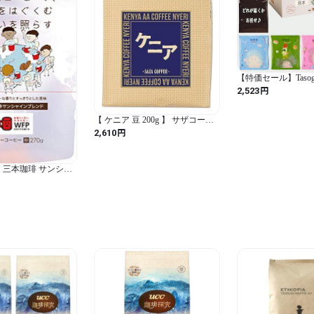
す。未熟豆というほどの大き
りも、低いものです。マンデリ
こうして丁寧かつ丹念に選別
満な香りと優美な甘さを醸し出
普段ミルクや砂糖を入れてコ
【特価セール】Tasogare
れないで楽しんでみてください
リップコーヒー 四時
円
2,523
口の中を大自然が満たしてくれ
アム組み合わせセッ
沢な珈琲をあなたに 
フト ５種類 20P (5
【 ケニア 豆 200g 】 サザコーヒ
トセット / ノンフレ
検索用：コーヒー豆　人気　
ー SAZA COFFEE｜レギュラーコ
円
2,610
ーヒー 珈琲 父 誕生日プレゼント
おすすめ

女性 人気 ギフト おしゃれ 退職
時期用：ホワイトデー　お返
お礼 (コーヒー豆) 1袋
 三本珈琲 サンシャ
場　ホワイトデーギフト　母
70g×2袋