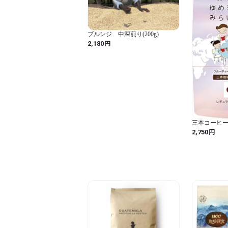
ブルンジ 中深煎り(200g)
円
2,180
三本コーヒー
インブレンド 2
円
2,750