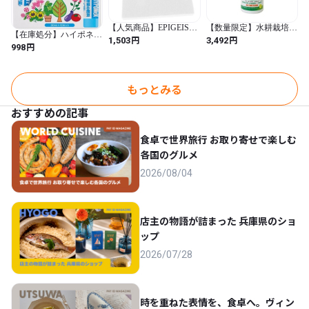
【人気商品】EPIGEIST
【数量限定】水耕栽培
【在庫処分】ハイポネッ
水耕栽培用育苗スポンジ
肥料 液体肥料 おうちの
円
円
1,503
3,492
クスジャパン 花や野菜
円
998
白色 十字口構造 軽量通
やさい C 500mL エコゲ
の肥料アンプル 30ml×10
気性 家用室内野菜 果実
リラ 液肥 家庭菜園 野菜
本入 無色 土にさすだけ
豆類育苗スタータートレ
栽培 キット (500mL)
ハイポネックス原液 同
イ代替品 (ブラック /
じ配合バランス 生育を
30x20cm)
もっとみる
旺盛 花色良く 緑鮮やか
丈夫な株 おいしい野菜
おすすめの記事
(ー / Pack of 1)
食卓で世界旅行 お取り寄せで楽しむ
各国のグルメ
2026/08/04
店主の物語が詰まった 兵庫県のショ
ップ
2026/07/28
時を重ねた表情を、食卓へ。ヴィン