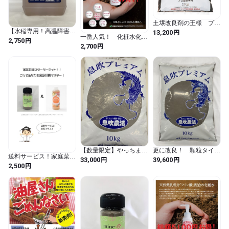
当社のプロ向けメイン商品である土壌改良剤の王様、『息吹農法
グレードLD』に、 ゼオライトを始め、ミネラル分を豊富に混合
し、 使いやすいように増量してあります。 

土壌改良剤の王様 プロ
仕様土作り 『息吹
【水稲専用！高温障害対
円
13,200
一番人気！ 化粧水化粧
LD』 1kg
策に！】息吹農法レドッ
円
2,750
水「息吹の雫」 定期購
円
クスウォーター
2,700
入45日ごと12回コース
畑やプランターの株元にふりかけるだけの、簡単使用方法。

水はけ、水持ちの良い土作りを促し、植物の成長に一番大切な、
『根張り』を抜群に促進します。

その結果、健全な成長をし、いつもより多くの収穫や、

いつもより美味しい作物を味わうことが出来ます。

【数量限定】やっちまっ
更に改良！ 顆粒タイ
送料サービス！家庭菜園
使用方法はとっても簡単！

たアウトレット品！！新
プ！ 『息吹プレミア
円
円
33,000
39,600
スターターセット！ミネ
円
息吹プレミアム 10ｋｇ
ム』 シリカ、ゼオライ
2,500
ふり子＆植物活性剤息吹
ト配合
の雫（Q200)
畑の畝表面に散布、またプランターなどの場合は植物の株元に散
布します。
