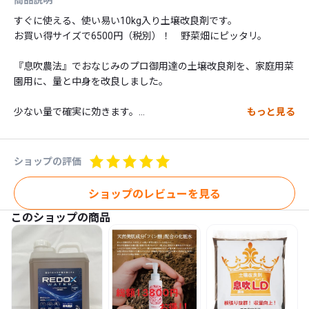
商品説明
すぐに使える、使い易い10kg入り土壌改良剤です。

お買い得サイズで6500円（税別）！　野菜畑にピッタリ。

『息吹農法』でおなじみのプロ御用達の土壌改良剤を、家庭用菜
園用に、量と中身を改良しました。

少ない量で確実に効きます。

もっと見る
安い土壌改良剤を数袋買うより、これ１袋で十分！

お値段も面積当たりで他社を圧倒。

（※ショップ表示価格は商品価格6500円と、消費税650円のお値
ショップの評価
段です）

ショップのレビューを見る
このショップの商品
家庭菜園で良いものを収穫するために、一番必要であり、一番難
しいのが『土作り』です。

それがとっても簡単に出来てしまう、魅力的な資材です。
