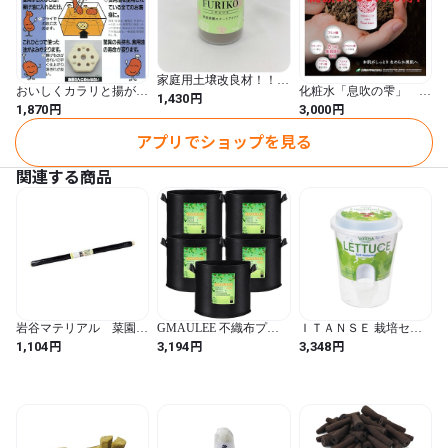
使用量の目安＞

1袋（10㎏）で、100坪～200坪分の畑に使用できます。

株元に少し多めに散布してください。

家庭用土壌改良材！！ミ
おいしくカラリと揚が
化粧水「息吹の雫」 定
ネふり子
円
1,430
プランターの場合も同じです。

る！ 油屋さんごめんな
期購入1ヶ月ごと6回コー
円
円
1,870
3,000
さい
ス
量が多すぎてトラブルになることはありません。

アプリでショップを見る
畑の土と色が違うため、散布した場所が分かりやすく、 

関連する商品
とても使いやすいです。 

効果＞

透水性、保水性を改善、新鮮な水の通り道を作ります。

その結果、土が団粒化され、根の貼りやすい状況を作ります。 

岩谷マテリアル 菜園用
GMAULEE 不織布プラ
ＩＴＡＮＳＥ 栽培セッ
じゃがいもマルチ ０．
ンター 栽培袋 布鉢 10ガ
ト フレッシュフィール
円
円
円
1,104
3,194
3,348
０２Ｘ ９５０Ｘ５０m
ロン5個セット フェルト
レタス 1個売り 家庭菜園
植え袋 植物育成 厚手 通
キッチンガーデン 室内
気性 持ち手付き 花栽培
栽培 野菜 キット 底面給
圧倒的な根の張りの違い、葉や茎の色ツヤの良さ、 

野菜栽培 園芸果物栽培
水 初心者向け 簡単 プレ
収穫物の味、鮮度、大きさ、日持ちの良さなど、今までにない、
ゼント ギフト 食育 学
名:Lactuca sativa
分かりやすい効果を体感していただけます。 
