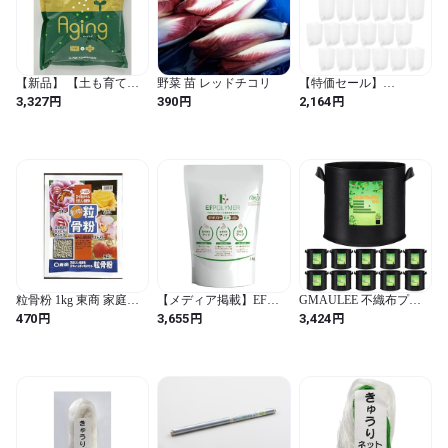
【新品】 【土も育てる
野菜 苗 レッドチコリ
【特価セール】
肥料】エージングペレッ
RUNROTOO 150個 白色
円
円
円
3,327
390
2,164
ト 2㎏ ぼかし肥料 有機
不織布製の苗床用栽培袋
肥料 クロレラ 土づくり
7x4.7インチ 野菜や花 植
家庭菜園 初心者 野菜 プ
物の育成に最適で通気性
ランター
が良く根の損傷を最小限
に抑え 家庭やプロの園
芸で使える環境に優しい
生分解性苗床バッグ (ホ
ワイト /
18.00X12.00X0.20CM)
粒骨粉 1kg 東商 家庭菜
【メディア掲載】EFポ
GMAULEE 不織布プラ
園 肥料
リマー 土に混ぜるだけ
ンター 栽培袋 布鉢 3ガ
円
円
円
470
3,655
3,424
でラクに水分キープ 畑
ロン10個セット フェル
向け 保水材 粒状タイプ
ト 植え袋 植物育成 厚手
(つぶ) 1kg 水やり減 肥料
通気性 持ち手付き 花栽
節約 100％生分解性 ケミ
培 野菜栽培 園芸果物栽
カルフリー
培