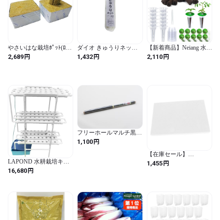
注意＞

やさいはな栽培ﾎﾟｯﾄ(ﾛｯｸ
ダイオ きゅうりネット
【新着商品】Neiang 水耕
ｳｰﾙ製)円柱カット
24cm 4.8mx36m 色：白/
栽培 スポンジ 12個 定植
円
円
円
2,689
1,432
2,110
※開封しても、水に触れない場所で保管いただければ、 

(50H×100W×100L) 12個
緑
かご 12個 水耕栽培 ポッ
商品の効果寿命は５年以上大丈夫です。（薬や微生物ではありま
入
ト 蓋 12個 すいこう栽培
キット 水耕栽培 ラベル
せん） 

シール付き20枚 容器野
菜植えスポンジ 1個 ピン
セット付き 栽培キット
水耕スポンジ 室内栽培
家庭菜園 (57個セット)
お支払い、発送方法＞

※クレジットカード、コンビニ決済がご利用いただけます。
フリーホールマルチ黒
0.02×950×50m 岩谷マテ
円
1,100
リアル
【在庫セール】
DOITOOL 水耕栽培用育
LAPOND 水耕栽培キッ
円
1,455
苗スポンジ 通気性素材
ト 室内水耕栽培 中型水
円
16,680
軽量設計 家用園芸ツー
耕栽セット 野菜栽培セ
ル 野菜 果物 花対応 無土
ット タイマー/自動施肥/
栽培適合 迅速育苗サポ
給水 循環式ポンプ LED
ート (ブラック /
ライトで栽培可能 家庭
30x20cm)
菜園 ベランダ 日本語説
明書付き (４列３層 108
穴)