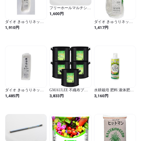
フリーホールマルチシル
バー 0.02×950×50m 岩谷
円
1,600
マテリアル
ダイオ きゅうりネット
ダイオ きゅうりネット
18cm 4.8mx50m 色：白/
18cm 1.8mx100m 色:白/緑
円
円
1,910
1,417
緑
ダイオ きゅうりネット
GMAULEE 不織布プラ
水耕栽培 肥料 液体肥料
18cm 4.2mx50m 色:白/緑
ンター 栽培袋 布鉢 20ガ
おうちのやさい C 500mL
円
円
円
1,485
3,833
3,160
ロン5個セット フェルト
エコゲリラ 液肥 家庭菜
植え袋 植物育成 厚手 通
園 野菜 栽培 キット
気性 持ち手付き 花栽培
野菜栽培 園芸果物栽培