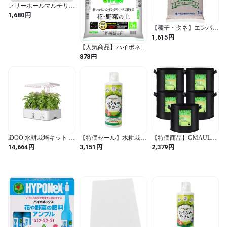
フリーホールマルチリバ
ース 0.02×950×50m 岩谷
円
1,680
マテリアル
【種子・タネ】エンバク
ヒットマン 1kg カネコ種
円
1,615
苗 SH
【人気商品】ハイポネッ
クスジャパン 花 野菜用
円
878
培養土 軽くてよく育つ
花・野菜の土 5L (培養土
/ 5L / 花・野菜用)
iDOO 水耕栽培キット 水
【特価セール】水耕栽培
【特価商品】GMAULEE
耕栽培 セット 室内 植物
肥料 液体肥料 おうちの
不織布プランター 栽培
円
円
円
14,664
3,151
2,379
育成LEDライト付き す
やさい C 500mL エコゲ
袋 布鉢 2ガロン5個セッ
いこう栽培キット 育苗
リラ 液肥 家庭菜園 野菜
ト フェルト 植え袋 植物
キット 育成 おしゃれ 家
栽培 キット (500mL)
育成 厚手 通気性 持ち手
庭菜園 野菜栽培セット
付き 花栽培 野菜栽培 園
育苗キット 自動水循環
芸果物栽培 (ブラック / 2
システム搭載 ランプシ
ガロン_5個セット / 田园
ェードの高さ調節可能
风 / 円形)
同時に12株野菜栽培可能
ホワイト ※販売元が
RENPHO JAPAN以外の
商品は対象外です