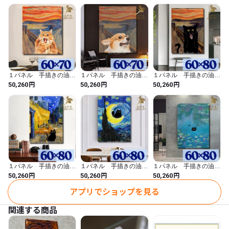
ア モダン アートパネ
ジ 縦 絵画 インテリ
ア モダン アートパネ
60センチ×60センチが1つ

ル 6025
ア モダン アートパネ
ル 6023
ル 6024
厚み；約2センチ

※サイズ、色合いなど若干の誤差はご了承くださいませ。

【素　材】

　手書きの油彩画パネル

【納期】

１パネル 手描きの油彩
１パネル 手描きの油彩
１パネル 手描きの油彩
３０日～50日程度いただきます。

画 ムンクの叫び 猫ア
画 ムンクの叫び 犬ア
画 ムンクの叫び 黒猫
円
円
円
50,260
50,260
50,260
※お客様のご注文を受けてから制作いたします。

レンジ 絵画 インテリ
レンジ 絵画 インテリ
アレンジ 絵画 インテ
ア モダン アートパネ
ア モダン アートパネ
リア モダン アートパネ
ほとんどは30日前後で完成しますが、お時間をいただきますの
ル 6022
ル 6021
ル 6020
で、

ご理解の上ご注文をお願いいたします。

-----------------

【ご注意事項】

１パネル 手描きの油彩
１パネル 手描きの油彩
１パネル 手描きの油彩
画 ゴッホ 夜のカフェ
画 ゴッホ 星月夜 黒
画 モネ 睡蓮 黒猫ア
円
円
円
50,260
50,260
50,260
* 写真の原画を元に、お客様から注文を受け次第、製作いたしま
テラス 黒猫アレンジ
猫アレンジ 絵画 イン
レンジ 絵画 インテリ
絵画 インテリア モダ
テリア モダン アートパ
ア モダン アートパネ
す。

アプリでショップを見る
ン アートパネル 6018
ネル 6017
ル 6016
* 1枚1枚作成するため、写真と若干異なる場合がございますの
関連する商品
で、ご了承ください。

* PCのモニターにより実際の商品と色味が多少異なることがござ