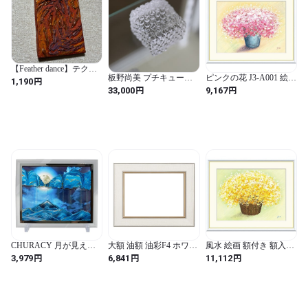
います。

* 注文を受けてから、製作いたしますので、注文後の取り消しな
どはご遠慮願います

* 商品到着時に、破損不良がございました場合のみ交換の対象と
させていただきます。

【Feather dance】テクス
板野尚美 プチキューブ
ピンクの花 J3-A001 絵画
チャーアート モダン
円
1,190
ご注文前に必ずabout　をお読みいただき、ご納得の上ご購入く
（Mサイズ）
額付き 額入り しあわせ
現代アート 原画 アク
円
円
33,000
9,167
ださいませ。

のブーケ 洋美 「可愛い
リル画 抽象画 ミクス
ピンクのブーケ」現代作
トメディア インテリ
⇒http://yusaishopart.thebase.in/about

家 風水インテリア アー
ア 立体オブジェ 置
ト 花 (f4/42×34cm, ピン
物 不死鳥 舞踊
ク)
-----------------

【他】

・領収書が必要な場合備考欄に記載してください。

・配送方法はゆうパック、または西濃運輸とさせて頂きます。

（お選びいただけませんのでご注意ください。）
CHURACY 月が見え隠
大額 油額 油彩F4 ホワイ
風水 絵画 額付き 額入り
れする サンドピクチャ
ト 8163 素材:樹脂製 (ホ
アート 花の絵 しあわせ
円
円
円
3,979
6,841
11,112
ー 置き型 アート 砂 イン
ワイト / F4 / スタイリッ
のブーケ 洋美 現代作家
テリア サンドアート サ
シュ / 長方形)
インテリア アート 花 (明
ンド ピクチャー
るいイエローのブーケ,
F4)