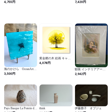
装飾画 植物装飾 南国 イ
装飾画 植物装飾 南国 イ
円
円
4,755
7,420
ラフィ
ンテリア 花のポスター
ンテリア 花のポスター
部屋飾り 絵画 自然 壁画
部屋飾り 絵画 自然 壁画
風呂 幸運 玄関 絵画 木枠
風呂 幸運 玄関 絵画 木枠
付きの完成品 装飾 軽く
付きの完成品 装飾 軽く
て取り付けやすい
て取り付けやすい
(30x40cmx3Pcs)
(30x40cmx3Pcs)
黄金郷の木 絵画 キャン
バスアート 開運 運気上
円
4,078
昇 風水アート ファンタ
ジックツリー
海のかけら OceanArt
額装 インテリアアート
30cm×30cm アート パネ
No.19
美人画 印刷 絵画 壁掛け
円
円
3,500
2,942
ル (イエロー / 長さ30 cm
アンティーク調 インテ
x 幅30 cm / 風景画 / 無地
リア
/ 正方形)
Pays Basque La Poterie de
think
伊藤萠子 オブジェ
Ciboure“Arroka” フラワー