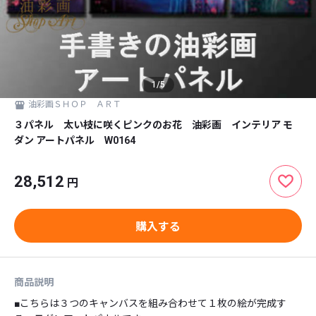
1
/
5
油彩画ＳＨＯＰ ＡＲＴ
３パネル 太い枝に咲くピンクのお花 油彩画 インテリア モ
ダン アートパネル W0164
28,512
円
購入する
商品説明
■こちらは３つのキャンバスを組み合わせて１枚の絵が完成す