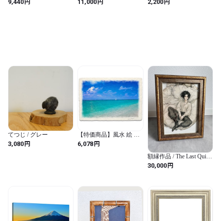
円
円
円
9,440
11,000
2,200
ベース
てつじ / グレー
【特価商品】風水 絵 絵
画 玄関 インテリア アー
円
円
3,080
6,078
トパネル 風景画 おしゃ
れ 壁掛け 和紙の絵写真
額縁作品 / The Last Quiet
「ヨットと珊瑚礁の波打
Day
円
30,000
際」 パネル付き
30x21cm 海 海の絵 夏 青
Natural Memories