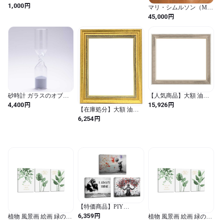
素朴な表情 木製 昭和レ
円
1,000
マリ・シムルソン（Mari
トロ 工芸品 作家物
Simmulson）のViolettaシ
円
45,000
リーズ 作品NO.4193
Upsala Ekeby
砂時計 ガラスのオブジ
【人気商品】大額 油額
ェ 芸術作品 100percent
油彩F12 チャコール 8163
円
円
4,400
15,926
【在庫処分】大額 油額
100% STUDIO COHAKU
素材:樹脂製
油彩F3 ゴールド 8164 素
Timeless 100パーセント
円
6,254
材:樹脂製
スタジオコハク タイム
レス Clear クリア
【特価商品】PIY
PAINTING インテリア絵
円
6,359
植物 風景画 絵画 緑の葉
植物 風景画 絵画 緑の葉
画 アートパネル 白黒グ