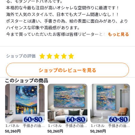
る、モダンアートパネルです。

本格的な今最も注目が高いオシャレな空間作りに最適です！

海外で人気のスタイルで、日本でも大ブーム間違いなし！！

ポスターとは違い、手書きの為、絵の表面に面白みがあり、より
ハイセンスな印象や高級感があります。

今まで買っていただいたお客様は皆様リピーターとなって、

もっと見る
２枚目、３枚目などもお買い上げいただいていますので、とても
満足していただけるとおもいます！

立体感あるインテリア空間を演出してください。

ショップの評価
■ご自宅にはもちろん、業務用では、事務所やモデルルームやお
店や各種施設など様々な空間に飾って頂いています。

ショップのレビューを見る
また新築祝いや、出産祝いや、開店祝いや、日ごろの感謝の気持
このショップの商品
ちをこめてなど、ギフトとしても喜ばれています。

-----------------

【形　状】

キャンパス

【内　容】

３パネルセット、画びょう付

１パネル 手描きの油彩
１パネル 手描きの油彩
１パネル 手描きの油彩
【サイズ】

画 ゴッホ 星月夜 ア
画 モネ 睡蓮 アレン
画 モネ 睡蓮 アレン
円
円
円
50,260
50,260
50,260
30センチ×60センチが2つ

レンジ 絵画 インテリ
ジ モネ 睡蓮 アレン
ジ 縦 絵画 インテリ