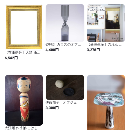
砂時計 ガラスのオブジ
【受注生産】のれん フ
ェ 芸術作品 100percent
ェルメール 真珠の首飾
円
円
4,400
3,278
【在庫処分】大額 油額
100% STUDIO COHAKU
りの女 西洋画 グッズ 名
油彩F4 ゴールド 8164 素
Timeless 100パーセント
画 インテリア 暖簾 幅85
円
6,542
材:樹脂製
スタジオコハク タイム
ｘ丈150cm 91916
レス Gray グレー
伊藤萠子 オブジェ
円
3,300
大江昭 作 創作こけし｜