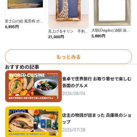
富士山の絵 風景画 ポス
ター アートパネル 富士
円
6,895
山 絵画 自然 赤富士 アー
大額(Daigaku) 油額 油彩
見上げるキリン 手刺繍
ト 玄関 開運絵 山の絵 装
SM シルバー 8164 素材:
円
アートフレーム｜飾るア
5,880
円
21,000
飾画 インテリア 部屋飾
樹脂製
ート
り 新築飾り 木枠付きの
完成品(30x60cm)
もっとみる
おすすめの記事
食卓で世界旅行 お取り寄せで楽しむ
各国のグルメ
2026/08/04
店主の物語が詰まった 兵庫県のショ
ップ
2026/07/28