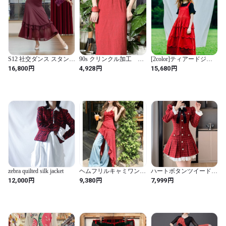
S12 社交ダンス スタンダ
90s クリンクル加工 テ
[2color]ティアードジャ
ードダンス スカート
クスチャー ウエストギ
ンパーワンピース I022
円
円
円
16,800
4,928
15,680
ャザー ワンピース
zebra quilted silk jacket
ヘムフリルキャミワンピ
ハートボタンツイードプ
ース 01069
リーツミニワンピ ・
円
円
円
12,000
9,380
7,999
72279