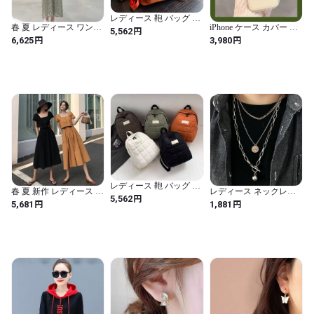
上記のお届け予定より10日以上遅れる可能性がございます。

ご了承ください。

レディース 鞄 バッグ リ
春 夏 レディース ワンピ
iPhone ケース カバー ス
ュック リュックサック
円
5,562
ース 透かしニット ミド
マホケース 抹茶 韓国風
原宿系 可愛い バックパ
円
円
6,625
3,980
ル丈 Vネック きれいめ
抹茶ラテ 可愛い 原宿系
ック チャーム キーホル
セクシー デート 韓国
グラデーション AO-
ダー 学生 キャンパス お
【国内発送】

AM-1-45
12-2
揃い 韓国 きれいめ プチ
日本郵便もしくは

プラ YN-3-14
クロネコヤマトで発送いたします。

【返品について】

商品に欠陥がある場合を除き、

基本的には返品には応じません。

レディース 鞄 バッグ リ
春 夏 新作 レディース セ
レディース ネックレス
ュック リュックサック
円
5,562
ットアップ スクエアネ
シルバー 3連 チェーン
円
円
5,681
1,881
原宿系 可愛い クッショ
ック 半袖 スカート ハイ
ボールコイン チョーカ
なお、商品に欠陥があった場合は、

ン 学生 キャンパス お揃
ウエスト ミドル丈 レト
ー パンクファッション
い 韓国 きれいめ プチプ
ロ 韓国 プチプラ 可愛い
ロック 病みかわいい デ
商品到着後３日以内にご連絡願います。

ラ YN-3-14
AM-1-83
ート お出かけ AO-6-2
以上の点をご理解の上

ご注文をお願いいたします。
