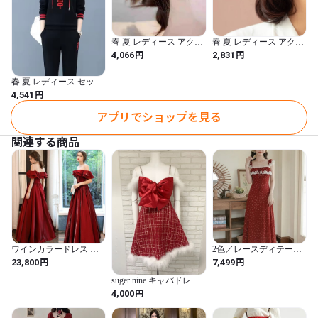
※ご注文前にご確認ください※

・当店では100％新品です。

春 夏 レディース アクセ
春 夏 レディース アクセ
サリー ピアス バタフラ
サリー イヤリング バタ
円
円
4,066
2,831
・モニター画像によって実物と若干異なって見える場合がありま
イ 蝶 シンプル 普段使い
フライ 蝶 シンプル 普段
す。

パーティー 結婚式 かわ
使い パーティー 結婚式
春 夏 レディース セット
いい TN-2-61
かわいい AO-11-1
・ご注文後、ご希望の商品の在庫を確認いたします。

アップ 上下セット 半袖
円
4,541
パーカー Tシャツ フード
・在庫切れ、生産中止となっている

付き スポーティ カジュ
アプリでショップを見る
ケースもございます。

アル ストリート系 白 黒
赤 紫 4カラー 大きいサ
関連する商品
イズ 体型カバー ゆった
※上記サイズには1-3㎝程の誤差がある場合がございます。

り 普段着 部屋着 運動着
韓国 きれいめ プチプラ
YN-6-20
その場合はキャンセル、

もしくは返金対応とさせていただきます。

・ご注文の際に必ずサイズやカラーの選択を

ワインカラードレス フ
2色／レースディテール
リルオフショルダー 二
フローラルキャミワンピ
ご確認の上お願いします。

円
円
23,800
7,499
次会 前撮り 後どり
・76807
suger nine キャバドレス
ファー リボン フレア ビ
円
4,000
ジューストラップ チェ
もしサイズやカラーの選択を

ックツイードラメ M 734