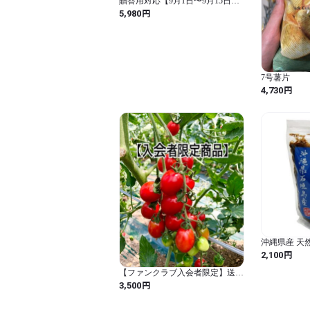
贈答用対応【9月1日〜9月15日発
送】スライス500g
円
5,980
7号薯片
円
4,730
沖縄県産 天然
アートシール
円
2,100
【ファンクラブ入会者限定】送料
無料！きらめきトマト1.5ｋｇ入
円
3,500
※発送は8～9月