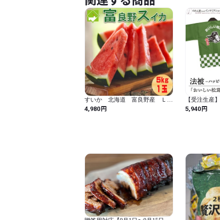
関連する商品
すいか 北海道 富良野産 Ｌサ
【受注生産】
イズ ５ｋｇ以上 １玉 別途送
茸 F
円
円
4,980
5,940
料が発生する地域あり 日時指定
不可