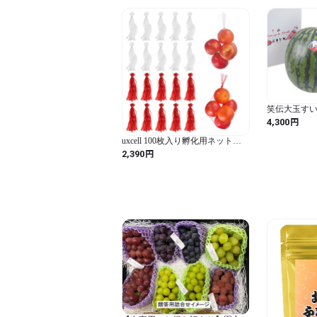
笑伝大玉すい
7~8kg
円
4,300
uxcell 100枚入り孵化用ネット
袋、16インチメッシュナイロン製
円
2,390
再利用可能 農産物用メッシュ袋
伸縮性プラスチック シーフード
ボイル用袋 果物野菜保存用 白/赤