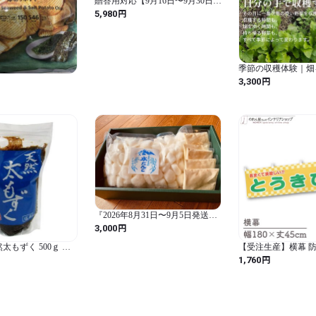
贈答用対応【9月16日〜9月30日発
送】スライス500g
円
5,980
季節の収穫体験｜畑
を味わう（予約制）
円
3,300
『2026年8月31日〜9月5日発送予
約』【冷凍】水だんご 1kgセット
円
3,000
(送料込み)
太もずく 500ｇ ＋
【受注生産】横幕 防
付 (１袋セット)
うきび 朝採れ 180×45
円
1,760