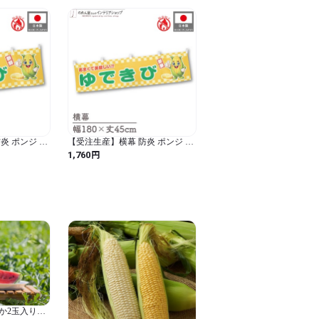
炎 ポンジ ゆ
【受注生産】横幕 防炎 ポンジ ゆ
 50483
できび 新鮮 180×45cm 50475
円
1,760
か2玉入り＊