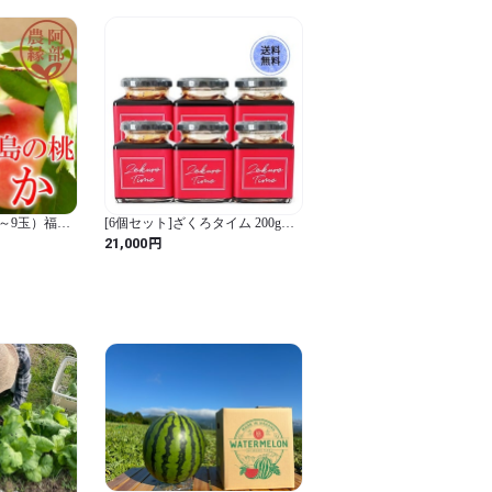
～9玉）福島
[6個セット]ざくろタイム 200gボ
トル
円
21,000