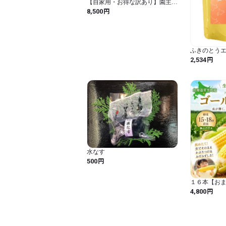
【自家用・お得な訳あり】園主オ
ススメ 希少品種入り詰合せ 約4kg
円
8,500
ふきのとうエキ
のとうエキス末
円
2,534
水なす
円
500
１６本【お
直送・高野
円
4,800
ーシーな採