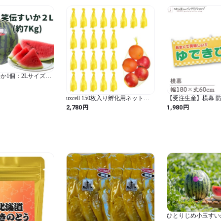
か1個：2Lサイズ約
uxcell 150枚入り孵化用ネット
【受注生産】横幕 防
袋、12インチメッシュナイロンネ
できび 新鮮 180×60cm
円
円
2,780
1,980
ット 再利用可能 野菜果物保存用
強靭ストレッチプラスチック シ
ーフードボイル用ネット袋 イエ
ロー
ひとりじめ小玉すい