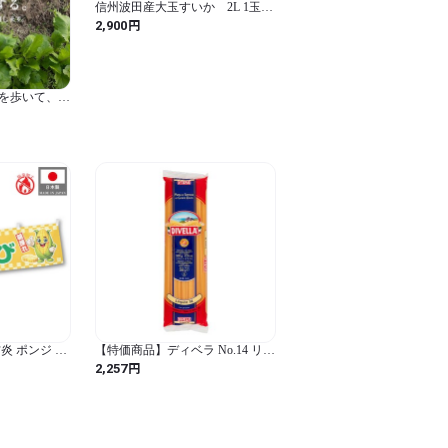
信州波田産大玉すいか 2L 1玉入
（7kg〜8kg）
円
2,900
を歩いて、旬
炎 ポンジ と
【特価商品】ディベラ No.14 リン
cm 50471
グイネ 500g (1袋)
円
2,257