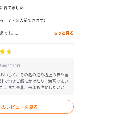
に育てました

ろ汁７～８人前できます）

適です。

もっと見る
欄にご記入をお願いいたします。

・お電話番号・お名前」を入れ、必ず
ろしくお願いいたします。）

25年02月19日
おいしく、その名の通り極上の自然薯
収穫・選別を行いますので発送は「６～
汁で溶きご飯にかけたり、海苔でまい
た。また是非、来年も注文したいと思
プのレビューを見る