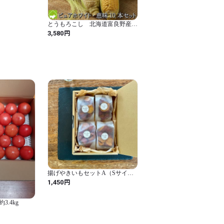
とうもろこし 北海道富良野産
秀品 ２Lサイズ ピュアホワイ
円
3,580
ト５本・恵味（めぐみ）５本 計
１０本 送料無料
揚げやきいもセットA（Sサイズ
×4袋）
円
1,450
.4kg