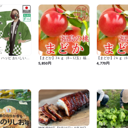
 ハッピ おいしい松
【まどか】3ｋｇ（8～12玉）福島
【まどか】2ｋｇ（6
の完熟もも
の完熟もも
円
円
5,850
4,770