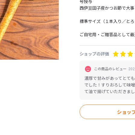
号授与

西伊豆田子産かつお節で大事
標準サイズ（１本入り／とろ
ご自宅用・ご贈答品として最
ショップの評価
※「ご贈答用」の方は、備考
（依頼主・送付先の「ご住所
「ご贈答用」と記載のほどよ
この商品のレビュー
20
濃厚で甘みがあってとても
※ご注文を受けましてから、
でした！すりおろして味噌
１０日後」になります。

て油で揚げていただきまし
ご了承お願いいたします。
います。
ショッ