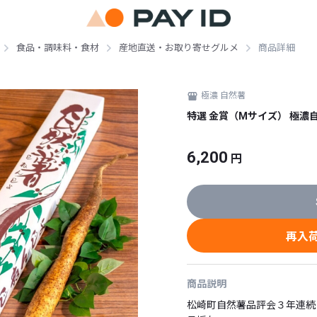
食品・調味料・食材
産地直送・お取り寄せグルメ
商品詳細
極濃 自然薯
特選 金賞（Mサイズ） 極濃
6,200
円
再入
商品説明
松崎町自然薯品評会３年連続