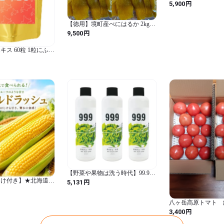
道内送料込み
円
5,900
【徳用】境町産べにはるか 2kgギ
フト箱付【クール便】
円
9,500
ス 60粒 1粒にふき
200mg配合
【野菜や果物は洗う時代】99.9野
菜果物洗い 350ml×3本組 サラダ
まけ付き】★北海道産
円
5,131
や果物好きには必需品 健康意識
農場ひと口感動！ジュ
高いお方や飲食店に売れ始めてい
れたてとうもろこし
ます
八ヶ岳高原トマト 約3
円
3,400