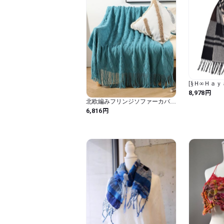
[§Ｈ∞Ｈａ
[ハヤシグチ]
円
8,978
マフラー 10
北欧編みフリンジソファーカバー
CS0099 (
／マルチカバー a
円
6,816
ェック)