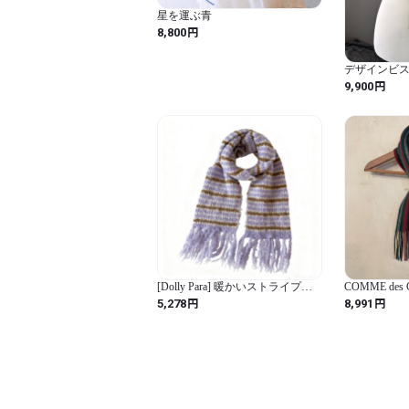
星を運ぶ青
円
8,800
デザインビ
円
9,900
[Dolly Para] 暖かいストライプ柄
COMME des GA
ニットスカーフ ウール フリンジ
ラン
円
円
5,278
8,991
付き 冬物防寒アクセサリー (紫)
(パープル / スタンダード / 韓国風
/ ストライプ柄)