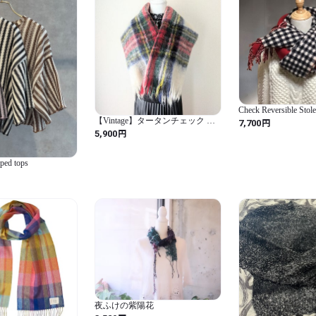
い。脱水は1分以内、しわを
お洗濯が心配な方はドライク
Check Reversible Stol
【Vintage】タータンチェック モ
円
7,700
ヘアショール スコットランド製
円
5,900
140×98 ストール マフラー
pped tops
夜ふけの紫陽花