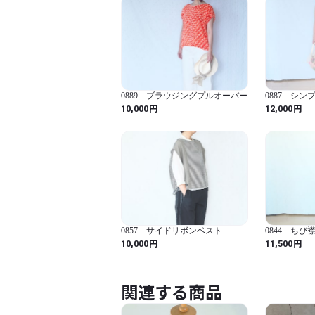
0889 ブラウジングプルオーバー
0887 シ
オーバー
円
円
10,000
12,000
0857 サイドリボンベスト
0844 ち
バー
円
円
10,000
11,500
関連する商品