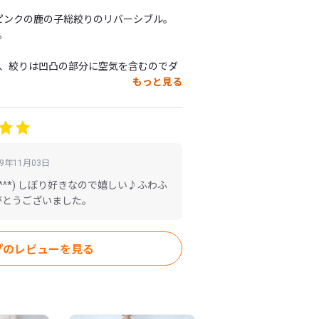
ピンクの鹿の子総絞りのリバーシブル。



、絞りは凹凸の部分に空気を含むのでダ
もっと見る
んで、薄手ですがポカポカのマフラーに
方で悩む必要もありません。

19年11月03日
、シルクの滑らかな肌触りはとっても優
^^*) しぼり好きなので嬉しい♪ふわふ
がとうございました。
が苦手な方におすすめです。

あるんですよ〜。

すすめしたいマフラーです。

プのレビューを見る
るっと巻くだけで、暖かさもオシャレ度
完全防寒！
