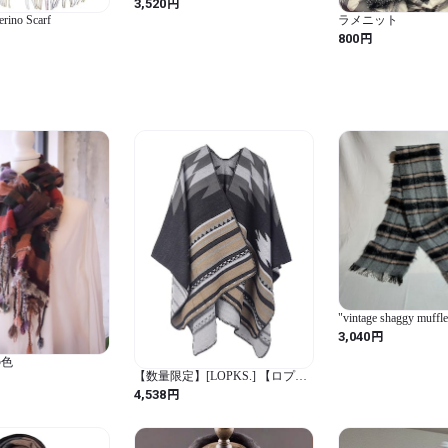
円
3,520
no Scarf
ラメニット
円
800
"vintage shaggy muffle
円
3,040
の色
【数量限定】[LOPKS.] 【ロプク
ス】 ストール ポンチョ (灰色) 肩
円
4,538
掛け レディース 軽量 キャンプ 暖
かい ブランケット 秋冬 メリハリ
コーデ 忘年会 お茶会 -23 (グレー
/ 150㎝×130㎝ / コクーンコート /