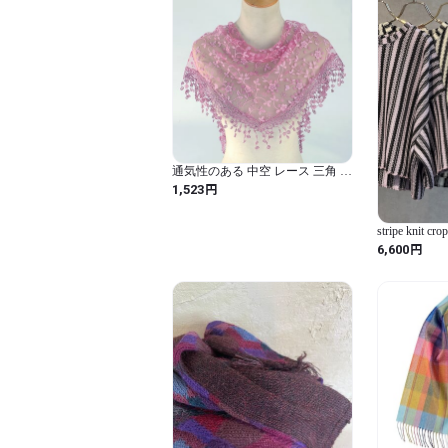
通気性のある 中空 レース 三角 ス
カーフ 韓国 春秋 花柄 女性用 ヘ
円
1,523
ッド ラップ バンダナ 帽子（20
skin red / 125-36cm）
stripe knit cro
円
6,600