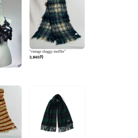
"vintage shaggy muffler"
円
3,840