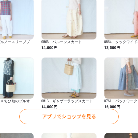
和装の襟巻きとしても◎

プレゼントにもおすすめです。
★素材

ンプルノースリーブプル
0868 バルーンスカート
0864 タックワイ
絹

円
円
14,000
13,500
中綿　ポリエステル

★サイズ

15cm×92cm

★生地の状態

目立ったダメージはありません
び襟＆ちび袖のプルオー
0813 ギャザーラップスカート
0761 パッチワー
ト
円
円
14,000
16,000
★お洗濯

一度水洗いしていますので、
アプリでショップを見る
ますので他のものと一緒にせ
してください。ゴシゴシ揉む
たりする可能性がありますの