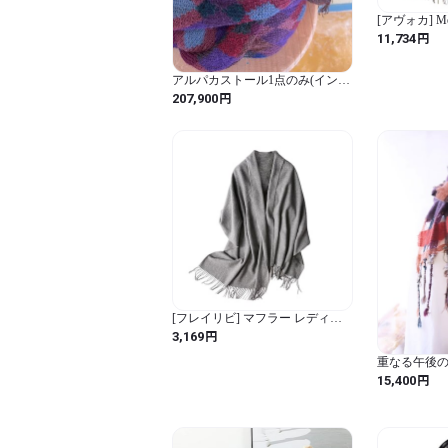
[アヴォカ] Meri
円
11,734
アルパカストール1点のみ(インタ
ーシャ織）
円
207,900
[フレイリビ] マフラー レディー
ス 大判ストール 厚手 無地 暖かい
円
3,169
結婚式 誕生日 クリスマス プレゼ
ント 秋 冬
重なる午後
円
15,400