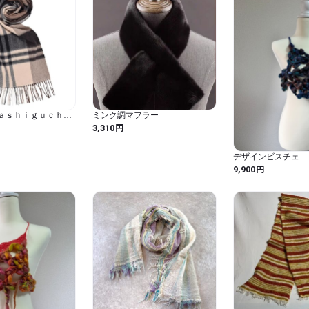
オルテガ柄)
ｙａｓｈｉｇｕｃｈｉ]
ミンク調マフラー
 カシミヤ カシミア
円
3,310
0% フリンジデザイン
42.ベージュブラウンチ
デザインビスチェ
円
9,900