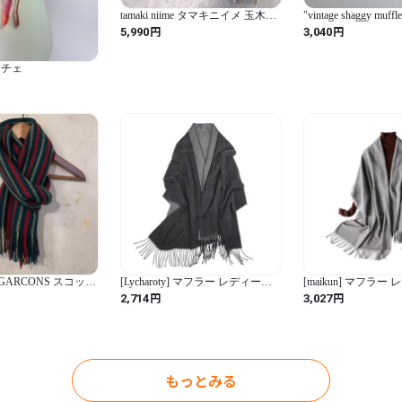
tamaki niime タマキニイメ 玉木新
"vintage shaggy muffle
雌 播州織 ストール 一点物 マルチ
円
円
5,990
3,040
カラー
スチェ
RCONS スコット
[Lycharoty] マフラー レディース
[maikun] マフラー
ド製 アンゴラ混マフラー
クリスマスプレゼント 女性 プレ
フラー メンズ 大判
円
円
2,714
3,027
ゼント 母親 誕生日 女性 50代 ス
ィース 父親 誕生 日
トール 大判 厚手 高校生 妻 20代
プレゼント 男性 グ
おばあちゃん ギフト おしゃれト
秋 冬 30代 40代 中学生 婦人 黒
もっとみる