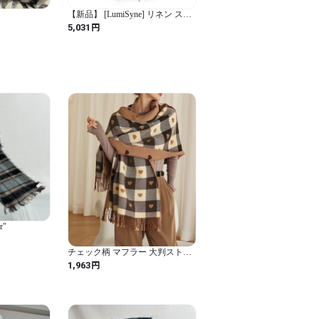
【新品】 [LumiSyne] リネン スカ
ーフ レディース メンズ 麻マフラ
円
5,031
ー クラシック チェック柄 ストラ
イプ柄 軽量 通気性 薄手 スカーフ
暖かい ストール 日焼け止め ショ
ール 春夏秋冬 旅行 通勤用
r"
チェック柄 マフラー 大判ストー
ル 厚手
円
1,963