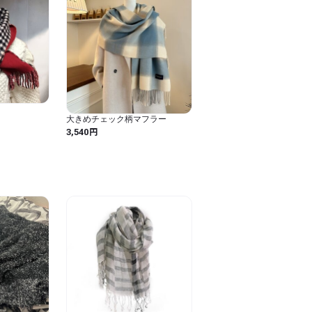
のばして陰干ししてください。

リーニングをお勧めします。
e
大きめチェック柄マフラー
円
3,540