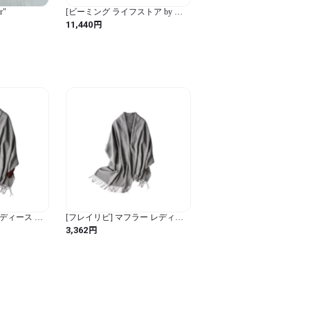
r"
[ビーミング ライフストア by ビ
ームス] マフラー・スカーフ ウー
円
11,440
ル カシミヤ マフラー
25FW(60cm) メンズ
BLACK_WATCH FREE
 レディース マ
[フレイリビ] マフラー レディー
 ストール レデ
ス 大判ストール 厚手 無地 暖かい
円
3,362
 プレゼント
結婚式 誕生日 クリスマス プレゼ
レー
ント 秋 冬