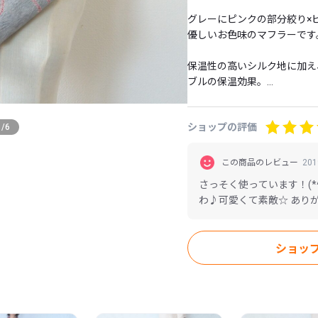
グレーにピンクの部分絞り×
優しいお色味のマフラーです。
保温性の高いシルク地に加え
ブルの保温効果。

さらにキルト芯を一枚挟み込
仕上げました。

ショップの評価
1
/
6
ループに通すだけなので巻き
この商品のレビュー
20
お肌が敏感な顔周りですので
さっそく使っています！(*
しいです。

わ♪可愛くて素敵☆ あり
ウールやアクリルのチクチク
その上シルクには保湿効果も
乾燥にお悩みの方には特にお
ショッ
春秋はセーターの首もとにく
もぐんとUP♪

真冬はコートの上から巻いて