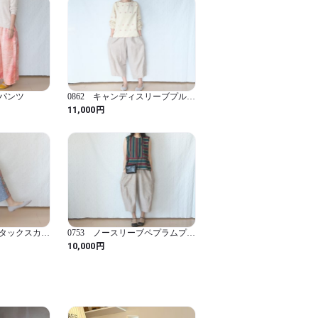


ドパンツ
0862 キャンディスリーブプルオ
ーバー
円
11,000
。

クタックスカー
0753 ノースリーブペプラムプル
オーバー
円
10,000
ご家庭でお洗濯が可能ですが、色落ちし
ずに、中性洗剤でやさしく素早く手洗い
と生地も傷む上、中綿がよれたりへたっ
で、軽く押し洗いする程度にしてくださ