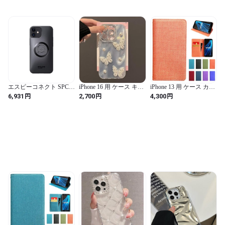
エスピーコネクト SPC+
iPhone 16 用 ケース キラ
iPhone 13 用 ケース カバ
フォンケース iPhone 13
キラ 蝶々 パール 立体 韓
ー 手帳型 手帳型ケース
円
円
円
6,931
2,700
4,300
mini/12 mini 52643
国 かわいい オーロラ ゴ
iPhone13 iPhone13ケース
ージャス 綺麗 人気スマ
iPhone13カバー アイフォ
ホケース レディース バ
ン 京スタイル 蜜柑
タフライ オシャレ シン
プル 光沢カバー 派手