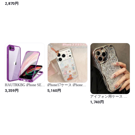
ルバー 韓国 なみなみ か
フラワー カラフルでか
チャーム付き シルバー
円
2,870
わいいスマホケース キ
わいい花柄 韓国 アイ
ストーン キルティング
ラキラ おしゃれ ソフト
フォンケース スマホカ
ケース 凸凹 大人 きらき
ウェーブ型 人気 TPU 携
バー
ら 可愛い スマホケース
帯カバー 耐衝撃 全面保
カバー シリコン素材 ソ
護
フト レディース 女性 か
わいい カワイイ シルバ
ー キラキラ マット スト
ラップ スマホストラッ
プ お洒落 チャーム (ブラ
ック 黒, アイフォン16用)
HAUTRKBG iPhone SE3
iPhone17ケース iPhoneケ
用 ケース iPhone SE2 第2
ース スマホケース
円
円
3,359
5,160
世代 iPhone 8 用ケース
iPhone16ケース 韓国 お
アイフォン用ケース ス
360°全面保護 [両面強化
しゃれ 可愛い クリア・
パンコール シルバーケ
円
1,740
ガラス] [100％画面感度]
スター＆子鹿 デザイン
ース 銀色 キラキラ アイ
フルカバー ワイヤレス
花瓶 携帯ケース iPhone
フォンカバー 韓国 メタ
充電対応 米軍MIL規格取
シリーズ 全機種対応 ス
ル ラメ きらきら 可愛い
得 耐衝撃 アイフォン se2
マホケース iPhone17
カバー ハード レディー
クリア ケース・スマホ
iPhone16 iPhone15
ス 女性 かわいい ギラギ
ケース iPhone se2/8 人気
iPhone14 iPhone13
ラ カワイイ お洒落 鏡越
4.7インチ(パープル)
iPhone12ケース レディー
し映え (アイフォン
ス INS 落下防止 TPU 耐
XSMAX用)