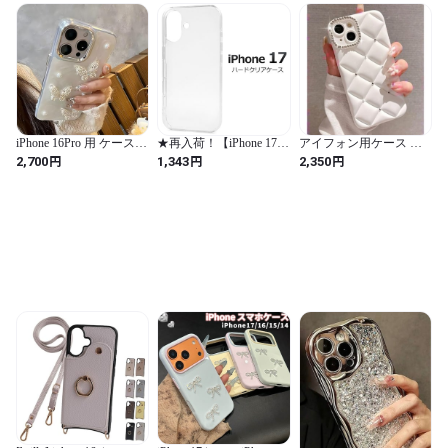
衝撃 ギフト
iPhone 16Pro 用 ケース
★再入荷！【iPhone 17
アイフォン用ケース シ
キラキラ 蝶々 パール 立
用】ハードクリアケース
ルバーストーン キルテ
円
円
円
2,700
1,343
2,350
体 韓国 かわいい 半クリ
アイフォン スマホケー
ィングケース 凸凹 大人
ア ゴージャス 綺麗 人気
ス iphoneケース(アイフ
きらきら 可愛い スマホ
スマホケース レディー
ォン17)
ケース カバー ソフト レ
ス バタフライ オシャレ
ディース 女性 かわいい
シンプル 光沢カバー 派
カワイイ シルバー お洒
手
落 (ホワイト 白, アイフ
ォン17ProMax用)