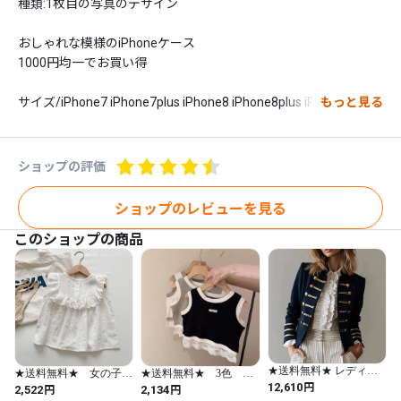
種類:1枚目の写真のデザイン

おしゃれな模様のiPhoneケース

1000円均一でお買い得

サイズ/iPhone7 iPhone7plus iPhone8 iPhone8plus iPhonex 
もっと見る
iPhoneXS　iPhoneXSMAX　iPhoneXR 

注文して頂いてから海外への発注になりますので発送まで4週
ショップの評価
間〜8週間ほどお時間を頂いております。またそれ以上、入荷に
お時間を頂くこともありますので余裕を持ってご注文ください。

ショップのレビューを見る
このショップの商品
※ご注文前に、利用規約を必ずお読みください
★送料無料★ レディー
★送料無料★ 女の子
★送料無料★ 3色 女
ス ナポレオン ジャケッ
円
レースノースリーブブラ
の子 レース付きタンク
12,610
円
円
2,522
2,134
ト コート ジャンバー ジ
ウス 90cm～130cm 春
トップ 90cm～130cm