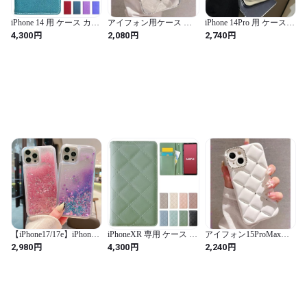
iPhone 14 用 ケース カバ
アイフォン用ケース シ
iPhone 14Pro 用 ケース
ー 手帳型 手帳型ケース
ルバーストーン キルテ
シワみたい 立体 凸凹 シ
円
円
円
4,300
2,080
2,740
iPhone14 iPhone14ケース
ィングケース 凸凹 大人
ルバー メタリック 韓国
iPhone14カバー アイフォ
きらきら 可愛い スマホ
かわいい クール amazon
ン 京スタイル 翡翠
ケース カバー ソフト レ
スマホケース ストリー
ディース 女性 かわいい
ト ランキング おしゃれ
カワイイ シルバー お洒
シンプル ソフト いphone
落 (クリア 透明,
ケース ギャル メンズ 人
iPhone14Pro用)
気 TPU アイフォンケー
ス 耐衝撃
【iPhone17/17e】iPhone
iPhoneXR 専用 ケース カ
アイフォン15ProMax用
ケース スマホケース お
バー 手帳型 iPhoneXRケ
ケース シルバーストー
円
円
円
2,980
4,300
2,240
しゃれ 韓国 砂粒 星 グラ
ース XRケース iPhoneXR
ン キルティングケース
デーション グリッター
手帳ケース XR手帳ケー
凸凹 大人 きらきら 可愛
大人 かわいい シンプル
ス 手帳型ケース 手帳ケ
い スマホケース カバー
インスタ映え カバー シ
ース スマホケース キル
ソフト キルティングデ
ンプル 可愛い 男女兼用
ティング グリーン
ザイン レディース 女性
ペア お揃い パープル 紫
かわいい カワイイ シル