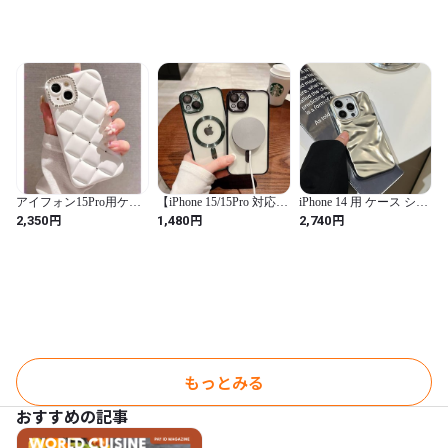
ピンク グリーン 緑 レッ
バー アイホンケース ア
ド 赤 ホワイト 白
イフォンケース お洒落
キルティング (ホワイト
白, 15ProMax用)
アイフォン15Pro用ケー
【iPhone 15/15Pro 対応】
iPhone 14 用 ケース シワ
ス シルバーストーン キ
ブラック MagSafe マグ
みたい 立体 凸凹 シルバ
円
円
円
2,350
1,480
2,740
ルティングケース 凸凹
セーフ アイフォーン
ー メタリック 韓国 かわ
大人 きらきら 可愛い ス
iPhoneケース スマホカ
いい クール amazonスマ
マホケース カバー ソフ
バー 黒 便利
ホケース ストリート ラ
ト キルティングデザイ
ンキング おしゃれ シン
ン レディース 女性 かわ
プル ソフト いphone ケ
いい カワイイ シルバー
ース ギャル メンズ 人気
アイホンケース アイフ
TPU アイフォンケース
ォンケース お洒落 キル
耐衝撃
ティング (ホワイト 白,
15Pro用)
もっとみる
おすすめの記事