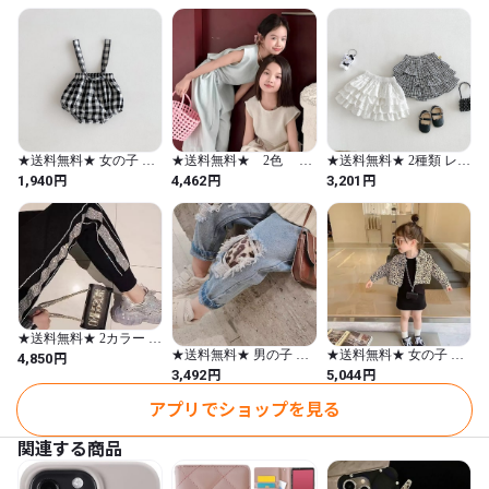
ャンパー ボタン リボン
夏 韓国子供服
春 夏 韓国子供服
刺繍 おしゃれ 貴族 S M
L XL 2XL 3XL
★送料無料★ 女の子 ベ
★送料無料★ 2色 女
★送料無料★ 2種類 レー
ビー 肩紐付き チェッ
の子 ウエストリボンパ
ス チェック 女の
円
円
円
1,940
4,462
3,201
クブルマ 66cm～100cm
ンツアップ 90cm～130cm
子 ベビー ティアード
春 夏 韓国子供服
春 夏 韓国子供服
スカート 73cm～110cm
春 夏 韓国子供服
★送料無料★ 2カラー レ
ディース ラインストー
★送料無料★ 男の子 女
★送料無料★ 女の子 ワ
円
4,850
ン スエットパンツ 韓国
の子 ダメージレオパー
ンピース+レオパードジ
円
円
3,492
5,044
S〜2XL
ドデニムパンツ 90cm〜
ャケット セット 90cm〜
130cm 春 夏 秋 冬 韓国子
130cm 秋 冬 春 韓国子供
アプリでショップを見る
供服
服
関連する商品