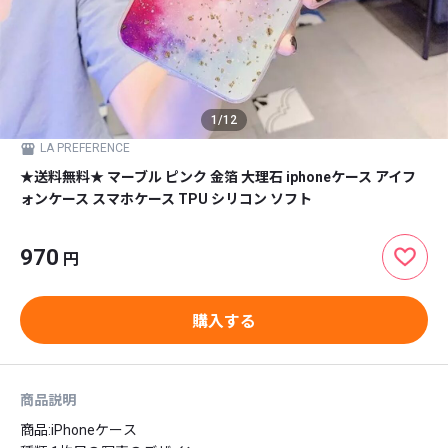
1
/
12
LA PREFERENCE
★送料無料★ マーブル ピンク 金箔 大理石 iphoneケース アイフ
ォンケース スマホケース TPU シリコン ソフト
970
円
購入する
商品説明
商品:iPhoneケース
