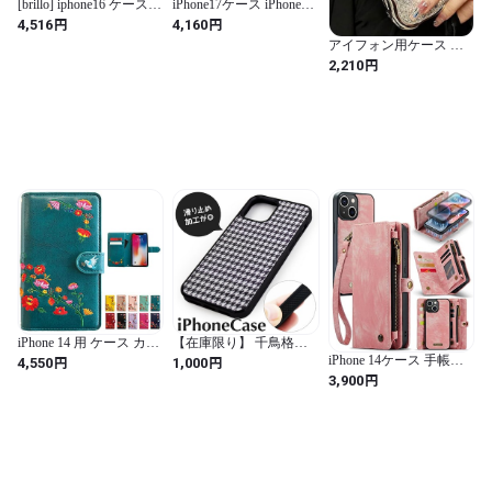
[brillo] iphone16 ケース
iPhone17ケース iPhone16
スマホケース スマホシ
スマホケース 韓国 おし
円
円
4,516
4,160
ョルダー ショルダース
ゃれ ドットダイヤモン
アイフォン用ケース ス
トラップ 落下防止 カー
ドフラッシュ 立体リボ
パンコール シルバーケ
円
2,210
ド 収納 スマホリング ア
ン型携帯ケース iPhoneケ
ース 銀色 キラキラ アイ
イフォン16 iphone16用カ
ース iPhoneシリーズ 全
フォンカバー 韓国 メタ
バー シアーパープル
機種対応 スマホケース
ル ラメ きらきら 可愛い
カメラ保護 携帯電話 ケ
カバー ハード レディー
ース iPhone12/16/15/14/13
ス 女性 かわいい ギラギ
薄型 大人レディース シ
ラ カワイイ お洒落 鏡越
ンプル INS プレゼント
し映え (アイフォン
落下防止
11ProMax用)
iPhone 14 用 ケース カバ
【在庫限り】 千鳥格子
ー 手帳型 アイフォン14
iphone ケース 滑りにく
円
円
iPhone 14ケース 手帳型
4,550
1,000
iPhone14 手帳型ケース
い モノクロ ストライプ
「 スタンド機能 11カー
円
3,900
スマホケース 花刺繍 ジ
柄 チェック柄 格子模様
ドポッケト ストラッ
ェードバインターコイズ
ハウンズトゥース ホワ
プ」人気 おしゃれ 落下
turquoise
イト ブラック アイフォ
防止 衝撃吸収 耐摩擦 フ
ン 14 13 mini pro max 12
ァスナー付き 財布型 ア
promax 11 IPHONE se3
イフォン14用 ケースカ
se2 8 7 １３ １２ １１ ス
バー 本革風 (iPhone 14,
マホ カバー
ピンク)