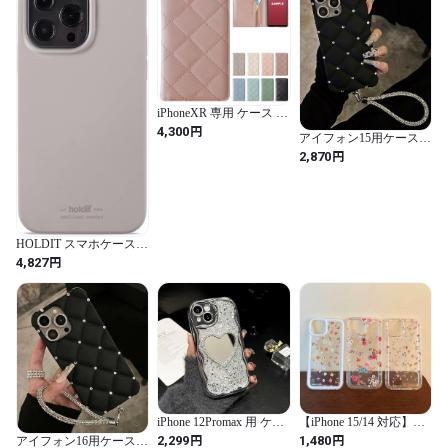
iPhoneXR 専用 ケース カ
バー 手帳型 iPhoneXRケ
円
4,300
アイフォン15用ケース
ース XRケース iPhoneXR
チャーム付き シルバー
円
手帳ケース XR手帳ケー
2,870
ストーン キルティング
ス 手帳型ケース 手帳ケ
ケース 凸凹 大人 きらき
ース スマホケース キル
ら 可愛い スマホケース
ティング ピンクベージ
カバー シリコン素材 ソ
ュ
フト レディース 女性 か
わいい カワイイ シルバ
HOLDIT スマホケース
ー キラキラ マット スト
(iPhone 13 pro/トープ) 指
円
4,827
ラップ スマホストラッ
紋がつかない スマホ ケ
プ お洒落 チャーム (ブラ
ース カバー (シリコン/マ
ック 黒, アイフォン15用)
ット加工/ワイヤレス充
電可能) iphone13pro
iphoneケース
iPhone 12Promax 用 ケー
【iPhone 15/14 対応】
ス ハート ミラー付き シ
iPhoneケース クリア
円
円
2,299
1,480
アイフォン16用ケース