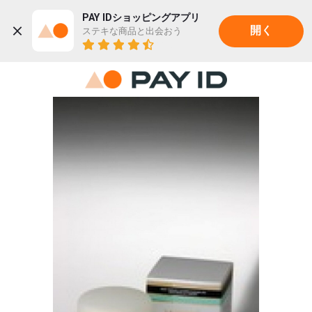
PAY IDショッピングアプリ
ステキな商品と出会おう
開く
22K