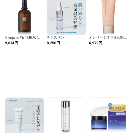
N organic Vie 化粧水 (約2
テラスキン
オンリーミネラル(ONLY
ヶ月分) モイストリッチ
MINERALS) ミネラルエ
円
円
円
9,614
8,250
4,972
ローション ハリ 乾燥小
ッセンスBBクリームN
じわ 年齢肌 高保湿 くす
ライトオークル 25g 毛穴
み リラックスシトラス
レス 石けんオフ
の香り 100ml エヌオーガ
ニック