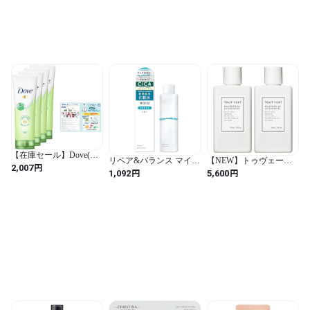
【在庫セール】Dove(ダ
リペア&バランス マイル
【NEW】トゥヴェール
ヴ) ディープピュア洗顔
円
2,007
ドローション
バランシングGAローシ
円
円
1,092
5,600
料 130g×4個 リーフレッ
ョン モイスト 100mL×2
ト付き (ディープピュア
本 プレ 化粧水 グリシル
(毛穴ケア) / 130g×4個 お
グリシン 6％ アゼライン
まけ付き / オーキッド)
酸誘導体 セラミド ナイ
アシンアミド 毛穴 皮脂
テカリ キメ 保湿 エイジ
ングケア 乾燥肌 メンズ
導入化粧水