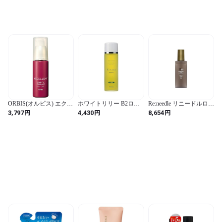
ORBIS(オルビス) エクセ
ホワイトリリー B2ロー
Re:needle リニードルロー
レントエンリッチ エッ
ション 150mL 化粧水
ション 100ml 30日分
円
円
円
3,797
4,430
8,654
センス エイジングケア
【正規店】 ニードル ロ
美容液 保湿 35mL 35ミリ
ーション 化粧水 針美容
リットル (x 1)
マイクロニードル CICA
バクチオール ヒト幹細
胞培養液 ヒアルロン酸
コラーゲン フラーレン
スピルリナ エイジング
ケア 韓国 日本製