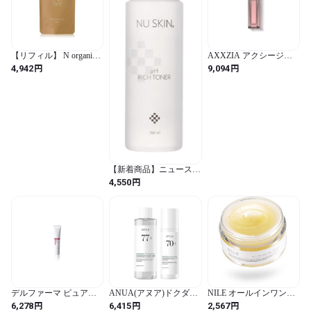
【リフィル】 N organic
AXXZIA アクシージア
Basic 化粧水 (約2ヶ月分)
エイジーセオリー モイ
円
円
4,942
9,094
バランシングローション
スチャライジングローシ
保湿力 ハリ 乾燥肌 敏感
ョン 100mL
肌 肌荒れ 柑橘系の香り
100ml エヌオーガニック
【新着商品】ニュースキ
ン｜pH リッチ トーナー
円
4,550
｜180mL｜ノーマル・ド
ライ タイプの肌｜弱酸
性化粧水｜キメを整え、
しっとりなめらかに
デルファーマ ピュアモ
ANUA(アヌア)ドクダミ
NILE オールインワンジ
イスト EX
スージング2STEPセット
ェルクリーム メンズ レ
円
円
円
6,278
6,415
2,567