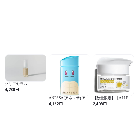
(化粧水＋乳液) ゆらぎ肌
ディース 化粧水/美容液/
スージングケアセット
乳液/パック/クリーム/ア
水分 オールインワン し
フターシェーブ/トラブ
っとり化粧水 水分感た
ルケア7役(ラフランスの
っぷり 水分 オイリー混
香り)
合肌 脂性肌 セット 韓国
コスメ【公式・正規品】
クリアセラム
円
4,730
ANESSA(アネッサ) アネ
【数量限定】【APLB公
ッサ パーフェクトUV ス
式】フェルラ酸 ビタミ
円
円
4,162
2,408
キンケアミルク a 『ポケ
ンC フェイシャルクリー
モン限定パッケージ』
ム 55ml
(ゼニガメ) 日焼け止め