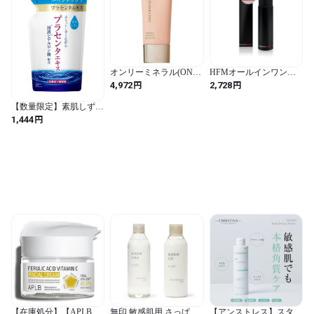
オンリーミネラル(ONLY
HFMオールインワンジ
MINERALS) ミネラルエ
ェル (100ml, ベルガモッ
円
円
4,972
2,728
ッセンスBBクリームN
ト)【1本5役】化粧水 美
ブライトベージュ 25g 毛
容液 乳液 保湿クリーム
【数量限定】素肌しずく
穴レス 石けんオフ
アフターシェーブローシ
ぷるっとしずく化粧水
円
1,444
ョン
(詰替)180ml (詰替180ml /
単品 / 無香料)
【在庫処分】【APLB公
無印 敏感肌用 さっぱり
【アンストレス】スタビ