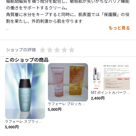
細胞間脂質を補う成分を配合し、敏感肌が失いがちなバリア機能
の働きをサポートするクリーム。

角質層に水分をキープすると同時に、肌表面では「保護膜」の役
割を果たし、外的刺激から肌を守ります

もっと見る
●ご使用方法

真珠粒大をとり、顔全体にやさしくなじませます。

ショップの評価
　乾燥が気になる部分、皮膚の薄い部分には重ねづけを。

このショップの商品
使用成分

水、ミネラルオイル、ミリスチン酸オクチルドデシル、ＢＧ、グ
リセリン、セタノール、ステアリン酸グリセリル、水酸化Ｎａ、
MT ポイントカバーファ
水添タロウグルタミン酸Ｎａ、カルボマー、ココイルグルタミン
ンデーション ナチュラ
円
2,400
ルサンド
酸Ｎａ、コレステロール、パラフィン、メチルパラベン、ブチル
ラフォーレ ブロッカー
パラベン
デイトリートメントEＸ
円
5,000
ラフォーレ スプラッシ
ュ シャイニー ローショ
円
5,000
ン