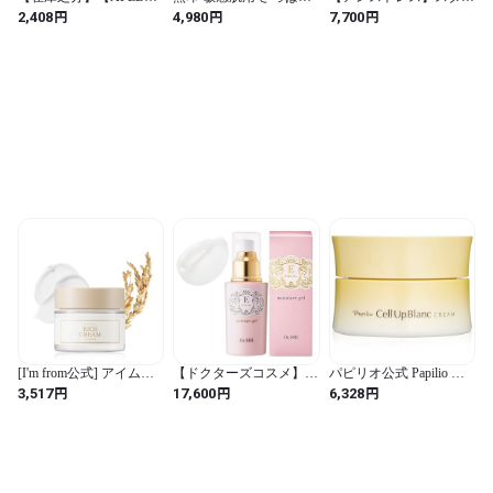
式】フェルラ酸 ビタミ
化粧水 300ml ＋ 乳液
ライジング トナー
円
円
円
2,408
4,980
7,700
ンC フェイシャルクリー
200ml セット スキンケア
ム 55ml
無香料 無着色 低刺激 保
湿ケア
[I'm from公式] アイムフ
【ドクターズコスメ】
パピリオ公式 Papilio セ
ロム ライスクリーム 50g
イースペシャル モイス
ルアップブラン クリー
円
円
円
3,517
17,600
6,328
保湿 米 米ぬか インナー
チャージェル V 100ml オ
ム 明るさ・ハリ キープ
ドライ セラミド 皮脂 鎮
ールインワン 美容液 [美
年齢くすみケア 潤いヴ
静 保湿クリーム バリア
容皮膚科医開発] 乳液 保
ェール効果 リッチエモ
クリーム
湿 敏感肌 ドクターエリ
リエント
dr.eri 国内生産