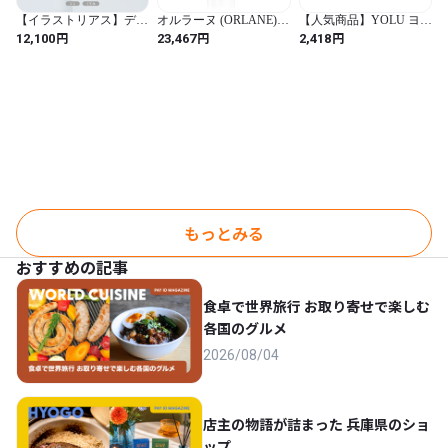
【イラストリアス】デイ
オルラーヌ (ORLANE)
【人気商品】YOLU ヨル
クリームSPF50
B21 エクストラオーディ
スキン オーバーナイト
円
円
円
12,100
23,467
2,418
ネール ローション ＜化
ジェルクリーム クリア
粧水＞ 120ml
(クリア / 1 / 【クリー
ム】クリア)
もっとみる
おすすめの記事
食卓で世界旅行 お取り寄せで楽しむ
各国のグルメ
2026/08/04
店主の物語が詰まった 兵庫県のショ
ップ