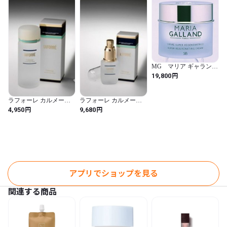
MG マリア ギャラン
クリーム ５Ｂ
円
19,800
ラフォーレ カルメージ
ラフォーレ カルメージ
ローション
モイスチュア エッセン
円
円
4,950
9,680
ス
アプリでショップを見る
関連する商品