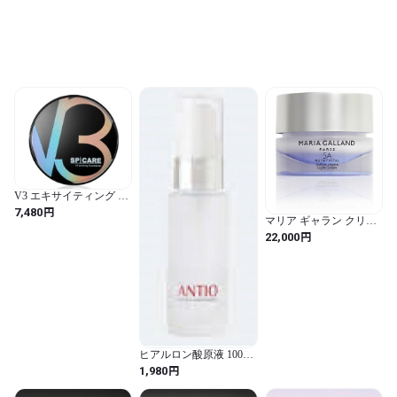
V3 エキサイティング フ
ァンデーション
円
7,480
マリア ギャラン クリー
ム ５Ａ
円
22,000
ヒアルロン酸原液 100％
国産
円
1,980