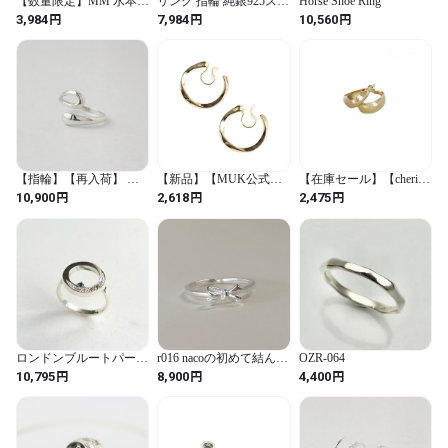
【数量限定】MM 水本機
リング 指輪 純銀925スタ
Horse Shoe Ring
械製作所 SUS304 ステン
ーリングシルバー ジュ
円
円
円
3,984
7,984
10,560
レス 回転パッドアイ丸
エリーリング S925 男女
カン PDSR-6
兼用 レトロインデック
スフィンガーリング 彼
氏 彼女 925シルバーチェ
ーンノットリング おし
ゃれ メンズアクセサリ
ー メンズ ユニセックス
シルバー
【指輪】【再入荷】 ス
【新品】【MUK公式】
【在庫セール】【cherie
カシ キュイエール リン
痛くないイヤリング ニ
mimi-PAUR lora】ボリュ
円
円
円
10,900
2,618
2,475
グ
ッケルフリー 人気 フー
ームドロップフープピア
プノンホールイヤリング
ス ゴールド アクセサリ
普段使い ジュエリー ギ
ー袋付 (ゴールド / F / 無
フト ファッション アク
地)
セサリー 両耳 2個セット
（ゴールド） プレゼン
ト
ロンドンブルートパーズ
r016 nacoの初めて結んだ
OZR-064
のサークルリング《送料
いびつなリボン｜
円
円
円
10,795
8,900
4,400
無料》
silver926 リング