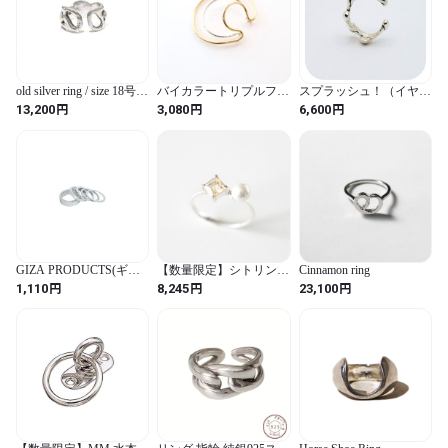
old silver ring / size 18号ほ
バイカラートリプルフー
スプラッシュ！（イヤー
ど
プイヤーカフ
カフ）
円
円
円
13,200
3,080
6,600
GIZA PRODUCTS(ギザ
【数量限定】シトリン×
Cinnamon ring
プロダクツ) アルミ スペ
パールのシルバーリング
円
円
円
1,110
8,245
23,100
ーサー HDW02401 シル
《送料無料》天然石
バー