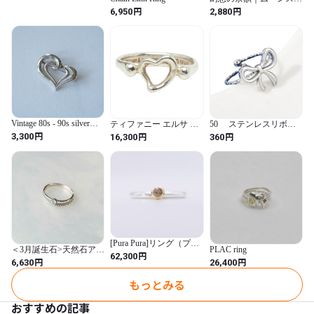
ーン｜天然石リング
円
円
6,950
2,880
Vintage 80s - 90s silver
ティファニー エルサ ペ
50 ステンレスリボン
tone heart brooch ヴィンテ
レッティ オープンハー
リング
円
円
円
3,300
16,300
360
ージ 80年代 - 90年代
ト リング 指輪 SV925 シ
シルバートーン ハー
ルバー レディース
ト ブローチ
TIFFANY&Co. 【中古】
[Pura Pura]リング（プレ
＜3月誕生石>天然石アク
PLAC ring
ーン）｜K18コンビ
円
62,300
アマリンと繊細な編みこ
円
円
6,630
26,400
み2連 / 重ねつけリング
《送料無料》
もっとみる
おすすめの記事