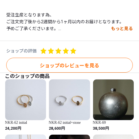
受注生産となります為、

ご注文完了後から2週間から1ヶ月以内のお届けとなります。

予めご了承くださいませ。

もっと見る
silver：silver 925

ショップの評価
gold：18KGP(silver925)

stone : onyx

ショップのレビューを見る
このショップの商品
-お取り扱いについて-

当製品は金属製品の為、かゆみ・アレルギー反応等の異常が生じ
た場合、直ちに使用をお控え下さい。

シルバー製品は、空気や汗等の硫黄成分と反応し硫化反応が起こ
ります。温泉等といった硫黄成分の多い場所での使用はご注意下
NKR-62 initial
NKR-62 initial+stone
NKR-69
さい。

円
円
円
24,200
28,600
38,500
スキーやサウナなどでのご着用は凍傷や火傷の原因となる場合も
ございますのでご注意下さい。