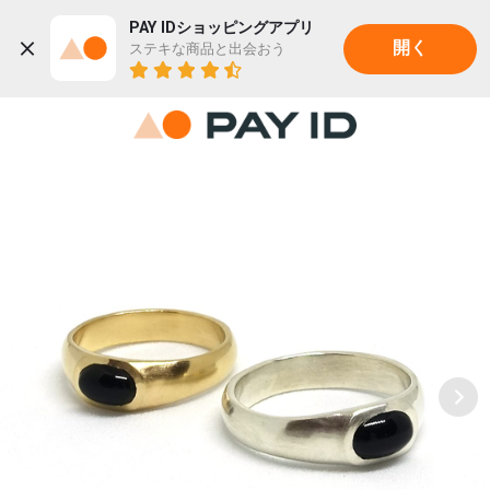
PAY IDショッピングアプリ
ステキな商品と出会おう
開く
22K