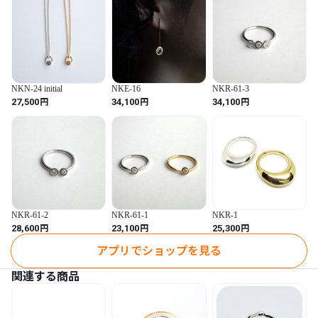
NKN-24 initial
NKE-16
NKR-61-3
円
円
円
27,500
34,100
34,100
NKR-61-2
NKR-61-1
NKR-1
円
円
円
28,600
23,100
25,300
アプリでショップを見る
関連する商品