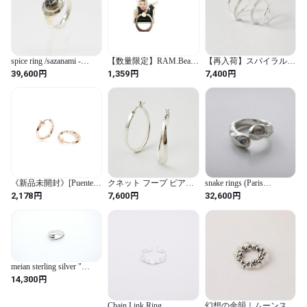
spice ring /sazanami -
【再入荷】スパイラル
【数量限定】RAM.Beans
SV925
ジルコニア フープ ピア
オードリーヘップバーン
円
円
円
39,600
7,400
1,359
ス
オードリー マリリンモ
ンロー トランプ マイケ
ルジャクソン アメコミ
風 バンカーリング スマ
ホリング 落下防止 スタ
ンド機能 360度回転 (オ
ードリーヘップバーン)
(オードリーヘップバー
ン)
《新品未開封》[Puente]
クネット フープ ピアス
snake rings (Paris
ピアス穴不要 フェイク
細
Collection)
円
円
円
2,178
7,600
32,600
ピアス ひねり ツイスト
両耳セット レディース
リングピアス フープピ
アス 小さめ 小ぶり シン
プル ピアス イヤリング
イヤーカフ ノンホール
ピアス ピンクゴールド
meian sterling silver "
ピンク PINK 15mm
Guide " ring #087
円
14,300
Chain Link Ring
幻想の余韻｜ムーンスト