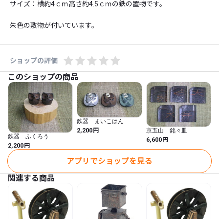
サイズ：横約4ｃｍ高さ約4.5ｃｍの鉄の置物です。

朱色の敷物が付いています。
ショップの評価
このショップの商品
鉄器 まいこはん
円
2,200
京五山 銘々皿
鉄器 ふくろう
円
6,600
円
2,200
アプリでショップを見る
関連する商品