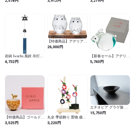
円
円
円
2,578
3,912
3,219
?5cm 南部鉄器 27022
焼 陶器 花器 丸紋金花詰
焼 陶器 花器 睦インコ ブ
ブランド インテリア 小
ランド インテリア 小さ
さい 置物 日本製 誕生日
い 置物 日本製 誕生日プ
プレゼント 還暦祝い 古
レゼント 還暦祝い 古希
希祝い 喜寿祝い 米寿祝
祝い 喜寿祝い 米寿祝い
い ギフト
ギフト
【特価商品】アデリア
(ADERIA) 津軽びいどろ
円
26,000
置き物 親子ふくろう ク
リア 日本製 化粧箱入り
岩鋳 Iwachu 風鈴 吊灯籠
【新春セール】アデリア
インテリア オーナメン
小 ひも付 黒 南部鉄器
(ADERIA) オーナメント
円
円
4,732
5,740
ト 可愛い 鳥 ギフト 女性
27102
ETO MUSUBI 翡翠 卯 日
母の日 父の日 夫婦 男性
本製 化粧箱入 干支 玄関
引越し祝い 結婚 挨拶回
風水 おしゃれ インテリ
り プチ 退職 プレゼント
ア ガラス 置物 ギフト 女
誕生日 贈り物 FS71523
性 母の日 食器 父の日 夫
婦 男性 引越し祝い 結婚
挨拶回り 退職 誕生日 プ
レゼント 記念日 贈り物
F47130
エチオピア グラゲ族 木
製 ボウル Sサイズ｜玄
円
15,750
関・棚・卓上で使える・
【特価商品】ゴールドア
丸全 季節飾り 置物 歳時
小物入れ｜wooden bowl,
ップル 誕生日 記念日 お
記 なつ つる朝顔 ベージ
円
円
3,525
3,220
Gurage people, Ethiopia.
祝い プレゼント ギフト
ュ 約9.7×5.5×18cm (つる
還暦 退職 母の日 敬老の
朝顔 / 9.7×5.5×18cm / ア
日 クリスマス 女性 男性
ールデコ)