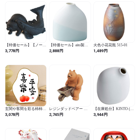
贈り物 風水 金運 置物
【特価セール】【ノーブ
【特価セール】aito製作
火色小花花瓶 515-01
ランド品】 エコ炭の置
所 「 リオタ Liota 」 一
円
円
円
3,778
2,888
1,489
物 【鮭にくわえられた
輪挿し 花瓶 楕円 高さ約
熊 小サイズ】
8cm ライトブルー 美濃
焼 日本製 (ライトブルー
/ 8.3cm / 楕円 / 無地 / 楕
円形)
玄関や客間を彩る柿柿如
レジンダッドベアー カ
【在庫処分】KINTO (キ
意 異形テーブル置物 8・
ート 3351
ントー) 花器 SACCO ベ
円
円
円
3,078
2,745
3,944
10インチ
ース 磁器 02 ホワイト
25985