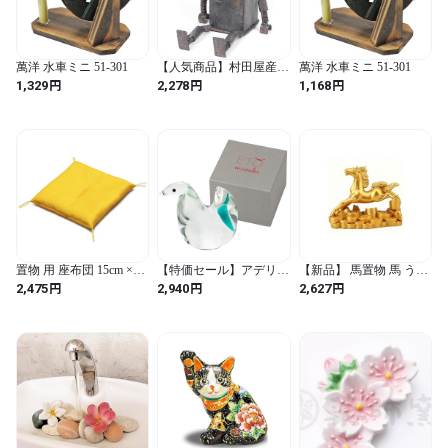
萬洋 水車ミニ 51-301
【人気商品】村田屋産業
萬洋 水車ミニ 51-301
置物 ブリキ オブジェシ
円
円
円
1,329
2,278
1,168
リーズ ブリキロボ ポッ
ト 小 ブラウン
13×10.5×13cm 4893
置物 用 座布団 15cm ×
【特価セール】アデリア
【新品】 馬置物 馬 うま
15cm 20cm × 20cm 仏像や
(ADERIA) オーナメント
午年 2026年 令和8年 新
円
円
円
2,475
2,940
2,627
招き猫や水晶や風水置物
ETO MUSUBI 翡翠 巳 日
年干支の午 金馬 コンパ
や人形敷物用座布団 (ゴ
本製 化粧箱入 干支 玄関
クト 玄関 縁起物 置物 風
ールド, 15cm × 15cm) (ゴ
風水 おしゃれ インテリ
水グッズ 金運 招財 財運
ールド / 15cm × 15cm / ミ
ア ガラス 置物 ギフト 女
開運 厄除け 商売繁盛 新
ニマリスト / 無地)
性 母の日 食器 父の日 夫
年 贈り物インテリア (D,
婦 男性 引越し祝い 結婚
7cm＊4cm＊5cm)
挨拶回り 退職 誕生日 プ
レゼント 記念日 贈り物
F47132