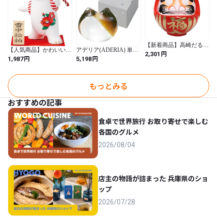
【新着商品】高崎だるま
【人気商品】かわいい雑
アデリア(ADERIA) 単品
置物・オブジェ 赤 5号
円
2,301
貨 「 歌舞伎ねこ 」 冬
おしゃれ かわいい プレ
円
円
1,987
5,198
15x14x17cm 大願成就
椿咲く ねこ 置き物 約
ゼント ギフト 贈り物 結
HKDM-5-RE-10 (レッド /
9×11cm 和雑貨 日本 ギフ
婚 引っ越し 祝い 新生活
5号 15x14x17cm / アール
ト コンシェル 猫 グッズ
一人暮らし 和風 洋風 ハ
デコ / 大願成就)
白 日本製 san4579-4 (ホ
ンドメイド 手作り 置物
もっとみる
ワイト / 中)
おすすめの記事
食卓で世界旅行 お取り寄せで楽しむ
各国のグルメ
2026/08/04
店主の物語が詰まった 兵庫県のショ
ップ
2026/07/28