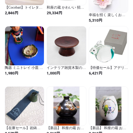
【Cocobari】トイレタン
和座の蔵 かわいい 招き
ク 飾り石セット プルメ
猫 置物 九谷焼 右手招き
円
円
2,846
29,334
幸福を招く 楽しくお目
リア造花付き インテリ
猫 黒盛花と蝶 風水 開運
出度い「縁起の置物」
円
ア 雑貨
インテリア 陶器 和風 小
5,310
箸置き(桜) 5ヶ入 / 家
物 誕生日プレゼント 開
具・インテリア インテ
店祝い 新築祝い 還暦祝
リア雑貨 置物・オブジ
い 古希祝い 喜寿祝い 米
ェ 動物
寿祝い ギフト
陶器 ミニトレイ 小皿 小
インテリア雑貨木製の祭
【特価セール】アデリア
物入れ ハンドメイド 手
器 ヴィンテージスタイ
(ADERIA) オーナメント
円
円
円
1,980
1,000
6,421
びねり 陶芸 カラフル ポ
ル 大(スタンドトレ
ETO MUSUBI 翡翠 卯 日
ップ インテリア 雑貨
イ）
本製 化粧箱入 干支 玄関
風水 おしゃれ インテリ
ア ガラス 置物 ギフト 女
性 母の日 食器 父の日 夫
婦 男性 引越し祝い 結婚
挨拶回り 退職 誕生日 プ
レゼント 記念日 贈り物
F47130
【在庫セール】岩鋳
【新品】 和座の蔵 おし
【新品】 和座の蔵 おし
Iwachu 風鈴 釣鐘 小 あお
ゃれ 一輪挿し 花瓶 九谷
ゃれ 一輪挿し 花瓶 九谷