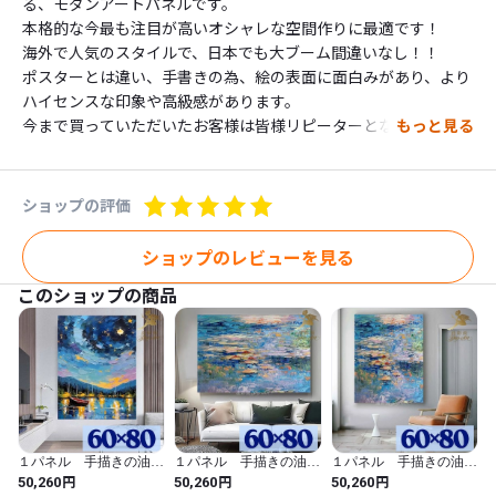
る、モダンアートパネルです。

本格的な今最も注目が高いオシャレな空間作りに最適です！

海外で人気のスタイルで、日本でも大ブーム間違いなし！！

ポスターとは違い、手書きの為、絵の表面に面白みがあり、より
ハイセンスな印象や高級感があります。

今まで買っていただいたお客様は皆様リピーターとなって、

もっと見る
２枚目、３枚目などもお買い上げいただいていますので、とても
満足していただけるとおもいます！

立体感あるインテリア空間を演出してください。

ショップの評価
■ご自宅にはもちろん、業務用では、事務所やモデルルームやお
店や各種施設など様々な空間に飾って頂いています。

ショップのレビューを見る
また新築祝いや、出産祝いや、開店祝いや、日ごろの感謝の気持
このショップの商品
ちをこめてなど、ギフトとしても喜ばれています。

-----------------

【形　状】

キャンパス

【内　容】

５パネルセット、画びょう付

１パネル 手描きの油彩
１パネル 手描きの油彩
１パネル 手描きの油彩
【サイズ】約

画 ゴッホ 星月夜 ア
画 モネ 睡蓮 アレン
画 モネ 睡蓮 アレン
円
円
円
50,260
50,260
50,260
25センチ×40センチが2つ

レンジ 絵画 インテリ
ジ モネ 睡蓮 アレン
ジ 縦 絵画 インテリ