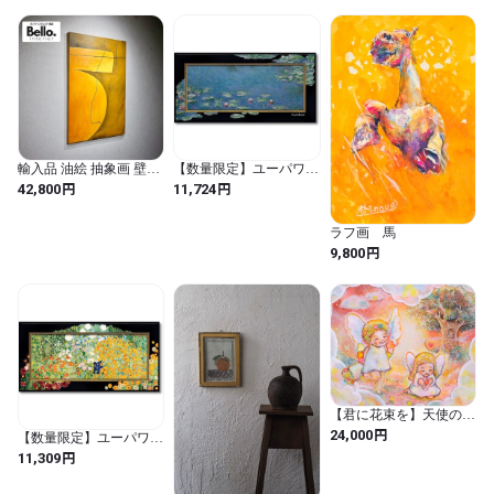
輸入品 油絵 抽象画 壁掛
【数量限定】ユーパワー
け アート 110×80 現代 美
ビッグアートフレーム
円
円
42,800
11,724
術 絵 絵画 インテリア モ
～名画ハイグロスシリー
ダン ナチュラル 北欧
ズ～ モネ「睡蓮」 BA-
10063 (マルチ / 長さ60
ラフ画 馬
cm x 幅30 cm / 風景画 / 長
円
9,800
方形)
【君に花束を】天使の絵
エンジェルアート 光の
円
24,000
【数量限定】ユーパワー
アート 虹色アート 額付
ビッグアートフレーム
円
11,309
き 原画 一点物
～名画ハイグロスシリー
ズ～ クリムト「フラワ