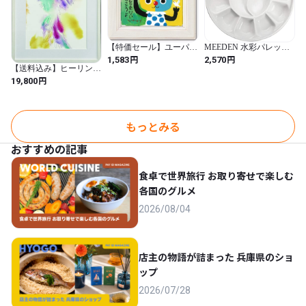
【特価セール】ユーパワ
MEEDEN 水彩パレット
ー 糸井忠晴 ミニアート
セラミック製 陶器製 12
円
円
1,583
2,570
フレーム IT-00632
穴 円形 ミニ 絵皿 菊皿
【送料込み】ヒーリング
絵の具 水彩・水粉画・
アート Kristine Hegre
円
19,800
アクリル兼用 芸術家、
Paradise Parrot 飛翔 フレ
学生、初心者向け 直径
ーム付き B31-484
17cm
（KristineHegre 癒しの絵
画 カラフルアート 鳥の
アート 北欧デザイン 抽
もっとみる
象絵画 インテリアアー
ト 壁掛けアート アート
おすすめの記事
ポスター モダンインテ
リア アート作品 絵画販
売 ギャラリー展示 高級
食卓で世界旅行 お取り寄せで楽しむ
インテリア 北欧アーテ
各国のグルメ
ィスト 水彩アート 癒し
空間 リビングアート プ
2026/08/04
レゼント ギフトアート
絵画 アート 店舗 事務所
カフェ 飲食店）
店主の物語が詰まった 兵庫県のショ
ップ
2026/07/28