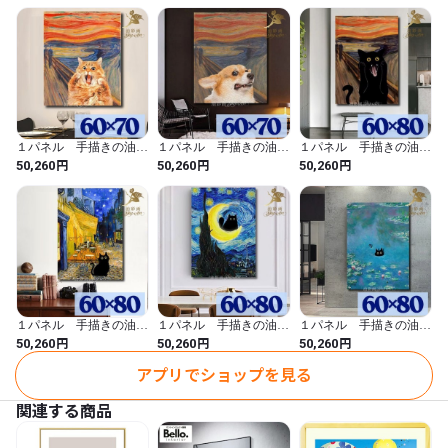
ア モダン アートパネ
ジ 縦 絵画 インテリ
ア モダン アートパネ
20センチ×50センチが2つ

ル 6025
ア モダン アートパネ
ル 6023
ル 6024
20センチ×60センチが1つ

厚み；約2センチ

※サイズ、色合いなど若干の誤差はご了承くださいませ。

【素　材】

　手書きの油彩画パネル

１パネル 手描きの油彩
１パネル 手描きの油彩
１パネル 手描きの油彩
【納期】

画 ムンクの叫び 猫ア
画 ムンクの叫び 犬ア
画 ムンクの叫び 黒猫
円
円
円
50,260
50,260
50,260
３０日～50日程度いただきます。

レンジ 絵画 インテリ
レンジ 絵画 インテリ
アレンジ 絵画 インテ
ア モダン アートパネ
ア モダン アートパネ
リア モダン アートパネ
※お客様のご注文を受けてから制作いたします。

ル 6022
ル 6021
ル 6020
ほとんどは30日前後で完成しますが、お時間をいただきますの
で、

ご理解の上ご注文をお願いいたします。

-----------------

１パネル 手描きの油彩
１パネル 手描きの油彩
１パネル 手描きの油彩
画 ゴッホ 夜のカフェ
画 ゴッホ 星月夜 黒
画 モネ 睡蓮 黒猫ア
円
円
円
50,260
50,260
50,260
【ご注意事項】

テラス 黒猫アレンジ
猫アレンジ 絵画 イン
レンジ 絵画 インテリ
絵画 インテリア モダ
テリア モダン アートパ
ア モダン アートパネ
* 写真の原画を元に、お客様から注文を受け次第、製作いたしま
アプリでショップを見る
ン アートパネル 6018
ネル 6017
ル 6016
す。

関連する商品
* 1枚1枚作成するため、写真と若干異なる場合がございますの
で、ご了承ください。
