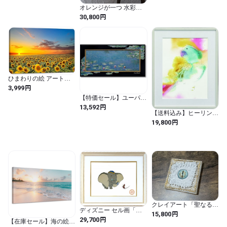
ーガーデン」 BA-10067
オレンジが一つ 水彩画
(マルチ / 長さ60 cm x 幅
額縁-antique watercolor
円
30,800
30 cm / 風景画 / 花柄 / 長
painting frame
方形)
ひまわりの絵 アートパ
ネル 向日葵 黄色い絵 ポ
円
3,999
スター 風景画 絵画 イン
【特価セール】ユーパワ
テリア 額付き 玄関に飾
ー ビッグアートフレー
円
13,592
る絵 木枠付き(30x40cm)
ム 〜名画ハイグロスシ
【送料込み】ヒーリング
リーズ〜 モネ「睡蓮」
アート Kristine Hegre
円
19,800
BA-10063
Paradise Parrot とまり木
フレーム付き B31-
486 （KristineHegre 癒
しの絵画 カラフルアー
ト 鳥のアート 北欧デザ
イン 抽象絵画 インテリ
アアート 壁掛けアート
アートポスター モダン
インテリア アート作品
絵画販売 ギャラリー展
示 高級インテリア 北欧
クレイアート「聖なるド
アーティスト 水彩アー
ディズニー セル画「ダ
ラゴンアイレリーフ」
ト 癒し空間 リビングア
円
15,800
ンボ」額縁2種選択可 展
円
29,700
ート プレゼント ギフト
【在庫セール】海の絵
示用フック付 インテリ
アート 絵画 アート 店舗