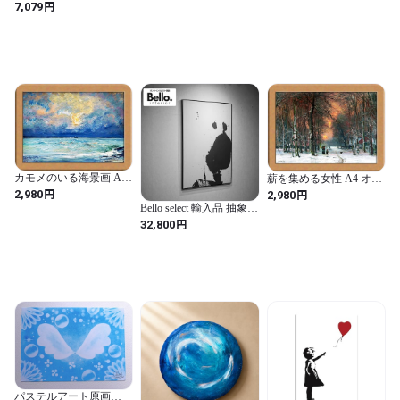
アートパネル 絵画 海 ハ
円
7,079
ア アート Disney セル画
事務所 カフェ 飲食店）
ワイ ポスター 風景画 壁
絵画
掛け 室内装飾 木枠付き
の完成品 (40x80cm
x1Pcs)
カモメのいる海景画 A4
薪を集める女性 A4 オラ
イタリア
ンダ
円
円
2,980
2,980
Bello select 輸入品 抽象画
プリントアート 壁掛け
円
32,800
アート 100×70 現代 美術
絵 絵画 インテリア モダ
ン ミニマル 和モダン
パステルアート原画