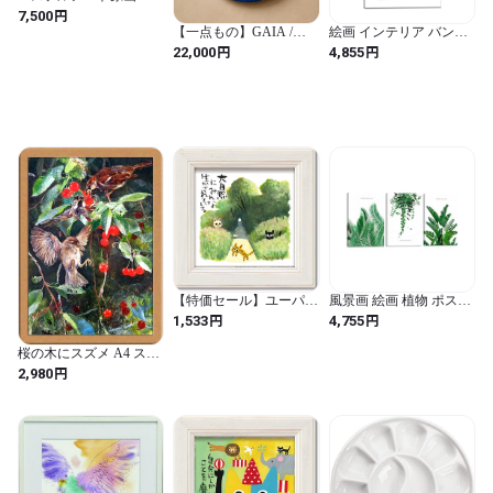
「天使の翼 〜Blue〜」
円
7,500
【一点もの】GAIA /
絵画 インテリア バンク
LUNA No.004｜手描きア
シー ポスター アートパ
円
円
22,000
4,855
ートオーシャンドラム
ネル 風船と少女 絵画 写
（20cm）
真 アートパネル 壁掛け
部屋飾り 背景絵画 美し
い贈り物 プレゼント-リ
ビング、ダイニング、寝
室、お風呂、オフィス、
バー 玄関装飾用絵画 木
枠付きの完成品
(40x60cm)
【特価セール】ユーパワ
風景画 絵画 植物 ポスタ
ー ミニアートフレーム
ー 緑 葉 水彩画 壁掛け
円
円
1,533
4,755
糸井忠晴 IT-00626
アート 幸運 玄関 絵画 お
風呂 壁 風水 子供部屋 飾
桜の木にスズメ A4 スウ
り絵 木枠付きの完成品
ェーデン
円
2,980
装飾 軽くて取り付けや
すい (30x40cmx3Pcs)