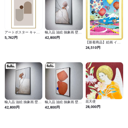
* PCのモニターにより実際の商品と色味が多少異なることがござ
います。

* 注文を受けてから、製作いたしますので、注文後の取り消しな
どはご遠慮願います

* 商品到着時に、破損不良がございました場合のみ交換の対象と
アートポスター キャン
輸入品 油絵 抽象画 壁掛
させていただきます。

バスアート 抽象画 ゴー
け アート 100×70 現代 美
円
円
5,742
42,800
ご注文前に必ずabout　をお読みいただき、ご納得の上ご購入く
ルド色アルミ合金フレー
術 絵 絵画 インテリア モ
【新着商品】絵画 イン
ム付き 絵画 芸術 韓国 お
ダン ナチュラル ミニマ
テリア 富士山 風景画 芝
ださいませ。

円
24,510
しゃれ かわいい 可愛い
ル
桜 気球 「いつまでも ど
キャンバスパネル モラ
⇒http://yusaishopart.thebase.in/about

こまでも」 山の絵 額入
ンディーカラー ヌーデ
り 玄関に飾る絵 風水 リ
ィーカラー (パターンD)
ビング 店舗 カフェ 飲食
店 受付 病院 待合室 運気
が上がる絵 空 白鳥 開店
-----------------

祝い 花以外 おしゃれ 家
【他】

族 ピンク 花 大きいサイ
ズ 日本製 (Lサイズ)
・領収書が必要な場合備考欄に記載してください。	

・配送方法はゆうパック、または西濃運輸とさせて頂きます。

（お選びいただけませんのでご注意ください。）
花天使
輸入品 油絵 抽象画 壁掛
輸入品 油絵 抽象画 壁掛
円
け アート 100×70 現代 美
け アート 110×80 現代 美
28,000
円
円
42,800
42,800
術 絵 絵画 インテリア モ
術 絵 絵画 インテリア モ
ダン ナチュラル ミニマ
ダン ミッドセンチュリ
ル
ー コンテンポラリー