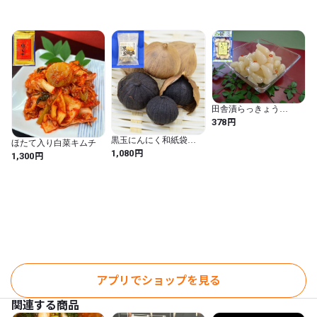
田舎漬らっきょう
（140g）
円
378
黒玉にんにく和紙袋
ほたて入り白菜キムチ
110g
円
1,080
円
1,300
アプリでショップを見る
関連する商品