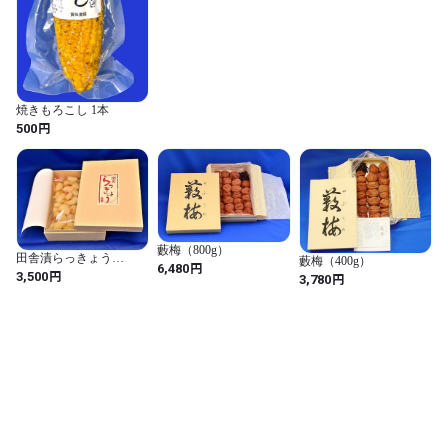
○少しくせがあるけど、シャープな辛味。単純なようで、複雑な
味。キムチ好きな私には一番！大好きです！［熊本 Ｕさん］

○パンチのある味！！美味しい！［東京 Ｙさん］

○辛さのなかに旨さがある。辛さがいいね。［埼玉 Ｔさん］

○ヤンニョムがうまい。深い辛さと甘みもありとにかくうまい。
焼きもろこし 1本
円
［神奈川　Uさん］

500
○ピリッとした辛さがくせになりそう！辛さの中にもうま味が凝
縮されていて本格的なキムチの味です。［神奈川　Uさん］

○辛さを感じられ、うまみのあるキムチです。［神奈川　Ｉさ
ん］
藪梅（800g）
田舎漬らっきょう
藪梅（400g）
円
6,480
（800g）
円
3,500
円
3,780