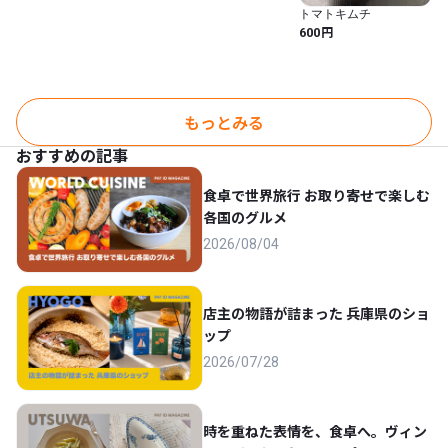
になりました。 ケジャ
トマトキムチ
ン チャンジャ キムチ
円
600
(１，カンジャンケジャ
ン500ｇを含む全6品)
(１，カンジャンケジャ
ン500ｇを含む全6品)
もっとみる
おすすめの記事
食卓で世界旅行 お取り寄せで楽しむ
各国のグルメ
2026/08/04
店主の物語が詰まった 兵庫県のショ
ップ
2026/07/28
時を重ねた表情を、食卓へ。ヴィン