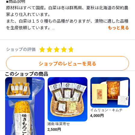
■商品説明	

原材料はすべて国産。白菜は冬は群馬県、夏秋は北海道の契約農
家より仕入れています。

また、白菜は１５０種もの品種がありますが、漬物に適した品種
を生産依頼しています。

もっと見る
下漬けをして白菜のうまみを凝縮させた白菜の、葉の一枚一枚の
間に韓国産唐辛子、にんにく・生姜・えび・あみ・大根・人参・
ニラ等をねかせたヤンニョムをていねいにぬりこみ、７日間低温
ショップの評価
で熟成させ具の旨みと白菜の旨みを引き出したキムチの逸品で
す。

ショップのレビューを見る
上品な辛さが食欲を刺激します。

このショップの商品
こちらのキムチは株でお届けします。

保存料・着色料は一切使用しておりません。

宅急便の時間指定や納品書不要も承ります（お届け先住所と購入
者住所が異なる場合は納品書は同梱しません）。

ご注文の際、備考欄にご要望の内容をご入力ください。

イムリョン・キムチ
円
4,000
■コメント	

湘南 味菜寄せ
○白菜のうまみがでていて、美味しい！［千葉 Ｅさん］

円
2,500
○食べ始めたら止まらない味かも。［神奈川 Ｆさん］
