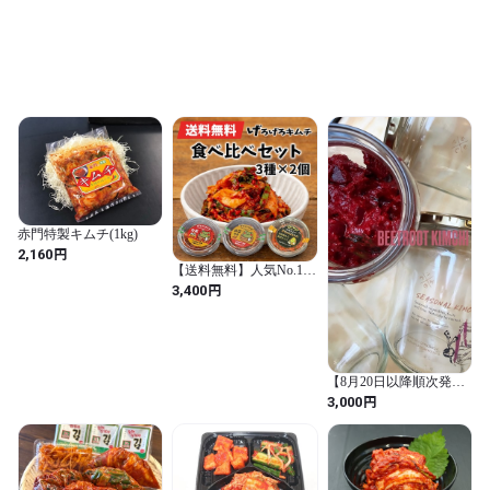
赤門特製キムチ(1kg)
円
2,160
【送料無料】人気No.1
げろげろキムチ 3種食べ
円
3,400
比べセット 180g×6｜中
辛・辛口・プレミアム
【8月20日以降順次発
送】ビーツキムチ
円
3,000