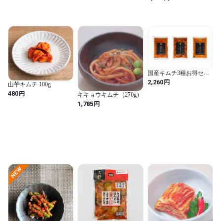
国産キムチ3種お得セッ
ト(3個入)
円
2,260
山芋キムチ 100g
円
480
キキョウキムチ（270g）
円
1,785