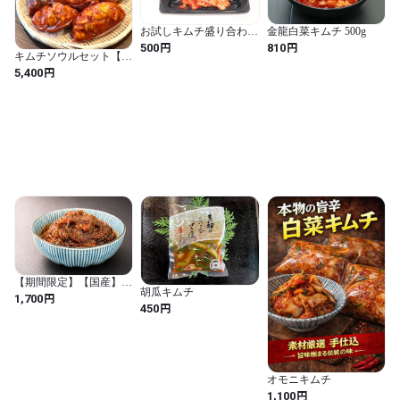
お試しキムチ盛り合わせ
金龍白菜キムチ 500g
（ネットショップ限定）
円
円
500
810
キムチソウルセット【送
料込、お買得、おすす
円
5,400
め、数量限定】
【期間限定】【国産】沖
胡瓜キムチ
縄県産生もずくキムチ
円
1,700
円
210g×２【２個セット】
450
オモニキムチ
円
1,100