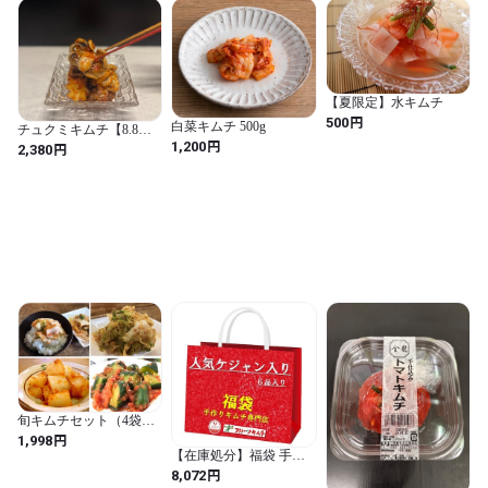
【夏限定】水キムチ
円
500
白菜キムチ 500g
チュクミキムチ【8.8〜
円
10発送予定】
1,200
円
2,380
旬キムチセット（4袋）
【送料全国一律200円・
円
1,998
ポストにお届け】（単体
【在庫処分】福袋 手作
商品）
りキムチ専門店 フルー
円
8,072
ツキムチ 今年もお世話