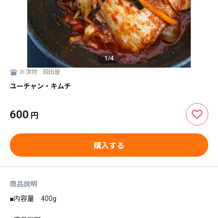
1
/
4
お漬物 岡田屋
ユーチャン・キムチ
600
円
購入する
商品説明
■内容量　400g
