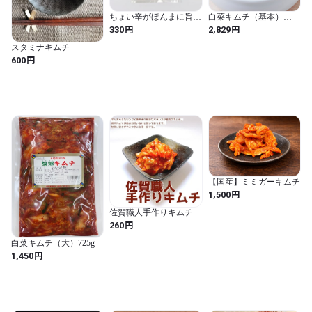
ちょい辛がほんまに旨い
白菜キムチ（基本）
三種のキムチ盛り合わ
（310g×3個）
円
円
330
2,829
せ。180g
スタミナキムチ
円
600
【国産】ミミガーキムチ
円
1,500
佐賀職人手作りキムチ
円
260
白菜キムチ（大）725g
円
1,450