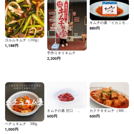
キムチの素「イカニモキ
ムチ」
円
880
ヨルムキムチ（310g）
円
1,188
手作りオイキムチ
円
2,200
キムチの素 甘口
カクテキキムチ（300
100g （冷凍）
ｇ）
円
円
600
600
ペチュキムチ 500g
円
1,000