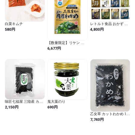
白菜キムチ
レトルト食品 おかず 魚
北海道製造 パウチセッ
円
円
580
4,800
ト さんま いわし ほっけ
等 詰め合わせ お取り寄
せ 防災 非常食 保存食 ギ
【数量限定】リケン ふ
フト 和食 簡単おかず (味
えるわかめちゃんプレミ
円
6,677
付けアレンジも加えた通
アム三陸 16g×10袋 (16グ
好みBセット / 12個)
ラム (x 10))
味匠七福屋 三陸産 カッ
鬼大葉のり
トわかめ 乾燥 国産 業務
円
円
2,150
690
用 100g×1袋 Lサイズ
乙女草 カットわかめ 1kg
乾燥 大容量 業務用 徳用
円
7,740
ワカメ 若布 海藻 肉厚 味
噌汁