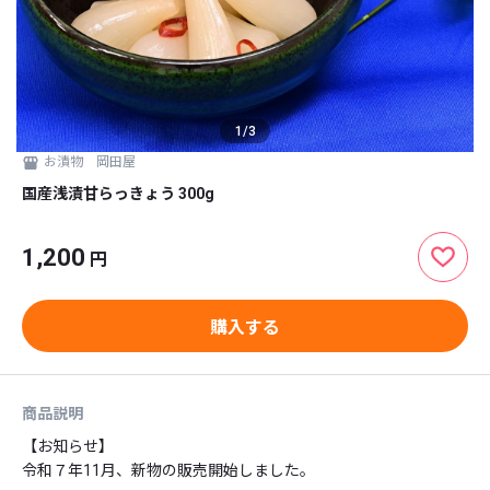
1
/
3
お漬物 岡田屋
国産浅漬甘らっきょう 300g
1,200
円
購入する
商品説明
【お知らせ】

令和７年11月、新物の販売開始しました。
