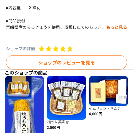
■内容量　　300ｇ

■商品説明

宮崎県産のらっきょうを使用。収穫したてのらっきょうを軽く醗
もっと見る
酵させる事により、らっきょう本来の甘味を引き出しました。そ
れを低温管理にて年間を通じてらっきょう本来の風味をお楽しみ
いただけます。

ショップの評価
らっきょう好きの方には堪らない１品になることでしょう。多く
のファンの方たちに喜ばれています。

ショップのレビューを見る
このショップの商品
宅急便の時間指定や納品書不要も承ります（お届け先住所と購入
者住所が異なる場合は納品書は同梱しません）。

ご注文の際、備考欄にご要望の内容をご入力ください。

イムリョン・キムチ
■コメント

円
4,000
○新らっきょうならではの風味がちゃんとあります。甘口でも甘
湘南 味菜寄せ
すぎず、新らっきょうの辛みもあります。自分で漬けるよりだん
円
2,500
ぜん美味しい。［東京　Mさん］
