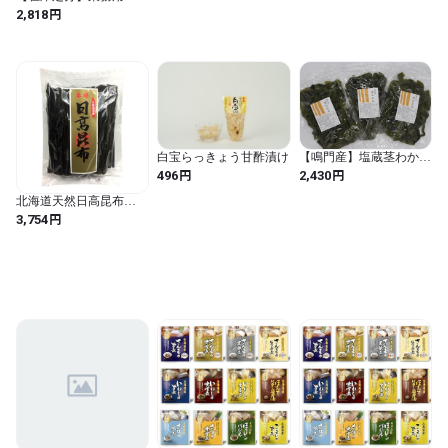
KUZE 彩り海藻サラダ
円
2,818
100g×2袋
白宝らっきょう甘酢漬け
【鳴門産】塩蔵茎わかめ
(中芯） 900g 3袋SET
円
円
496
2,430
北海道天然日高昆布
300g 大容量 便利なチャ
円
3,754
ック付き 煮物 出汁 おで
ん 昆布巻き