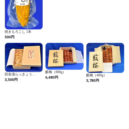
○甘口でも、しょうゆが入っているので日本人の口に合う甘酢
で、とても美味しいです。［東京　Yさん］

○塩のほうは、らっきょうそのものの美味しさが引き立ってい
て、他にはない味わいです。［埼玉　Oさん］
焼きもろこし 1本
円
500
藪梅（800g）
田舎漬らっきょう
藪梅（400g）
円
6,480
（800g）
円
3,500
円
3,780