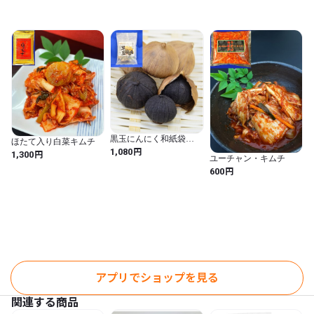
黒玉にんにく和紙袋
ほたて入り白菜キムチ
110g
円
1,080
円
1,300
ユーチャン・キムチ
円
600
アプリでショップを見る
関連する商品