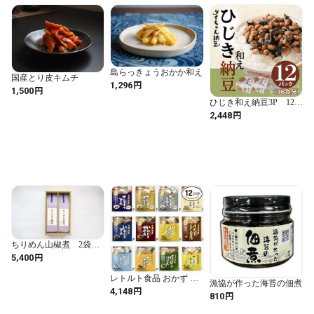
島らっきょうおかか和え
国産とり皮キムチ
円
1,296
円
1,500
ひじき和え納豆3P 12個
入
円
2,448
ちりめん山椒煮 2袋
（75g×2袋）桐箱入り
円
5,400
レトルト食品 おかず 魚
漁協が作った海苔の佃煮
北海道産 パウチセット
円
4,148
円
810
さんま いわし ほっけ等
詰め合わせ 防災 (定番の