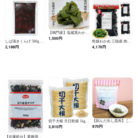
【鳴門産】塩蔵茎わかめ
(元茎） 900g
円
1,000
しば漬きくらげ 500g 徳
乾燥わかめ 三陸産 肉厚
用袋 【 漬物 佃煮 人気し
カット わかめ 国産 150g
円
円
2,188
4,170
ば漬け 柴漬け きくらげ
75g×2袋 訳あり 便利なチ
島乃香 つくだ煮 保存容
ャック付き 【 瀬川本店
器 味付け 保存袋 おにぎ
乾物専門問屋厳選 】
り おにぎり用 朝食 ご飯
のお供 お徳用 お弁当 つ
まみ おつまみ お茶漬け
ごはん 惣菜 】
【刻んだ出し昆布】こん
切干大根 天日乾燥 1kg x
ぶジェンヌ35g【羅臼・
2袋 業務用 大容量サイズ
円
円
870
3,810
利尻・真昆布の黄金比率
かね七
ブレンド】
【在庫処分】業務用