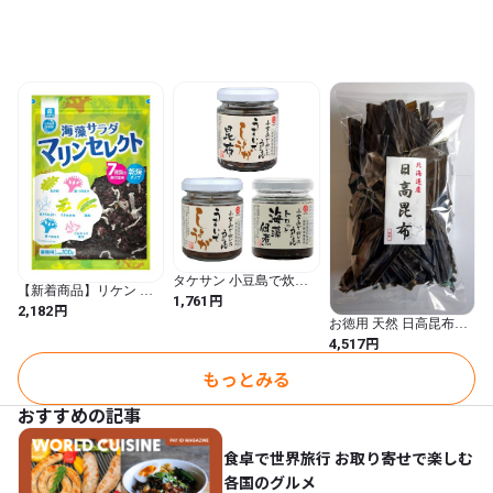
味付けを集めたAセット
/ 12個)
タケサン 小豆島で炊い
【新着商品】リケン 理
たご飯のお供３点セット
円
1,761
研ビタミン 海藻サラダ
円
2,182
(しょうが昆布/しょうが/
マリンセレクト 100g
お徳用 天然 日高昆布
海藻佃煮) 3本セット
（切） 500g 長さ15cm 乾
円
4,517
燥 業務用 大容量 出汁 煮
しめ 昆布巻き おでん み
もっとみる
ついし昆布 こんぶ
おすすめの記事
食卓で世界旅行 お取り寄せで楽しむ
各国のグルメ