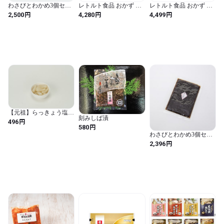
わさびとわかめ3個セッ
レトルト食品 おかず 魚
レトルト食品 おかず 魚
ト外箱なし（130g×3）
北海道産 パウチセット
北海道産 パウチセット
円
円
円
2,500
4,280
4,499
茎わかめ 佃煮 甘辛
さんま いわし ほっけ等
さんま いわし ほっけ等
詰め合わせ お取り寄せ
詰め合わせ お取り寄せ
防災 非常食 保存食 ギフ
防災 非常食 保存食 ギフ
ト 和食 簡単おかず (定番
ト 和食 簡単おかず (定番
の味付けを集めたAセッ
の味付けを集めたAセッ
ト / 12個)
ト / 12個)
【元祖】らっきょう塩漬
刻みしば漬
け
円
496
円
580
わさびとわかめ3個セッ
ト外箱なし（130g×3）
円
2,396
茎わかめ 佃煮 甘辛