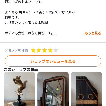
昭和中期のトルソーです。

よくある 白キャンバス張り＆鉄脚ではない所が

特徴です。

こげ茶のシルク張り＆木製脚。

ボディも女性ではなく男性です。

もっと見る
仕立て屋さんで使われていた物でしょう。

Hmm~mm

ショップの評価
別途送料がかかります。

ショップのレビューを見る
お問い合わせください。

このショップの商品
こちらの商品は売約済みとなりました。