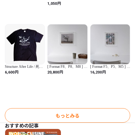
と）】
円
1,050
(WHITE)
Structure After Life / 死後
[ Format F8、P8、M8 ]
[ Format F5、P5、M5 ]
に残る構造
【 prèdoux a 】 Un
【 prèdoux a 】 Un
円
円
円
6,600
20,800
16,200
cadre en acrylique
cadre en acrylique
transparent où les vis ne
transparent où les vis ne
sont pas visibles, même vu
sont pas visibles, même vu
de côté.
de côté.
もっとみる
おすすめの記事