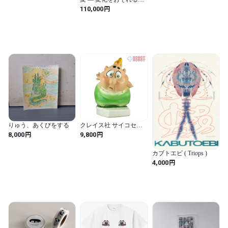
sont pas visibles, même vu
GOGO—
円
110,000
de côté.
りゅう、あくびをする
クレイス社 サイコセラ
ミック 下を覗くおっさ
円
円
8,000
9,800
ん 1960年代 ジャパン ※
難有り
カブトエビ ( Triops )
円
4,000