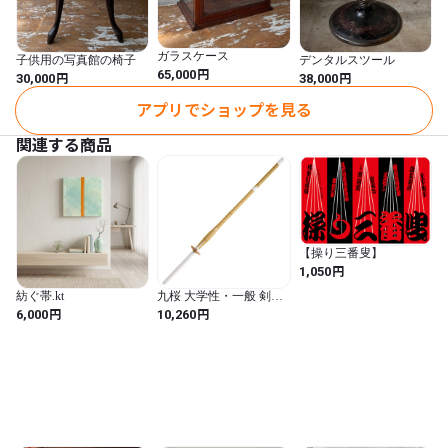
ガラスケース
子供用の写真館の椅子
デンタルスツール
円
65,000
円
円
30,000
38,000
アプリでショップを見る
関連する商品
【操り三番叟】
円
1,050
紡ぐ帯.kt
九桜 大学性・一般 剣道
竹刀(完成品) 規格39
円
円
6,000
10,260
T339