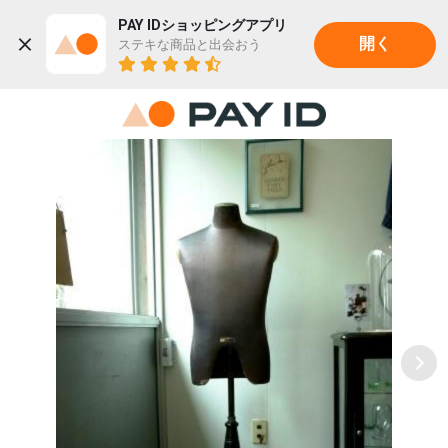
PAY IDショッピングアプリ
ステキな商品と出会おう
開く
22K