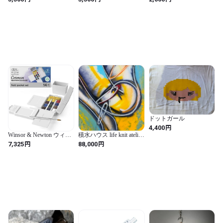
ドットガール
円
4,400
Winsor & Newton ウィン
積水ハウス life knit atelier
ザー&ニュートン 水彩絵
大阪北/Kenta Asakura/
円
円
7,325
88,000
具 コットマン ウォータ
initial impulse#54
ーカラー フィールドポ
ケットセット ハーフパ
ン 12色セット 18909639