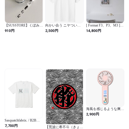
【SUSSTORE】くぼみの
向かい合う ニヤついた
[ Format F3、P3、M3 ]
中のmeaoongたち
パンダ
【 prèdoux a 】 Un cadre
円
円
円
910
2,500
14,800
maskingtape
en acrylique transparent où
les vis ne sont pas visibles,
même vu de côté.
海風を感じるような爽や
かなデザイン
円
2,900
Sasquatchfabrix. / B2B
Prints Track 13 - 14 Re :
円
7,700
【荒波に希不斗（きょう
The Inoue Brothers...