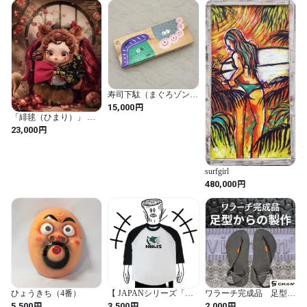
寿司下駄（まぐろゾン
ビ・黒酢生エビ）
円
15,000
「緋毬（ひまり）」 和
柄ポンチョ仕様・一点物
円
23,000
surfgirl
円
480,000
ひょうきち（4番）
【 JAPANシリーズ「忍
ワラーチ完成品 足型製
者」ラグラン 】
作 完全オーダーメイド
円
円
円
5,500
3,500
2,000