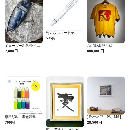
たくみ スマートチョー
ク 白 シロ 5mm
円
636
イェーガー新色/ライン
70s NIKE 浮世絵
アート社とコラボ企画
円
円
7,480
484,000
【K&K Night 】
専用顔料 着色顔料
[ Format F6、P6、M6 ]
10ml
【 prèdoux a 】 Un
円
円
700
20,500
cadre en acrylique
transparent où les vis ne
変 — 変化をおそれるな