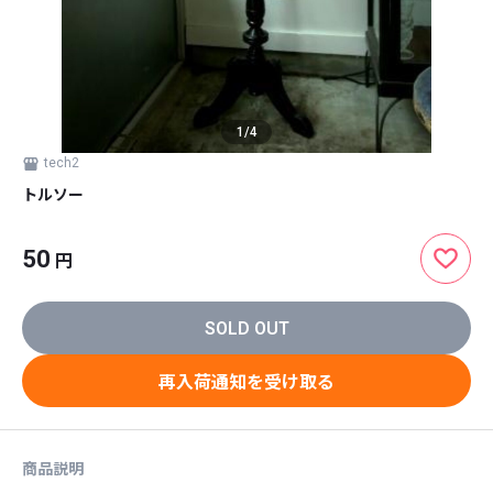
1
/
4
tech2
トルソー
50
円
SOLD OUT
再入荷通知を受け取る
商品説明