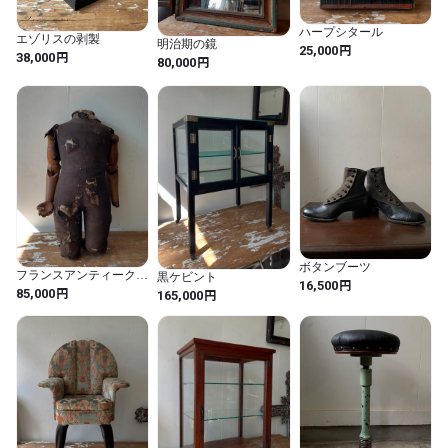
ハープシタール
エゾリスの剥製
明治期の鏡
円
25,000
円
38,000
円
80,000
ボタンブーツ
フランスアンティークマ
黒ケビント
円
16,500
ネキン
円
円
85,000
165,000