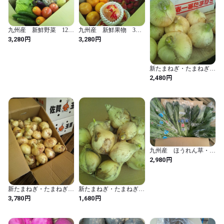
ります。

九州産 新鮮野菜 12品
九州産 新鮮果物 3品
●注意事項・備考

目 詰合せセット
目 詰合せセット
円
円
3,280
3,280
　販売期間4月中旬～8月下旬。

販売開始日、販売終了日は追ってご案内いたしますのでご確認く
ださい。

新たまねぎ・たまねぎ
内容が選果の際に発生するサイズが小さいもの、変形・傷有り、
佐賀県産 1ケース 約
円
2,480
5kg
貯蔵により茶色い皮の部分にのみ発生する黒カビ病が入ったもの
が中心となりますので、正規品に比べ、日持ちの面や痛み等が出
やすくなっております。ご理解の上お買い上げください。

【商品説明】

九州産 ほうれん草・小
　生産量が全国で第二位の佐賀県産のたまねぎ。佐賀県では3月
松菜・水菜 葉物野菜
円
2,980
から4月下旬にかけて収穫されそのまま出荷される「新たまね
3品目 詰合せセット
ぎ」から、5月から10月上旬ぐらいまで貯蔵出荷される「たまね
ぎ」まで、約８ヶ月間ほどがたまねぎのシーズンになります。

新たまねぎ・たまねぎ
新たまねぎ・たまねぎ
　これはその規格外品、いわゆる「訳あり」です。こちらは約
佐賀県産 1ケース 約
佐賀県産 規格外品 1
円
円
3,780
1,680
10kg
ケース 約5kg
10kg入になります。

　内容は、形が悪いものや分球や抽台などなり、大きさも不揃い