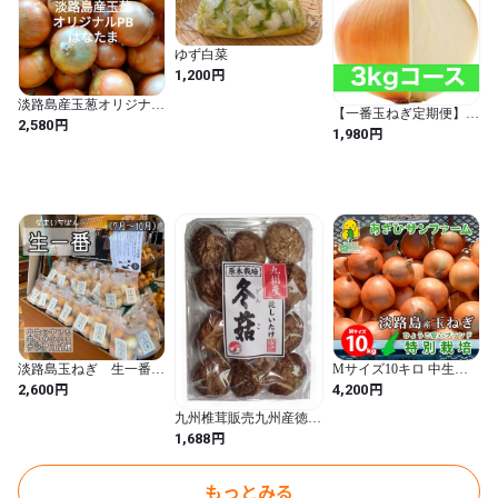
ゆず白菜
円
1,200
淡路島産玉葱オリジナル
【一番玉ねぎ定期便】３
ブランド 「はなたま」
円
2,580
kgコース：１ヵ月に１回
円
1,980
5kg たまねぎタマネギ玉
お届け 送料込み
ねぎオニオンonion
淡路島玉ねぎ 生一番
Mサイズ10キロ 中生品
３kg 送料・税込み
種～晩生品種 淡路島た
円
円
2,600
4,200
まねぎ 特別栽培
九州椎茸販売九州産徳用
どんこ椎茸 40g
円
1,688
もっとみる