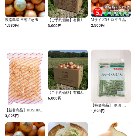
淡路島産 玉葱 5kg 玉ね
Mサイズ5キロ 中生品種
【ご予約価格】有機JAS
ぎたまねぎタマネギオニ
～晩生品種 淡路島たま
認証 北海道くんねっぷ
円
円
円
1,580
2,500
3,000
オン
ねぎ 特別栽培
産 オーガニック玉ねぎ
10kg ※配送日指定不可
【ご予約価格】有機JAS
認証 北海道くんねっぷ
円
6,000
産 オーガニック玉ねぎ
20kg ※配送日指定不可
【特価商品】[冷凍]
kyoka カットインゲン
円
【新着商品】HOSHIKO
1,523
500g×2 (500g / 2袋)
乾燥野菜 玉ねぎ ( スライ
円
3,025
ス ) 200g 味噌汁 スープ
(200グラム (x 1) / 野菜)