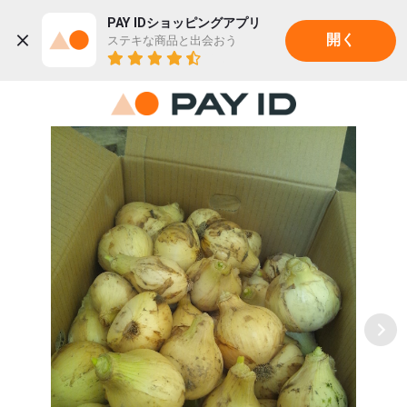
PAY IDショッピングアプリ
ステキな商品と出会おう
開く
22K