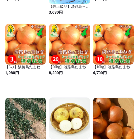
特別栽培 中生品種 晩生
5kg 産地直送｜加熱でと
品種 M~2L混合
ろける甘さ
【最上級品】淡路島玉ね
ぎ（中生ターザン）10kg
円
3,680
サイズ色々 秀品
【3kg】淡路島たまねぎ
【20kg】淡路島たまねぎ
【10kg】淡路島たまねぎ
ひょうご安心ブランド
ひょうご安心ブランド
ひょうご安心ブランド
円
円
円
1,980
8,200
4,700
特別栽培 中生品種 晩生
特別栽培 中生品種 晩生
特別栽培 中生品種 晩生
品種 M~2L混合
品種 M~2L混合
品種 M~2L混合