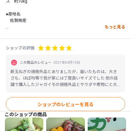
ス　約10kg

●産地名

　佐賀県産

もっと見る
●内容量

　1ケース約10kg

ショップの評価
●規格・サイズ

　規格外品のため大小混み、変形・傷有り、貯蔵より茶色い皮の
この商品のレビュー
2021年04月19日
部分にのみ発生する黒カビ病が入ったものも有り。

新玉ねぎの規格外品とありましたが、届いたものは、大き
さも、ほぼ均等で我が家には丁度良いサイズでした 他の店
●保存方法

舗で購入したジャガイモの規格外品とサラダや煮物にと大
　生鮮食品であるため、到着後はすぐに開封し、日の当たらない
変美味しく頂きました。新玉ねぎなので痛みやすくなる
涼しい所で保存してください。

為、お裾分けなど、毎日が新玉ねぎ三昧でしたが、旬のも
のを安く購入でき良かったです。美味しく育てて下さった
●配送・梱包

ショップのレビューを見る
農家の方々ありがとうございました♪
　常温での配送となります。

このショップの商品
出荷されたままの状態、または10kg用の箱に詰め替えてお届け
します。

梱包用の箱はコスト軽減のために使用済みを再利用する場合があ