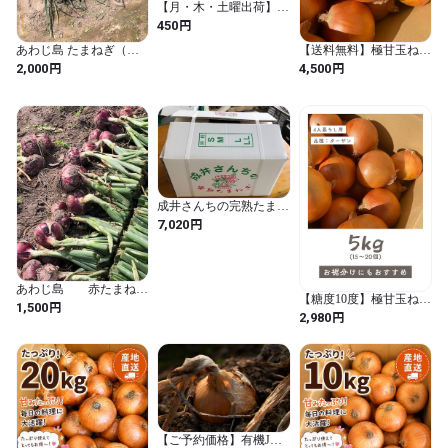
【月・木・土曜出荷】有
機たまねぎ
円
450
あわじ島 たまねぎ（タ
【送料無料】極甘玉ねぎ
ーザン） 10ｋｇ（箱込
10kg
円
円
2,000
4,500
み）
成井さんちの完熟たまね
ぎ20㎏ 七宝 送料込
円
7,020
あわじ島 赤たまね
【糖度10度】極甘玉ねぎ
ぎ 5ｋｇ
円
1,500
5kg
円
2,980
【ご予約価格】有機JAS