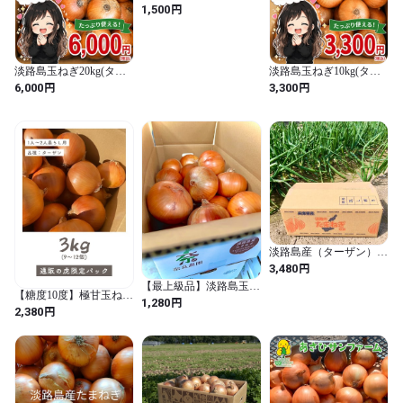
認証 北海道くんねっぷ
円
1,500
産 オーガニック玉ねぎ
5kg ※配送日指定不可
淡路島玉ねぎ20kg(ター
淡路島玉ねぎ10kg(ター
ザン)
ザン)
円
円
6,000
3,300
淡路島産（ターザン）
玉ねぎ 5キロ 送料込
円
3,480
み
【最上級品】淡路島玉ね
【糖度10度】極甘玉ねぎ
ぎ（中生ターザン）3kg
円
1,280
3kg
円
サイズ色々
2,380