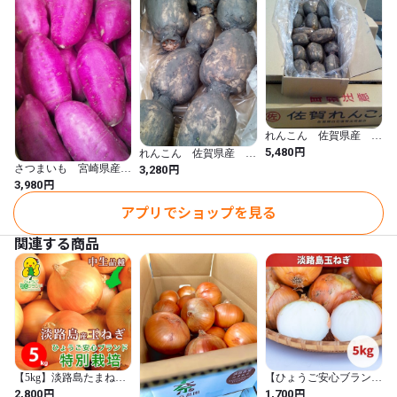
ですが、味は全く秀品と変わりません!!

　佐賀県産の玉ねぎは他県産の玉ねぎと比べると辛みが少なく、
また柔らかいので、煮物・炒め物だけでなくサラダなどの生食に
は最高です!!

　内容が選果の際に発生するサイズが小さいもの、変形・傷有
り、貯蔵により茶色い皮の部分にのみ発生する黒カビ病が入った
ものが中心となりますので、正規品に比べ、日持ちの面や痛み等
れんこん 佐賀県産 1
が出やすくなっております。ご理解の上お買い上げください。

ケース 約4kg
円
5,480
れんこん 佐賀県産 1
　Tanaka Sho-tenでは、佐賀県産の新たまねぎ・たまねぎ規格
ケース 約2kg
円
さつまいも 宮崎県産・
3,280
九州各県産 1ケース
円
外品（訳あり）を市場からそのままお届けいたします。

3,980
約5㎏
　日曜、祝祭日及び水曜日は市場がお休みの為出荷できませんの
アプリでショップを見る
で、予めご了承ください。
関連する商品
【5kg】淡路島たまねぎ
【ひょうご安心ブランド
ひょうご安心ブランド
認定】淡路島産 玉ねぎ
円
円
2,800
1,700