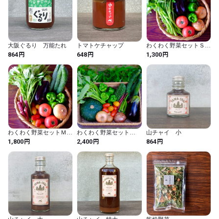
大阪ぐるり 万能たれ
トマトケチャップ
わくわく野菜セットＳ
（５種類）宅急便バージ
円
円
円
864
648
1,300
ョン【金曜日発送】
わくわく野菜セットＭ
わくわく野菜セット
山チャイ 小
（７〜８種類）宅急便バ
L（１０種類）宅急便バ
円
円
円
1,800
2,400
864
ージョン【金曜日発送】
ージョン【金曜日発送】