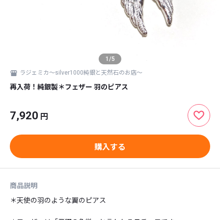
1
/
5
ラジェミカ〜silver1000純銀と天然石のお店〜
再入荷！純銀製＊フェザー 羽のピアス
7,920
円
購入する
商品説明
＊天使の羽のような翼のピアス
