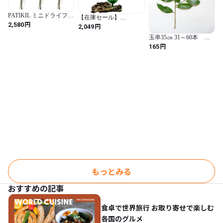
PATIKIL ミニドライフラ
【在庫セール】
ワーブーケ 6個入り 勿忘
円
2,580
MUYYIKA 水槽用 人工
円
2,049
草（ワスレナグサ）自然
水草 仿真植物 飾り オー
野花 ボーホー風 クラフ
玉串35㎝ 31～60本 神
ナメント アクアリウム
ト DIY フォトプロップ
事用本榊
円
装飾 水槽内装 アクセサ
165
ス ギフト 結婚式 飾り 用
リー （1枚組） (1枚組 / 5
イエロー
cm)
もっとみる
おすすめの記事
食卓で世界旅行 お取り寄せで楽しむ
各国のグルメ