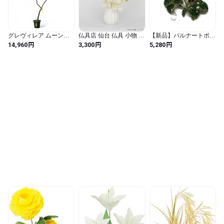
グレヴィレア ムーンラ
仏具店 仙台 仏具 小物 造
【新品】パルナートポッ
イト 11 実生8年 7号鉢
花・仏花 『 MF（メモリ
ク モダンローズブロー
円
円
円
14,960
3,300
5,280
129cm ネイティブプラン
アルフラワー）陽 II 』
チ
ツ(オージープランツ)