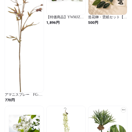
【特価商品】YWMJZEU
造花榊・雲紙セット【お
4 点セット 人工水草セッ
札立て取替用】
円
円
1,896
500
ト お手入れ簡単 流木水
槽飾り 魚にやさしい 水
槽レイアウト流木 色あ
せにくい 爬虫類ケース
飾り 照明不要 アクアリ
ウム人工水草 亀用
(TZ076沈木 4点セット /
TZ076沈木 4点セット)
アマニスプレー FG-
5213 BR 4961823435607
円
770