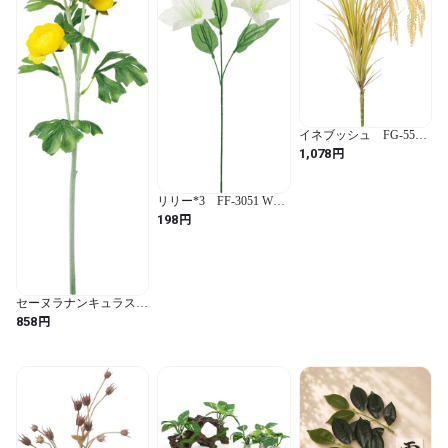
イネブッシュ FG-5531
BE 4961823162183
円
1,078
リリー*3 FF-3051 W
4961823460371
円
198
セーヌラナンキュラスス
プレー FA-7594 Y
円
858
4961823154997