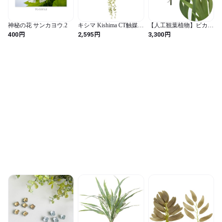
神秘の花 サンカヨウ.2
キシマ Kishima CT触媒
【人工観葉植物】ビカク
フェイクグリーン 消臭
シダ (L42cm) (tt1610fg)
円
円
円
400
2,595
3,300
人工観葉植物 オブジェ
雑貨 壁 アート 装飾 おし
ゃれ グリーン ペット イ
ンテリア雑貨 かわいい
癒やし カントリー ナチ
ュラル 空気清浄 防汚 触
媒 人工植物 イミテーシ
ョングリーン アイビー
壁面装飾 KH-61261