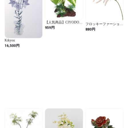
【人気商品】CIYODO
フロッキーファーショー
水槽飾り 人工水草
円
959
ト FG-5250 BE
円
880
6.10X3.62X2.36インチ プ
4961823473128
ラスチック製 水族館装
飾 小型水槽用 用品 用人
Kikyou
工草 水生植物レイアウ
円
16,500
ト (グリーン / 15.5cm x
9.2cm x 6cm)