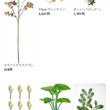
Yhpup ヴィンテージ レ
ポッシュリビング ハン
トロ 古い ステンレス 鋼
ギングエアープランツS
円
円
3,321
1,791
の 葉 ロング ハンギング
80915 グリーン
ドロップ イヤリング
15×18×42cm
PVD メッキ アレルギー
防止 金属 スタイリッシ
ュな ジュエリー フラン
ス（YH4263A Gold）
カラードグラススプレ
ー FG-5434 BR
円
418
4961823149023