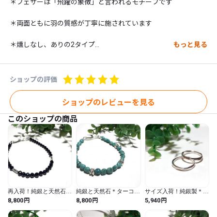
＊フェザーは「飛躍の象徴」と言われるモチーフです

＊両面ともに羽の質感が丁寧に施されています

＊燻しなし、ありの2タイプ

もっと見る
＊サイズ全長約3cm(羽部分のみ約1.5cm)

ショップの評価
＊同シリーズポストタイプピアス、ペンダントもございます。
（別ページ）

ショップのレビューを見る
このショップの商品
✴︎sv1000純銀製

金属アレルギーの方も安心です。

✴︎純銀とは

再入荷！純銀と天然石＊
純銀と天然石＊ターコイ
サイズ入荷！純銀製＊重
ブラックスピネルブレス
ズブレスレット
ね付けにも◎人気 スリ
円
円
円
8,800
8,800
5,940
通常のシルバーアクセサリー(SV925＝92.5%の銀。他、銅やニッ
レット 8月誕生石
ムカットリング
ケルが含まれる)と違い、SV1000は銀のみで作られ銅やニッケル