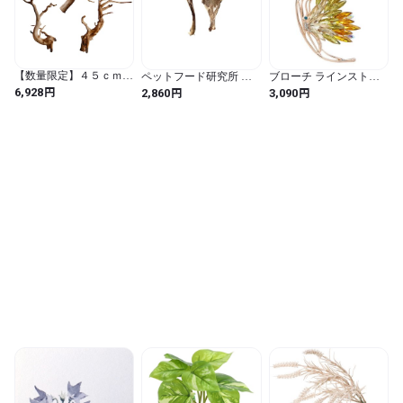
【数量限定】４５ｃｍ水
ペットフード研究所 【
ブローチ ラインストー
槽用 流木３本セット
国産 無添加 】 小型犬 中
ン 蝶 バタフライ インセ
円
円
円
6,928
2,860
3,090
（ナチュラル色）
型犬 大型犬 鹿レッグボ
クト 昆虫 レディース 綺
【AQUASHOP wasabi】
ーン 足骨 グルテンフリ
麗 エレガント
アクアリウム用・水草水
ー 鹿骨 犬のおやつ 犬用
槽用流木 水草レイアウ
(肩甲骨セット)
ト水槽用茶枝流木 (ナチ
ュラル / ４５ｃｍ)