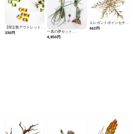
エレガントポインセチア
ピックCHP CVD-173
【限定数アウトレット】
円
462
4961823513985
一真の夢セット
カメリアSサイズ(６個
円
330
Ver.3（チランジア厳選3
入)
円
4,850
種・特製サンキャッチャ
ー付きアート仕立て）