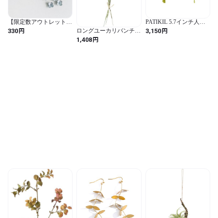
【限定数アウトレット】
PATIKIL 5.7インチ人工
カメリアSサイズ(６個
柳の葉 100本フェイク緑
円
円
ロングユーカリバンチ
330
3,150
入)
ガーランド ウェディン
FG-5246 GR
円
1,408
グブーケやリース装飾用
4961823472824
ライト茶色