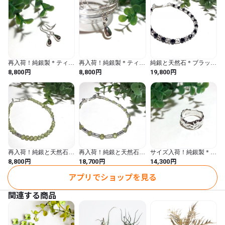
を含まないので、金属アレルギーの方も安心してお使い頂けま
す。

また、不純物を含まない白い輝きが特徴で変色しにくいので、お
手入れもカンタンです♪

再入荷！純銀製＊ティア
再入荷！純銀製＊ティア
純銀と天然石＊ブラック
仙台駅東口にてSHOP営業中！

ドロップピアス
ドロップペンダント
スピネル×純銀パーツブ
円
円
円
8,800
8,800
19,800
〒983-0852

レスレット 8月誕生石
宮城県仙台市宮城野区榴岡4-5-1

福島屋ビル1階

Lajemmicaラジェミカ

(アイリッシュパブTHE HA'PENNY BRIDGEさんの隣に併設です♪)

お近くの方はぜひ店舗にもお越しくださいませ。
再入荷！純銀と天然石＊
再入荷！純銀と天然石＊
サイズ入荷！純銀製＊ツ
ペリドットブレスレット
ペリドット×純銀パーツ
チ目リング メンズにも
円
円
円
8,800
18,700
14,300
8月誕生石
ブレスレット【送料無
◎【送料無料】
料】
アプリでショップを見る
関連する商品