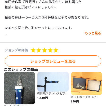
有田焼作家『西 隆行』さんの作品からこぼれ落ちた

釉薬の粒を頂きピアスにしました。

釉薬の粒は一つ一つ大きさ形色味など全てが異なります。

なるべく同じ色、形をセットにしております。

もっと見る
■素材 

ピアスポスト素材　：チタン

ショップの評価
■サイズ 

釉粒からピアスポストの先端まで：約2㎝

ショップのレビューを見る
釉粒の直径：約1㎝

このショップの商品
■この商品の使用上の注意点

体質により、かゆみやかぶれを生じる場合があります。

皮膚に異常を感じた時は、ご使用を止めていただき専門医へご相
談下さい。

有田焼ステンレスピアス
双葉 藍色
ギフトボックス（小）
円
1,540
アクセサリーは繊細な作りになっております。

円
170