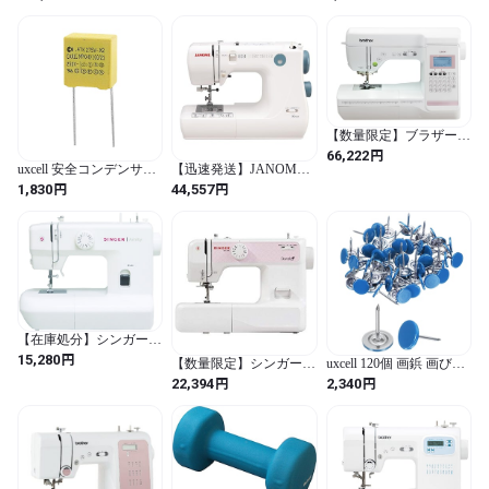
ェーブロックミシン
レ シェイプアップ
【ベビ－ロックミシン】
baby-lock （ジューキ）
糸取物語 【ＢＬ-６９Ｗ
Ｊ】
【数量限定】ブラザーコ
ンピューターミシン
円
66,222
LS800
uxcell 安全コンデンサー
【迅速発送】JANOME
ポリプロピレン 0.47uF
ジャノメ 電子ミシン
円
円
1,830
44,557
X2 MPX イエロー 10個
N700 ハードカバー付き
入り
【在庫処分】シンガー
(SINGER) 電動ミシン
円
15,280
【数量限定】シンガー
uxcell 120個 画鋲 画びょ
Amity SN20A, ホワイト
電子ミシン Dorothy ホワ
う 押しピン 釘 ヘッド直
円
円
22,394
2,340
(ホワイト)
イト/ピンク SN-1PK
径11mm 全長17mm フラ
ット 鉄製 太鼓鋲 室内装
飾 手工芸品 家具 ソファ
ー シューズ ドア ヘッド
ボード 椅子用 ブルー