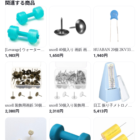
関連する商品
発送方法は定形外郵便で配送時の紛失事故など補償はできかねま
す。 

補償有りは送料が異なってきますが、

宅急便、ゆうパックご希望の方は注文前にメッセージにてご相談
ください。
[Levarage] ウォーターダ
uxcell 40個入り 画鋲 画び
HUABAN 20個 2KV332
ンベル ブルー 2個セット
ょう 押しピン 釘 ヘッド
2KV 332 3300PF 3.3NF
円
円
円
1,983
1,650
1,940
日本製
直径11mm 全長17mm ラ
20% 高電圧セラミックコ
ウンド 鉄製 太鼓鋲 室内
ンデンサ
装飾 手工芸品 家具 ソフ
ァー シューズ ドア ヘッ
ドボード 椅子用 ライト
黒
uxcell 装飾用画鋲 50個セ
uxcell 50個入り装飾用タ
日工 振り子メトロノー
ット 19mm×30mm フラッ
ックピン 5/8"×13/16"フ
ム スタンダード light ア
円
円
円
2,380
2,310
5,413
トヘッド 家具用装飾釘
ラットヘッド家具用押し
クアマリン 714
ブロンズ色
ピン 木製壁家具用装飾
釘 シルバー