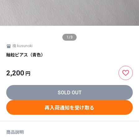
1
/
3
楠 kusunoki
釉粒ピアス（青色）
2,200
円
SOLD OUT
再入荷通知を受け取る
商品説明