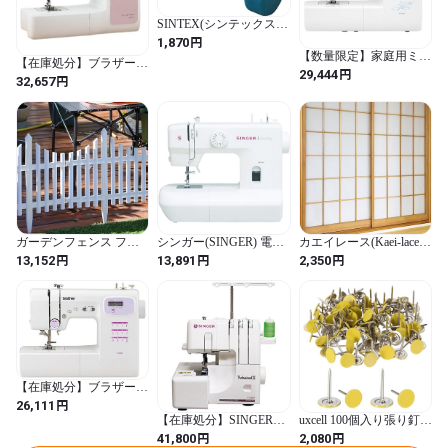
SINTEX(シンテックス)
(シンテックス) ダンベル
円
1,870
カラーアレー 3kg
【数量限定】家庭用ミシ
【在庫処分】ブラザー工
STW063
ン本体 『ブラザー
円
29,444
業(Brother Industries) コン
円
32,657
PS203X』 brother ブラザ
ピュータミシン
ー コンピューターミシ
OB550SX(CPN3104) ワ
ン
イドテーブル、フットコ
ントローラー付き
ガーデンフェンス フェ
シンガー(SINGER) 電動
カエイレース(Kaei-lace)
ンス ガーデンファニチ
ミシン Amity SN20A, ホ
加栄レース(Kaei Lace)
円
円
円
13,152
13,891
2,350
ャー 8個 8個セット セッ
ワイト
【障子に貼るレース 無
ト販売 クラシックデコ
地 2枚入り】30031 破れ
レーションフェンス 理
ない障子紙 遮熱 花粉キ
想の庭 庭の装飾 屋外装
ャッチ 断熱 採光性 通気
飾 フロア ガーデニング
性 作業簡単 日本製
おしゃれ 清楚 綺麗 華や
か 園芸用品 ホワイト製
【在庫処分】ブラザーコ
ンピューターミシン
円
26,111
「PS102X（ピンク）」
【在庫処分】SINGERシ
uxcell 100個入り張り釘
「PS105/PS102」に新機
ンガー プロフェッショ
7/16" x 11/16"平頭押しピ
円
円
41,800
2,080
種登場！
ナル2 1本針3本糸ロック
ン 木製壁家具用装飾釘