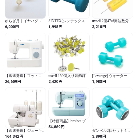
ゆらぎ月｜イヤハグ（耳
SINTEX(シンテックス)
uxcell 2個47uf周波数分離
をハグするイヤリング）
(シンテックス) ダンベル
コンデンサー250Vアキ
円
円
円
6,000
1,998
3,210
カラーアレー 3kg
シャルオーディオスピー
STW063
カークロスオーバー
MKPフィルムコンデン
サー
【迅速発送】フットコン
uxcell 150個入り装飾釘セ
[Levarage] ウォーターダ
トローラー付き JUKI 電
ット 11mmx17mm 平頭押
ンベル ブルー 2個セット
円
円
円
26,609
2,420
1,983
動ミシン 簡単操作 初心
しピン 家具用装飾釘 ソ
日本製 約1キロ
者向け コンパクト 入学
ファ・ヘッドボード用
入園 子育て HZL-40NS
淡黄色
【特価商品】brother ブラ
ザー 電子 ミシン テディ
円
54,889
55 （CPV0305)
【迅速発送】ジューキ
ダンベル2個セット 4㎏
(JUKI) ２本針４本糸ウ
筋力トレーニング 筋ト
円
円
164,342
3,890