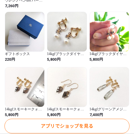
衝撃が加わると破損する恐れがありますのでお取扱いには十分に
ウレシノペンdot ハーフ
★B級品
円
7,260
ご注意ください。

また、破損した商品は危険ですのでご使用にならないでくださ
い。

金属部分は酸化による変色、

染色した部品は水や汗、摩擦などにより変色や衣服などに

色移りする場合がありますので、あらかじめご了承ください。

ギフトボックス
14kgfブラックダイヤラ
14kgfブラックダイヤラ
フロックと淡水パールイ
フロックと淡水パールピ
円
円
円
写真は少し加工しております。実物に近いものを使用しておりま
220
5,800
5,800
ヤリング
アス
すが

パソコン環境によって色味に異なる違いがあることをご理解下さ
い。 

衛生的な面より、ご購入後の返品交換はご遠慮いただいておりま
すので、

ご了承お願いいたします。

14kgfスモーキークォー
14kgfスモーキークォー
14kgfグリーンアメジス
ツイヤリング
ツピアス
トイヤリング
円
円
円
5,800
5,800
7,400
■送付方法 

基本的に定形外郵便でお送りします。 

アプリでショップを見る
お好きな送付方法をお選びください。
