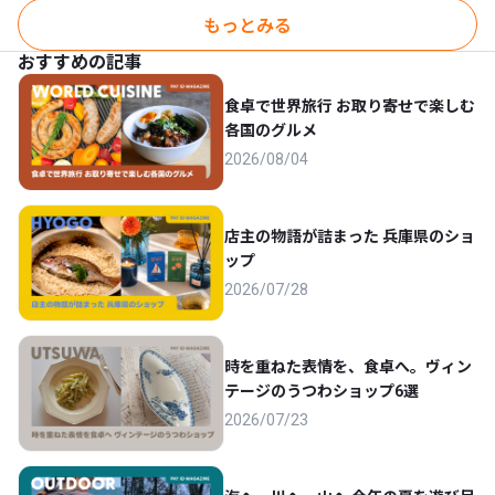
ミシン フットコントロ
薄黄色
もっとみる
ーラー式 S-700DF ホワ
イト
おすすめの記事
食卓で世界旅行 お取り寄せで楽しむ
各国のグルメ
2026/08/04
店主の物語が詰まった 兵庫県のショ
ップ
2026/07/28
時を重ねた表情を、食卓へ。ヴィン
テージのうつわショップ6選
2026/07/23