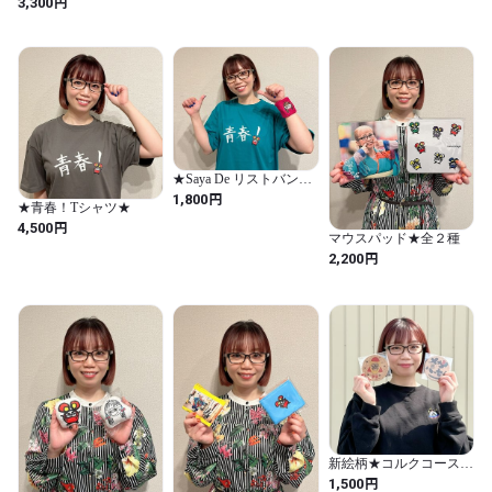
円
3,300
※他サイトでは販売しておりません。

「朝倉さや専門店」と手売りのみの限定商品★
★Saya De リストバンド
★
円
1,800
★青春！Tシャツ★
円
4,500
マウスパッド★全２種
円
2,200
新絵柄★コルクコースタ
ー★２種
円
1,500