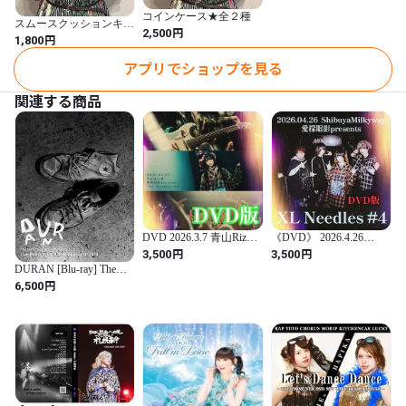
コインケース★全２種
スムースクッションキー
円
2,500
ホルダー★全２種
円
1,800
アプリでショップを見る
関連する商品
DVD 2026.3.7 青山RizM
《DVD》 2026.4.26
XL Needles#2
Shibuya Milkyway XL
円
円
3,500
3,500
Needles#4
DURAN [Blu-ray] The
Venomous Rift in
円
6,500
Humanity Tour Live from
LIQUIDROOM August 30
2024