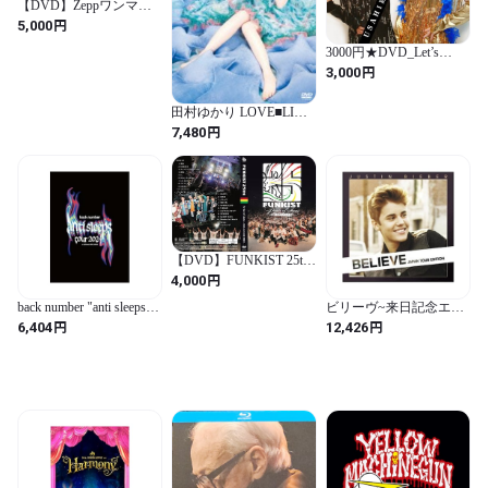
【DVD】Zeppワンマン
ライブ
円
5,000
3000円★DVD_Let’s
Dance★Dance
円
3,000
田村ゆかり LOVE■LIVE
*Fall in Love* [DVD]
円
7,480
【DVD】FUNKIST 25th
Pride of Lions 2025.5.24
円
4,000
日比谷野音
back number "anti sleeps
ビリーヴ~来日記念エデ
tour 2024" at SAITAMA
ィション - ジャスティ
円
円
6,404
12,426
SUPER ARENA (通常盤)
ン・ビーバー (DVD付)
(3枚組) [DVD]