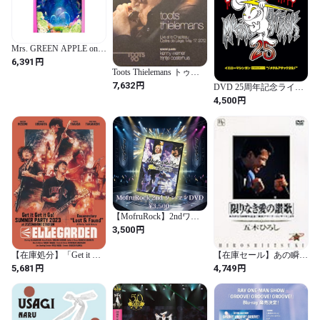
Mrs. GREEN APPLE on
“Harmony” [Blu-ray]
円
6,391
Toots Thielemans トゥー
ツ・シールマンス - Live
円
7,632
DVD 25周年記念ライ
At Le Chapiteau, Opèra De
ブ"⚡メタルアタック２５
円
4,500
Liège, May 17, 2012 (Toots
⚡"BASE限定ミニトート
90) Blu-ray Disc
バッグ付き！
【MofruRock】2ndワン
マンライブDVD #憧れを
円
3,500
超えていけ
【在庫セール】あの瞬間
【在庫処分】「Get it Get
の声がきこえる(1) 五木
it Go! SUMMER PARTY
円
円
4,749
5,681
ひろし限りなき愛の讃歌
2023 at ZOZOMARINE
[DVD]
STADIUM」 +
「ELLEGARDEN : Lost &
Found」(2枚組) [DVD]