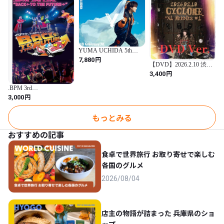
YUMA UCHIDA 5th
Anniversary LIVE 「Y」
円
7,880
[Blu-ray]
【DVD】2026.2.10 渋谷
CYCLONE ”XL Needles
円
3,400
#1”
.BPM 3rd
LIVE「BACK←TO THE
円
3,000
FUTURE→」 LIVE DVD
もっとみる
おすすめの記事
食卓で世界旅行 お取り寄せで楽しむ
各国のグルメ
2026/08/04
店主の物語が詰まった 兵庫県のショ