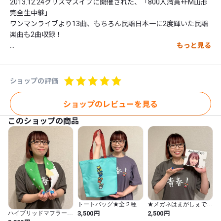
2013.12.24クリスマスイブに開催された、「800人満員+FM山形
完全生中継」

ワンマンライブより13曲、もちろん民謡日本一に2度輝いた民謡
楽曲も2曲収録！

もっと見る
さらにさらに、 USENランキング1位楽曲「東京」5位に輝いた
「やさしい応援歌」4位の「ありがとさま」　。。。

フルPVを収録！！

ショップの評価
ライブ前からライブ後、秘蔵の動画も盛りだくさん。

18歳で上京した山形娘、涙涙の記録です。

ショップのレビューを見る
このショップの商品
DVDのジャケットやブックレットには朝倉さや直筆のメッセージ
やイラスト、本人が選んだ写真が。内容にも、沢山のアイデアや
想い、愛が詰まっています♪

タイトルは「朝倉さやの構成要素は主に笑顔と歌で出来ている
が、知られていない部分も良かれと思いDVDを作りました」

ジャケットの文字は朝倉さや本人の手書き♪ 

トートバッグ★全２種
★メガネはまがしぇでけ
ろ！スタンド★
円
円
ハイブリッドマフラータ
3,500
2,500
オル★全２種