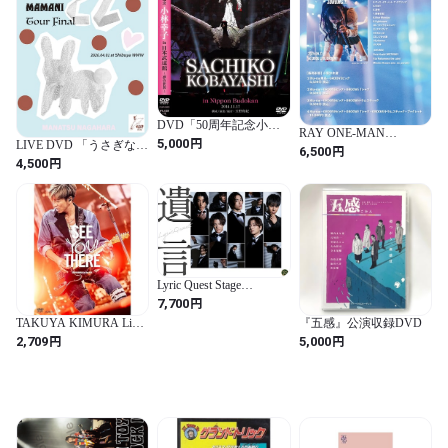
DVD「50周年記念小林
RAY ONE-MAN
幸子in日本武道館」
円
5,000
LIVE DVD 「うさぎなる
SHOW「GROOVE!
円
6,500
ままに」Release Tour
GROOVE! GROOVE!」
円
4,500
Final at 2026.04.01 渋谷Ｗ
Blu-ray
ＷＷ
Lyric Quest Stage
Collection 舞台「遺⾔」
円
7,700
Blu-ray
TAKUYA KIMURA Live
『五感』公演収録DVD
Tour 2024 SEE YOU
円
円
2,709
5,000
THERE [初回限定盤]
[2DVD + 豪華ブックレ
ット]