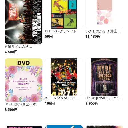
JT Howto グランドトリ
いきものがかり 路上ラ
ック【趣味、実用 中古
イブ at 武道館 / いきもの
円
円
59
11,489
DVD】レンタル落ちmr-
がかり meets 情熱大陸
231919-222
(完全生産限定盤) (Blu-
直筆サイン入り
ray) - いきものがかり (特
【DVD】LIVE
円
典なし)
4,500
DVD「ONEMAN LIVE
AT LIQUIDROOM -
TOYROCK
INVASION-」
ALL JAPAN SUPER
HYDE [INSIDE] LIVE
KIDS DANCE CONTEST
2024 -EXTRA- (初回限定
円
円
196
9,965
[DVD] 第49回全日本お
2006 2枚組【趣味、実用
盤)(2枚組) [Blu-ray]
かあさんコーラス関東支
円
3,500
中古 DVD】レンタル落
部大会2026 複数団体収
ちmr-231915-167
録（客席最後方から画面
固定で全体を撮影）