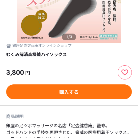
1
/
3
銀座足壺健香庵オンラインショップ
むくみ解消高機能ハイソックス
3,800
円
購入する
商品説明
銀座の足ツボマッサージの名店「足壺健香庵」監修。

ゴッドハンドの手技を再現させた、脅威の医療用着圧ソックス。
