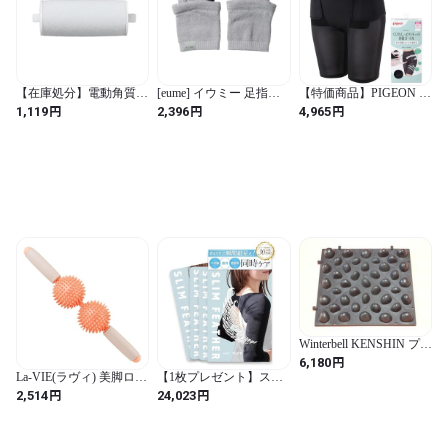
【在庫処分】電動角質リ
[eume] イウミー 足指リ
【特価商品】PIGEON ピ
ムーバー かかと削り ロ
フレソックス 温活 むく
ジョン くびれしっかり
円
円
円
1,119
2,396
4,965
ーラーヘッド (中くらい)
み 冷え対策 フリーサイ
キュット骨盤ガードル L
(ホワイト / 中くらい)
ズ
(ブラック / 無地)
Winterbell KENSHIN プチ
マット （官足法足踏み
円
6,180
健康板） カラー（ブラ
La-VIE(ラヴィ) 美脚ロー
【1枚プレゼント】スリ
ック） 携帯向
ラー ふくらはぎ むくみ
ムフェザー Slim Feather
円
円
2,514
24,023
30cm✕30cm (ブラック / 1
解消 マッサージローラ
着圧 二の腕シェイパー
個 (x 1))
ー
着圧 猫背 巻き肩 姿勢矯
正 二の腕痩せ（LLサイ
ズ 3枚＋1枚プレゼン