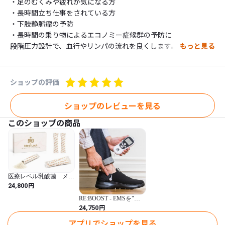
・足のむくみや疲れが気になる方

・長時間立ち仕事をされている方

・下肢静脈瘤の予防

・長時間の乗り物によるエコノミー症候群の予防に

段階圧力設計で、血行やリンパの流れを良くします。

もっと見る
ハイマルチナイロンでとてもしなやかなはき心地で、消臭加工で
気になるにおいを抑えます。
ショップの評価
ショップのレビューを見る
このショップの商品
医療レベル乳酸菌 メデ
ィラクト
円
24,800
RE:BOOST - EMSを"履
く"という新提案
円
24,750
アプリでショップを見る