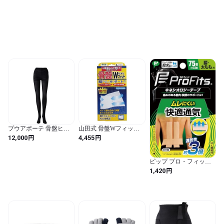
サイズ (ヒップ82~97cm)
白
プウアボーテ 骨盤ヒッ
山田式 骨盤Wフィット
プタイツ
骨盤用 Lサイズ (ヒップ
円
円
12,000
4,455
92~107cm) 白
ピップ プロ・フィッツ
キネシオロジーテープ
円
1,420
快適通気 テーピング
腰・太もも用
75mm×4.5m ベージュ ス
ポーツ