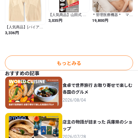
【人気商品】山田式 骨
＊管理医療機器＊ マグ
盤ストロングベルト 骨
リリース BB育乳ブラ
円
円
3,035
19,800
盤用 Lサイズ (ヒップ
【アイボリークリーム】
【人気商品】[バイアス
92~107cm) 黒
リフト] ナナメの力で骨
円
3,336
盤サポート美姿勢・美脚
メッシュロングガードル
(ベージュ / ロングガード
ル / 無地)
もっとみる
おすすめの記事
食卓で世界旅行 お取り寄せで楽しむ
各国のグルメ
2026/08/04
店主の物語が詰まった 兵庫県のショ
ップ
2026/07/28