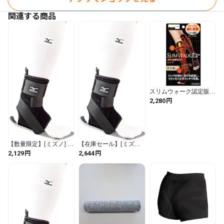
関連する商品
スリムウォーク認定販売
店【メディカルリンパ
円
2,280
（ショート）】おうち用
血行促進 ふくらはぎ 靴
下 着圧 美脚 ピップ むく
み
【数量限定】[ミズノ] バ
【在庫セール】[ミズノ]
イオギアサポーター足首
バイオギアサポーター足
円
円
2,129
2,644
用(1枚入り) リアオープ
首用(1枚入り) リアオー
ン ハードパッド 高強度
プン ハードパッド 高強
男女兼用 K2JJ5B70 03 ブ
度 男女兼用 K2JJ5B70 03
ラック R-M (ブラック /
ブラック R-M (ブラック
日本 R-M (日本サイズM
/ 日本 R-M (日本サイズ
相当) / フィットネス ソ
M相当) / フィットネス
ックス)
ソックス)