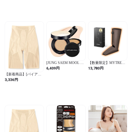
ト）
[JUNG SAEM MOOL 公
【数量限定】MYTREX
式] ESSENTIAL SKIN
マイトレックス
円
円
6,409
13,780
NUDER CUSHION SET
RAKUNO FIT PLUS 足
【新着商品】[バイアス
(Cushion+refill) スキン ヌ
ふ
リフト] ナナメの力で骨
円
ーダー クッション (本体
3,336
盤サポート美姿勢・美脚
+リフィル)
メッシュロングガードル
SPF50+/PA+++ (CREAM
(ベージュ / ロングガード
PINK)
ル / 無地)