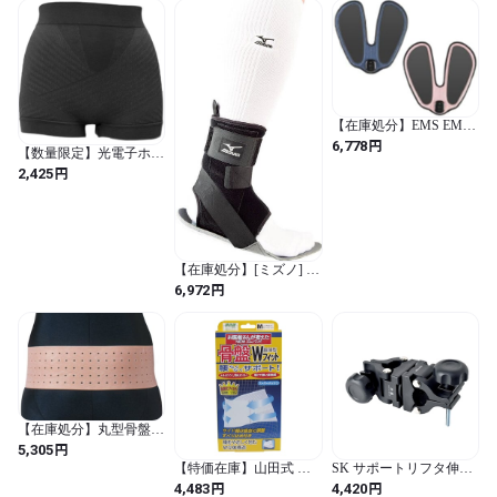
プン ハードパッド 高強
度 男女兼用 K2JJ5B70 03
ブラック R-M (ブラック
/ 日本 R-M (日本サイズ
M相当) / フィットネス
ソックス)
【在庫処分】EMS EMS
パッド 歩くを鍛える 美
円
6,778
【数量限定】光電子ホッ
脚 (インディゴブルー)
トシェイプ骨盤ショーツ
円
(無地)
2,425
ブラック LL-3L (ブラッ
ク / 無地)
【在庫処分】[ミズノ] バ
イオギアサポーター足首
円
6,972
用(1枚入り) リアオープ
ン ハードパッド 高強度
男女兼用 K2JJ5B70 03 ブ
ラック L-L (ブラック / 日
本 L-L (日本サイズL相
当) / フィットネス ソッ
クス)
【在庫処分】丸型骨盤バ
ンド スレンダー ブラウ
円
5,305
ン MLサイズ(90~110㎝)
【特価在庫】山田式 骨
SK サポートリフタ伸腕
(ブラウン)
盤Wフィット 骨盤用 M
用 クランプ SLG-C15
円
円
4,483
4,420