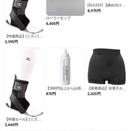
[Dr.EAST] 【締め付けな
い骨盤ケア】デリットテ
円
8,975
ック 女性用 機能性ショ
ーツ 姿勢 レディース
ローラーモップ
DERIT TECH(LL) (JP, ア
円
4,400
ルファベット, LL, ブラ
ック)
【特価商品】[ミズノ] バ
イオギアサポーター足首
円
2,395
用(1枚入り) リアオープ
ン ハードパッド 高強度
男女兼用 K2JJ5B70 03 ブ
ラック R-XL (ブラック /
日本 R-XL (日本サイズ
XL相当) / フィットネス
ソックス)
【5000円以上からお得な
【新着商品】光電子ホッ
クーポン対象】Ｇ－ＧＲ
トシェイプ骨盤ショーツ
円
円
870
2,425
ＥＥＤ ＰＲＯ リアルス
ブラック LL-3L (ブラッ
ペシャル
ク / 無地)
【特価セール】[ミズノ]
バイオギアサポーター足
円
2,644
首用(1枚入り) リアオー