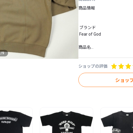
商品情報

 ブランド

 Fear of God

商品名

1
/
9
 ESSENTIALS PULLOVER H
ショップの評価
カラー

 茶

ショッ
サイズ

 XS

素材

 コットン80％/ポリエステル2
付属品

 保存袋、紙タグ
