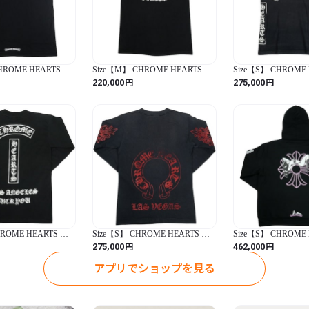
商品管理番号

 20722656

HROME HEARTS ク
Size【M】 CHROME HEARTS ク
Size【S】 CHROME
商品状態

OKYO SCROLL
ロム・ハーツ × A BATHING APE
ロム・ハーツ T-BAR S
円
円
220,000
275,000
 新古品・未使用品

T BLACK 東京限定Tシ
09AW MILO SCROLL SS TEE Tシ
BLACK Tシャツ オ
新古品・未使用品】
ャツ 黒 【中古品-良い】
古品-良い】 3001460
30014599
状態説明

 -

詳細サイズ

 着丈 61cm 身幅 61cm 肩幅 7
HROME HEARTS ク
Size【S】 CHROME HEARTS ク
Size【S】 CHROME
 LIMITED T-
ロム・ハーツ HORSESHOE L/S
ロム・ハーツ DEADL
円
円
275,000
462,000
EE BLACK ロンT オー
TEE LAS VEGAS EXCLUSIVE
PULLOVER HOODI
古品-良い】
BLACK/RED ラスベガス限定ロン
ーカー 黒 【新古品
アプリでショップを見る
T オールド 黒赤 【中古品-良い】
30014601
30014597