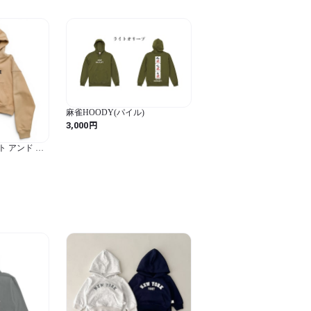
麻雀HOODY(パイル)
円
3,000
 レスト アンド レ
ブランド ジ
ィー ベージ