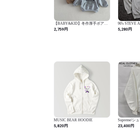
【BABY&KID】冬作厚手ボア帽
90's STEVE 
子付きスウェットセット
reverseweave c
円
円
2,759
5,280
MUSIC BEAR HOODIE
Supreme/
Box Logo Hoo
円
円
5,820
23,400
クスロゴ フ
シャツ/パーカ