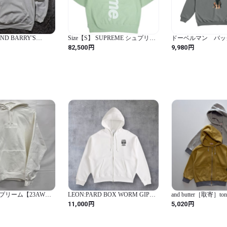
AND BARRY'S
Size【S】 SUPREME シュプリー
ドーベルマン バッ
rush Parker
ム 22AW Satin Applique Hooded
ップパーカー
円
円
82,500
9,980
Sweatshirt Mint スウェットパーカ
ー ミント 【新古品・未使用品】
30013183
シュプリーム【23AW】
LEON:PARD BOX WORM GIP
and butter［取寄］tont
ded Sweatshirt/ボッ
PARKER
zipup jacket 26autumn
円
円
11,000
5,020
ーデッド スウェット
ー/ホワイト/L