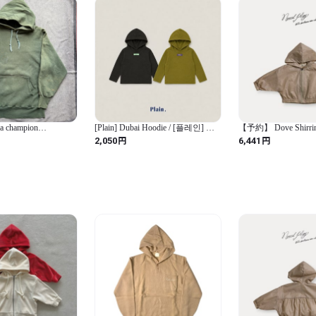
sa champion
[Plain] Dubai Hoodie / [플레인] 두
【予約】 Dove Shirrin
AVE parka USA製
바이후드티
円
円
2,050
6,441