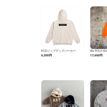
PGDジップアップパーカー
00s POLO R
PONY ZIP U
円
円
6,500
17,600