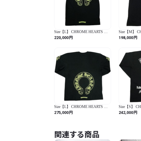
Size【L】 CHROME HEARTS ク
Size【M】 C
ロム・ハーツ HORSESHOE S/S
ロム・ハーツ T
円
円
220,000
198,000
TEE BLACK/NEON YELLOW Tシ
SS T-SHIR
ャツ 黒黄 【新古品・未使用品】
ャツ 黒 【
30014603
30014594
Size【L】 CHROME HEARTS ク
Size【S】 C
ロム・ハーツ HORSESHOE L/S
ロム・ハーツ LA
円
円
275,000
242,000
TEE BLACK/NEON YELLOW ロ
BAR L/S T
ンT 黒黄 【新古品・未使用品】
ルド 黒 【中
30014602
30014596
関連する商品