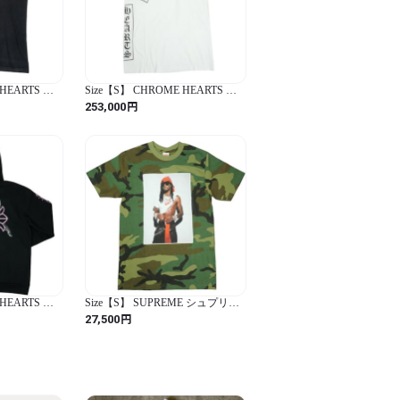
 HEARTS ク
Size【S】 CHROME HEARTS ク
/S TEE
ロム・ハーツ T-BAR S/S TEE
円
253,000
ールド 黒 【中
WHITE Tシャツ オールド 白 【中
0
古品-良い】 30014598
9cm
 HEARTS ク
Size【S】 SUPREME シュプリー
Y DOLL
ム 25FW Playboi Carti Tee Woodland
円
27,500
E BLACK パ
Camo Tシャツ 緑 【新古品・未使
・未使用品】
用品】 30014608