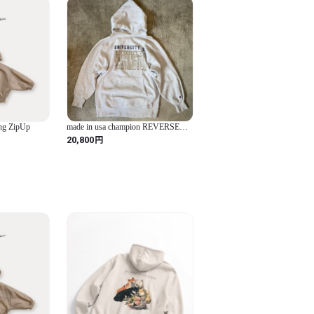
g ZipUp
made in usa champion REVERSE
WEAVE
円
20,800