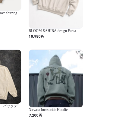
e shirring
BLOOM &SHIBA design Parka
円
10,980
 バックデザ
Nirvana Incesticide Hoodie
円
7,200