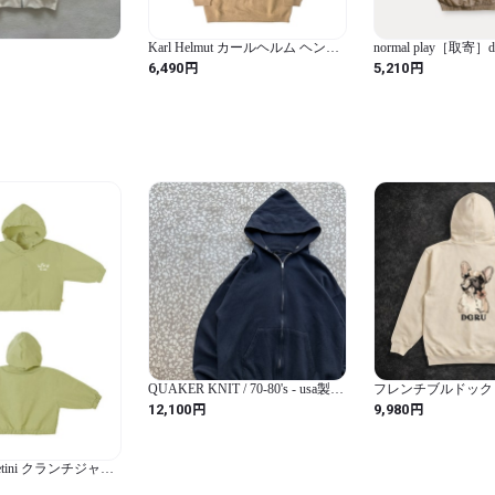
Karl Helmut カールヘルム ヘンリ
normal play［取寄］dov
ーネック フード付き ウールニッ
zipup 26autumn
円
円
6,490
5,210
ト セーター M/ベージュ
QUAKER KNIT / 70-80's - usa製
フレンチブルドック
zip hoodie sizeXL 両爪
インジップパーカー
円
円
12,100
9,980
etini クランチジャン
ブ