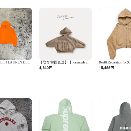
ALPH LAUREN BIG
【取寄/韓国直送】【normalplay】
Rest&Recreation
P HOODIE
ドーブシャーリングジップアップ
クリエーション 韓国
円
円
4,840
15,488
｜秋服｜韓国子供服
ップパーカー フーデ
ュ