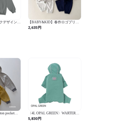
クデザインジ
【BABY&KID】春作ロゴプリン
トフーディーセット
円
2,635
on pocket
〈4L OPAL GREEN〉WARTER
REPELLENT SKIN TIGHT SUIT
円
5,830
ウォーターリペレントスキンタイ
トスーツ