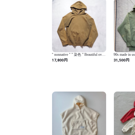
" nonnative " ” 染色 ” Beautiful over
90s made in u
dye × Aging Archive Hoodie
REVERSE WE
円
円
17,800
31,500