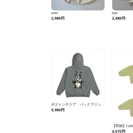
outer
tops
円
円
2,980
2,480
ボストンテリア バックプリント
パーカー
円
9,980
【即納】Littl
パー オリー
円
4,072