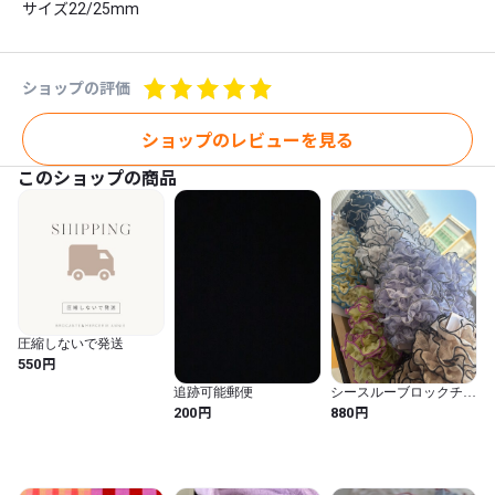
サイズ22/25mm
ショップの評価
ショップのレビューを見る
このショップの商品
圧縮しないで発送
円
550
追跡可能郵便
シースルーブロックチェ
ックフリルリボン
円
円
200
880