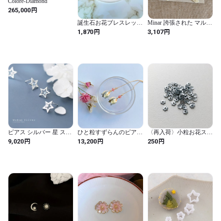
Colore-Diamond
円
265,000
誕生石お花ブレスレット
Minar 誇張された マルチ
｜1月ワインレッドガー
カラーの ミユキガラス
円
円
1,870
3,107
ネット③
ビーズストランドフラワ
ードロップイヤリング
女性用 手作り ステート
メント ホリデー ビーチ
ジュエリー（Beige）
ピアス シルバー 星 スタ
ひと粒すずらんのピアス
〈再入荷〉小粒お花スパ
ー スタッドピアス シン
（金具交換可）
ンコールパック（5mm）
円
円
円
9,020
13,200
250
プル レディース 女性 ク
ラシック スターリング
925 スタッド ギフト フ