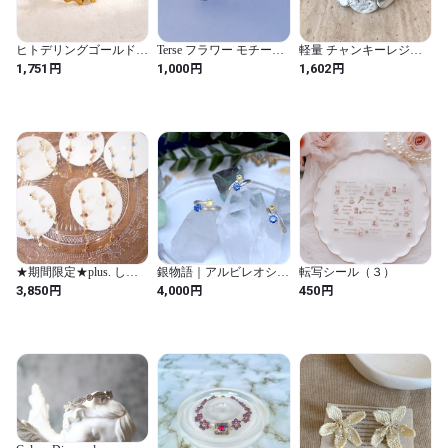
ヒトデリングゴールドカ
Terse フラワー モチーフ
軽量 チャンキーレジン
ラー色褪せ防止ステンレ
ピアス レディース シル
バングル 半 透明 手磨き
円
円
円
1,751
1,000
1,602
ス鋼リング女性用ファッ
バー925 オープンフラワ
マーブル ストレッチ ブ
ションウェディングジュ
ー 花 桜 梅の花 ミニピア
レスレット ニッケル フ
エリー休暇アクセサリー
ス 小ぶり シンプル ミル
リー 耐水性（Style 2）
ギフト（lr070jin）
打ち風 上品 大人かわい
い キュート 華奢 フェミ
ニン おしゃれ 普段使い
デイリー 通勤 通学 オフ
ィス お出かけ デート 女
子会 パーティー 人気 誕
生日 記念日 1月誕生花
花言葉「美しさ」「優
雅」 春アクセサリー 母
の日 クリスマス ギフト
プレゼント 20代 30代 40
★期間限定★plus. しゃ
銀物語｜アルビレオシル
転写シール（３）
代 50代 sp0113a
らら ピアス
バーリング
円
円
円
3,850
4,000
450