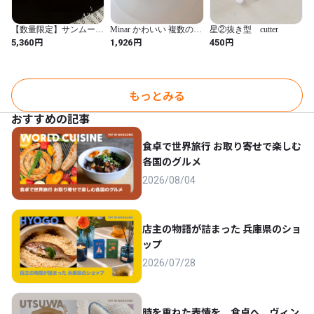
【数量限定】サンムーン
Minar かわいい 複数の
星②抜き型 cutter
ピアス
ピンク オパール ライン
円
円
円
5,360
1,926
450
ストーン ハート フラワ
ー 幾何学 ドロップ イヤ
リング エナメル 模擬 パ
ール ペンダント イヤリ
ング 女性用（Style-5）
もっとみる
おすすめの記事
食卓で世界旅行 お取り寄せで楽しむ
各国のグルメ
2026/08/04
店主の物語が詰まった 兵庫県のショ
ップ
2026/07/28
時を重ねた表情を、食卓へ。ヴィン