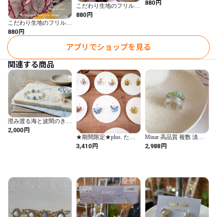
のフリルリボン
円
880
こだわり生地のフリルリ
ボン
円
880
こだわり生地のフリルリ
ボン
円
880
アプリでショップを見る
関連する商品
澄み渡る海と波間のきら
めき
円
2,000
★期間限定★plus. たわ
Minar 高品質 複数 淡水
わ ピアス/イヤリング
パール 天然石 ワイド オ
円
円
3,410
2,988
ープン 調節 可能な カク
テル リング 女性用 18K
リアル ゴールド 銅（サ
イズ変更可能 / Silver-1）