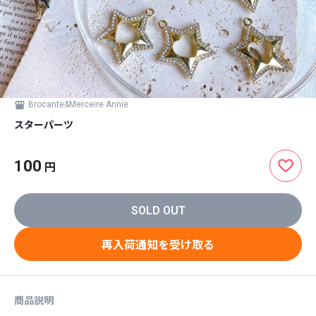
Brocante&Merceire Annie
スターパーツ
100
円
SOLD OUT
再入荷通知を受け取る
商品説明