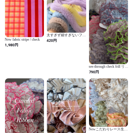
太すぎず細すぎないフリ
ルレース（7cm）
New fabric stripe / check
円
420
円
1,980
see-through check frill リボ
ン
円
790
Newこだわりレース生地