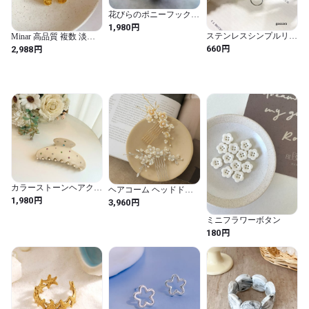
花びらのポニーフック ■
水彩画トーン 紫陽花 ■
円
1,980
ラベンダー
ステンレスシンプルリン
Minar 高品質 複数 淡水
グ #9 5280672
パール 天然石 ワイド オ
円
円
660
2,988
ープン 調節 可能な カク
テル リング 女性用 18K
リアル ゴールド 銅（サ
イズ変更可能 / Gold-2）
カラーストーンヘアクリ
ヘアコーム ヘッドドレ
ップ
円
ス ヘアアクセサリー 結
1,980
円
3,960
婚式 パール 花 フラワー
髪飾り お呼ばれ ヘアピ
ミニフラワーボタン
ン おしゃれ 大人 上品 か
円
180
んざし パーティー 2次会
1.5次会 オケージョン ウ
ェディング 卒業式 入学
式 成人式 ドレス
haremode CMT42013