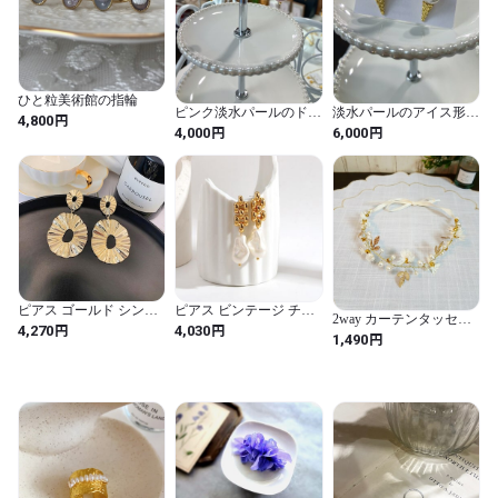
ひと粒美術館の指輪
ピンク淡水パールのドロ
淡水パールのアイス形ス
円
4,800
ップ形フープピアス
タッドピアス
円
円
4,000
6,000
ピアス ゴールド シンプ
ピアス ビンテージ チェ
2way カーテンタッセル
ル ドロップ メタル 金属
ーン ドロップ パール 真
円
円
4,270
4,030
(カチューシャ)フラワー
円
1,490
レディース 女性 トレン
珠 ロング 揺れる レディ
&パール/ キッズ ヘアア
ド 幾何学 しわ カラー ス
ース 女性 幾何学 ユニー
クセサリー ホワイト×ゴ
テートメント 新しい ジ
ク 透かし 時計 ウォッチ
ールド