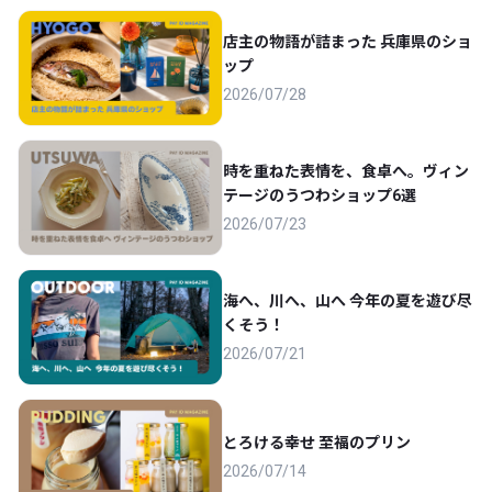
店主の物語が詰まった 兵庫県のショ
ップ
2026/07/28
時を重ねた表情を、食卓へ。ヴィン
テージのうつわショップ6選
2026/07/23
海へ、川へ、山へ 今年の夏を遊び尽
くそう！
2026/07/21
とろける幸せ 至福のプリン
2026/07/14