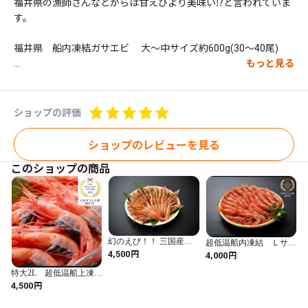
福井県の漁師さんなどからは甘えびより美味い⁉︎と言われていま
す。

福井県　船内凍結ガサエビ 　大〜中サイズ約600g(30〜40尾)

もっと見る
一夜干しセット

柳カレイ(日本海)　3尾

鯖一夜干し(ノルウェー)　1尾

ショップの評価
するめいかの一夜干し(日本海)2杯

ショップのレビューを見る
日本海の海の幸の超お買い得なセットです。

このショップの商品
クール宅急便にて発送致します。

◎干物のセット内容は変更することも可能です。

カレイ3尾で1単位

幻のえび！！ 三国産ガ
超低温船内凍結 Ｌサイ
スルメ2杯で1単位

サエビ 大〜中サイズ約
円
ズ 子持ち甘えび
4,500
円
4,000
鯖1尾　　で1単位　として3つお選び頂けます。

600g(30〜40尾)
500g(約30〜40尾)
特大2L 超低温船上凍
例1

結 三國産甘えび
円
4,500
鯖1尾×2 とカレイ3尾

例2
