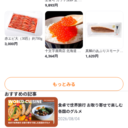
生食可 カット済み 生 ズ
ワイガニ 700g セット (総
円
9,893
重量1kg) 殻半分 カット
ずわい蟹 カニ マガダン
産 特大 ハーフ ポーショ
ン 冷凍 カニ鍋 カニ刺し
ギフト プレゼント
赤エビ大（30匹）約700g
円
3,000
十文字屋商店 北海道 加
真鯛のあぶりスモーク
工 天然紅鮭 イクラ 醤油
（130〜150g）
円
円
4,364
1,620
漬け 250g 訳あり 小粒 い
くら
もっとみる
おすすめの記事
食卓で世界旅行 お取り寄せで楽しむ
各国のグルメ
2026/08/04