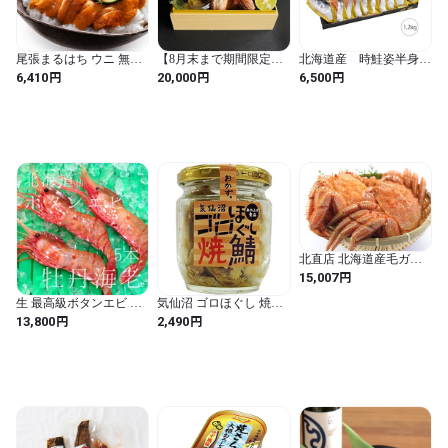
尾張まるはち ウニ 無添
【8月末まで期間限定】
北海道産 時鮭姿半身切
加 ミョウバン不使用
橋立港水揚げ毛蟹
身 1.2kg【羅臼産海洋
円
円
円
6,410
20,000
6,500
200g 100gx2P 冷凍 刺身
深層水仕込み】低温熟
用
成 数量限定
北直店 北海道産毛ガニ
500g前後×2尾 極寒で育
円
15,007
った堅蟹をボイルし急速
冷凍 国内産 北海道 ボイ
生 最高級ボタンエビ 海
気仙沼 ゴロほぐし 焼鯖
ル 冷凍 蟹 けがに カニ味
老 北海道産 約60g 大サ
80g (焼鯖3個)
円
円
13,800
2,490
噌 父の日 ギフト
イズ 約5尾 刺身OK 豊洲
直送【生ボタンエビx5
本】 冷蔵