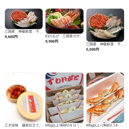
スルメ　2杯×3

などに変更できます。

備考欄に記載頂ければ対応させて頂きます。
三国産 神級鮮度 子持
ち甘えび 極。
幻のえび 三国産ガサエ
円
9,600
ビ 極セット
円
9,900
三国産 神級鮮度 子持
ち甘えびFULLMAX
円
5,500
三大珍味 越前仕立て塩
600g以上5杯約3キロ！！
600g以上×2杯約1.2キロ