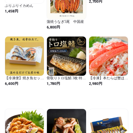
円
2,700
ぷりぷりイカめん
円
1,458
蒲焼うなぎ5尾 中国産
円
6,800
【冷凍便】焼き魚セット
骨取りトロ塩鯖 3枚 特製
【冷凍】本たらば蟹ほぐ
（銀だらの京味噌漬け４
塩ダレ使用 これぞご飯
し身
円
円
円
6,400
1,780
2,980
切れ・紅鮭２切れ・鯖２
のおかず 焼き魚 骨無し
切れ）
食べやすい 冷凍 冷凍ス
トック 冷凍食品