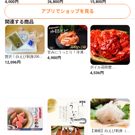
うに
冷凍ボイル ずわい蟹
以上！！サイズ冷凍ボイ
円
円
円
4,000
26,800
15,800
送料無料
ル ズワイガニ 送料無
料
アプリでショップを見る
関連する商品
甘みにうっとり！冷凍甘
エビ300ｇ×2箱 ゆでた
贅沢！白えび刺身200
円
4,900
てカニと一緒は冷蔵発送
ｇ・殻付き130ｇ・昆布
円
12,096
〆め100ｇ 3点セット
ボイル花咲蟹
（冷凍）
（600g~700g前後）
円
4,536
【凍眠】白えび刺身（富
山湾産）