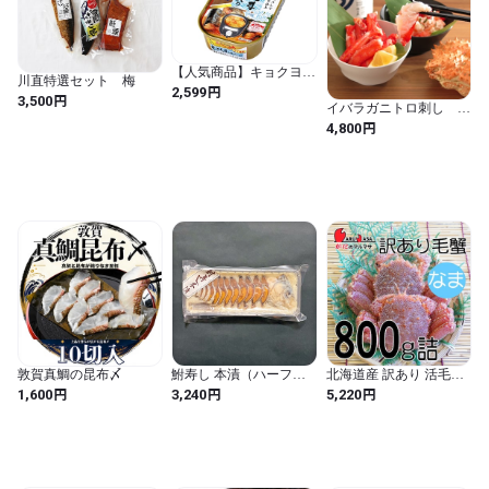
【人気商品】キョクヨー
川直特選セット 梅
焼さんま 大根おろし入
円
2,599
円
3,500
り 100g×5個 (金 / 蒲焼)
イバラガニトロ刺し
200g×1pc
円
4,800
敦賀真鯛の昆布〆
鮒寿し 本漬（ハーフサ
北海道産 訳あり 活毛ガ
イズ）
ニ 2尾で800g詰 お取り寄
円
円
円
1,600
3,240
5,220
せ チルド 冷蔵配送