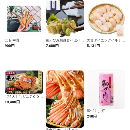
はも 中骨
白えびお刺身食べ比べ定
美食ダイニングイルナス
番2点セット［直販限定
平貝 貝柱 冷凍 500g 15〜
円
円
円
900
7,600
5,131
品］【お刺身】【おぼろ
20粒 タイラギガイ むき
昆布締め】〔ギフト箱入
身 生食用 お刺身用 寿司
り〕
ネタ バター焼き 海鮮 お
取り寄せ 高級貝柱
【特大】毛ガニ７００ｇ
～８００ｇ前後１尾北海
円
10,400
道産ボイル冷凍
鯛づくし 紅
円
248