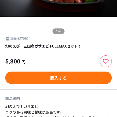
1
/
6
雄島水産(株)
幻のえび 三国産ガサエビ FULLMAXセット！
5,800
円
購入する
商品説明
幻のえび！ガサエビ

コクのある旨味と甘味が最高です。
