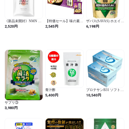
《新品未開封》NMN サ
【特価セール】味の素
ザバス(SAVAS) ホエイプ
プリメント 5000㎎ （1粒
たんぱく質 がしっかり
ロテイン100 すっきりフ
円
円
円
2,520
2,545
6,198
に125㎎） 日本製 酵母発
摂れる 味噌汁 なすと油
ルーティー風味 980g 明
酵 国内製造 高純度100%
揚げ 15.9g×10個 (プロテ
治 NEXT BODY
40カプセル 国内GMP認
イン protein 高たんぱく
【Amazon.co.jp限定】
定工場 ビクトリーロー
質 タンパク質) (紫 / 15.9
ド
グラム (x 10) / なすと油
揚げ)
青汁酢
プロテサンB31 ソフト顆
粒 FK-23乳酸菌3000億個
円
円
5,400
10,540
31g 1.0g×31包 2個セット
濃縮乳酸菌サプリメント
サプリ③
ニチニチ製薬
円
3,980