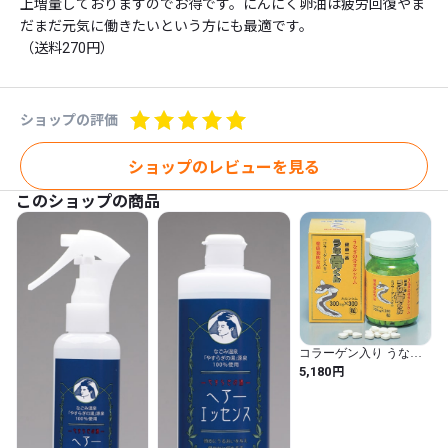
上増量しておりますのでお得です。にんにく卵油は疲労回復やま
だまだ元気に働きたいという方にも最適です。

（送料270円）
ショップの評価
ショップのレビューを見る
このショップの商品
コラーゲン入り うな骨
くん90g
円
5,180