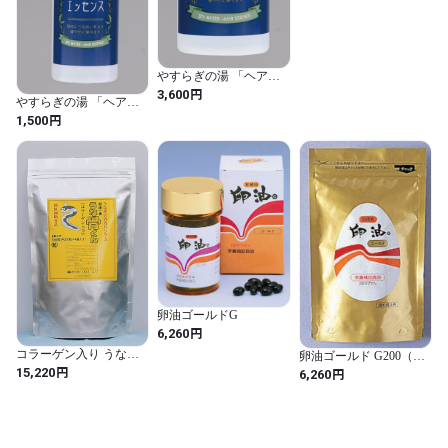
やすらぎの湯 「ヘアー
エッセンス」ボトルタイ
円
3,600
やすらぎの湯 「ヘアー
プ
エッセンス」 スプレー
円
1,500
タイプ 150ml
卵油ゴールドG
円
6,260
コラーゲン入り うな骨
卵油ゴールド G200（詰
くん（お徳用袋入り）
替用）
円
円
15,220
6,260