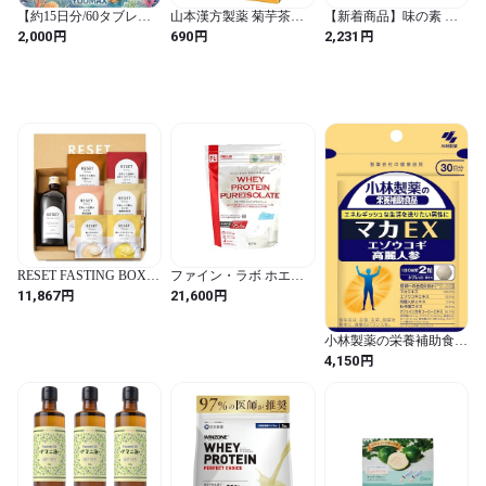
【約15日分/60タブレッ
山本漢方製薬 菊芋茶
【新着商品】味の素 た
ト】高品質オメガ3サプ
100% 3グラム (x 20包) 1
んぱく質 がしっかり摂
円
円
円
2,000
690
2,231
リメント（クリックポス
箱
れる 味噌汁 豆腐とねぎ
ト送料無料）
15.9g×10個 (プロテイン
protein 高たんぱく質 タ
ンパク質) (橙 / 15.9グラ
ム (x 10) / 豆腐とねぎ)
RESET FASTING BOX
ファイン・ラボ ホエイ
ファスティング ボック
プロテイン ピュアアイ
円
円
11,867
21,600
ス [酵素ドリンク おか
ソレート 2kg プレーン
ゆ] 置き換え 腸活 リセッ
ト ファスティング [安心
小林製薬の栄養補助食品
サポート付き] 1DAY
[ 公式 ] マカ EX サプリ
円
4,150
【エネルギッシュな毎日
を応援】 高麗人参 エゾ
ウコギ マカサプリ サプ
リメント [ 栄養補助食品
/ 60粒 / 約30日分 ]