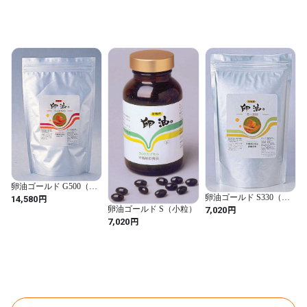
卵油ゴールド G500（お
徳用）
円
卵油ゴールド S330（詰
14,580
替用）
円
卵油ゴールド S（小粒）
7,020
円
7,020