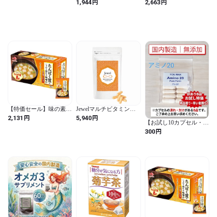
300 62粒入り
たんぱく質 がしっかり
円
円
1,944
2,663
摂れる 味噌汁 なすと油
揚げ 15.9g×10個 (プロテ
イン protein 高たんぱく
質 タンパク質) (紫 / 15.9
グラム (x 10) / なすと油
揚げ)
【特価セール】味の素
Jewelマルチビタミンプ
たんぱく質 がしっかり
ラス
円
円
2,131
5,940
【お試し10カプセル・訳
摂れる 味噌汁 豆腐とね
ありB品】アミノ20 全20
ぎ 15.9g×10個 (プロテイ
円
300
種のアミノ酸凝縮サプリ
ン protein 高たんぱく質
メント
タンパク質) (橙 / 15.9グ
ラム (x 10) / 豆腐とねぎ)