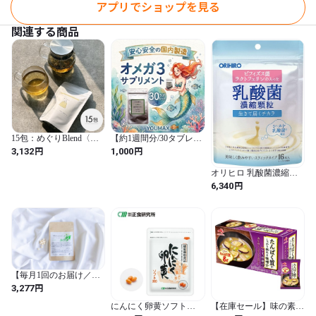
アプリでショップを見る
関連する商品
15包：めぐりBlend〈血
【約1週間分/30タブレッ
行を良くし巡りをサポー
ト】高品質オメガ3サプ
円
円
3,132
1,000
ト〉
リメント（クリックポス
ト送料無料）
オリヒロ 乳酸菌濃縮顆
粒 (ラクトフェリン配合)
円
6,340
1.0g×16包
【毎月1回のお届け／
5％OFF】MビタミンC
円
3,277
にんにく卵黄ソフト
【在庫セール】味の素