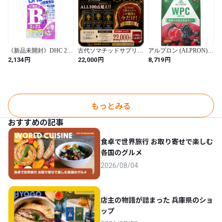
《新品未開封》DHC 20
古代ソマチッドサプリ
アルプロン (ALPRON)
日ビタミンBミックス 40
「KISEKI」送料無料
ホエイ プロテイン WPC
円
円
円
2,134
22,000
8,719
粒
【お得セット】３袋
ミックスベリー風味
22,000円
900g アスパルテーム不
使用 国内製造
もっとみる
おすすめの記事
食卓で世界旅行 お取り寄せで楽しむ
各国のグルメ
2026/08/04
店主の物語が詰まった 兵庫県のショ
ップ