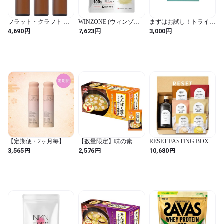
フラット・クラフト ア
WINZONE (ウィンゾー
まずはお試し！トライア
マニ油 亜麻仁油 360g (3
ン) ホエイ プロテイン ご
ルパック カリカセラピ
円
円
円
4,690
7,623
3,000
本セット)【大容量】 オ
褒美濃厚バニラ風味 1kg
10包 送料無料
メガ3 α - リノレン酸 イ
ビタミン11種 ミネラル4
タリア産 低温圧搾 コー
種 WPC 国内製造 日本新
ルドプレス製法 新日本
薬
製薬ウェルネスフード
【定期便・2ヶ月毎】
【数量限定】味の素 た
RESET FASTING BOX
Vitamin Maintenance 2本セ
んぱく質 がしっかり摂
ファスティング ボック
円
円
円
3,565
2,576
10,680
ット
れる 味噌汁 豆腐とねぎ
ス [酵素ドリンク おか
15.9g×10個 (プロテイン
ゆ] 置き換え 腸活 リセッ
protein 高たんぱく質 タ
ト ファスティング [安心
ンパク質) (橙 / 15.9グラ
サポート付き] 1DAY
ム (x 10) / 豆腐とねぎ)