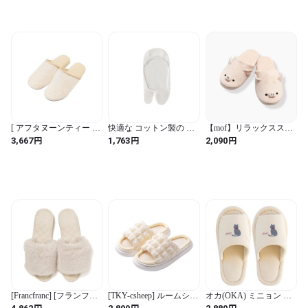
(BGE / ミッドトップ / 無
地)
[ アフタヌーンティー リ
快適な コットン製の 見
【mof】リラックススリ
ビング ] AfternoonTea
えない 足袋 ソックス 薄
ッパ マイクロブタ
円
円
円
3,667
1,763
2,090
LIVING スリッパ・ルー
手の ローカット 滑り止
/TM134-4
ムシューズ JS85 レース
め付き 二本 指 ソックス
ルームシューズ ホワイ
クロッグ用 靴下 伸縮性
ト
のある セパレート トゥ
ボート ソックス 女の子
用（white）
[Francfranc] [フランフラ
[TKY-csheep] ルームシュ
オカ(OKA) ミニョン ト
ン] エコファー×プレー
ーズ スリッパ レディー
イレスリッパ アイボリ
円
円
円