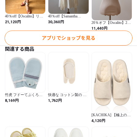
40％off【Oscalito】リネ
40％off【Samantha
ンコットンボーダーショ
Chang】ローブ＆キャミ
円
円
21,120
30,360
20％オフ【Oscalito】2色
ートパンツ
セット モダールの気持
Cork タンクトップ コッ
円
11,440
￥35200→￥21120
ちよい素材
トン100
￥50400→￥30360
￥14300→￥11,440
アプリでショップを見る
関連する商品
竹虎 フドーてぶくろ
快適な コットン製の 見
No.3 ブルー Lサイズ 2枚
えない 足袋 ソックス 薄
円
円
8,169
1,762
入
手の ローカット 滑り止
め付き 二本 指 ソックス
クロッグ用 靴下 伸縮性
[KACHIKA] 【極上のギ
のある セパレート トゥ
ャップ】ハニカムクッシ
円
4,120
ボート ソックス 女の子
ョン 草履 スリッパ サン
用（nude）
ダル 室内 メンズ レディ
ース 下駄 ルームシュー
ズ 見た目は上質、履け