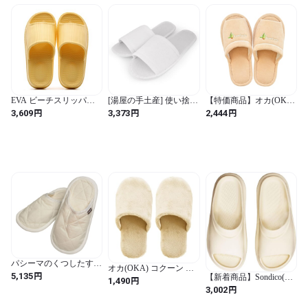
EVA ビーチスリッパノ
[湯屋の手土産] 使い捨て
【特価商品】オカ(OKA)
ンスリップ 浴室 ホーム
スリッパ CR-0008 [24足
コムフォルタ6 洗えるス
円
円
円
3,609
3,373
2,444
スリッパ 男性と 女性の
セット] 個包装 使い捨て
リッパ ベージュ (シンプ
ための 厚底 夏 屋外 ウェ
室内履き 病院 施設 住宅
ル かわいい カジュアル
アラブル 滑りにくい 靴
展示場 防災用品
無地)
（Yellow）
パシーマのくつしたすり
オカ(OKA) コクーン ト
っぱ Lサイズ 1組2枚 (無
円
5,135
【新着商品】Sondico(ソ
イレスリッパ ベージュ
円
1,490
地)
ンディコ) サッカー サン
(シンプル モダン 無地 洗
円
3,002
ダル リカバリーサンダ
える)
ル ベージュ LL 25-SA030