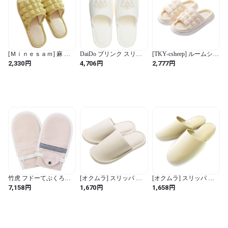
ば感動 衝撃吸収 蒸れに
くい 滑りにくい 軽量 来
客用 おしゃれ ギフト
25.0～25.5cm
[Ｍｉｎｅｓａｍ] 麻 ス
DaiDo ブリンク スリッ
[TKY-csheep] ルームシュ
リッパ レディース ルー
パ アイボリー 約23.5～
ーズ スリッパ レディー
円
円
円
2,330
4,706
2,777
ムシューズ すりっぱ 室
25cm (アイボリー /
ス 秋用 夏用 ルームスリ
内 夏用 静音 軽量 涼感
24.0~25.0 cm / スリッパ
ッパ ポップコーン ポコ
春夏 (イエロー,23.0~23.5
(単品) / 無地)
ポコ メンズ 厚底 室内 麻
cm)
おしゃれ 室内 部屋 サン
ダル リネン 静音 柔らか
い カップル 滑りにくい
3cm シューズ 疲れない
(ベージュ, 24.0 cm)
竹虎 フドーてぶくろ
[オクムラ] スリッパ モ
[オクムラ] スリッパ 抗
No.3 ピンク Mサイズ 2
ノトーン つや消しビニ
菌アニリンレザー M ベ
円
円
円
7,158
1,670
1,658
枚入
ールレザー L ベージュ
ージュ AAAM7900BE 来
AAAA6911BE 来客用 業
客用 業務用 お手入れ簡
務用 お手入れ簡単 滑り
単 (ベージュ / M / 男女兼
止め付
用 / 無地)