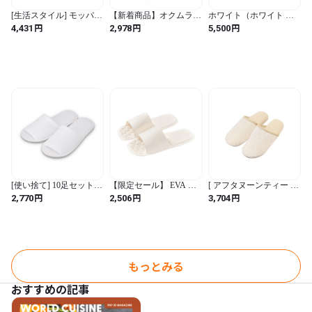
[生活スタイル] モッパー
【新着商品】オクムラ
ホワイト（ホワイト ス
II お掃除スリッパ M ブ
スリッパ レノマ・パリ
パンコール） レザー バ
円
円
円
4,431
2,978
5,500
ルー 日本製 抗菌防臭 吸
ス サヴァ M・Ｌサイズ
ブーシュ スリッパ
水速乾 洗える お風呂上
ブランド 来客用 履きや
がりスリッパ
すい お手入れ簡単
[使い捨て] 10足セット
【限定セール】 EVA ポ
[ アフタヌーンティー リ
パイル素材 個包装 [ニッ
ータブル 折りたたみ ス
ビング ] AfternoonTea
円
円
円
2,770
2,506
3,704
ポンスリッパ] ホワイト
リッパ 滑り止め 防臭 折
LIVING スリッパ・ルー
Mサイズ 23cm-24cm
り たたみ式 トラベル ス
ムシューズ JS85 レース
350751 スリッパ ルーム
リッパ 軽量 スリップ ク
ルームシューズ ホワイ
シューズ 拖鞋 室内 来客
ッション ソール付き
ト (ホワイト / —)
用 出張 旅行 業務用 軽量
（タイプ6）
もっとみる
おすすめの記事