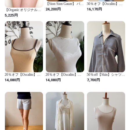
【Sion Sion Gauze】 パン
30％オフ【Oscalito】
ツ オーガニックコット
TERMOTEXⓇロングT
円
円
24,200
16,170
【Organic オリジナルサ
ン100
コットン100
ニタリー】 セレーネパ
円
5,225
￥23100→￥16,170
ンティ~Cream オーガ
ニック100
20％オフ【Oscalito】ダ
20％オフ【Oscalito】タ
50％off【Skin】シャツ
ブルストラップリブタン
ンクトップ white コット
コットン100 Gray
円
円
円
14,080
14,080
7,700
クトップ コットン
ン100￥17,600→￥14080
￥15,400→￥7700
100 ￥17,600→14,080