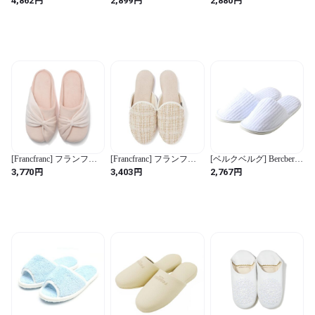
4,862
2,899
2,880
ト ルームシューズ ベー
ス 秋用 夏用 ルームスリ
ー (ねこ かわいい カジュ
ジュ
ッパ ポップコーン ポコ
アル 幾何学柄 洗える)
ポコ メンズ 厚底 室内 麻
(アイボリー / 23.0~25.0
おしゃれ 室内 部屋 サン
cm / スリッパ / カートゥ
ダル リネン 静音 柔らか
ーン)
い カップル 滑りにくい
3cm シューズ 疲れない
(ベージュ, 23.0 cm) (ベー
ジュ / 23.0 cm 3E / 男女兼
用 / 無地)
[Francfranc] フランフラ
[Francfranc] フランフラ
[ベルクベルグ] Bercberg
ン リボン ルームシュー
ン ツイード ルームシュ
高級 ベルベット地 使い
円
円
円
3,770
3,403
2,767
ズ ピンク (ピンク / M /
ーズ ホワイト
捨て スリッパ 携帯用 ホ
ルームシューズ / 無地)
ワイト フリー（約
27cm） 薄底 お得な8足
セット