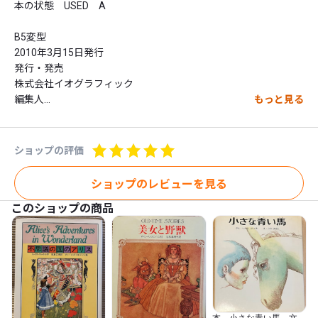
本の状態　USED　A 

B5変型

2010年3月15日発行

発行・発売

株式会社イオグラフィック

編集人

もっと見る
大橋歩

アルネは2009年12月15日発売の30号で終了しました。

ショップの評価
つくろう思えばだれでもつくれる小冊子だったけど

1号1号ギリギリのところまでがんばってつくってきたから

ショップのレビューを見る
別冊にしてまとめたいと思いました。

このショップの商品
みなさまに感謝を込めてつくった本です。

付録・アルネのつくり方のアルネ

特集：包丁・料理道具の「有次」

ドラゴンフライカフェでお三時
