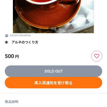
1
/
2
zassho-bowbow
本 アルネのつくり方
500
円
SOLD OUT
再入荷通知を受け取る
商品説明