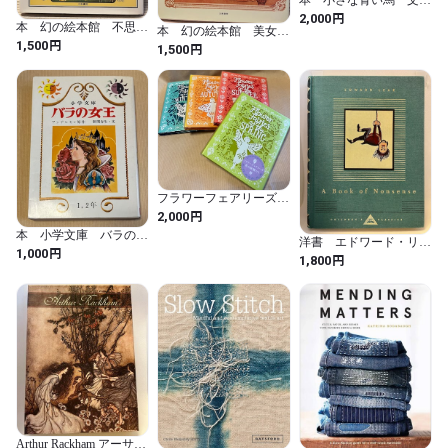
大人のおしゃれ

本 小さな青い馬 文
今江祥智 絵 宇野亜喜
円
2,000
羽木憲一さん

本 幻の絵本館 不思議
良
本 幻の絵本館 美女と
の国のアリス ルイス・
円
大人のチョコレート
野獣 絵 ヒース・ロビ
1,500
円
1,500
キャロル 作 チャール
ンソン 訳 谷林真理
ズ・ロビンソン 絵 立
子 立風書房
風書房
フラワーフェアリーズ
花の妖精たち 春夏秋
円
2,000
冬 文庫版
本 小学文庫 バラの女
洋書 エドワード・リ
王
円
1,000
ア/ A Book Of Nonsense
円
1,800
(Everyman's Library
CHILDREN'S
CLASSICS) Edward Lear
Arthur Rackham アーサ