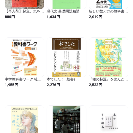
【再入荷】起立、気をつ
現代文 基礎問題精講
新しい教え方の教科書
け、今から本屋を始めま
Z世代の部下を持ったら
円
円
円
880
1,634
2,019
す。／ 船張真太郎
読む本
中学教科書ワーク 社会
本でした (一般書)
『種の起源』を読んだふ
歴史 東京書籍版
りができる本
円
円
円
1,955
2,276
2,533