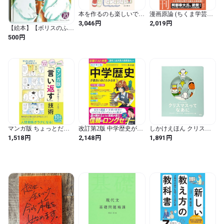
本を作るのも楽しいです
漫画原論 (ちくま学芸文
が、売るのはもっと楽し
庫 ヨ 6-1)
円
円
3,046
2,019
いです。──韓国の文学
【絵本】【ボリスのふゆ
を届ける
じたく】アーリナ・カ
円
500
ボ 学習研究社
マンガ版 ちょっとだ
改訂第2版 中学歴史が面
しかけえほん クリスマ
け・こっそり・素早く
白いほどわかる本
スって なあに (講談社の
円
円
円
1,518
2,148
1,891
「言い返す」技術 (単行
翻訳絵本 しかけえほん)
本)