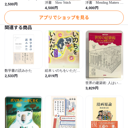
洋書 Slow Stitch
洋書 Mending Matters メ
ー・ラッカム メッセー
円
2,500
ンディングマターズ ダ
ジ函入カードセット
円
円
4,500
4,000
ーニング
アプリでショップを見る
関連する商品
数学書の読みかた
絵本 いのちをいただく
みいちゃんがお肉になる
円
円
2,533
2,019
日 (講談社の創作絵本シ
リーズ)
世界の建築術: 人はいか
に建築してきたか (建築
円
3,829
の絵本) 彰国社 若山 滋