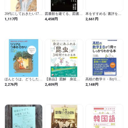
20代にしておきたい17の
図書館を建てる、図書館
本をすすめる: 書評を書
こと (だいわ文庫)
で暮らす：本のための家
くための技術
円
円
円
1,117
4,458
2,661
づくり
ほんとうは、どうしたい
【新品】 図解 身近に
高校の数学Ⅱ・Bが1冊
の? リリアと つきの ひ
あふれる「昆虫」が3時
でしっかりわかる本
円
円
円
2,276
2,409
2,148
かり (講談社の創作絵本)
間でわかる本