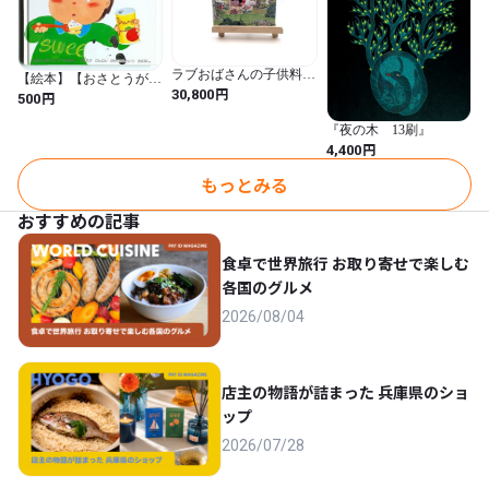
ラブおばさんの子供料理
【絵本】【おさとうがい
教室
円
っぱい】村上 忍／小谷
30,800
円
500
陽子 ぱすてる書房
『夜の木 13刷』
円
4,400
もっとみる
おすすめの記事
食卓で世界旅行 お取り寄せで楽しむ
各国のグルメ
2026/08/04
店主の物語が詰まった 兵庫県のショ
ップ
2026/07/28