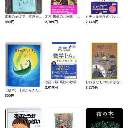
電車のそばで、本屋をつ
定本 想像の共同体―ナ
ヒチョル先生の ひとめ
くる。～相模大野の小さ
ショナリズムの起源と流
でわかる 韓国語 きほん
円
円
円
880
2,789
2,148
な本屋誕生編～ ／ 電車
行 (社会科学の冒険 2-4)
のきほん
の見える本屋 Neuk（ヌ
ーク）
改訂２版 高校の数学
おおきなもののすきなお
Ⅰ・Aが１冊でしっかり
うさま (講談社の創作絵
円
円
2,019
2,276
わかる本
本)
【絵本】【月からきたう
さぎ】みなみらんぼう／
円
500
黒井 健 学習研究社