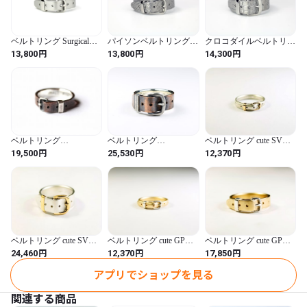
きますが、ご了承ください。

ベルトリング Surgical
パイソンベルトリング
クロコダイルベルトリン
※細かい指定などございましたら、できる限り対応致します。

Stainless
Surgical Stainless
グ Surgical Stainless
円
円
円
13,800
13,800
14,300
お気軽にご相談ください。
ベルトリング
ベルトリング
ベルトリング cute SV
copper&silver
copper&silver 8mm
3mm
円
円
円
19,500
25,530
12,370
ベルトリング cute SV
ベルトリング cute GP
ベルトリング cute GP
8mm
3mm
5mm
円
円
円
24,460
12,370
17,850
アプリでショップを見る
関連する商品