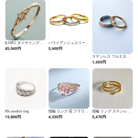
K18PG ダイヤリング 指
ハワイアンジュエリーリ
輪 デザインリング 7号
ング ホヌ
円
円
45,040
5,600
ダイヤモンド ジュエリ
ー アクセサリー レディ
ステンレス フルエタニ
ース
ティリング
円
1,650
90s modern ring
指輪 リング 花 フラワー
指輪 リング ステンレス
ジルコニア ゴールド ロ
ストーン シンプル レデ
円
円
円
19,800
4,330
5,470
ング レディース 贅沢 透
ィース CZ スパイラル ス
かし テクスチャ プロン
チール デイリー ジュエ
グ セット マルチ カラー
リー エレガント 非 ター