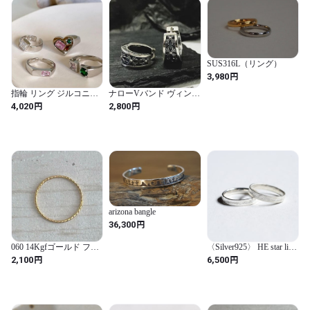
SUS316L（リング）
円
3,980
指輪 リング ジルコニア
ナローVバンド ヴィンテ
ハート LOVE レディー
ージクロス フープピア
円
円
4,020
2,800
ス 輝く スパークリング
ス メンズアクセサリー
ジルコン 婚約 カップル
トレンド エレガント L
arizona bangle
円
36,300
060 14Kgfゴールド フィ
〈Silver925〉 HE star line
ルド テクスチャーシン
ring / flat / 3mm
円
円
2,100
6,500
プルリング ツイスト