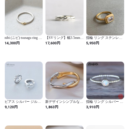
nibi (ニビ) tsunagu ring リ
【SVリング】幅3.5mm_
指輪 リング ステンレス
ング 1.5mm (SV/K18) A-
ギメルリング_ノーマル
スクエア ストーン シン
円
円
円
14,300
17,600
5,950
002
_SV950
プル レディース 四角 CZ
スチール ミニマリスト
デイリー ジュエリー タ
ピアス シルバー ジルコ
新デザインシンプルなメ
指輪 リング シルバー オ
ニア 花 フラワー ラウン
タル幾何学オープンブレ
バール レディース 女性
円
円
円
9,120
1,863
3,910
ド フープ レディース 女
スレット女性のためのゴ
925 スター 星リング オ
性 眩しい キュービック
ールドカラーチャームブ
パール 真珠 結婚式 ウェ
耳 イヤー ファッション
レスレットバングルファ
ディング ジュエリー
ッションジュエリーアク
セサリー（Double