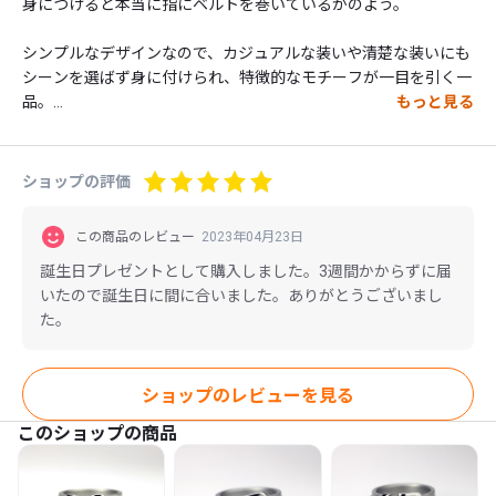
身につけると本当に指にベルトを巻いているかのよう。

シンプルなデザインなので、カジュアルな装いや清楚な装いにも
シーンを選ばず身に付けられ、特徴的なモチーフが一目を引く一
品。

もっと見る
きらりと光るベルトで、是非あなたの指元を飾ってみてはいかが
でしょうか。

ショップの評価
素材はシルバーを使用しており、ゴールドの部分はメッキ加工を
施しております。

この商品のレビュー
2023年04月23日
誕生日プレゼントとして購入しました。3週間かからずに届
small rightの人気No.1商品です。

いたので誕生日に間に合いました。ありがとうございまし
た。
使用素材：シルバー　18Kゴールドメッキ

サイズ：幅5mm　

ショップのレビューを見る
このショップの商品
※リングサイズは、無ければご注文に合わせてお作りいたしま
す。

サイズオーダーの場合は発送まで2週間～1ヶ月ほどお時間いただ