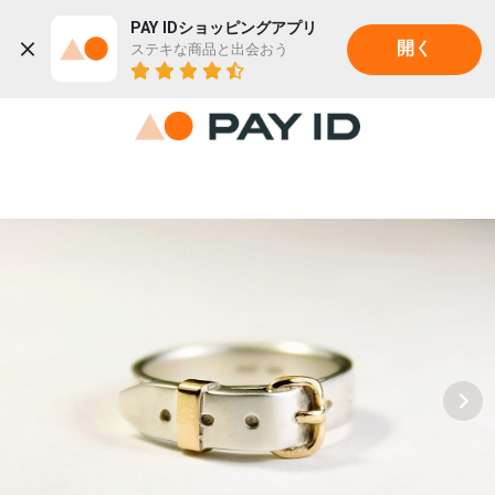
PAY IDショッピングアプリ
ステキな商品と出会おう
開く
22K