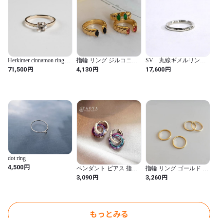
Herkimer cinnamon ring
指輪 リング ジルコニア
SV 丸線ギメルリン
K10 101
ゴールド レディース 色
グ 表面加工槌目タイプ
円
円
円
71,500
4,130
17,600
落ちなし カラー 婚約 カ
ップル トレンド エレガ
ント 輝く スパークリン
グ
dot ring
円
4,500
ペンダント ピアス 指輪
指輪 リング ゴールド イ
リング クリスタル サー
ンド チタン レディース
円
円
3,090
3,260
クル レディース 2024 夏
女性 スチール 18K プレ
サマー 新しい 人工的 ア
ート ジョイント 細い プ
ーティフィシャル
レーン フォールド イ
もっとみる