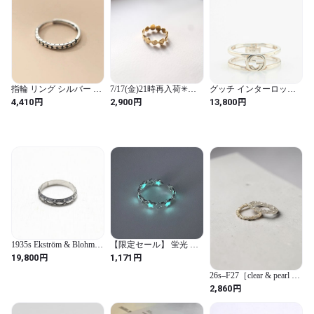
Color）
指輪 リング シルバー レ
7/17(金)21時再入荷✳︎ス
グッチ インターロッキ
ディース 女性 メンズ 男
テンレスマーブルリング
ングG オープンバンド
円
円
円
4,410
2,900
13,800
性 リアル 925 スター 星
リング 指輪 #9 SV925 シ
リング 幾何学 調整可能
ルバー レディース
ファッション ファイ
GUCCI 【中古】
1935s Ekström & Blohm
【限定セール】 蛍光 発
art deco ring
光 中空 アウト スター オ
円
円
19,800
1,171
ープニング カップル リ
ング 女性 男性 新しい チ
26s–F27［clear & pearl set
ャーム 五角形 指 リング
ring］
円
2,860
記念日 ジュエリー ギフ
ト（star / サイズ変更可
能）