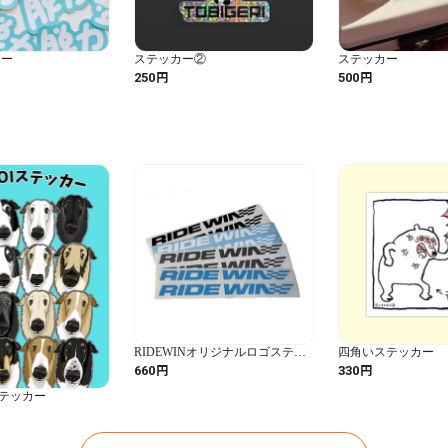
カー
ステッカー②
ステッカー
円
円
250
500
RIDEWINオリジナルロゴステッ
四角いステッカー （S
カー＜Sサイズ＞
固）
円
円
660
330
ステッカー