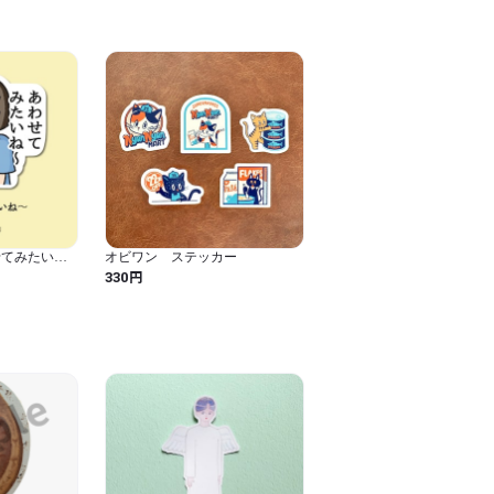
せてみたいね
オビワン ステッカー
円
330