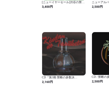
[ニューイヤーセール]渋谷の禁断
ニューアルバム「
の多数決ライブTシャツ[黒]
円
円
3,400
2,500
CD / 禁断
CD『第3期 禁断の多数決
がのこった
円
MIXTAPE』（OFFICEKINDAN-
2,500
円
2,160
001）