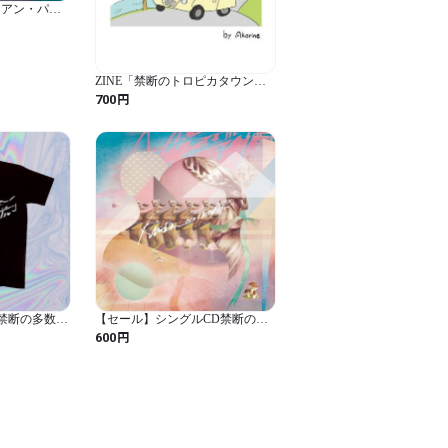
イアン・パー
ャコール]
ZINE「禁断のトロピカタウン
VOL.0」コミック集
円
700
 禁断の多数決
【セール】シングルCD禁断の多
)
数決『エンタテインメント』
円
600