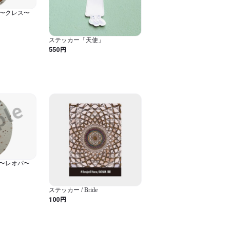
〜クレス〜
ステッカー「天使」
円
550
〜レオパ〜
ステッカー / Bride
円
100