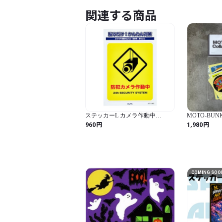
関連する商品
ステッカーL カメラ作動中
MOTO-BUNKA 
W86xH108mm AST-LB02
Sticker Pack
円
円
960
1,980
COMING SOO