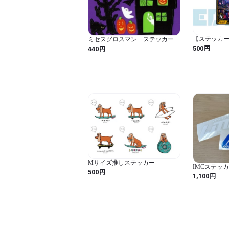
【ステッカー
ミセスグロスマン ステッカー
ワー 1枚入
HLEX 02 BOO！
円
円
500
440
Mサイズ推しステッカー
IMCステッカー
円
500
円
1,100