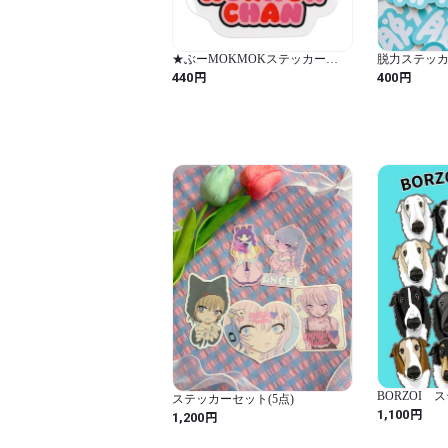
★ぶーMOKMOKステッカー
脱力ステッ
（MK-560）
円
円
440
400
BORZOI 
ステッカーセット(5点)
円
1,100
円
1,200