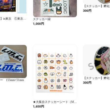
【ステッカー】孵化
円
300
】in東京 ①東京タ
ステッカー緑
円
1,000
【ステッカー】孵化
 155mm×51mm
円
300
★大集合ステッカーシート（MK-
543）
円
1,650