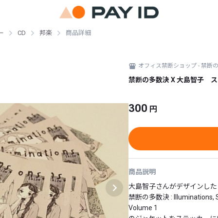
ー
CD
邦楽
商品詳細
オフィス禁断ショップ - 禁断
禁断の多数決 X 大島智子 
300
円
商品説明
大島智子さんがデザインした

禁断の多数決 : Illuminations, Sate
Volume 1
