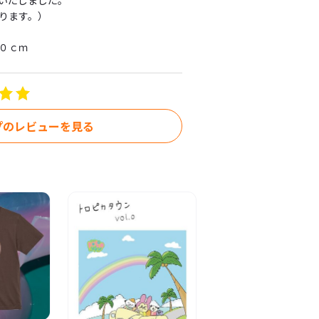
たしました。

す。）

０ｃｍ
プのレビューを見る