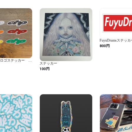
FuyuDrumsステッカ
円
800
イプロゴステッカー S
ステッカー
円
100