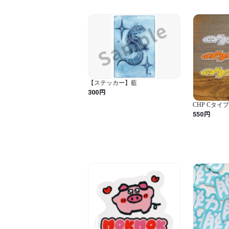
【ステッカー】藍
円
300
CHP Cタ
サイズ
円
550