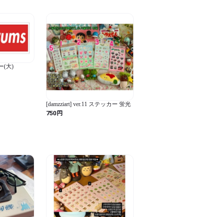
ー(大)
[damzziart] ver.11 ステッカー 蛍光
円
750