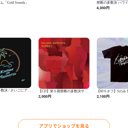
Gold Soundz」
禁断の多数決 ハワ
ムツリーTシャツ[チ
円
4,000
の多数決 / さいごにアイ
【CD】第５期禁断の多数決サー
【60％オフ】Sのみ
ドアルバム / シーズン5 (歌詞付
初期ロゴTシャツ(黒
円
円
2,000
2,100
き)
アプリでショップを見る