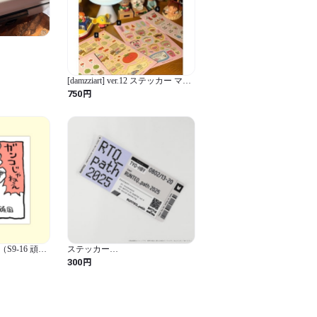
[damzziart] ver.12 ステッカー マッ
トパール
円
750
9-16 頑
ステッカー
（RUNTEQ_path2025）
円
300