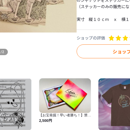
のジャケットをステッカーにい
（ステッカーのみの販売になりま
実寸　縦１０ｃｍ　ｘ　横１
ショップの評価
ショッ
1
/
2
【お宝発掘！早い者勝ち！】禁断
の多数決『禁断のクリスマス
円
2,500
BOX』(CD+DVD)2012年リリー
ス