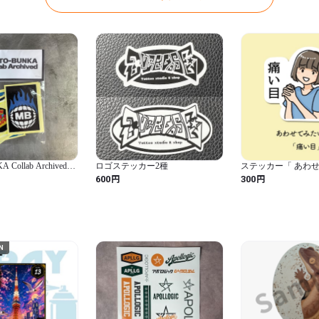
Collab Archived
ロゴステッカー2種
ステッカー「 あわ
～ 痛い目」
円
円
600
300
N