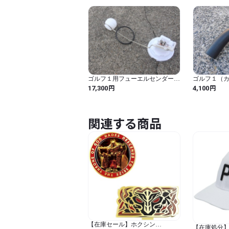
ゴルフ１用フューエルセンダーゲ
ゴルフ１（
ージリプレース
ースフュー
円
円
17,300
4,100
関連する商品
【在庫セール】ホクシン
【在庫処分】