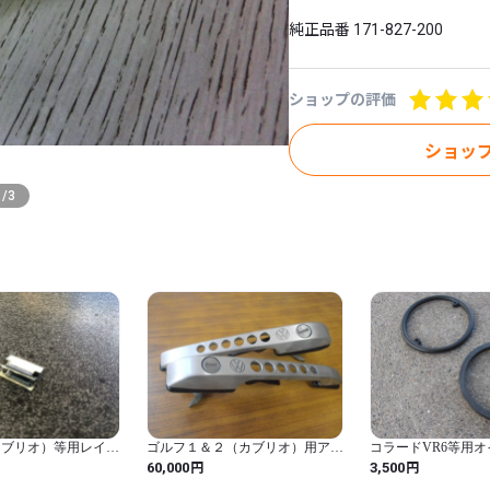
純正品番 171-827-200
ショップの評価
ショッ
1
/
3
カブリオ）等用レイン
ゴルフ１＆２（カブリオ）用アル
コラードVR6等用
ップリプレース
ミビレットアウタードアハンドル
Oリングセット
円
円
60,000
3,500
ペア