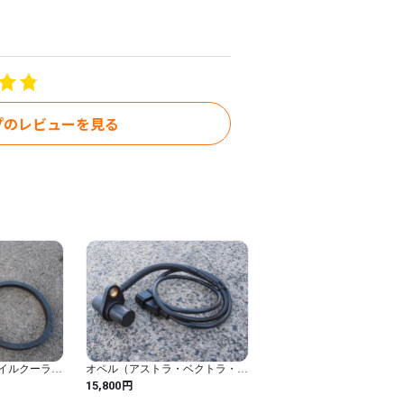
プのレビューを見る
オイルクーラー
オペル（アストラ・ベクトラ・カ
リブラ・オメガ等）用クランクシ
円
15,800
ャフトポジションセンサー