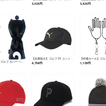
_02767204_プーマ
ベントキャップ_02767201_プーマ
ベントキャップ_0276
円
円
3,524
3,424
ーマホワイト / スポ
ブラック (プーマブラック / スポ
ブラック (プーマブラ
ーツ / 無地)
ーツ / 無地)
【在庫処分】ゴルフ PF コントラ
【特価セール】ゴルフ
ゴルフ カバー ヘッ
ストCATパフォーマンスキャップ
個セット 黒 手型 
円
円
4,758
1,128
ドライバー カバー
026032_01 ブラック (ブラック /
用 型崩れ防止 シワ
0cc用カバー ウッド用カ
無地)
ンガー 乾燥 手袋 
ィリティ UT用カバー
犬 サモエド (ウッ
黒)