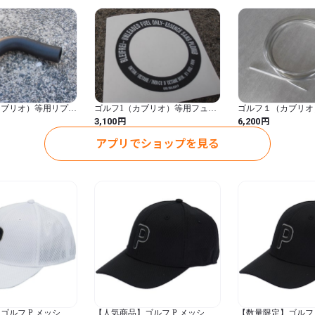
カブリオ）等用リプレ
ゴルフ1（カブリオ）等用フュー
ゴルフ１（カブリオ
エルアングルホース
エルリッドステッカーレプリカ
ーガラスシール用ク
円
円
3,100
6,200
アプリでショップを見る
ゴルフ P メッシュ
【人気商品】ゴルフ P メッシュ
【数量限定】ゴルフ 