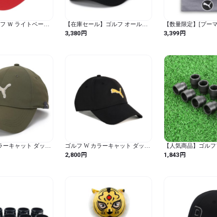
ルフ Ｗ ライトベーシ
【在庫セール】ゴルフ オールメ
【数量限定】[プーマ
02768403_キャンデ
ッシュPキャップ 026683_01 プー
WRMLBL RemovAb
円
円
3,380
3,399
 (キャンディーアッ
マブラック_ (プーマブラック /
ー メンズ 024810 
Free Size / 無地)
ク/スレートスカイ Free
マ ブラック/スレート
ーニー / 無地)
カラーキャット ダッド
ゴルフ W カラーキャット ダッド
【人気商品】ゴルフ
701_03 ダークセージ
キャップ 026701_01 プーマブラッ
ゴルフスリーブソケ
円
円
2,800
1,843
ク_
ソケット TEENGSE 
シリーズ G410 G40
用ソケット リシャフト 
8.5mm 柔らかいフ
性 耐老化性 防水防湿