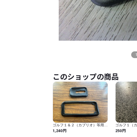
このショップの商品
ゴルフ１＆２（カブリオ）等用ア
ゴルフ１（
ウタードアハンドル部リプレース
トレイクリ
円
円
1,240
250
ガスケットセット