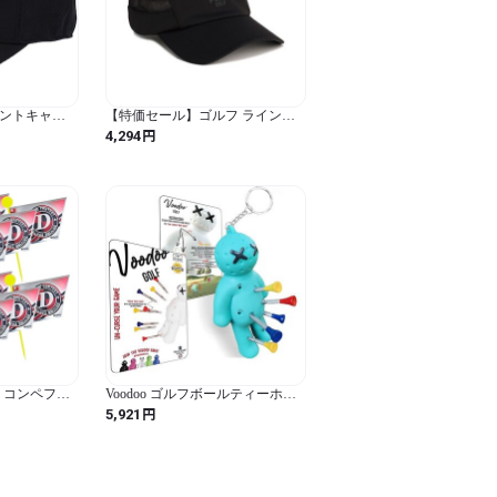
ベントキャッ
【特価セール】ゴルフ ラインメ
ーマブラック
ッシュ JETキャップ 026684_01 プ
円
4,294
ーマブラック_ (プーマブラック /
Free Size / 無地)
ルフ コンペフラ
Voodoo ゴルフボールティーホル
て見つけやす
ダー | ノベルティキーホルダーア
円
5,921
が高い 5名ま
クセサリー バッグ用 | 男性用ギフ
い 丈夫 コン
ト | 3 1/4、2 3/4、1 1/2 ティーに適
コンペ用品 ド
合, ターコイズ
8030】