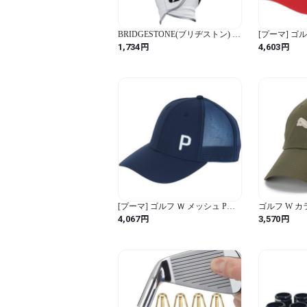
BRIDGESTONE(ブリヂストン) ゴ
[プーマ] ゴ
ルフグローブ SOFT GRIP GL2404
ックキャップ_
円
円
1,734
4,603
ホワイト 23cm メンズ
ィーアップル
GL2404WH23
プル / 無地)
[プーマ] ゴルフ Ｗ メッシュ Pキ
ゴルフ W 
ャップ_02768002_ブルージュエル
キャップ 026
円
円
4,067
3,570
(ブルージュエル / 無地)
_