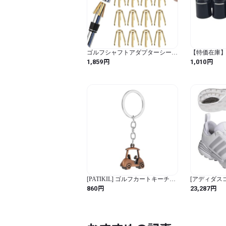
ゴルフシャフトアダプターシーム
【特価在庫】Y
リペア用品 12pcs/set 335 .350 .355
ーブ用ソケット
円
円
1,859
1,010
.370 シャフトに汎用 ブラス製ホ
ゴルフ ソケ
ーゼル内補強アダプター リシャ
ル 部品
フト用パーツ
[PATIKIL] ゴルフカートキーチェ
[アディダス
ーン ミニかわいいゴルフキーチ
26 SL
円
円
860
23,287
ェーンスポーツペンダントキーリ
ングバッグバックパックデコレー
ション 男性女性パーティーギフ
トお気に入り 赤