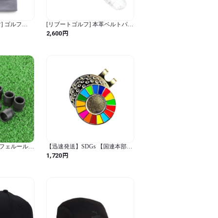
] ゴルフ
[リブートゴルフ] 本革ベルトパタ
le Pom ビーニ
ーカバーホルダー イタリア革ク
円
2,600
プーマ ブラッ
レタ PCH011-CR
 Size (プー
スカイ / ビ
フェルール
【迅速発送】SDGs 【国連本部公
ット ゴルフ
式最新仕様/インボイス制度対
円
1,720
PING ピン G
応】ゴルフマーカー ハットクリ
0 G35スリーブ
ップ 25mm おしゃれ プレゼント
335tip
にも最適
ェルール 耐久
 10個入り