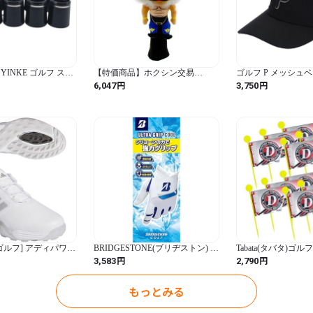
INKE ゴルフ スリ
【特価商品】ホクシン交易
ゴルフ P メッシュ
 10個入り 長16mm
(HOKUSHIN TRADING) 初代タ
プ_02767201_プ
円
円
6,047
3,750
ット ゴルフフェルー
イガーマスク ゴルフヘッドカバ
ー ドライバー用 460cc対応
OHC0077 (初代タイガーマスク /
ＦＦ / タイガーマスク)
ゴルフ] アディパワー
BRIDGESTONE(ブリヂストン) ゴ
Tabata(タバタ)ゴ
ルフグローブ ULTRA GRIP
ッグ キラキラ光っ
円
円
3,583
2,790
COOL GLGS31 24cm
い 遠くからも視認性
で記入可能 倒れにく
ペ旗 コンペグッズ 
もっとみる
ラコン用 12本 【GV