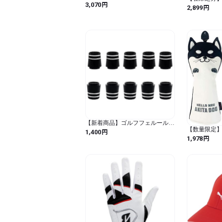
（Hokushin） ハーデス ゴルフマ
円
3,070
ベントキャップ
円
2,899
ーカー BIGサイズ HDM001 （Ｆ
ホワイト (プ
Ｆ/Men's、Lady's） (ゴールド / サ
ーツ)
イズ：マーカー 約40φ 台座 約
50ｍｍ×約25ｍｍ / BIGマーカー
ゴールド)
【新着商品】ゴルフフェルール
【数量限定】
10個入り スリーブ用ソケット リ
円
1,400
ド カバー 
シャフト部品銀箔2本
円
1,978
440cc 46
335TIP/350TIP/370TIP (370)
バー ユーテ
防水仕様 秋田
ド用 秋田犬 