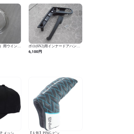
）用ウインド
ポロ(6N2)用インナードアハンド
ロームトリム
ルフロント左
円
6,100
P メッシュ
【人気】PING ピン