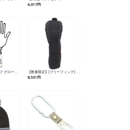
7201_プーマ
SCOTTSDALE 2025 ブレード型
円
4,017
ック / スポ
パターカバー ANSER/ANSER
2D/ANSER 4/DS72/B63 純正品 日
本正規品 38168-01
 グローブ 2
【数量限定】[ブリーフィング] ユ
ホルダー ゴルフ
ーティリティ カバー RS UTILITY
円
8,521
対策用 手袋 ハ
COVER RS BRG243G04 ゴルフ ヘ
ホルダー
ッドカバー (ブラック / 文字)