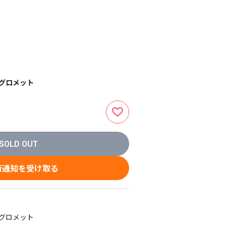
グロメット
SOLD OUT
荷通知を受け取る
メット
