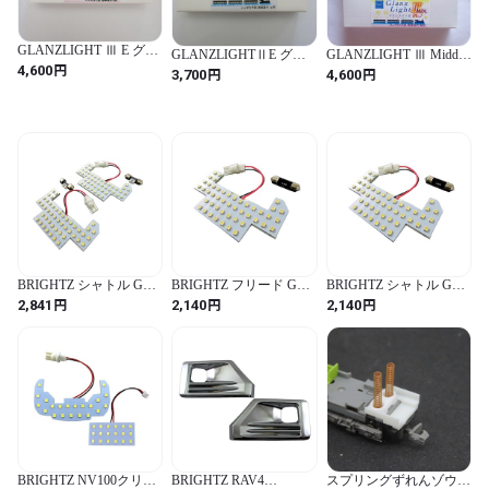
GLANZLIGHT Ⅲ E グラ
GLANZLIGHTⅡE グラ
GLANZLIGHT Ⅲ Middle
ンライトⅢ E(ハンダ付
円
4,600
ンライトⅡE(ハンダ付不
Rt/Rm グランライト
円
円
3,700
4,600
不要/簡単取付)室内灯 K
要/簡単取付)室内灯 K用
Ⅲ(ミドル)Rt/Rm(ハンダ
用10両入り
10両入り
付け不要/簡単取付) T/M
用 室内灯 10両入り
BRIGHTZ シャトル GK8
BRIGHTZ フリード GB5
BRIGHTZ シャトル GK8
GK9 GP7 GP8 LEDルー
GB6 LEDルームランプ
GK9 GP7 GP8 LEDルー
円
円
円
2,841
2,140
2,140
ムランプ 2PC 【 ROOM-
1PC 【 ROOM-LAMP-
ムランプ 1PC 【 ROOM-
LAMP-010-2PC 】 マッ
010-1PC 】 マップランプ
LAMP-010-1PC 】 マッ
プランプ GK GP K8 K9
GB B5 B6 5 6 28084
プランプ GK GP K8 K9
P7 P8 7 8 9 シヤトル
P7 P8 7 8 9 シヤトル
28132
28078
BRIGHTZ NV100クリッ
BRIGHTZ RAV4
スプリングずれんゾウ