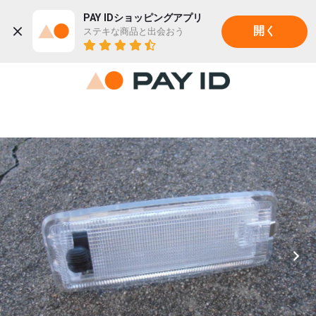
PAY IDショッピングアプリ
ステキな商品と出会おう
開く
22K