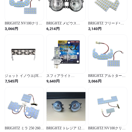
BRIGHTZ NV100クリッ
BRIGHTZ メビウス
BRIGHTZ フリード+
パー DR64V LEDルーム
ZVW41N クリスタルフ
GB5 GB6 LEDルームラ
円
円
円
3,066
6,214
2,140
ランプ 2PC 【 ROOM－
ォグライト Lタイプ 【
ンプ 1PC 【 ROOM-
LAMP－138 】 DR64 DR
FOG-H-026 】 ZVW
LAMP-010-1PC 】 マッ
R64 64 NV100 NV V100
ZVW41 W41 41 40 16994
プランプ GB B5 B6 5 6
100 クリッパー
フリード + フリードプラ
ス フリード プラス
28087
ジェット イノウエ(JET
スフィアライト
BRIGHTZ アルトターボ
INOUE)中間サイドラン
(Spherelight) スフィア
RS HA36S LEDルームラ
円
円
円
7,545
9,640
3,066
プ用バイザー ウロコ 高
LED ライジングα 2輪用
ンプ 2PC 【 ROOM－
サ50MM 526190
H4 Hi/Lo 4500K
LAMP－138 】 HA36 HA
SRAMH4045-02
A36 36 アルト ターボ RS
BRIGHTZ ミラ 250 260
BRIGHTZ トレジア 120
BRIGHTZ NV100クリッ