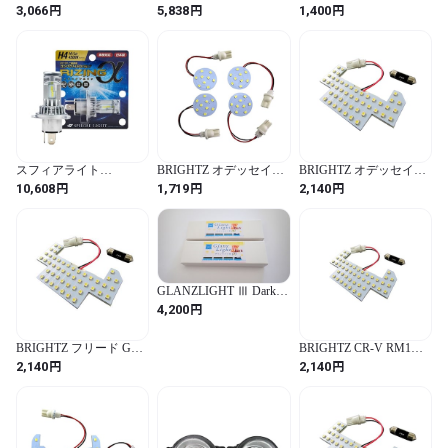
パーリオ DR64W LEDル
MXAA54 メッキフォグ
シート付（基本6両セッ
円
円
円
3,066
5,838
1,400
ームランプ 2PC 【
ライトカバー 【 FOG－
ト）GM車両向け室内灯
ROOM－LAMP－138 】
COV－344 】 MXAA54
スプリング押さえとロン
DR64 DR R64 64 NV100
MXAA A54 50 ラブ ラヴ
グシートパーツ
NV V100 100 クリッパー
ラブ4 ラヴ4 ラブフォー
リオ クリッパー リオ
ラヴフォー Adventure ア
ドベンチャー
スフィアライト
BRIGHTZ オデッセイ
BRIGHTZ オデッセイ
(Spherelight) スフィア
RC1 RC2 LEDルームラン
RB3 RB4 LEDルームラン
円
円
円
10,608
1,719
2,140
LED ライジングα 2輪用
プ 4PC 【 ROOM－
プ 1PC 【 ROOM-LAMP-
H4 Hi/Lo 4500K
LAMP－034－4PC 】 RC
010-1PC 】 マップランプ
SRAMH4045-02
C1 C2 1 2 オデッセー
RB B3 B4 3 4 オデッセー
37938
28122
GLANZLIGHT Ⅲ Dark
グランライト Ⅲ(ダーク)
円
4,200
室内灯 10両入り
BRIGHTZ フリード GB3
BRIGHTZ CR-V RM1
GB4 LEDルームランプ
RM4 LEDルームランプ
円
円
2,140
2,140
1PC 【 ROOM-LAMP-
1PC 【 ROOM-LAMP-
010-1PC 】 マップランプ
010-1PC 】 マップランプ
GB B3 B4 3 4 28083
RM M1 M4 CRV C R V
28124