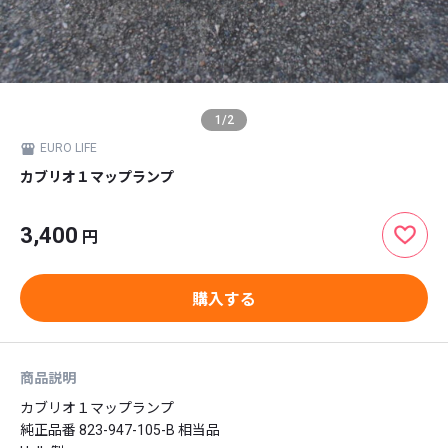
1
/
2
EURO LIFE
カブリオ１マップランプ
3,400
円
購入する
商品説明
カブリオ１マップランプ

純正品番 823-947-105-B 相当品
