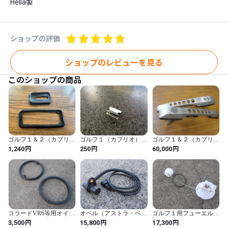
Hella製
ショップの評価
ショップのレビューを見る
このショップの商品
ゴルフ１＆２（カブリ
ゴルフ１（カブリオ）等
ゴルフ１＆２（カブリ
オ）等用アウタードアハ
用レイントレイクリップ
オ）用アルミビレットア
円
円
円
1,240
250
60,000
ンドル部リプレースガス
リプレース
ウタードアハンドルペア
ケットセット
コラードVR6等用オイル
オペル（アストラ・ベク
ゴルフ１用フューエルセ
クーラーOリングセット
トラ・カリブラ・オメガ
ンダーゲージリプレース
円
円
円
3,500
15,800
17,300
等）用クランクシャフト