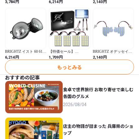
LEDルームランプ 3PC
125 クリスタルフォグラ
パーリオ DR64W LEDル
円
円
円
3,784
6,214
2,140
【 ROOM-LAMP-024 】
イト Lタイプ 【 FOG-H-
ームランプ 2PC 【
L250S L260S L250V
026 】 NSP120X
ROOM-LAMP-015 】
L260V L L250 L260 35425
NCP120X NCP125X NSP
DR64 DR R64 64 NV100
NCP NSP120 P120
NV 100 V100 クリッパー
NCP120 NCP125 P125
リオ クリッパー リオ
16992
33680
BRIGHTZ イスト 60 61
【特価セール】
BRIGHTZ オデッセイ
65 クリスタルフォグラ
Grandview 5050 24連
RC1 RC2 LEDルームラン
円
円
円
6,214
1,709
2,140
イト Lタイプ 【 FOG-H-
SMD LED ドームライト
プ 2PC 【 ROOM-LAMP-
026 】 NCP60 NCP61
ルーム ランプ T10 BA9S
041 】 RC C1 C2 1 2 オデ
もっとみる
NCP65 NCP P60 P61 P65
花飾り ホワイト パネル
ッセー 37940
16938 フォグランプ
12V 車用 4枚セット (ホ
おすすめの記事
ワイト / 24SMD)
食卓で世界旅行 お取り寄せで楽しむ
各国のグルメ
2026/08/04
店主の物語が詰まった 兵庫県のショ
ップ