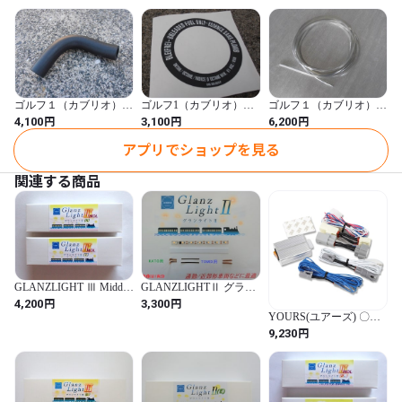
ポジションセンサー
ゴルフ１（カブリオ）等
ゴルフ1（カブリオ）等
ゴルフ１（カブリオ）用
用リプレースフューエル
用フューエルリッドステ
ウインドーガラスシール
円
円
円
4,100
3,100
6,200
アングルホース
ッカーレプリカ
用クロームトリム
アプリでショップを見る
関連する商品
GLANZLIGHT Ⅲ Middle
GLANZLIGHTⅡ グラン
グランライト Ⅲ(ミドル)
ライトⅡ室内灯 10両入
円
円
4,200
3,300
室内灯 10両入り
り
YOURS(ユアーズ) 〇ラ
イズ 専用 ブレーキ全灯
円
9,230
化キット RAIZE y011-
1108 [2] S