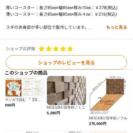
厚いコースター：長さ85㎜×幅85㎜×厚み10㎜：￥378(税込)

薄いコースター：長さ85㎜×幅85㎜×厚み４㎜：￥216(税込)

スギの赤身部が多い部位で製作しています。

もっと見る
スギは米ビツ、味噌だる、醤油だる、酒樽、茶箱、…とにかく
「食べ物」の容器にこれほど使われている樹種も他にはありませ
ん。

ショップの評価
ショップのレビューを見る
※ 送料について：何種類かの商品をご購入いただいた場合、シ
このショップの商品
ョップの設定上、送料が種類分計上されてしまいます。発送の際
に調整して返金させていただきますので、ご了承くださいませ。

★ 他にも３個のウェブショップがございます ★

マンガで読む 『【百年
杉】で眠れて元気になる
円
990
・ベッド専門：「眠れる森のSUGI」shop： 
MOZAIKU百年杉／ミニ
のはなぜだろう』全4巻
https://sugi.theshop.jp/

円
5,280
MOZAIKU百年杉／フル
・床材・壁材専門：【尾鷲香杉】shop： 
円
275,000
https://owase.theshop.jp/

・「【百年杉】のチップ枕」ご購入者様専用：詰替用チップ 