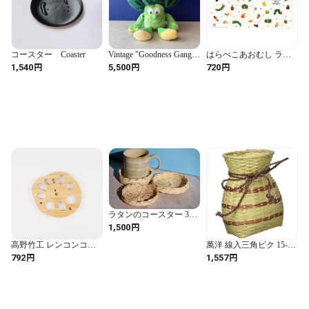
コースター Coaster
Vintage "Goodness Gang"
はらぺこあおむし ラン
broccoli plush
チョンマット 約44×28cm
円
円
円
1,540
5,500
720
チラシ柄 グッズ 雑貨
807590
ラタンのコースター 3枚
セット（IC260321）
円
1,500
高野竹工 レンコンコー
萬洋 線入三角ビク 15-
スター
116
円
円
792
1,557