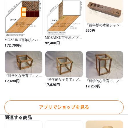
shop：　https://woody.saleshop.jp/secret_ec/login
『百年杉の木製ジャング
ルジム』『科学的な子育
円
550
て』のサンプル
MOZAIKU百年杉／プラ
MOZAIKU百年杉／ハー
ス
円
92,400
フ
円
172,700
『科学的な子育て』／ス
『科学的な子育て』／ス
ティックキューブ／ショ
円
17,490
『科学的な子育て』／ス
ティックキューブ／ミド
ート
円
17,820
ティックキューブ／ロン
円
19,250
ル
グ
アプリでショップを見る
関連する商品