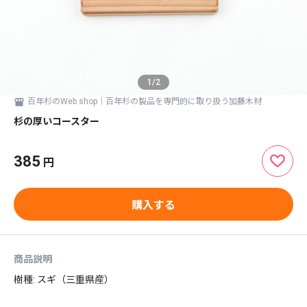
1
/
2
百年杉のWeb shop｜百年杉の製品を専門的に取り扱う加藤木材
杉の厚いコースター
385
円
購入する
商品説明
樹種: スギ（三重県産）
