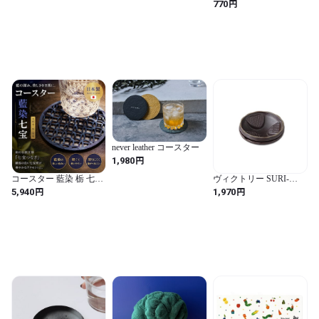
ット
円
770
never leather コースター
円
1,980
コースター 藍染 栃 七宝
ヴィクトリー SURI-
日本製
USU(すりうす) 127748
円
円
5,940
1,970