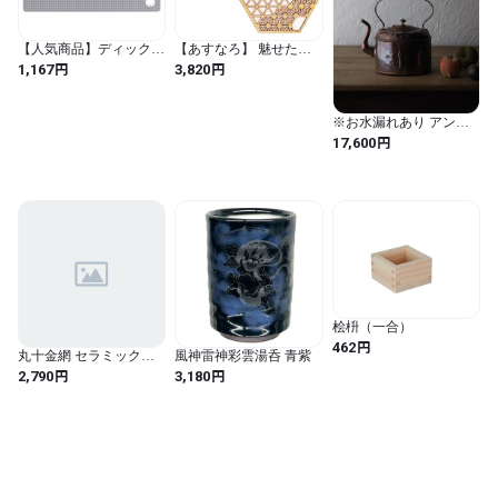
【人気商品】ディック・
【あすなろ】 魅せたく
ブルーナ ランチョンマ
なるコースター 木製 日
円
円
1,167
3,820
ット 約44×28cm チェッ
本製 ２枚セット ２バリ
ク グッズ 雑貨 445535
エーション 「天」 六角
形 組子紋様 国産智頭杉
※お水漏れあり アンテ
防水加工 精密レーザー
ィーク 銅のやかん(M)-
円
17,600
加工
antique copper kettle
桧枡（一合）
円
462
丸十金網 セラミック板
風神雷神彩雲湯呑 青紫
焼網 大 22×22×H4cm
円
円
2,790
3,180