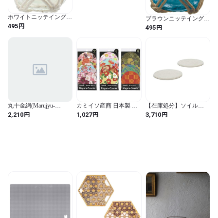
ホワイトニッテインググ
ブラウンニッテインググ
ラスベースCL RGB-
円
ラスベースDBL RGB-
495
円
495
926 4961823516078
929 4961823516108
丸十金網(Marujyu-
カミイソ産商 日本製 コ
【在庫処分】ソイル
kanaami) セラミック焼網
ースター kimono美 3点セ
(Soil) 珪藻土 コースター
円
円
円
2,210
1,027
3,710
小 15cm 0703-001
ット (華友禅柄・遊レト
ライト サークル 2枚セッ
ロモダン・禅粋)
ト
9×9×0.5cm