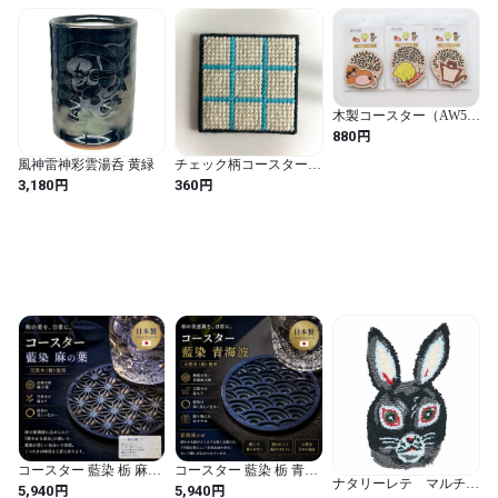
木製コースター（AW5-
MB）
円
880
風神雷神彩雲湯呑 黄緑
チェック柄コースター
（ブルー）
円
円
3,180
360
コースター 藍染 栃 麻の
コースター 藍染 栃 青海
ナタリーレテ マルチマ
葉 日本製
波 日本製
円
円
5,940
5,940