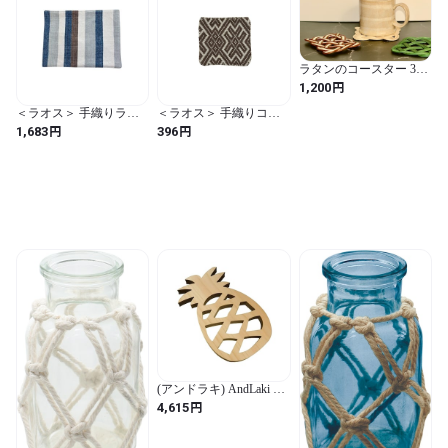
ラタンのコースター 3枚
セット（SC260320）
円
1,200
＜ラオス＞ 手織りラン
＜ラオス＞ 手織りコー
チョンマット
スター
円
円
1,683
396
(アンドラキ) AndLaki 鍋
敷き おしゃれ 木製 木 パ
円
4,615
イナップル 国産天然ひ
のき 日本製 (ナチュラル,
大)