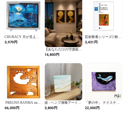
CHURACY 月が見え隠
芸術教養シリーズ2 飾り
れする サンドピクチャ
と遊びの豊かなかたち
円
円
3,979
3,431
ー 置き型 アート 砂 イン
日本の芸術史 造形篇II
テリア サンドアート サ
(芸術教養シリーズ 2 日
【あなただけの守護龍】
ンド ピクチャー
本の芸術史 造形篇 2)
鑑定から見えた龍×手描
円
14,800
きフトマニ図アート
（A3額装付き）
PREGNO RANMA mignon（み
波 - ヘンプ漆喰アート
「夢の中」 テクスチャ
にょん） ［作品番
10cm角 一点物
ーアート 原画 黒 紫 くじ
円
円
円
66,000
3,800
22,000
号：m0006］
ら 個性的 ナチュラルイ
ンテリア 14×18cm | Miki
Art