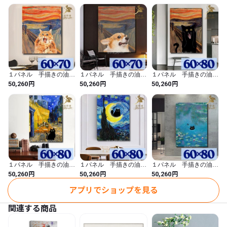
ア モダン アートパネ
ジ 縦 絵画 インテリ
ア モダン アートパネ
厚み；約2センチ

ル 6025
ア モダン アートパネ
ル 6023
ル 6024
※サイズ、色合いなど若干の誤差はご了承くださいませ。

【素　材】

　手書きの油彩画パネル

【納期】

３０日～50日程度いただきます。

１パネル 手描きの油彩
１パネル 手描きの油彩
１パネル 手描きの油彩
※お客様のご注文を受けてから制作いたします。

画 ムンクの叫び 猫ア
画 ムンクの叫び 犬ア
画 ムンクの叫び 黒猫
円
円
円
50,260
50,260
50,260
ほとんどは30日前後で完成しますが、お時間をいただきますの
レンジ 絵画 インテリ
レンジ 絵画 インテリ
アレンジ 絵画 インテ
ア モダン アートパネ
ア モダン アートパネ
リア モダン アートパネ
で、

ル 6022
ル 6021
ル 6020
ご理解の上ご注文をお願いいたします。

-----------------

【ご注意事項】

* 写真の原画を元に、お客様から注文を受け次第、製作いたしま
１パネル 手描きの油彩
１パネル 手描きの油彩
１パネル 手描きの油彩
画 ゴッホ 夜のカフェ
画 ゴッホ 星月夜 黒
画 モネ 睡蓮 黒猫ア
円
円
円
50,260
50,260
50,260
す。

テラス 黒猫アレンジ
猫アレンジ 絵画 イン
レンジ 絵画 インテリ
絵画 インテリア モダ
テリア モダン アートパ
ア モダン アートパネ
* 1枚1枚作成するため、写真と若干異なる場合がございますの
アプリでショップを見る
ン アートパネル 6018
ネル 6017
ル 6016
で、ご了承ください。

関連する商品
* PCのモニターにより実際の商品と色味が多少異なることがござ
います。
