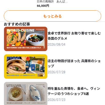
日本の風物詩 あんば柿
クリル製透明な額
ア 24cm | Miki Art
F6《水彩原画》額付
円
66,000
もっとみる
おすすめの記事
食卓で世界旅行 お取り寄せで楽しむ
各国のグルメ
2026/08/04
店主の物語が詰まった 兵庫県のショ
ップ
2026/07/28
時を重ねた表情を、食卓へ。ヴィン
テージのうつわショップ6選
2026/07/23