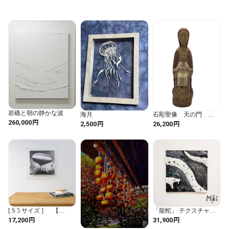
Art
岩礁と朝の静かな波
海月
石彫聖像 天の門
円
20cm／ベトレヘム修道
260,000
円
円
2,500
26,200
会ノートルダム・ド・ピ
ティエ修道院（フラン
ス）
[ S 5 サイズ ] 【
「龍蛇」 テクスチャー
prèdoux ｂ 】 側面から
アート 原画 蛇 龍 黒 白
円
円
17,200
31,900
見てもネジの見えないア
個性的 モダンインテリ