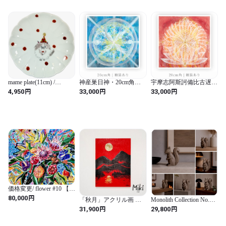
ル (イエロー / 長さ30 cm
x 幅30 cm / 風景画 / 無地
/ 正方形)
mame plate(11cm) /
神産巣日神・20cm角・
宇摩志阿斯訶備比古遅
KASEN
額装込み｜複製原画
神・20cm角・額装込み
円
円
円
4,950
33,000
33,000
｜複製原画
価格変更/ flower #10 【絵
画/アート】
円
80,000
「秋月」アクリル画 原
Monolith Collection No.04
画 赤 風景画 山 金箔 和
squirrel
円
円
31,900
29,800
風 個性的 和モダンイン
テリア 33.3×24.2cm | Miki