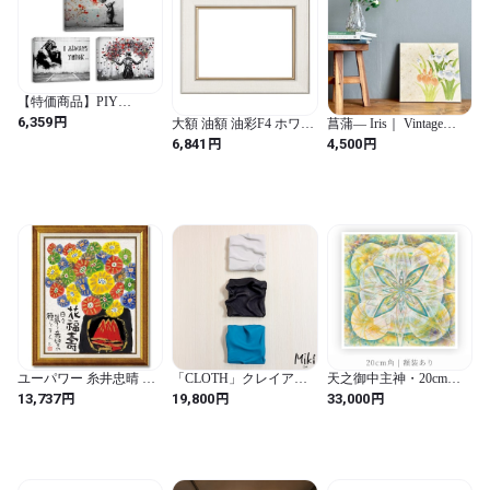
* 注文を受けてから、製作いたしますので、注文後の取り消しな
どはご遠慮願います

* 商品到着時に、破損不良がございました場合のみ交換の対象と
させていただきます。

【特価商品】PIY
ご注文前に必ずabout　をお読みいただき、ご納得の上ご購入く
PAINTING インテリア絵
円
6,359
大額 油額 油彩F4 ホワイ
菖蒲— Iris｜ Vintage
ださいませ。

画 アートパネル 白黒グ
ト 8163 素材:樹脂製 (ホ
Kimono Fabric Panel
円
円
6,841
4,500
ラフィ
⇒http://yusaishopart.thebase.in/about

ワイト / F4 / スタイリッ
Japanese Wall Art 30 ×
シュ / 長方形)
30cm ヴィンテージ着物
アートパネル
-----------------

【他】

・領収書が必要な場合備考欄に記載してください。

・配送方法はゆうパック、または西濃運輸とさせて頂きます。

ユーパワー 糸井忠晴 墨
「CLOTH」クレイアー
天之御中主神・20cm
絵アートフレーム 「花
ト 3枚セット 原画 粘土
角・額装込み｜複製原画
円
円
円
13,737
19,800
33,000
福壽」 IT-10206
個性的 抽象画 モダンイ
ンテリア 10cm | Miki Art