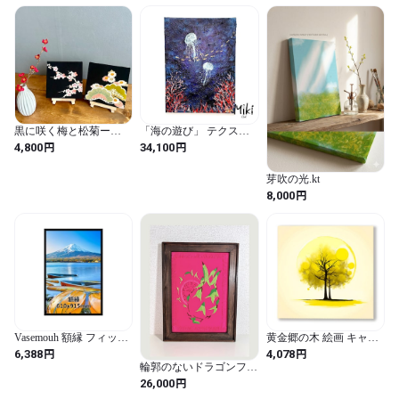
黒に咲く梅と松菊ー
「海の遊び」 テクスチ
Plum, Pine &
ャーアート 原画 青 くら
円
円
4,800
34,100
Chrysanthemum on Black |
げ 個性的 モダンインテ
Antique Kimono Art Panel
リア 33.3×24.2cm | Miki
芽吹の光.kt
Japanese Wall Art 15 ×
Art
円
15cm(2枚組)アンティー
8,000
ク着物 アートパネル
Vasemouh 額縁 フィット
黄金郷の木 絵画 キャン
フレーム 610x915mm サ
バスアート 開運 運気上
円
円
6,388
4,078
イズ ポスター 写真 絵画
昇 風水アート ファンタ
輪郭のないドラゴンフル
油絵 飾り 壁掛け 額 ブラ
ジックツリー
ーツ 手刺繍アートフレ
円
26,000
ック 1枚
30cm×30cm アート パネ
ーム｜飾るアート