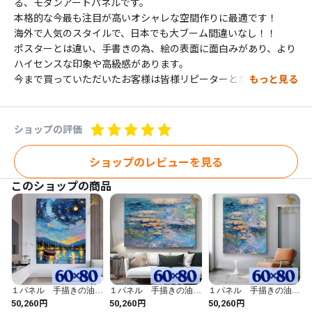
る、モダンアートパネルです。

本格的な今最も注目が高いオシャレな空間作りに最適です！

海外で人気のスタイルで、日本でも大ブーム間違いなし！！

ポスターとは違い、手書きの為、絵の表面に面白みがあり、より
ハイセンスな印象や高級感があります。

今まで買っていただいたお客様は皆様リピーターとなって、

もっと見る
２枚目、３枚目などもお買い上げいただいていますので、とても
満足していただけるとおもいます！

立体感あるインテリア空間を演出してください。

ショップの評価
■ご自宅にはもちろん、業務用では、事務所やモデルルームやお
店や各種施設など様々な空間に飾って頂いています。

ショップのレビューを見る
また新築祝いや、出産祝いや、開店祝いや、日ごろの感謝の気持
このショップの商品
ちをこめてなど、ギフトとしても喜ばれています。

-----------------

【形　状】

キャンパス

【内　容】

３パネルセット、画びょう付

１パネル 手描きの油彩
１パネル 手描きの油彩
１パネル 手描きの油彩
【サイズ】約

画 ゴッホ 星月夜 ア
画 モネ 睡蓮 アレン
画 モネ 睡蓮 アレン
円
円
円
50,260
50,260
50,260
40センチ×50センチが3つ

レンジ 絵画 インテリ
ジ モネ 睡蓮 アレン
ジ 縦 絵画 インテリ