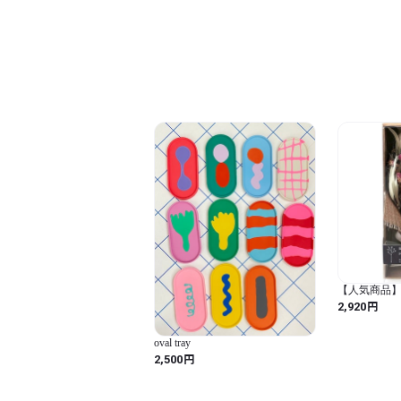
【人気商品】
フラワー ベ
円
2,920
ピンク 18×10.
ク / 18×10.7
oval tray
円
2,500