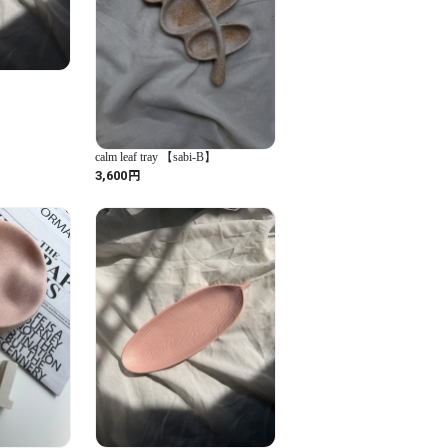
calm leaf tray 【sabi-B】
円
3,600