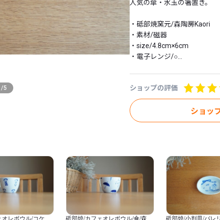
人気の傘・水玉の箸置き。

・砥部焼窯元/森陶房Kaori

・素材/磁器

・size/4.8cm×6cm

・電子レンジ/○

・食洗機/○

ショップの評価
1
/
5
 ※手作りの為、

 個体差がありますのでご了承
ショッ
※ギフトラッピングについて

https://galleryshion.thebase
ェオレボウル/コケシ/
砥部焼/カフェオレボウル/傘/森陶
砥部焼/小判皿/バレ