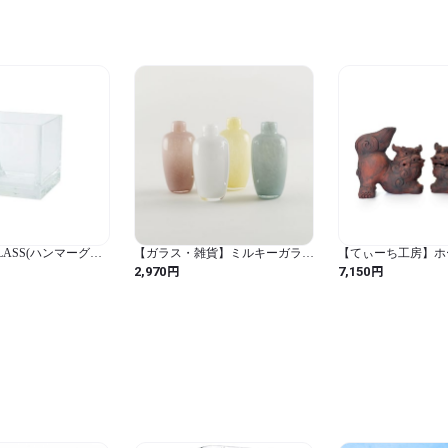
GLASS(ハンマーグラ
【ガラス・雑貨】ミルキーガラス
【てぃーち工房】ホ
ーブ φ6 H6 クリア
フラワーベース スリム
ー 黒（小）[やちむん
円
円
2,970
7,150
リカーボネート