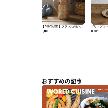
【 VINTAGE 】フランスのピッチ
ブリキプロヴ
ャーベース｜ヴィンテージ イン
ズ
円
円
8,800
880
テリア 雑貨屋
おすすめの記事