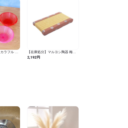
カラフル レ
【在庫処分】マルヨシ陶器 梅
レー 軽量 小
（ピンク）長角 小(黄金） 【熊本
円
2,192
産い草 まめ畳 置物の敷物 コース
ターとして】T0011 (ピンク・黄
金 / 小 / 日本 / 無地)