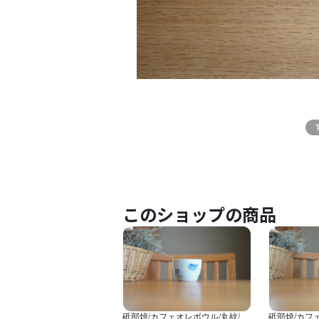
このショップの商品
砥部焼/カフェオレボウル/丸紋/森
砥部焼/カフ