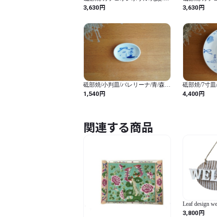
陶房Kaori
森陶房Kaori
円
円
3,630
3,630
砥部焼/小判皿/バレリーナ/青/森陶
砥部焼/7寸皿
房kaori
Kaori
円
円
1,540
4,400
関連する商品
Leaf design w
円
3,800