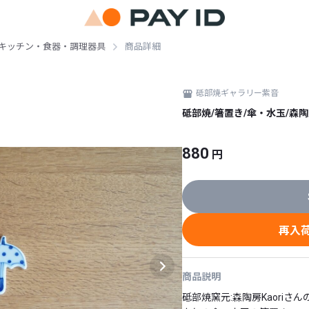
キッチン・食器・調理器具
商品詳細
砥部焼ギャラリー紫音
砥部焼/箸置き/傘・水玉/森陶房
880
円
再入
商品説明
砥部焼窯元:森陶房Kaoriさんの