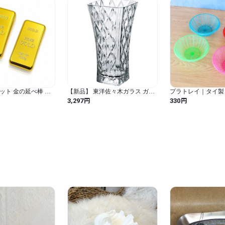
ンゴット 金の延べ棒 栓
【新品】 東洋佐々木ガラス ガー
プラトレイ｜タイ製 
ット ボトルオープナ
ニッシュ フラワーベース 日本製
トロ プラスチックト
円
円
3,297
330
ld 文鎮 (2個)
食洗機対応 P-26468-JAN クリア
物入れ
15.7×15.7×30.8cm