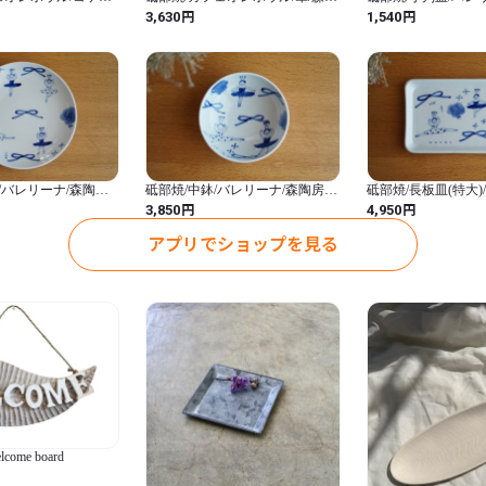
房kaori
kaori
円
円
3,630
1,540
/バレリーナ/森陶房
砥部焼/中鉢/バレリーナ/森陶房
砥部焼/長板皿(特大)
kaori
森陶房kaori
円
円
3,850
4,950
アプリでショップを見る
elcome board