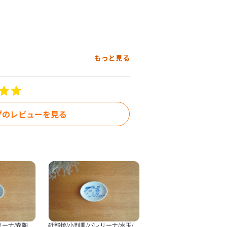
もっと見る
下さい。

プのレビューを見る
.in/p/00002
リーナ/森陶房
砥部焼/小判皿/バレリーナ/水玉/森