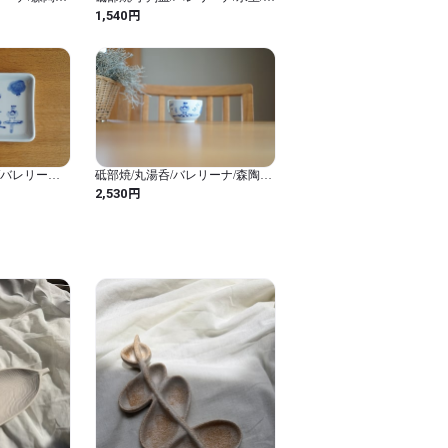
陶房kaori
円
1,540
/バレリーナ/
砥部焼/丸湯呑/バレリーナ/森陶房
kaori
円
2,530