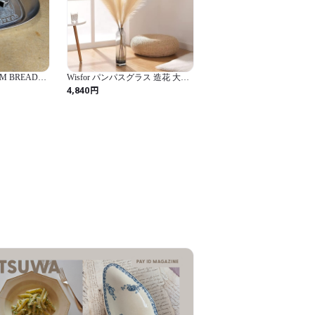
M BREAD
Wisfor パンパスグラス 造花 大き
アメリカン雑貨
い パンパス ドライフラワー イン
円
4,840
torage tray
テリア 飾り DIY 装飾 ふわふわ
フェイク 穂物 110㎝ 3本セット ベ
ージュ