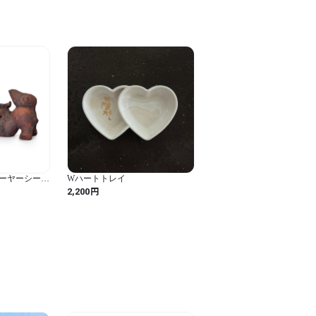
ーヤーシーサ
Wハートトレイ
]
円
2,200