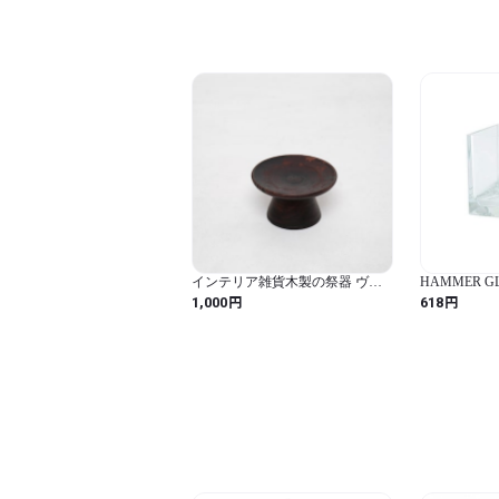
インテリア雑貨木製の祭器 ヴィ
HAMMER 
ンテージスタイル 小 (スタンド
ス) 花瓶 キュ
円
円
1,000
618
トレイ）
割れない ポ
2300175