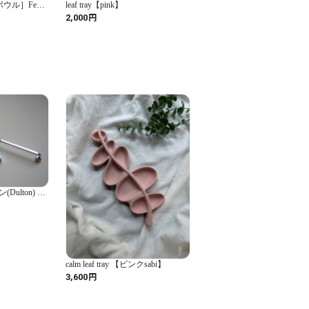
ムボウル］Feピ
leaf tray【pink】
円
2,000
ulton) デ
グネティック
MAGNETIC
0 (シルバー /
calm leaf tray 【ピンクsabi】
円
3,600