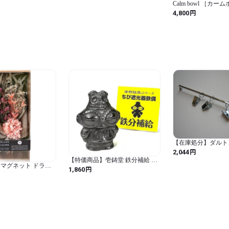
Calm bowl ［カー
ンク
円
4,800
【在庫処分】ダルトン(D
ィスプレイ雑貨 マ
円
2,044
メモ バー 幅185mm 
【特価商品】壱鋳堂 鉄分補給 南
MEMO BAR S026-2
マグネット ドライ
部鉄偶【ちび遮光器鉄偶】
円
1,860
185mm)
ルフルール ジョリー
W3.3×D2.2×H4.2(㎝)
7×41cm 2599 (ピン
×41cm / 長方形)