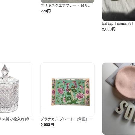
ブリキスクエアプレート Mサイ
ズ
円
770
leaf tray【natural Fe】
円
2,000
] ガラス製 小物入れ 綿棒
プラナカン プレート （角皿）C
れ インテリア 蓋付
グリーン L
円
9,033