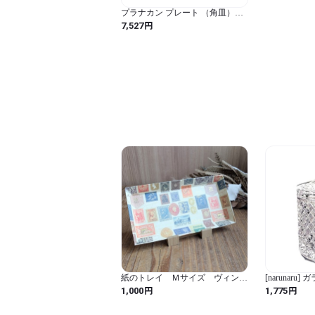
プラナカン プレート （角皿）C
グリーン M
円
7,527
紙のトレイ Ｍサイズ ヴィンテ
[narunaru
ージ切手
入れ 楊枝入
円
円
1,000
1,775
(透明)