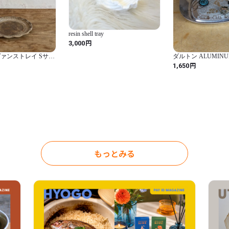
resin shell tray
円
3,000
ァンストレイ Sサイ
ダルトン ALUMINU
TRAY 小物置き 
円
1,650
インテリア / DULTON s
home decor 【A052】
もっとみる