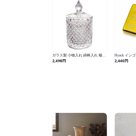
ガラス製 小物入れ 綿棒入れ 楊枝
Hyack イ
入れ インテリア 蓋付 (透明)
抜き マグネ
円
円
2,498
2,440
ー レプリカ Go