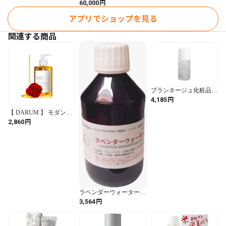
ェクター】お得な回数券
円
60,000
アプリでショップを見る
関連する商品
ブランネージュ化粧品
ATオイル 天然オレンジ
円
4,185
ラフィー油100%
【 DARUM 】 モダンロ
ーズ (300ml) ベースオイ
円
2,860
ル：ライスブランオイル
コメヌカ油
ラベンダーウォーター
（250ml）
円
3,564