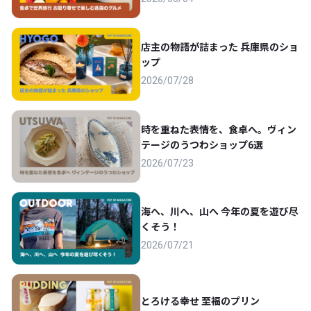
店主の物語が詰まった 兵庫県のショ
ップ
2026/07/28
時を重ねた表情を、食卓へ。ヴィン
テージのうつわショップ6選
2026/07/23
海へ、川へ、山へ 今年の夏を遊び尽
くそう！
2026/07/21
とろける幸せ 至福のプリン