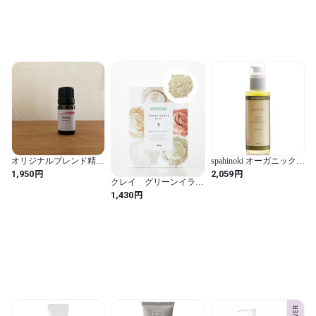
オリジナルブレンド精油
spahinoki オーガニック
【ビューティー】5ml
スイートアーモンドオイ
円
円
1,950
2,059
ル 100ml 未精製（エコサ
クレイ グリーンイライ
ート認証）
ト 100g
円
1,430