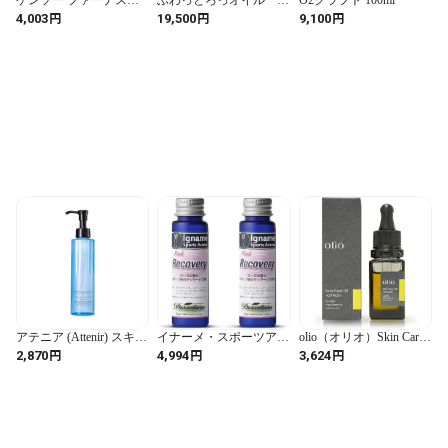
イル 100ml (健草医学舎
ロリッチ 3kg×5税込み
円
円
円
4,003
19,500
9,100
植物油)
価格！
アテニア (Attenir) スキン
イナーメ・スポーツアロ
olio（オリオ）Skin Care
クリア クレンズ アクア
マ リカバリーオイル ピ
Oil -CITRUS- 静岡県産
円
円
円
2,870
4,994
3,624
リキッドタイプ [ レギュ
ンク (30ml x 2本) 薔薇系
茶ノ実オイル 15ml シト
ラーボトル / 175mL / 約2
の香り ホホバオイル
ラス調 アロマ 100％無添
ケ月分 ] クレンジング リ
100% (マッサージ用) レ
加 高保湿美容オイル ブ
キッド アロマ メイク落
ース後 運動時 就寝前 (正
ースター 導入美容液 ス
とし
規品) イナーメオイル ア
キンケア ヘアケア ボデ
ロマ マッサージオイル
ィケア リップケア対応