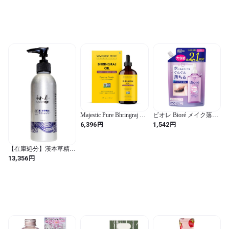
Majestic Pure Bhringraj オ
ビオレ Bioré メイク落と
イル、100%ピュア&ナチ
し パーフェクトオイル
円
円
6,396
1,542
ュラル - 4液量オンス (イ
つめかえ用 390ｍｌ 大容
エロー)
量【メイク落とし】【オ
イル】【大容量】 (無色 /
【在庫処分】漢本草精油
リフレッシュアロマ)
神気 脈(Myaku) (200ml)
円
13,356