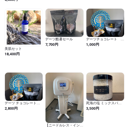
別セット
【内容量】50ml

【全成分】アルガニアスピノサ核油（ECOCERTオーガニック認
証）

デーツ酷暑セール
デーツチョコレート
【原産国】モロッコ

(100g)
円
円
7,700
1,000
美肌セット
円
18,400
【注意事項】

・お子様又はペットの手の届かない場所に保管してください。

・お肌に異常が生じていないかよく注意して使用してください。
お肌に合わないときはご使用をお止めください。
デーツ チョコレート
死海の塩 ミックスバス
(300g)
ソルト【クラシック
円
円
2,800
3,500
300g+アロマ200g】
【ニードルレス・インジ