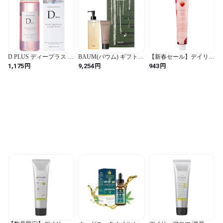
D PLUS ディープラス プ
BAUM(バウム) ギフトセ
【新春セール】デイリー
ラントオリジンオイル
ット アロマティック ハ
アロマ いちご ハンドク
円
円
円
1,175
9,254
943
150ml ピオニー
ンドウォッシュ n
リーム ミニ 20g
300mL+アロマティック
ハンドクリームn 1 75g |
ハンドウォッシュ(2024
年モデル)+ハンドクリー
ム (2025年モデル)|
WOODLAND WINDS の
香り | ハンドソープ アロ
マ リラックス ハンドケ
ア 保湿 森林浴 ユニセッ
クス ギフト プレゼント
誕生日 | オーガニック 樹
木