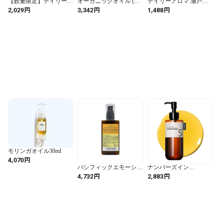
【数量限定】デイリーア
オーガニックオイル (ヘ
デイリーアロマ 瀬戸内
ロマ 土佐文旦 ハンドク
ンプシードオイル) ナチ
レモン ハンドクリーム
円
円
円
2,029
3,342
1,488
リーム 75g 文旦の香り
ュラルヘンプオイル
75g レモンの香り | デイ
(イエロー / 75 g / 土佐文
HEMP OIL 100% 高濃度
リーアロマジャパン 日
旦)
250000mg 30mL 麻 麻種
本製 精油配合 檸檬 柑橘
子油 麻ースト
系 シトラス ハンドケア
ネイルケア 保湿 ギフト
プレゼント【リニューア
ル品】
モリンガオイル30ml
円
4,070
パシフィックエモーショ
ナンバーズイン
ン ゴールデン ホホバオ
(numbuzin) 5番 白玉グル
円
円
4,732
2,883
イル (100ml ポンプ)
タチオンCアロママッサ
ージクレンジング 200ml
| グルタチオン ビタミン
C ナイアシンアミド ア
ロマ 肌トーン 皮脂汚れ
毛穴 黒各線 ケア