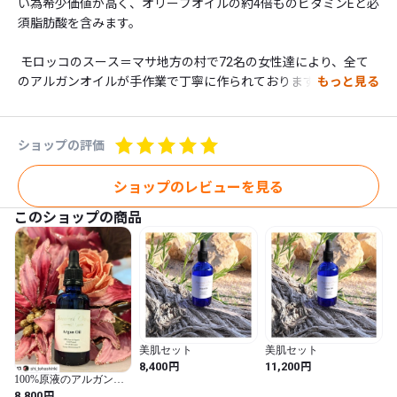
い為希少価値が高く、オリーブオイルの約4倍ものビタミンEと必
須脂肪酸を含みます。

 モロッコのスース＝マサ地方の村で72名の女性達により、全て
のアルガンオイルが手作業で丁寧に作られております。売り上げ
もっと見る
はこの村の女性達と子供達の教育支援となり、そして収穫したア
ルガンの木をまた植える環境支援にもなっております。

ショップの評価
ジュメイラオアシスのアルガンオイルはECOCERT＜BIO＞オーガ
ニック認証、フェアトレード認証、サステイナブル（持続可能）
ショップのレビューを見る
な原料使用、すべてをクリアした100%原液です。現地生産者か
このショップの商品
ら直接買い付けているので、安心の価格と品質でお買い求め頂け
ます。是非違いを実感して下さい。

---------------------------------------------------------------------------------
---------

【使用方法】2滴〜3滴を手に取り、洗顔後のお顔の乾燥が気にな
美肌セット
美肌セット
る部分にじっくり馴染ませてご使用下さい。その後、化粧水、乳
円
円
8,400
11,200
液、クリームなどもご使用頂けます。お顔以外にもお身体・髪・
100%原液のアルガンオ
イル&死海のスクラブ特
頭皮・爪のケアにもお使い頂けます。

円
8,800