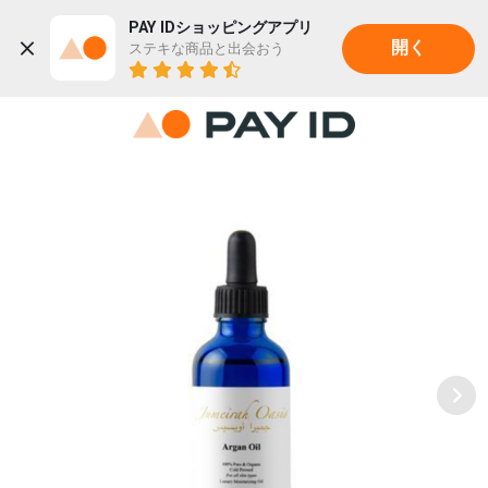
PAY IDショッピングアプリ
ステキな商品と出会おう
開く
22K