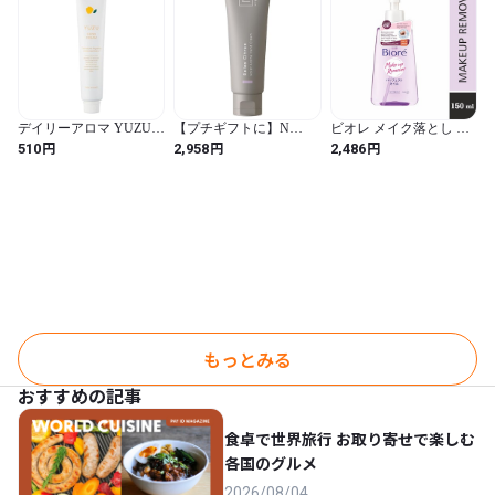
デイリーアロマ YUZUハ
【プチギフトに】N
ビオレ メイク落とし パ
ンドクリーム ミニ (20
organic HOME モイスト
ーフェクトオイル
円
円
円
510
2,958
2,486
ｇ) 日本製 ゆず 柚子 柑
アロマ ハンドクリーム
230ml【HTRC3】 (ホワ
橘系 保湿 ハンドケア ギ
誕生日 プレゼント 母の
イト / 230ミリリットル
フト プレゼント
日 (リラックスシトラス
(x 1) / さわやかなアロマ)
の香り)
もっとみる
おすすめの記事
食卓で世界旅行 お取り寄せで楽しむ
各国のグルメ
2026/08/04