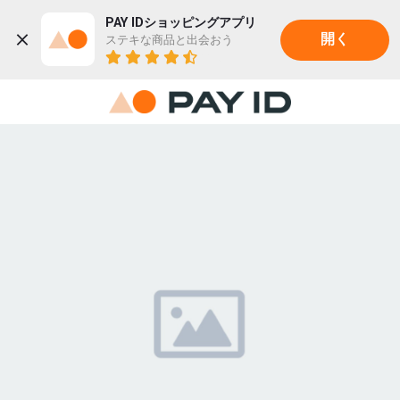
PAY IDショッピングアプリ
ステキな商品と出会おう
開く
22K