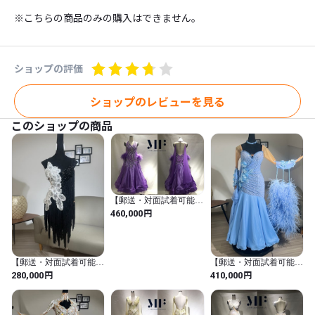
※こちらの商品のみの購入はできません。
ショップの評価
ショップのレビューを見る
このショップの商品
【郵送・対面試着可能】
ラベンダー羽ドレス
円
460,000
【郵送・対面試着可能】
【郵送・対面試着可能】
黒・白フラワードレス
ブルーベル羽ドレス
円
円
280,000
410,000