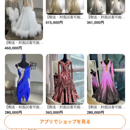
【郵送・対面試着可能】
【郵送・対面試着可能】
バタークリームドレス
純白羽ドレス
円
円
415,000
361,000
【郵送・対面試着可能】
白・ヌーディ羽ドレス
円
460,000
【郵送・対面試着可能】
【郵送・対面試着可能】
【郵送・対面試着可能】
ロイヤルブルードレス
ブラウン羽ドレス
ラベンダー・黒グラデー
円
円
円
280,000
363,000
280,000
ションドレス
アプリでショップを見る