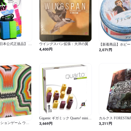
【日本公式正規品】 イ
ウイングスパン拡張：大洋の翼
【新着商品】ホビー
ードゲーム ベストフ
ブル: アナと雪の女
円
円
4,400
2,071
ム受賞 家族で楽し
(2-5人用 10分 4才
べ 簡単ルール 旅行・
ドゲーム
も最適 2～4人用
Gigamic ギガミック Quarto! mini
カルクス FOREST&F
クアルト! ・ミニ
ォレストアンドフォ
円
円
ションゲーム ウェ
3,669
3,211
(2-4人 20分 9才以
 日本語版
ゲーム 日本語版