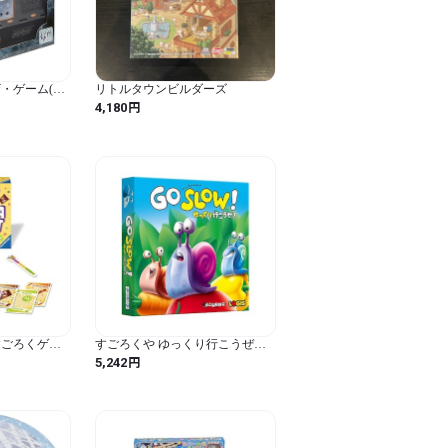
・ゲーム(第
リトルタウンビルダーズ
脱出ゲーム
円
4,180
すごろくゲー
すごろくや ゆっくり行こうぜ！
 22370 1
(日本語版) ボードゲーム
円
5,242