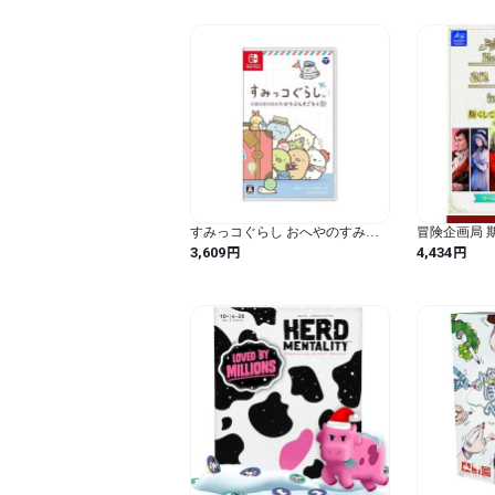
すみっコぐらし おへやのすみで
冒険企画局 
たびきぶんすごろく -Switch
に成れり ヨ
円
円
3,609
4,434
ン (4-6人用 
ードゲーム