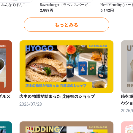
 みんなでぽんこつ
Ravensburger（ラベンスバーガ
Herd Mentality 
ー） ボードゲーム ザッツ・ノッ
ィ)： とてもおかし
円
円
2,889
6,142
ト・ア・ハット! 日本語版 22676
ゲーム | 家族みん
4 対象年齢 8歳~ 【カードゲー
ム、テーブルゲーム、パーティー
もっとみる
ゲーム、記憶力を鍛えるゲーム、
はったり、ドイツゲーム大賞ノミ
ネートゲーム、プレゼント（誕生
日/クリスマス）】
グルメ
店主の物語が詰まった 兵庫県のショップ
時を
わショ
2026/07/28
2026/