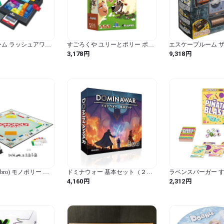
 ゲーム ラッシュアワー
すごろくや ユリーとポリー ボー
エスケープルーム ザ
44 シンクファン (論
ドゲーム 日本語版
2版) 自宅で楽しむ
円
円
3,178
9,318
を育むゲーム) 8歳~
bro) モノポリー ボ
ドミナウォー 基本セット（２人
ラベンスバーガー 
クラシックゲーム 収
用 １０〜３０分 １２歳以上）
ム ピニャータ・ブラスト
円
円
4,160
2,312
大きいコマ 対象年齢8
 G0009