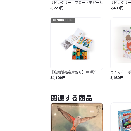
リビングリー フロートモビール
リビングリ
ス・ブラッ
円
円
5,720
7,480
COMING SOON
【店頭販売在庫あり】100周年ネ
つくろう！
フスピール
ト
円
円
34,100
3,630
関連する商品