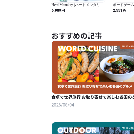
Herd Mentality (ハードメンタリテ
ボードゲーム
ィ)： とてもおかしなパーティー
ペイント
円
円
6,989
2,551
ゲーム | 家族みんな楽しもう
おすすめの記事
食卓で世界旅行 お取り寄せで楽しむ各国の
2026/08/04