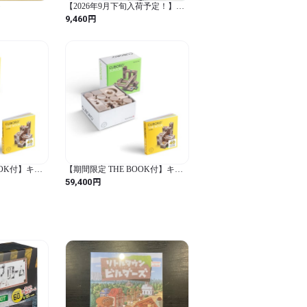
ト
【2026年9月下旬入荷予定！】
Corraini Edizioni ブルーノ・ムナ
円
9,460
ーリ プラス＆マイナス
OOK付】キュ
【期間限定 THE BOOK付】キュ
 32
ボロ ジュニア
円
59,400