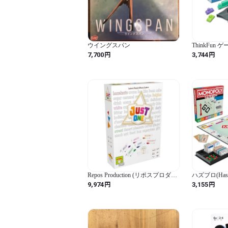
ウイングスパン
ThinkFun
日本語版 766
円
円
7,700
3,744
理的な思考力
Repos Production (リポスプロダク
ハズブロ(Has
ション) Just One (ジャストワン)
ードゲーム 
円
円
9,974
3,155
パーティーゲーム (ホワイトボッ
納トレイ付 
クス) | 大人と子供向けの協力型ボ
才以上 2-6人用
ードゲーム | 家族のゲームの夕べ
で楽しめるゲーム | 対象年齢8歳
以上 | 3～7人用 | 平均プレイ時間
20分