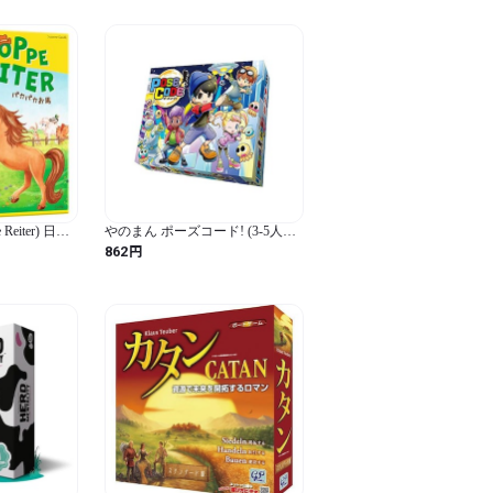
eiter) 日本
やのまん ポーズコード! (3-5人用
20分 8才以上向け) ボードゲーム
円
862