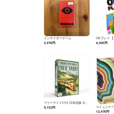
インサイダーゲーム
OKプレイ 
ギリス発 ボ
円
円
2,970
4,305
ァミリーゲー
める 五目並
アウトドアに
フリーライドUSA 日本語版 ボー
ドゲーム
円
コミュニケー
9,152
ーブレングス
円
12,970