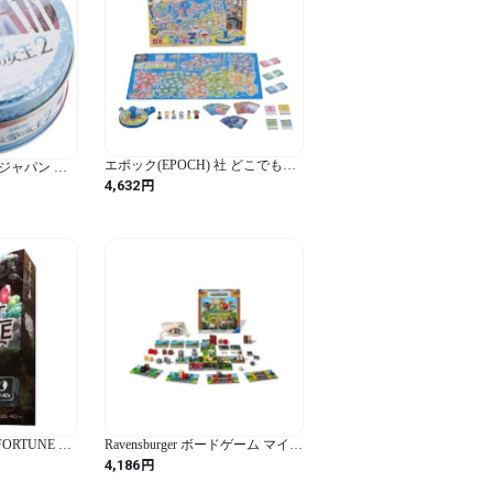
エポック(EPOCH) 社 どこでもド
ジャパン ド
ラえもん 日本旅行ゲーム5 6人用
王2 日本語版
円
4,632
以上向け) ボー
ORTUNE フ
Ravensburger ボードゲーム マイン
ーチューン
クラフト：ヒーローズ 日本語説
円
4,186
上向け) ボード
明書付 20977 4「正規輸入品」