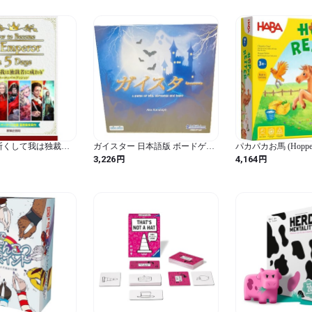
斯くして我は独裁者
ガイスター 日本語版 ボードゲー
パカパカお馬 (Hoppe R
ーロッパエディショ
ム
版 ボードゲーム
円
円
3,226
4,164
30分 13才以上向け) ボ