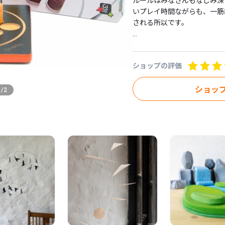
ルールはみなさんもなじみ深
いプレイ時間ながらも、一筋
される所以です。

フランス・ギガミック社（製
ショップの評価
プレイ人数：2人

プレイ時間：15分くらい

対象年齢：6歳くらいから

ショッ
1
/
2
ボードの大きさ：17×17cm

パッケージの大きさ：18×18×5
#小学校高学年

#中学生から大人も楽しい　