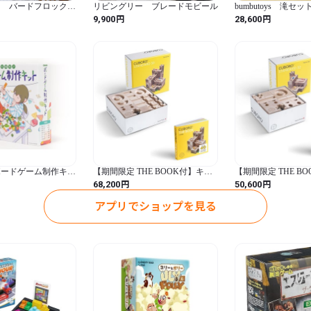
ー バードフロック
リビングリー ブレードモビール
bumbutoys 滝セッ
ク
円
円
9,900
28,600
ボードゲーム制作キッ
【期間限定 THE BOOK付】キュ
【期間限定 THE B
ボロ スタンダード 50
ボロ スタンダード
円
円
68,200
50,600
アプリでショップを見る