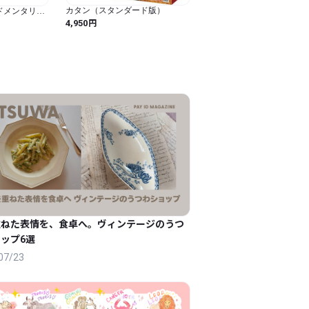
カタン（スタンダード版）
(ハードメンタリテ
なパーティー
円
4,950
な楽しもう
重ねた表情を、食卓へ。ヴィンテージのうつ
ップ6選
07/23