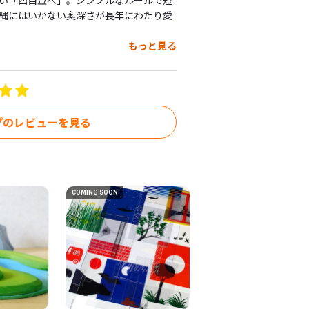
い「四目並べ」。シンプルなルールで短
縄にはいかない奥深さが長年にわたり愛
もっと見る
造：中国）

プのレビューを見る
cm

COMING SOON
#論理的な思考力を育む