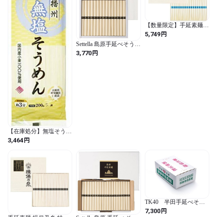
【数量限定】手延素麺
揖保乃糸 夢双 50g×34束
円
5,749
そうめん 化粧箱 ギフ
Settella 島原手延べそうめ
ト/MS-50N/
ん 50g×15束 0.75kg お中
円
3,770
元 ギフト 包装 贈答 保存
食
【在庫処分】無塩そうめ
ん 国産小麦使用 10袋セ
円
3,464
ット (200グラム (x 10) /
無)
TK40 半田手延べそう
めん 5kg 50束 ダンボ
円
7,300
ール箱入り