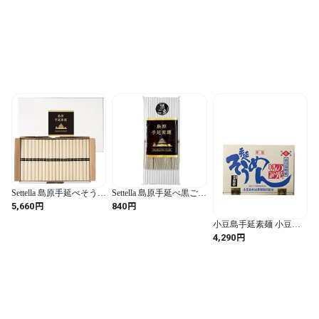
Settella 島原手延べそうめ
Settella 島原手延べ黒ごま
ん50g×60束 3kg 自宅用
そうめん 50g×4束 200g
円
円
5,660
840
業務用 お中元 ギフト 初
自宅用 少量サイズ
盆 保存食
小豆島手延素麺 小豆島
そうめん 島の光 黒帯
円
4,290
2kg (50g×40束)