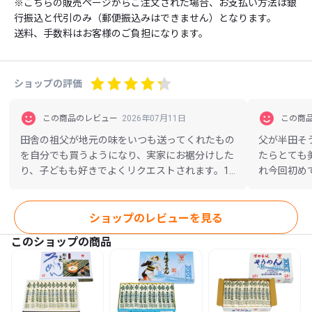
※こちらの販売ページからご注文された場合、お支払い方法は銀
行振込と代引のみ（郵便振込みはできません）となります。

送料、手数料はお客様のご負担になります。
ショップの評価
この商品のレビュー
2026年07月11日
この商
田舎の祖父が地元の味をいつも送ってくれたもの
父が半田そ
を自分でも買うようになり、実家にお裾分けした
たらとても
り、子どもも好きでよくリクエストされます。16
れ今回初め
束があっという間になくなります。
で色々と迷
はとても親
た。ありが
ショップのレビューを見る
ましたらよ
このショップの商品