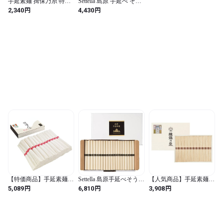
手延素麺 揖保乃糸 特級
Settella 島原 手延べ そう
品 黒帯 そうめん ギフト
めん 50g×40束 2kg 自宅
円
円
2,340
4,430
50ｇ×12束 化粧紙箱
用 お中元 ギフト 初盆 保
存食
【特価商品】手延素麺
Settella 島原手延べそうめ
【人気商品】手延素麺
揖保乃糸 ひね物 上級品
ん 50g×100束 5kg (自宅
揖保乃糸 金胡麻 70g×13
円
円
円
5,089
6,810
3,908
50g×36束 赤帯 そうめ
用5000g) お中元 ギフト
束 そうめん 化粧箱 ギフ
ん/F-2K/ お中元 ギフト
初盆
ト/KG-30N/
御中元