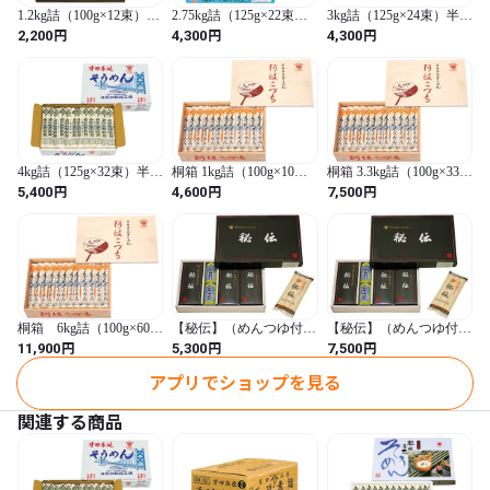
1.2kg詰（100g×12束）半
2.75kg詰（125g×22束）
3kg詰（125g×24束）半田
田手延そうめん【M-
半田手延そうめん【M-
手延そうめん【M-30】
円
円
円
2,200
4,300
4,300
15】
25】
4kg詰（125g×32束）半田
桐箱 1kg詰（100g×10
桐箱 3.3kg詰（100g×33
手延そうめん【M-35】
束）【阿波こづち】【K-
束）【阿波こづち】【K-
円
円
円
5,400
4,600
7,500
1】
3】
桐箱 6kg詰（100g×60
【秘伝】（めんつゆ付
【秘伝】（めんつゆ付
束）【阿波こづち】【K-
き）1.8kg詰（300g×6
き）2.7kg詰（300g×9
円
円
円
11,900
5,300
7,500
6】
箱）【HD-1】
箱）【HD-2】
アプリでショップを見る
関連する商品