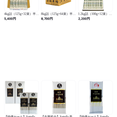
4kg詰（125g×32束）半田
8kg詰（125g×64束）半田
1.2kg詰（100g×12束）半
手延そうめん【M-35】
手延そうめん【M-55】
田手延そうめん【M-
円
円
円
5,400
8,700
2,200
15】
【特価セール】Settella 島
【在庫処分】Settella 島原
【特価セール】Settella 島