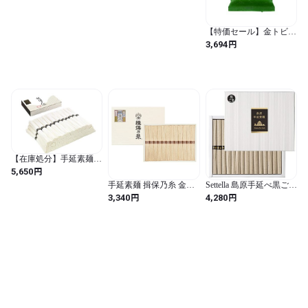
【特価セール】金トビ
そうめん 300g ×10個 (緑
円
3,694
/ そうめん / つゆ)
【在庫処分】手延素麺
揖保乃糸 特級品 黒帯 そ
円
5,650
うめん 50g×36束 紙箱
手延素麺 揖保乃糸 金胡
Settella 島原手延べ黒ごま
(50ｇ×36束)
麻 70g×13束 そうめん 化
そうめん 50ｇ☓15束 750g
円
円
3,340
4,280
粧箱 ギフト/KG-30N/
お中元 ギフト 初盆 包装
贈答 お年賀