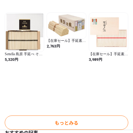
【在庫セール】手延素麺
揖保乃糸 金胡麻 70g×8束
円
2,763
そうめん 木箱 ギフ
ト/KG-20N/
Settella 島原 手延べ そう
【在庫セール】手延素麺
めん 50g×40束 2kg 自宅
揖保乃糸 上級品 50g×20
円
円
5,320
3,989
用 お中元 ギフト 初盆 保
束 赤帯 そうめん 木箱 ギ
存食
フト /D-30/ (50 g (Pack of
20) / 塩)
もっとみる
おすすめの記事