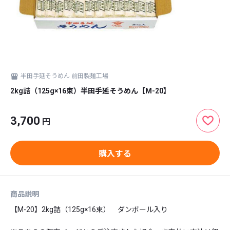
半田手延そうめん 前田製麺工場
2kg詰（125g×16束）半田手延そうめん【M-20】
3,700
円
購入する
商品説明
【M-20】2kg詰（125g×16束）　ダンボール入り
