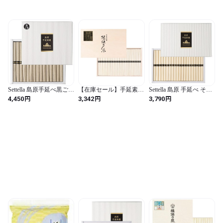
Settella 島原手延べ黒ごま
【在庫セール】手延素麺
Settella 島原 手延べ そう
そうめん 50ｇ☓15束 750g
揖保乃糸 特級品 黒帯 そ
めん 50g×20束 1kg お中
円
円
円
4,450
3,342
3,790
お中元 ギフト 初盆 包装
うめん ギフト 50g×18束
元 ギフト包装 贈答 保存
贈答 お年賀
化粧木箱 (50ｇ×18束)
食