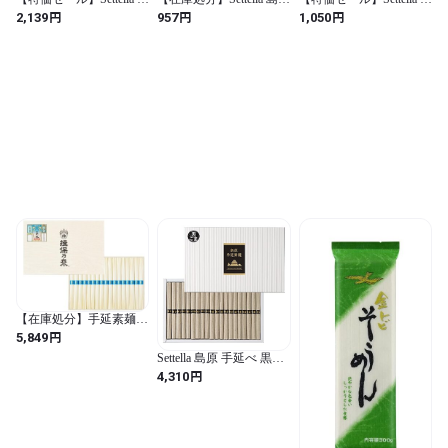
原手延べ黒ごまそうめん
手延べ黒ごまそうめん
原手延べそうめん 50g×4
円
円
円
2,139
957
1,050
50g×8束 400g 自宅用 少
50g×4束 200g 自宅用 少
束 200g 自宅用 お試し 少
量 サイズ (50グラム (x 8)
量サイズ (200g / お試し)
量サイズ (200g / お試し)
/ お試し)
【在庫処分】手延素麺
揖保乃糸 夢双 50g×34束
円
5,849
そうめん 化粧箱 ギフ
Settella 島原 手延べ 黒ご
ト/MS-50N/
ま そうめん 50g×20束
円
4,310
1kg お中元 ギフト 初盆
包装 贈答