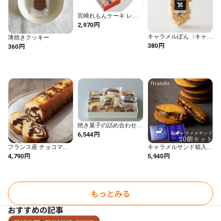
宮崎れもんケーキ レモ
ッタ 【10個入り】
円
2,970
キャラメルぽん〈キャラ
薄焼きクッキー
メル味〉75g入り
円
円
380
360
焼き菓子の詰め合わせ
（クッキー入り）
円
6,544
フランス産 チョコマー
キャラメルサンド箱入り
ブルローフケーキ 575g
(20個)
円
円
4,790
5,940
｜チョコレートを練り込
んだしっとり焼き菓子
フランス産小麦使用 ケ
ークマルブレ パウンド
ケーキ 冷凍 St Michel サ
もっとみる
ンミッシェル Chocolate
Marble Loaf
Cake【DELICEMED】
おすすめの記事