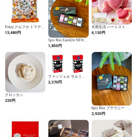
Pokoj クルフカ トラディ
天然生活 ハートストロ
ショナル 200ｇｘ28袋 ミ
ベリーケーキ (10個) 北
円
円
13,480
4,130
ルクファッジ キャラメ
海道スイーツ｜脱ありき
ル菓子
たりギフト｜入学お祝い
5pcs Box East42st NEW
母の日スイーツ ホワイ
YORK BROWNIE ブラウ
円
1,850
トデー ｜和スイーツ お
ニー
菓子 和菓子 洋菓子｜い
ちご ホワイトチョコ 個
包装 手土産
ファッツェル サルミア
ッキ 40g×2箱 フィンラン
円
2,370
ドのお菓子 【並行輸入
品】
クロッカン
円
220
8pcs Box ブラウニー
East42st NEW YORK
円
2,920
BROWNIE