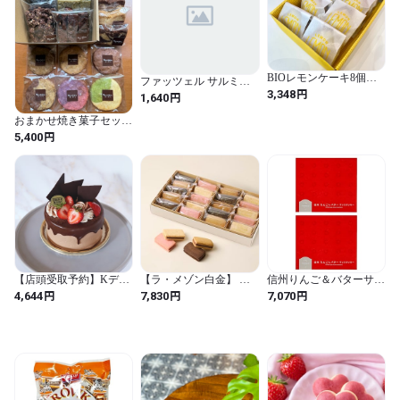
BIOレモンケーキ8個入
ファッツェル サルミア
り
円
3,348
ッキ 40g×1箱 フィンラン
円
1,640
ドのお菓子 【並行輸入
品】
おまかせ焼き菓子セット
BIG
円
5,400
【店頭受取予約】Kデコ
【ラ・メゾン白金】 シ
信州りんご＆バターサン
レーションケーキ ショ
ョコラサンド 20個入 チ
ドクッキー18個入 林檎
円
円
円
4,644
7,830
7,070
コラショートケーキタイ
ョコレート お菓子 スイ
バターサンドクッキー
プ・神戸ChocolatRepublic
ーツ 個包装 ギフト プレ
信州芽吹堂 (2個)
ゼント