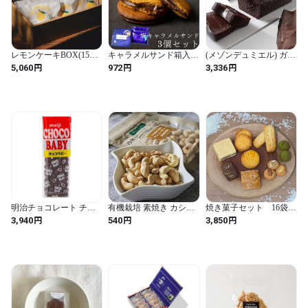
レモンケーキBOX(15個
キャラメルサンド箱入り
(メゾンデュミエル) ガト
入)
(3個)
ーショコラ テリーヌシ
円
円
円
5,060
972
3,336
ョコラ スイーツ お菓子
ギフト 高級 チョコ バレ
ンタイン ホワイトデー
明治チョコレート チョ
有機栽培 素焼き カシュ
焼き菓子セット 16袋入
コベビー 32g×10個
ーナッツ 70g
り
円
円
円
3,940
540
3,850