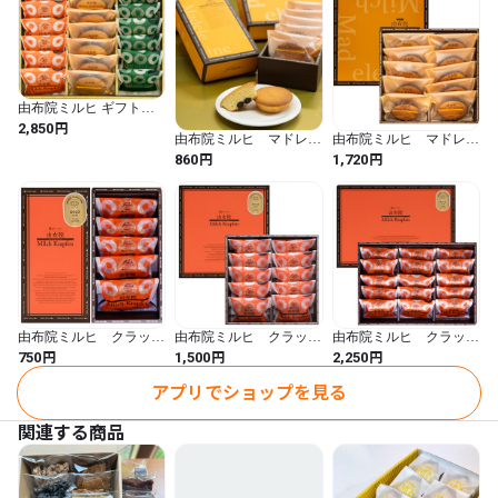
由布院ミルヒ ギフトセ
ット
円
2,850
由布院ミルヒ マドレー
由布院ミルヒ マドレー
ヌ（５個入）
ヌ（１０個入）
円
円
860
1,720
由布院ミルヒ クラッフ
由布院ミルヒ クラッフ
由布院ミルヒ クラッフ
ェン（ドーナツ）（５個
ェン（ドーナツ）（１０
ェン（ドーナツ）（１５
円
円
円
750
1,500
2,250
入）
個入）
個入）
アプリでショップを見る
関連する商品