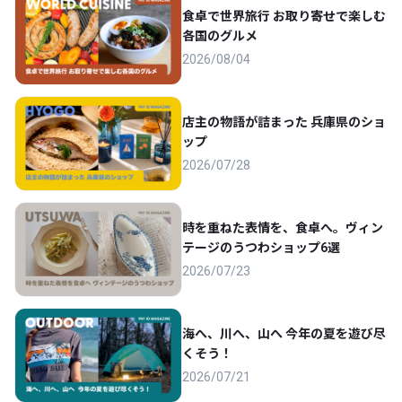
食卓で世界旅行 お取り寄せで楽しむ
各国のグルメ
2026/08/04
店主の物語が詰まった 兵庫県のショ
ップ
2026/07/28
時を重ねた表情を、食卓へ。ヴィン
テージのうつわショップ6選
2026/07/23
海へ、川へ、山へ 今年の夏を遊び尽
くそう！
2026/07/21