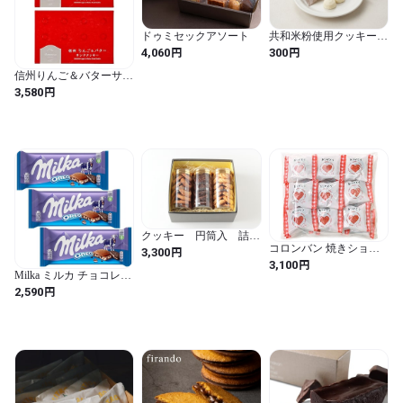
ドゥミセックアソート
共和米粉使用クッキー
「しあわせのポルボロ
円
円
4,060
300
ン」
信州りんご＆バターサン
ドクッキー6個入 林檎バ
円
3,580
ターサンドクッキー 信
州芽吹堂 (2個)
クッキー 円筒入 詰め
コロンバン 焼きショコ
合わせ
円
3,300
ラ (ありがとう) 18個入
円
3,100
Milka ミルカ チョコレー
ト オレオ １００ｇ ３個
円
2,590
セット ドイツチョコ 世
界のトップブランド