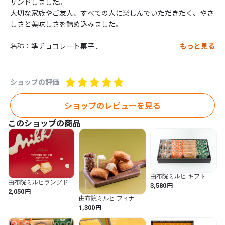
サンドしました。

大切な家族やご友人、すべての人に楽しんでいただきたく、やさ
しさと美味しさを詰め込みました。

名称：準チョコレート菓子

もっと見る
原材料名：準チョコレート（国内製造）（砂糖、植物油脂、チー
ズ粉末、脱脂粉乳、ココアパウダー）、小麦粉、マーガリン、砂
糖、卵白、牛乳、脱脂粉乳／乳化剤、膨張剤、香料、カロチノイ
ショップの評価
ド色素、（一部に小麦・卵・乳成分・大豆を含む）

ショップのレビューを見る
内容量　10枚入

このショップの商品
保存方法　直射日光、高温多湿をお避けください。

栄養成分表示（１枚当たり）

エネルギー　58kcal、たんぱく質　0.7g、脂質　3.7g、炭水化
由布院ミルヒ ギフトセ
物　5.5g、食塩相当量　0.06g　推定値
由布院ミルヒラングドシ
ット大
円
3,580
ャ（20枚入）
円
2,050
由布院ミルヒ フィナン
シェ
円
1,300